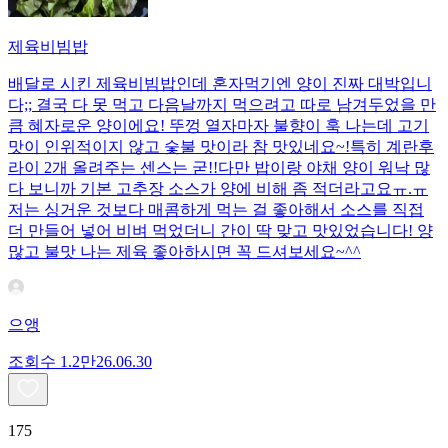
제육비빔밥
배달로 시킨 제육비빔밥인데 혼자먹기엔 양이 진짜 대박입니
다;; 결국 다 못 먹고 다음날까지 먹으려고 따로 남겨두었을 만
큼 혜자로운 양이에요! 뚜껑 열자마자 불향이 훅 나는데 고기
맛이 인위적이지 않고 숯불 맛이라 참 맛있네요~!특히 계란후
라이 2개 올려주는 센스는 굳!! ​다만 밥이랑 야채 양이 워낙 많
다 보니까 기본 고추장 소스가 양에 비해 좀 적더라고요ㅠ.ㅠ
저는 싱거운 것보다 매콤하게 먹는 걸 좋아해서 소스를 직접
더 만들어 넣어 비벼 먹었더니 간이 딱 맞고 맛있었습니다! 양
많고 불맛 나는 제육 좋아하시면 꼭 드셔보세요~^^
으앵
조회수
1.2만
26.06.30
175