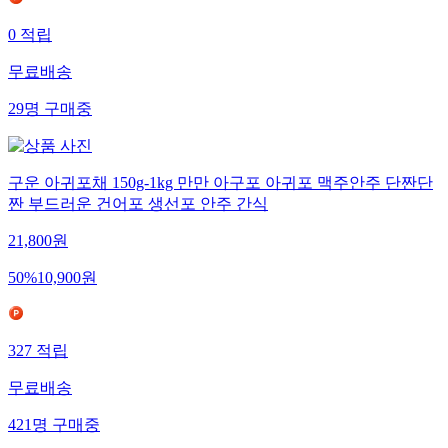
0
적립
무료배송
29
명
구매중
구운 아귀포채 150g-1kg 만만 아구포 아귀포 맥주안주 단짠단
짠 부드러운 건어포 생선포 안주 간식
21,800
원
50
%
10,900
원
327
적립
무료배송
421
명
구매중