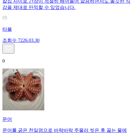
칼집 사이로 간장이 적절히 배어들어 깔끔하면서도 쫄깃한 식
감을 제대로 만끽할 수 있었습니다.
타블
조회수
72
26.03.30
0
문어
문어를 굵은 천일염으로 바락바락 주물러 씻은 후 끓는 물에