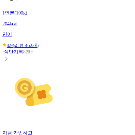
1인분(100g)
204kcal
연어
4.9
(리뷰
462
개)
·
식단기록
8천+
지금 가입하고