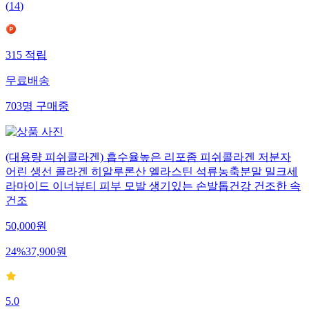
(
14
)
315
적립
무료배송
703
명
구매중
(대용량 피쉬콜라겐) 흡수율높은 리포좀 피쉬콜라겐 저분자
어린 생선 콜라겐 히알루론산 엘라스틴 석류농축분말 밀크세
라마이드 이너뷰티 피부 모발 생기있는 손발톱건강 건조한 속
건조
50,000
원
24
%
37,900
원
5.0