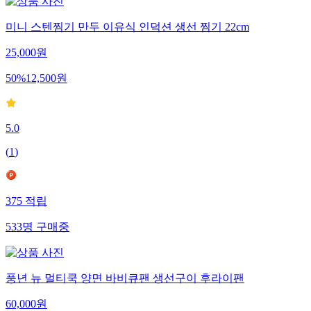
미니 스텐찜기 만두 이유식 인덕션 생선 찜기 22cm
25,000
원
50
%
12,500
원
5.0
(
1
)
375
적립
533
명
구매중
풍년 뉴 멀티쿡 양면 바비큐팬 생선구이 후라이팬
60,000
원