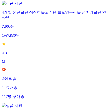
4개입 생선볼펜 싱싱한물고기펜 쓸모없는선물 정어리볼펜 인
싸템
7,900
원
1
%
7,830
원
4.3
(
3
)
234
적립
무료배송
117
명
구매중