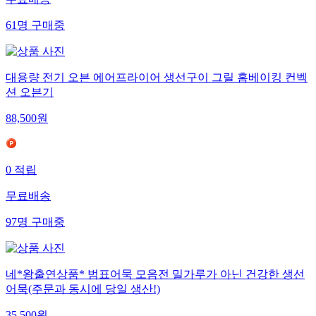
무료배송
61
명
구매중
대용량 전기 오븐 에어프라이어 생선구이 그릴 홈베이킹 컨벡
션 오븐기
88,500
원
0
적립
무료배송
97
명
구매중
네*왕출연상품* 범표어묵 모음전 밀가루가 아닌 건강한 생선
어묵(주문과 동시에 당일 생산!)