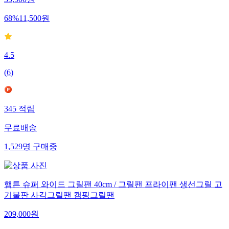
35,500
원
68
%
11,500
원
4.5
(
6
)
345
적립
무료배송
1,529
명
구매중
햄튼 슈퍼 와이드 그릴팬 40cm / 그릴팬 프라이팬 생선그릴 고
기불판 사각그릴팬 캠핑그릴팬
209,000
원