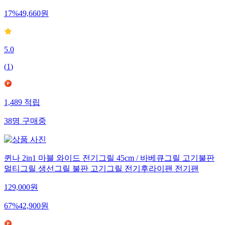
17
%
49,660
원
5.0
(
1
)
1,489
적립
38
명
구매중
퀸나 2in1 마블 와이드 전기그릴 45cm / 바베큐그릴 고기불판
멀티그릴 생선그릴 불판 고기그릴 전기후라이팬 전기팬
129,000
원
67
%
42,900
원