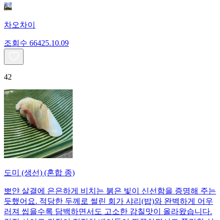
차오차이
조회수
664
25.10.09
42
도미 (생선) (혼합 종)
뽀얀 살결에 은은하게 비치는 붉은 빛이 신선함을 증명해 주는
듯했어요. 적당한 두께로 썰린 회가 샤리(밥)와 완벽하게 어우
러져 씹을수록 담백하면서도 고소한 감칠맛이 올라왔습니다.