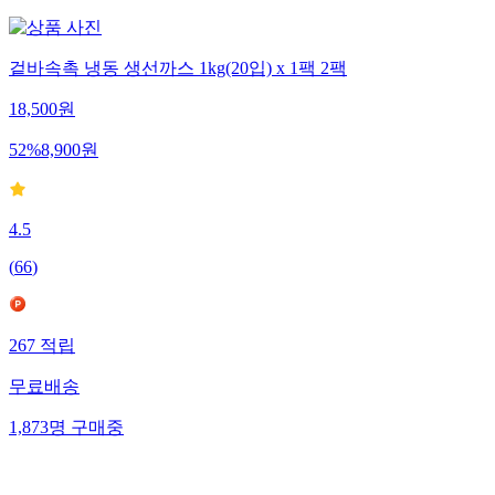
겉바속촉 냉동 생선까스 1kg(20입) x 1팩 2팩
18,500
원
52
%
8,900
원
4.5
(
66
)
267
적립
무료배송
1,873
명
구매중