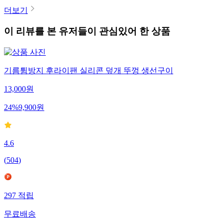
더보기
이 리뷰를 본 유저들이 관심있어 한 상품
기름튐방지 후라이팬 실리콘 덮개 뚜껑 생선구이
13,000
원
24
%
9,900
원
4.6
(
504
)
297
적립
무료배송