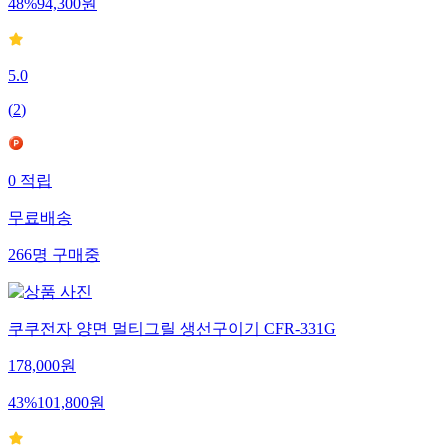
48
%
94,300
원
5.0
(
2
)
0
적립
무료배송
266
명
구매중
쿠쿠전자 양면 멀티그릴 생선구이기 CFR-331G
178,000
원
43
%
101,800
원