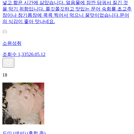
넣고 짧은 시간에 삶았습니다. 얼음물에 잠깐 담궈서 질긴 것
을 막기 위함입니다. 쫄깃쫄깃하고 맛있는 문어 숙회를 초고추
장이나 참기름장에 콕콕 찍어서 먹으니 꿀맛이었습니다.문어
의 식감이 좋아 맛나네요.
소원성취
조회수
1,335
26.05.12
18
도미 (생선) (혼합 종)