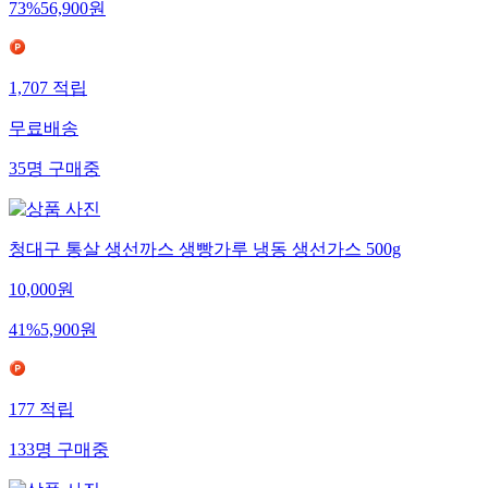
73
%
56,900
원
1,707
적립
무료배송
35
명
구매중
청대구 통살 생선까스 생빵가루 냉동 생선가스 500g
10,000
원
41
%
5,900
원
177
적립
133
명
구매중