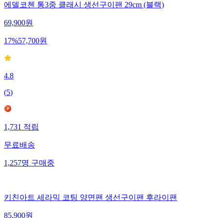
에델코첸 통3중 클래시 생선구이팬 29cm (블랙)
69,900
원
17
%
57,700
원
4.8
(
5
)
1,731
적립
무료배송
1,257
명
구매중
키친아트 세라믹 코팅 양면팬 생선구이팬 후라이팬