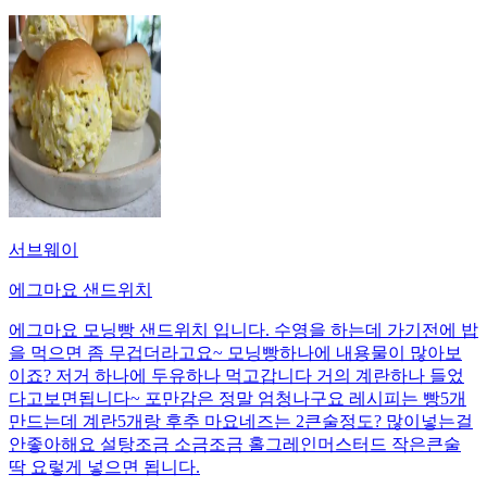
서브웨이
에그마요 샌드위치
에그마요 모닝빵 샌드위치 입니다. 수영을 하는데 가기전에 밥
을 먹으면 좀 무겁더라고요~ 모닝빵하나에 내용물이 많아보
이죠? 저거 하나에 두유하나 먹고갑니다 거의 계란하나 들었
다고보면됩니다~ 포만감은 정말 엄청나구요 레시피는 빵5개
만드는데 계란5개랑 후추 마요네즈는 2큰술정도? 많이넣는걸
안좋아해요 설탕조금 소금조금 홀그레인머스터드 작은큰술
딱 요렇게 넣으면 됩니다.