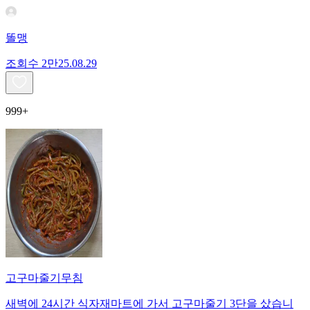
똘맹
조회수
2만
25.08.29
999+
고구마줄기무침
새벽에 24시간 식자재마트에 가서 고구마줄기 3단을 샀습니