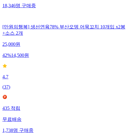
18,346
명
구매중
[만원의행복] 생선연육78% 부산오뎅 어묵꼬치 10개입 x2봉
+소스 2개
25,000
원
42
%
14,500
원
4.7
(
37
)
435
적립
무료배송
1,738
명
구매중