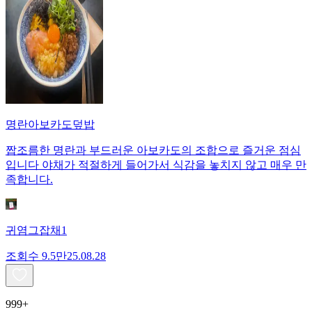
명란아보카도덮밥
짭조름한 명란과 부드러운 아보카도의 조합으로 즐거운 점심
입니다 야채가 적절하게 들어가서 식감을 놓치지 않고 매우 만
족합니다.
귀염그잡채1
조회수
9.5만
25.08.28
999+