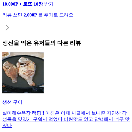
10,000P + 로또 10장
받기
리뷰 쓰면
2,000P
를 추가로 드려요
생선
을 먹은 유저들의 다른 리뷰
생선 구이
실미해수욕장 캠핑!! 아침은 어제 시골에서 보내준 자연산 감
성돔을 맛있게 구워서 먹었다 비린맛도 없고 담백해서 너무 맛
있다