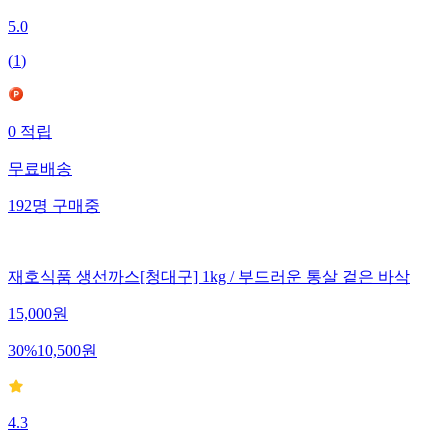
5.0
(
1
)
0
적립
무료배송
192
명
구매중
재호식품 생선까스[청대구] 1kg / 부드러운 통살 겉은 바삭
15,000
원
30
%
10,500
원
4.3