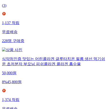
(
3
)
1,137
적립
무료배송
228
명
구매중
식약처인증 맛있는 어린콜라겐 글루타치온 필름 생선 먹기쉬
운 초저분자 부모님 피쉬콜라겐 콜라겐 흡수율
50,000
원
8
%
45,800
원
1,374
적립