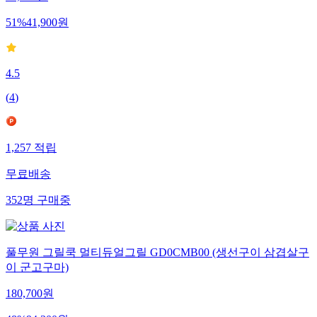
85,900
원
51
%
41,900
원
4.5
(
4
)
1,257
적립
무료배송
352
명
구매중
풀무원 그릴쿡 멀티듀얼그릴 GD0CMB00 (생선구이 삼겹살구
이 군고구마)
180,700
원