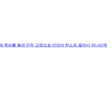
에 쪽파를 올려 만두 고명으로 끼얹어 한소끔 끓여서 까나리액