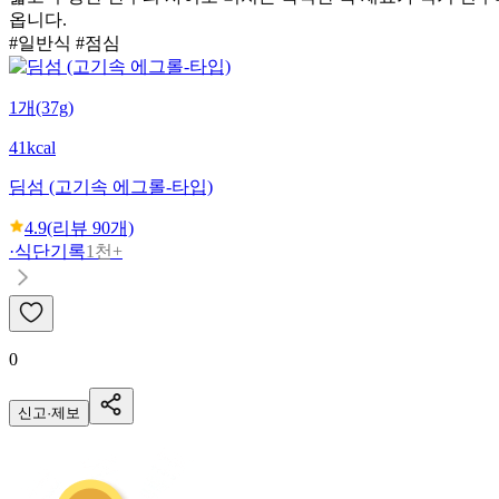
옵니다.
#일반식 #점심
1개(37g)
41kcal
딤섬 (고기속 에그롤-타입)
4.9
(리뷰
90
개)
·
식단기록
1천+
0
신고·제보