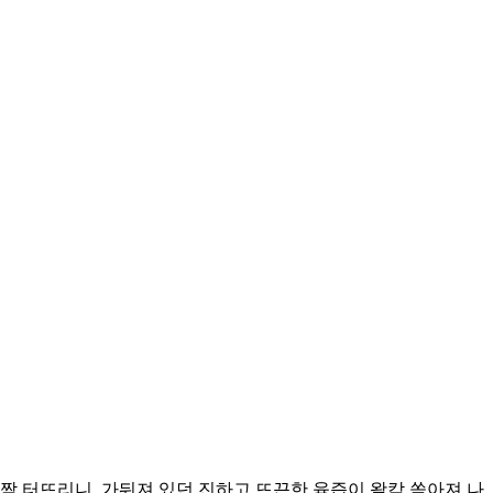
짝 터뜨리니, 가둬져 있던 진하고 뜨끈한 육즙이 왈칵 쏟아져 나