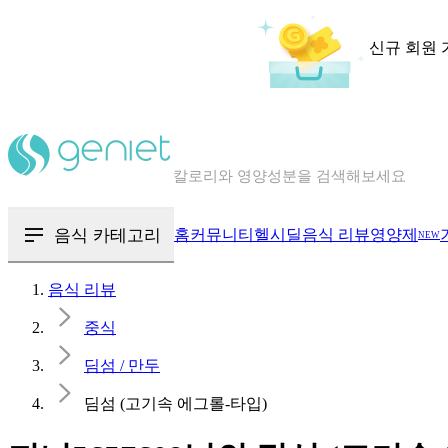
신규 회원 
칼로리와 영양성분을 검색해보세요
혈당 · 다이어트 음식 검색해보세요
음식 · 영양제 리뷰를 찾아보세요
음식 카테고리
홈
커뮤니티
헬시딜
음식 리뷰
영양제
NEW
음식 리뷰
중식
딤섬 / 만두
딤섬 (고기속 에그롤-타입)