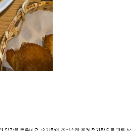
터 입맛을 돋우네요. 숟가락에 조심스레 올려 젓가락으로 피를 살