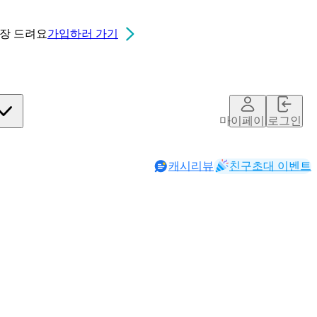
0장
드려요
가입하러 가기
마이페이지
로그인
캐시리뷰
친구초대 이벤트