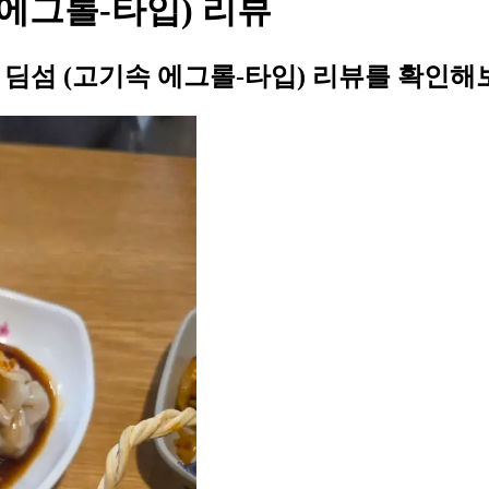
 에그롤-타입) 리뷰
의 딤섬 (고기속 에그롤-타입) 리뷰를 확인해