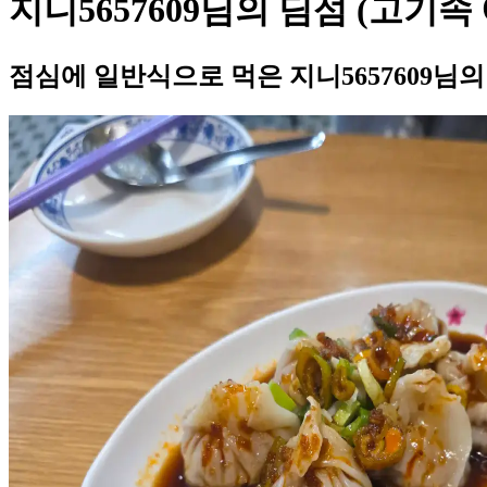
지니5657609님의 딤섬 (고기속
점심에 일반식으로 먹은 지니5657609님