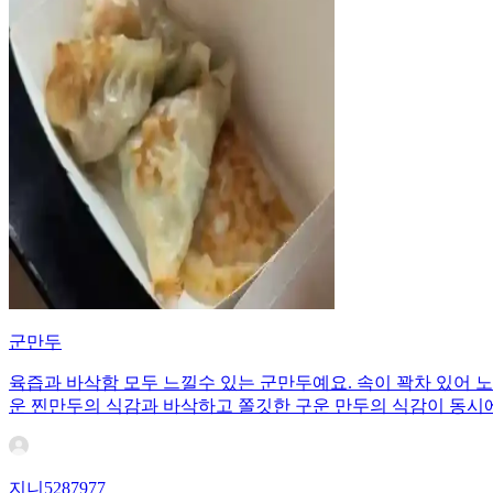
군만두
육즙과 바삭함 모두 느낄수 있는 군만두예요. 속이 꽉차 있어 
운 찐만두의 식감과 바삭하고 쫄깃한 구운 만두의 식감이 동시에
지니5287977