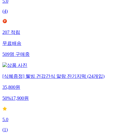
5.0
(
4
)
207
적립
무료배송
509
명
구매중
[식혜증정] 웰빙 건강간식 말랑 잔기지떡 (24개입)
35,800
원
50
%
17,900
원
5.0
(
1
)