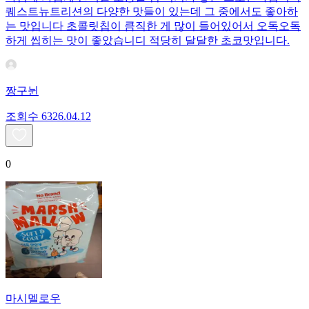
퀘스트뉴트리션의 다양한 맛들이 있는데 그 중에서도 좋아하
는 맛입니다 초콜릿칩이 큼직한 게 많이 들어있어서 오독오독
하게 씹히는 맛이 좋았습니디 적당히 달달한 초코맛입니다.
짱구뉜
조회수
63
26.04.12
0
마시멜로우