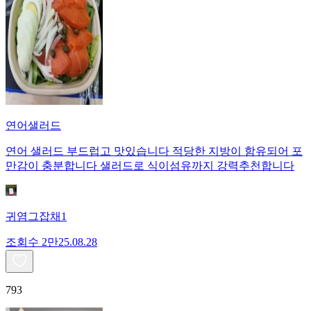
연어샐러드
연어 샐러드 부드럽고 맛있습니다 적당한 지방이 함유되어 포
만감이 충분합니다 샐러드로 식이섬유까지 강력추천합니다
귀염그잡채1
조회수
2만
25.08.28
793