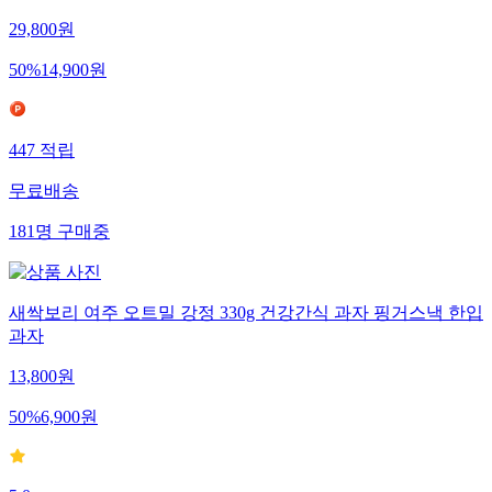
29,800
원
50
%
14,900
원
447
적립
무료배송
181
명
구매중
새싹보리 여주 오트밀 강정 330g 건강간식 과자 핑거스낵 한입
과자
13,800
원
50
%
6,900
원