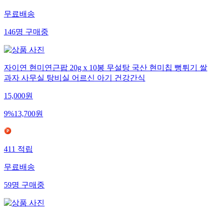
무료배송
146
명
구매중
자이연 현미연근팝 20g x 10봉 무설탕 국산 현미칩 뻥튀기 쌀
과자 사무실 탕비실 어르신 아기 건강간식
15,000
원
9
%
13,700
원
411
적립
무료배송
59
명
구매중