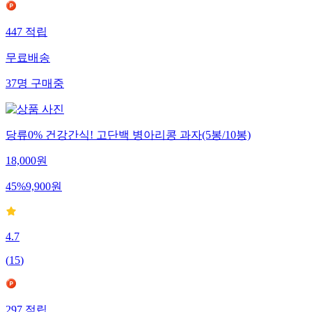
447
적립
무료배송
37
명
구매중
당류0% 건강간식! 고단백 병아리콩 과자(5봉/10봉)
18,000
원
45
%
9,900
원
4.7
(
15
)
297
적립