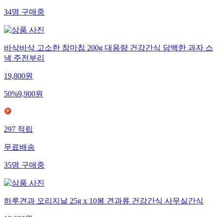
34
명
구매중
바삭바삭 고소한 참마칩 200g 대용량 건강간식 담백한 과자 스
낵 주전부리
19,800
원
50
%
9,900
원
297
적립
무료배송
35
명
구매중
하루견과 오리지날 25g x 10봉 견과류 건강간식 사무실간식