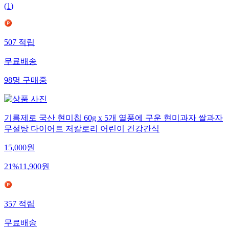
(
1
)
507
적립
무료배송
98
명
구매중
기름제로 국산 현미칩 60g x 5개 열풍에 구운 현미과자 쌀과자
무설탕 다이어트 저칼로리 어린이 건강간식
15,000
원
21
%
11,900
원
357
적립
무료배송