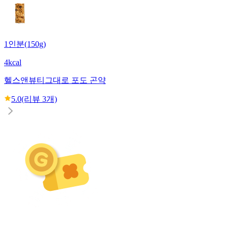
1인분(150g)
4kcal
헬스앤뷰티
그대로 포도 곤약
5.0
(리뷰
3
개)