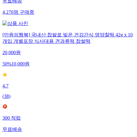
무료배송
4,276
명
구매중
[만원의행복] 국내산 찹쌀로 빚은 건강간식 영양찰떡 42g x 10
개입 개별포장 식사대용 견과류떡 찹쌀떡
20,000
원
50
%
10,000
원
4.7
(
38
)
300
적립
무료배송