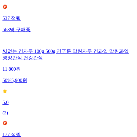
537
적립
568
명
구매중
씨없는 건자두 100g-500g 건푸룬 말린자두 건과일 말린과일
영양간식 건강간식
11,800
원
50
%
5,900
원
5.0
(
2
)
177
적립