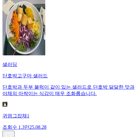
샐러딩
단호박고구마 샐러드
단호박과 두부 블럭이 같이 있는 샐러드로 단호박 달달한 맛과
야채의 아싹이는 식감이 매우 조화롭습니다.
귀염그잡채1
조회수
1.3만
25.08.28