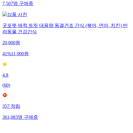
7,507
명
구매중
굿포펫 애착 트릿 대용량 동결건조 간식 (북어, 연어, 치킨) 반
려동물 건강간식
20,000
원
41
%
11,900
원
4.8
(
60
)
357
적립
361,083
명
구매중