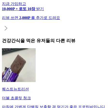
지금 가입하고
10,000P + 로또 10장
받기
리뷰 쓰면
2,000P
를 추가로 드려요
건강간식
을 먹은 유저들의 다른 리뷰
퀘스트뉴트리션
더블 초콜릿 청크
아침에 가볍게 단백질 보충할 겸 먹기가 좋은 프로틴바입니디