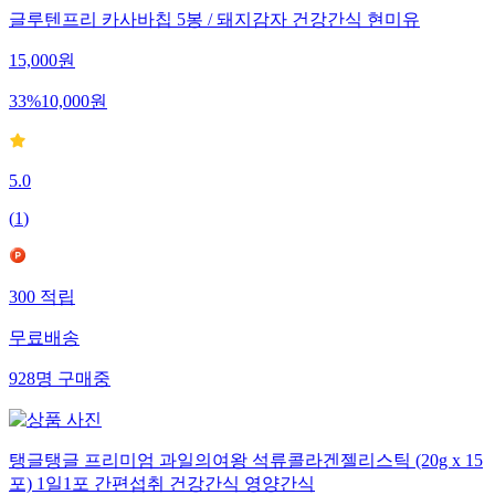
글루텐프리 카사바칩 5봉 / 돼지감자 건강간식 현미유
15,000
원
33
%
10,000
원
5.0
(
1
)
300
적립
무료배송
928
명
구매중
탱글탱글 프리미엄 과일의여왕 석류콜라겐젤리스틱 (20g x 15
포) 1일1포 간편섭취 건강간식 영양간식