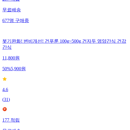
무료배송
677
명
구매중
붓기완화! 변비개선! 건푸룬 100g~500g 건자두 영양간식 건강
간식
11,800
원
50
%
5,900
원
4.6
(
31
)
177
적립