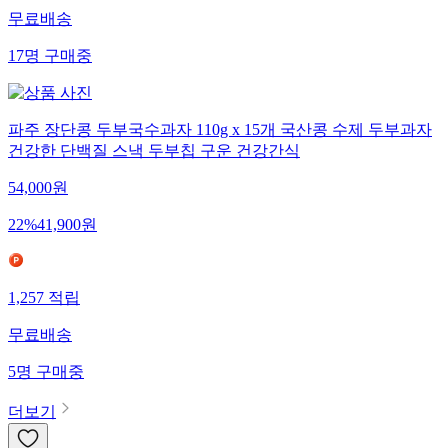
무료배송
17
명
구매중
파주 장단콩 두부국수과자 110g x 15개 국산콩 수제 두부과자
건강한 단백질 스낵 두부칩 구운 건강간식
54,000
원
22
%
41,900
원
1,257
적립
무료배송
5
명
구매중
더보기