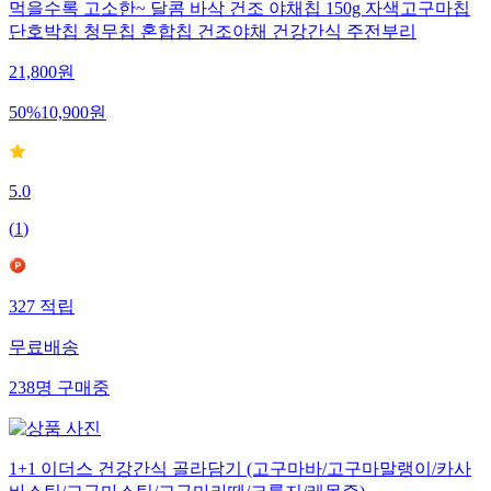
먹을수록 고소한~ 달콤 바삭 건조 야채칩 150g 자색고구마칩
단호박칩 청무칩 혼합칩 건조야채 건강간식 주전부리
21,800
원
50
%
10,900
원
5.0
(
1
)
327
적립
무료배송
238
명
구매중
1+1 이더스 건강간식 골라담기 (고구마바/고구마말랭이/카사