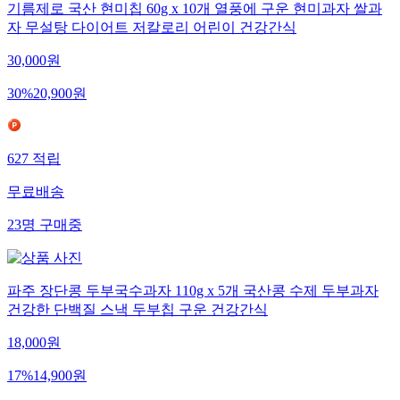
기름제로 국산 현미칩 60g x 10개 열풍에 구운 현미과자 쌀과
자 무설탕 다이어트 저칼로리 어린이 건강간식
30,000
원
30
%
20,900
원
627
적립
무료배송
23
명
구매중
파주 장단콩 두부국수과자 110g x 5개 국산콩 수제 두부과자
건강한 단백질 스낵 두부칩 구운 건강간식
18,000
원
17
%
14,900
원