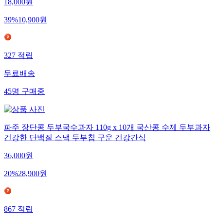
18,000
원
39
%
10,900
원
327
적립
무료배송
45
명
구매중
파주 장단콩 두부국수과자 110g x 10개 국산콩 수제 두부과자
건강한 단백질 스낵 두부칩 구운 건강간식
36,000
원
20
%
28,900
원
867
적립