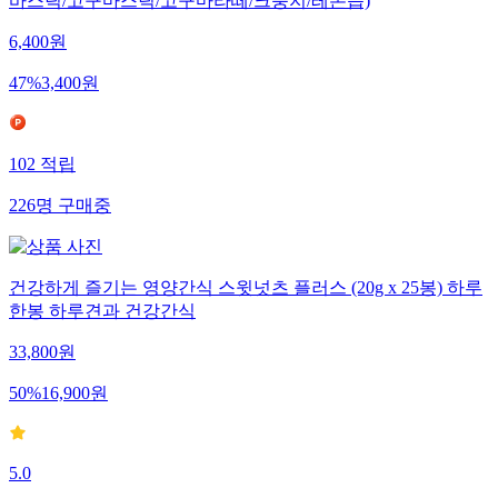
바스틱/고구마스틱/고구마라떼/크룽지/레몬즙)
6,400
원
47
%
3,400
원
102
적립
226
명
구매중
건강하게 즐기는 영양간식 스윗넛츠 플러스 (20g x 25봉) 하루
한봉 하루견과 건강간식
33,800
원
50
%
16,900
원
5.0