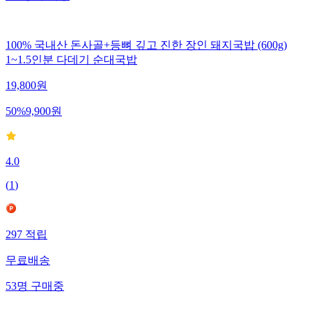
100% 국내산 돈사골+등뼈 깊고 진한 장인 돼지국밥 (600g)
1~1.5인분 다데기 순대국밥
19,800
원
50
%
9,900
원
4.0
(
1
)
297
적립
무료배송
53
명
구매중