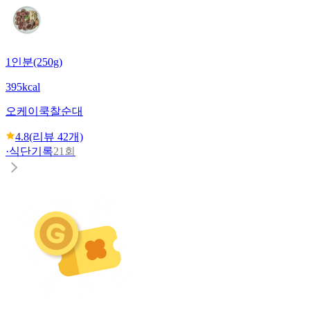
1인분(250g)
395kcal
오케이쿡
찰순대
4.8
(리뷰
42
개)
·
식단기록
21회