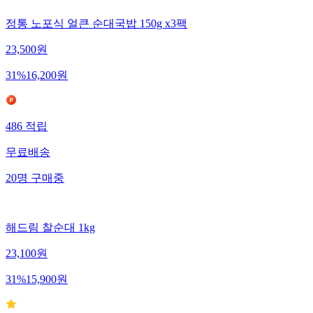
정통 노포식 얼큰 순대국밥 150g x3팩
23,500
원
31
%
16,200
원
486
적립
무료배송
20
명
구매중
해드림 찰순대 1kg
23,100
원
31
%
15,900
원