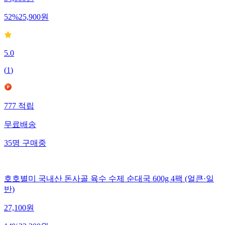
52
%
25,900
원
5.0
(
1
)
777
적립
무료배송
35
명
구매중
호호별미 국내산 돈사골 육수 수제 순대국 600g 4팩 (얼큰·일
반)
27,100
원