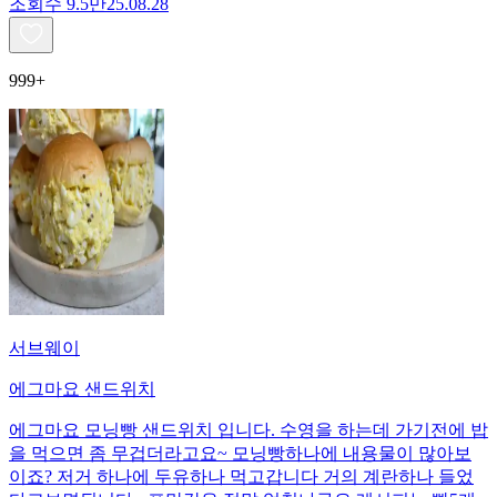
조회수
9.5만
25.08.28
999+
서브웨이
에그마요 샌드위치
에그마요 모닝빵 샌드위치 입니다. 수영을 하는데 가기전에 밥
을 먹으면 좀 무겁더라고요~ 모닝빵하나에 내용물이 많아보
이죠? 저거 하나에 두유하나 먹고갑니다 거의 계란하나 들었