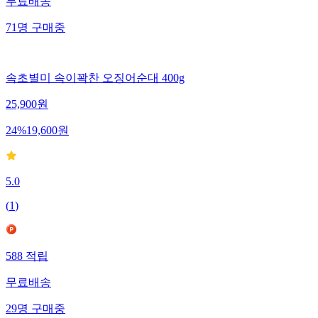
무료배송
71
명
구매중
속초별미 속이꽉찬 오징어순대 400g
25,900
원
24
%
19,600
원
5.0
(
1
)
588
적립
무료배송
29
명
구매중