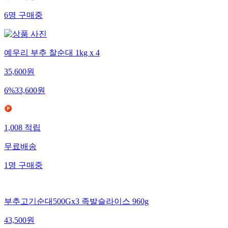
무료배송
6
명
구매중
예우리 부추 찰순대 1kg x 4
35,600
원
6
%
33,600
원
1,008
적립
무료배송
1
명
구매중
부추고기순대500Gx3 족발슬라이스 960g
43,500
원