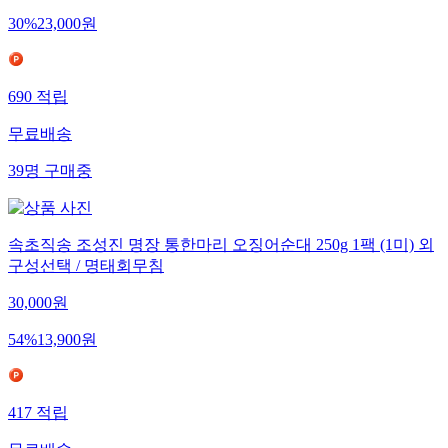
30
%
23,000
원
690
적립
무료배송
39
명
구매중
속초직송 조성진 명장 통한마리 오징어순대 250g 1팩 (1미) 외
구성선택 / 명태회무침
30,000
원
54
%
13,900
원
417
적립