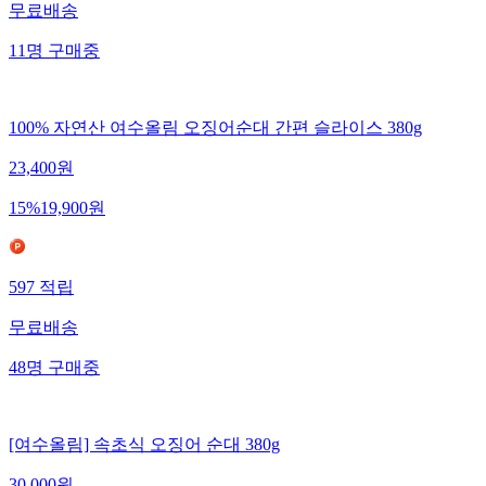
무료배송
11
명
구매중
100% 자연산 여수올림 오징어순대 간편 슬라이스 380g
23,400
원
15
%
19,900
원
597
적립
무료배송
48
명
구매중
[여수올림] 속초식 오징어 순대 380g