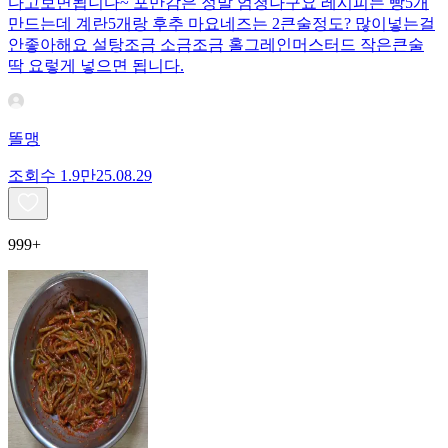
다고보면됩니다~ 포만감은 정말 엄청나구요 레시피는 빵5개
만드는데 계란5개랑 후추 마요네즈는 2큰술정도? 많이넣는걸
안좋아해요 설탕조금 소금조금 홀그레인머스터드 작은큰술
딱 요렇게 넣으면 됩니다.
똘맹
조회수
1.9만
25.08.29
999+