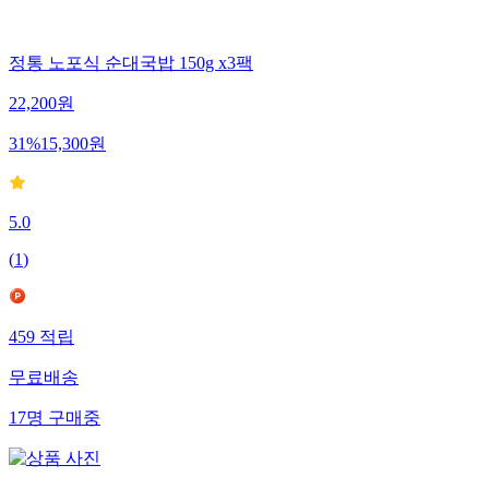
정통 노포식 순대국밥 150g x3팩
22,200
원
31
%
15,300
원
5.0
(
1
)
459
적립
무료배송
17
명
구매중