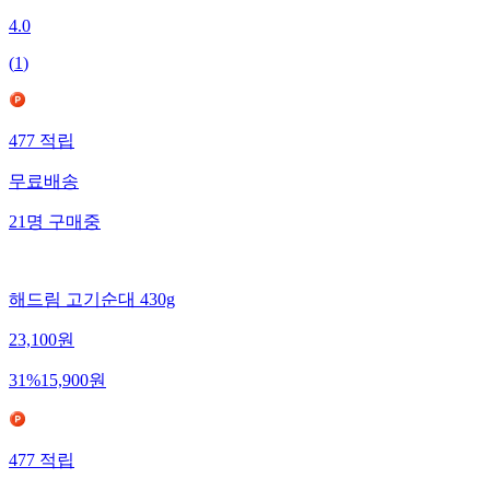
4.0
(
1
)
477
적립
무료배송
21
명
구매중
해드림 고기순대 430g
23,100
원
31
%
15,900
원
477
적립