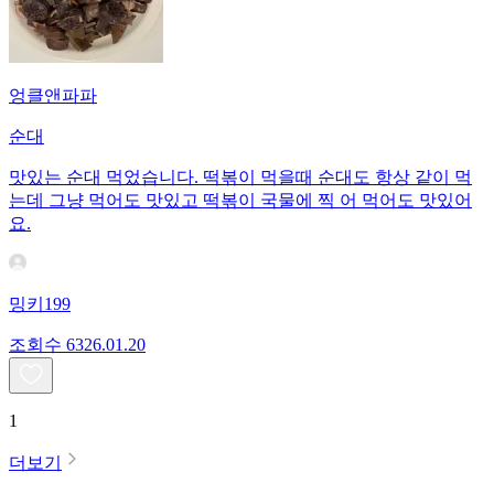
엉클앤파파
순대
맛있는 순대 먹었습니다. 떡볶이 먹을때 순대도 항상 같이 먹
는데 그냥 먹어도 맛있고 떡볶이 국물에 찍 어 먹어도 맛있어
요.
밍키199
조회수
63
26.01.20
1
더보기