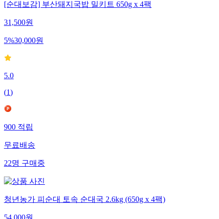
[순대보감] 부산돼지국밥 밀키트 650g x 4팩
31,500
원
5
%
30,000
원
5.0
(
1
)
900
적립
무료배송
22
명
구매중
청년농가 피순대 토속 순대국 2.6kg (650g x 4팩)
54,000
원