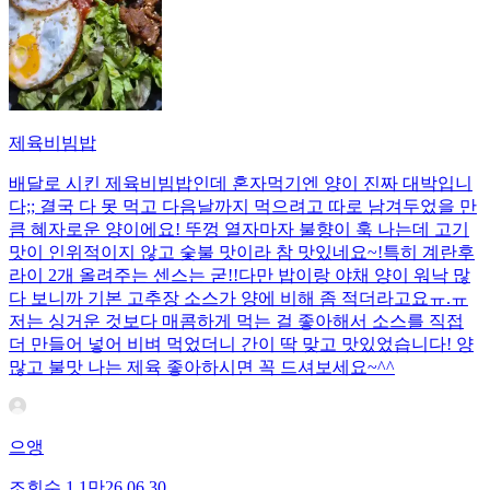
제육비빔밥
배달로 시킨 제육비빔밥인데 혼자먹기엔 양이 진짜 대박입니
다;; 결국 다 못 먹고 다음날까지 먹으려고 따로 남겨두었을 만
큼 혜자로운 양이에요! 뚜껑 열자마자 불향이 훅 나는데 고기
맛이 인위적이지 않고 숯불 맛이라 참 맛있네요~!특히 계란후
라이 2개 올려주는 센스는 굳!! ​다만 밥이랑 야채 양이 워낙 많
다 보니까 기본 고추장 소스가 양에 비해 좀 적더라고요ㅠ.ㅠ
저는 싱거운 것보다 매콤하게 먹는 걸 좋아해서 소스를 직접
더 만들어 넣어 비벼 먹었더니 간이 딱 맞고 맛있었습니다! 양
많고 불맛 나는 제육 좋아하시면 꼭 드셔보세요~^^
으앵
조회수
1.1만
26.06.30