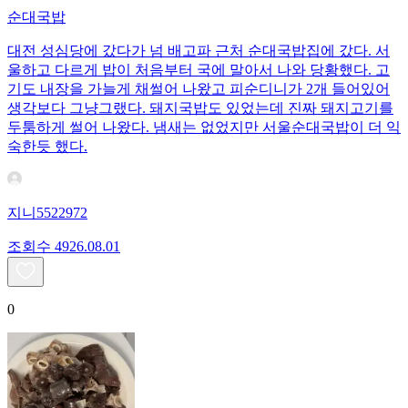
순대국밥
대전 성심당에 갔다가 넘 배고파 근처 순대국밥집에 갔다. 서
울하고 다르게 밥이 처음부터 국에 말아서 나와 당황했다. 고
기도 내장을 가늘게 채썰어 나왔고 피순디니가 2개 들어있어
생각보다 그냥그랬다. 돼지국밥도 있었는데 진짜 돼지고기를
두툼하게 썰어 나왔다. 냄새는 없었지만 서울순대국밥이 더 익
숙한듯 했다.
지니5522972
조회수
49
26.08.01
0