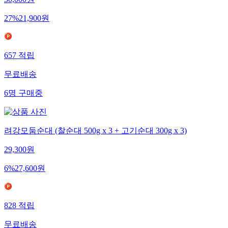
30,000
원
27
%
21,900
원
657
적립
무료배송
6
명
구매중
려강모둠순대 (찰순대 500g x 3 + 고기순대 300g x 3)
29,300
원
6
%
27,600
원
828
적립