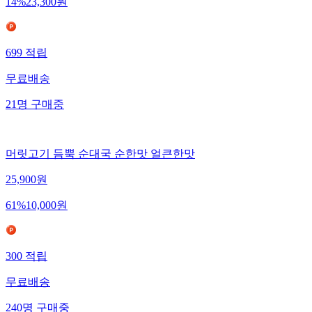
14
%
23,300
원
699
적립
무료배송
21
명
구매중
머릿고기 듬뿍 순대국 순한맛 얼큰한맛
25,900
원
61
%
10,000
원
300
적립
무료배송
240
명
구매중