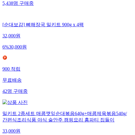
5,438
명
구매중
[순대보감] 뼈해장국 밀키트 900g x 4팩
32,000
원
6
%
30,000
원
900
적립
무료배송
42
명
구매중
밀키트 2종세트 매콤깻잎순대볶음640g+매콤제육볶음540g/
간편식조리식품 야식 술안주 캠핑요리 홈파티 집들이
33,000
원