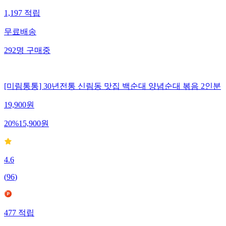
1,197
적립
무료배송
292
명
구매중
[미림통통] 30년전통 신림동 맛집 백순대 양념순대 볶음 2인분
19,900
원
20
%
15,900
원
4.6
(
96
)
477
적립