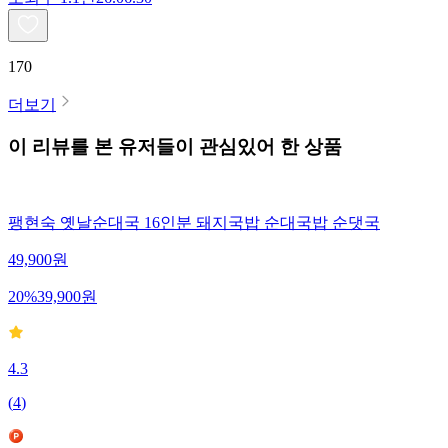
170
더보기
이 리뷰를 본 유저들이 관심있어 한 상품
팽현숙 옛날순대국 16인분 돼지국밥 순대국밥 순댓국
49,900
원
20
%
39,900
원
4.3
(
4
)