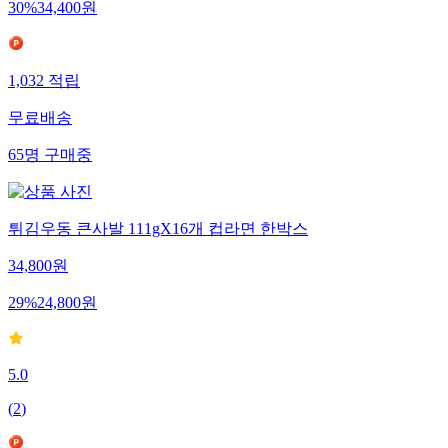
30
%
34,400
원
1,032
적립
무료배송
65
명
구매중
튀김우동 큰사발 111gX16개 컵라면 한박스
34,800
원
29
%
24,800
원
5.0
(
2
)