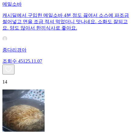
메밀소바
캐시딜에서 구입한 메일소바 4분 정도 끓여서 소스에 파조금
썰어넣고 면을 조금 적셔 먹었더니 맛나네요. 소화도 잘되고
요. 양도 않아서 한끼식사로 좋아요.
종다리경아
조회수
451
25.11.07
14