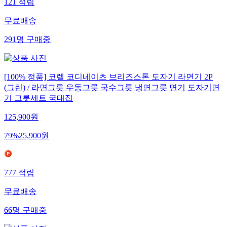
121
적립
무료배송
291
명
구매중
[100% 정품] 코렐 코디네이츠 브리즈스톤 도자기 라면기 2P
(그린) / 라면그릇 우동그릇 국수그릇 냉면그릇 면기 도자기면
기 그릇세트 국대접
125,900
원
79
%
25,900
원
777
적립
무료배송
66
명
구매중