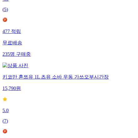
4.0
(
5
)
477
적립
무료배송
235
명
구매중
키코만 혼쯔유 1L 츠유 소바 우동 가쓰오부시간장
15,790
원
5.0
(
7
)