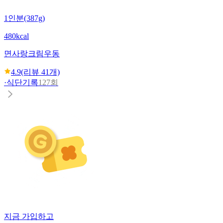
1인분(387g)
480kcal
면사랑
크림우동
4.9
(리뷰
41
개)
·
식단기록
127회
지금 가입하고