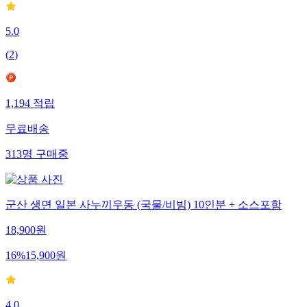
5.0
(
2
)
1,194
적립
무료배송
313
명
구매중
군산 생면 일본 사누끼우동 (국물/비빔) 10인분 + 소스포함
18,900
원
16
%
15,900
원