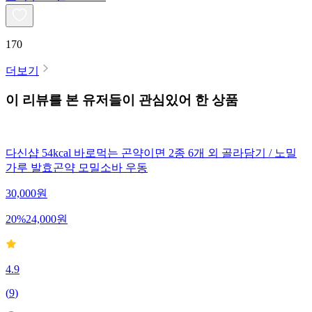
170
더보기
이 리뷰를 본 유저들이 관심있어 한 상품
다신샵 54kcal 바로먹는 곤약이면 2종 6개 외 골라담기 / 노밀
가루 발효곤약 모밀소바 우동
30,000
원
20
%
24,000
원
4.9
(
9
)