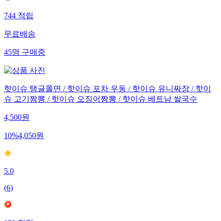
744
적립
무료배송
45
명
구매중
핫이슈 탱글쫄면 / 핫이슈 포차 우동 / 핫이슈 유니짜장 / 핫이
슈 고기짬뽕 / 핫이슈 오징어짬뽕 / 핫이슈 베트남 쌀국수
4,500
원
10
%
4,050
원
5.0
(
6
)