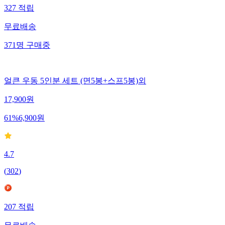
327
적립
무료배송
371
명
구매중
얼큰 우동 5인분 세트 (면5봉+스프5봉)외
17,900
원
61
%
6,900
원
4.7
(
302
)
207
적립