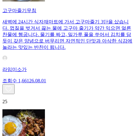
고구마줄기무침
새벽에 24시간 식자재마트에 가서 고구마줄기 3단을 샀습니
다. 껍질을 벗겨서 끓는 물에 고구마 줄기가 약간 익으면 얼른
찬물에 헹굽니다. 물기를 짜고, 밀가루 풀을 쑤어서 김치를 담
듯이 갖은 양념으로 버무리면 자연적인 단맛과 아삭한 식감에
놀라는 맛있는 반찬이 됩니다.
라임미소가
조회수
1,661
26.08.01
25