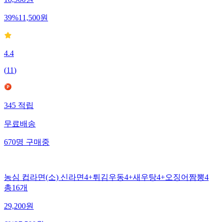
18,900
원
39
%
11,500
원
4.4
(
11
)
345
적립
무료배송
670
명
구매중
농심 컵라면(소) 신라면4+튀김우동4+새우탕4+오징어짬뽕4
총16개
29,200
원