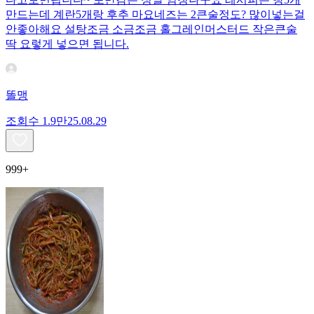
만드는데 계란5개랑 후추 마요네즈는 2큰술정도? 많이넣는걸
안좋아해요 설탕조금 소금조금 홀그레인머스터드 작은큰술
딱 요렇게 넣으면 됩니다.
똘맹
조회수
1.9만
25.08.29
999+