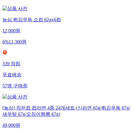
농심 튀김우동 소컵 62gx6컵
12,000
원
6
%
11,300
원
339
적립
무료배송
57
명
구매중
[농심] 작은컵 컵라면 4종 24개세트 (신라면 65g/튀김우동 67g/
새우탕 67g/오징어짬뽕 67g)
49,000
원