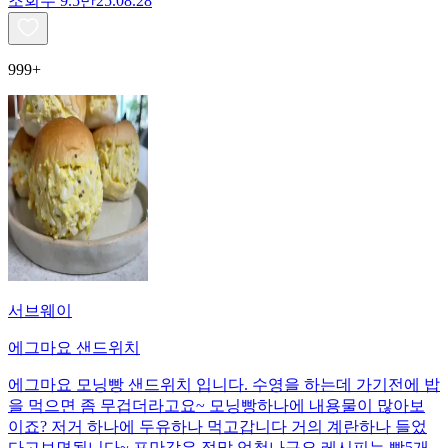
조회수
9.5만
25.08.28
999+
서브웨이
에그마요 샌드위치
에그마요 모닝빵 샌드위치 입니다. 수영을 하는데 가기전에 밥
을 먹으면 좀 무겁더라고요~ 모닝빵하나에 내용물이 많아보
이죠? 저거 하나에 두유하나 먹고갑니다 거의 계란하나 들었
다고보면됩니다~ 포만감은 정말 엄청나구요 레시피는 빵5개