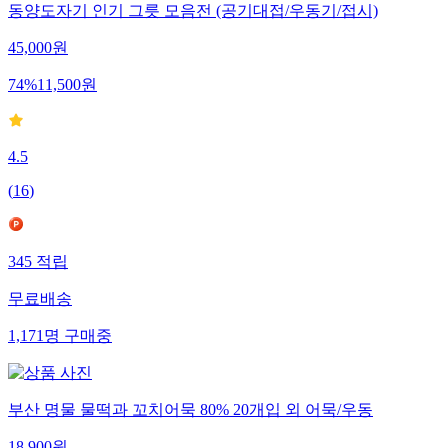
동양도자기 인기 그릇 모음전 (공기대접/우동기/접시)
45,000
원
74
%
11,500
원
4.5
(
16
)
345
적립
무료배송
1,171
명
구매중
부산 명물 물떡과 꼬치어묵 80% 20개입 외 어묵/우동