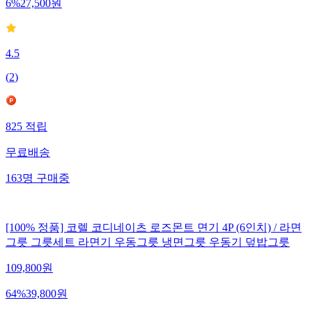
6
%
27,500
원
4.5
(
2
)
825
적립
무료배송
163
명
구매중
[100% 정품] 코렐 코디네이츠 로즈몬트 면기 4P (6인치) / 라면
그릇 그릇세트 라면기 우동그릇 냉면그릇 우동기 덮밥그릇
109,800
원
64
%
39,800
원