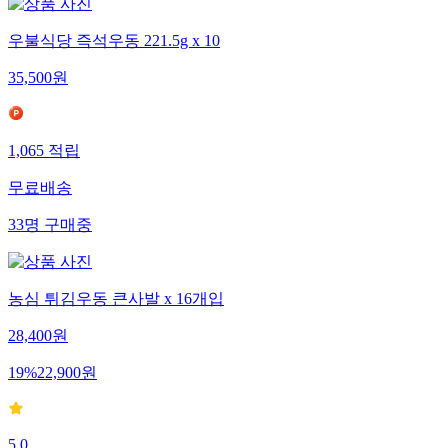
우불식당 즉석우동 221.5g x 10
35,500
원
1,065
적립
무료배송
33
명
구매중
농심 튀김우동 큰사발 x 16개입
28,400
원
19
%
22,900
원