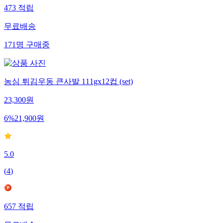
473
적립
무료배송
171
명
구매중
농심 튀김우동 큰사발 111gx12컵 (set)
23,300
원
6
%
21,900
원
5.0
(
4
)
657
적립