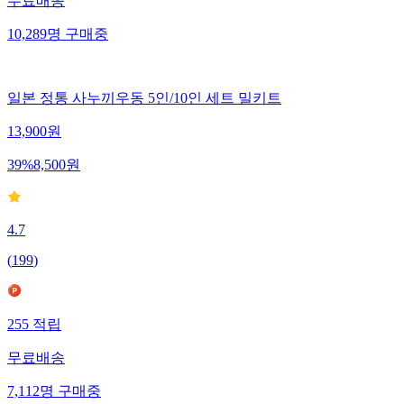
무료배송
10,289
명
구매중
일본 정통 사누끼우동 5인/10인 세트 밀키트
13,900
원
39
%
8,500
원
4.7
(
199
)
255
적립
무료배송
7,112
명
구매중