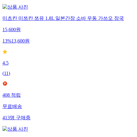
미츠칸 미쯔칸 쯔유 1.8L 일본간장 소바 우동 가쓰오 장국
15,600
원
13
%
13,600
원
4.5
(
11
)
408
적립
무료배송
413
명
구매중