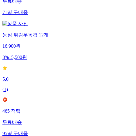
무료배송
71
명
구매중
농심 튀김우동컵 12개
16,900
원
8
%
15,500
원
5.0
(
1
)
465
적립
무료배송
95
명
구매중