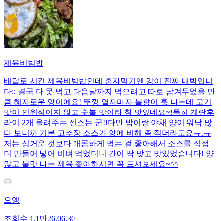
제육비빔밥
배달로 시킨 제육비빔밥인데 혼자먹기엔 양이 진짜 대박입니
다;; 결국 다 못 먹고 다음날까지 먹으려고 따로 남겨두었을 만
큼 혜자로운 양이에요! 뚜껑 열자마자 불향이 훅 나는데 고기
맛이 인위적이지 않고 숯불 맛이라 참 맛있네요~!특히 계란후
라이 2개 올려주는 센스는 굳!! ​다만 밥이랑 야채 양이 워낙 많
다 보니까 기본 고추장 소스가 양에 비해 좀 적더라고요ㅠ.ㅠ
저는 싱거운 것보다 매콤하게 먹는 걸 좋아해서 소스를 직접
더 만들어 넣어 비벼 먹었더니 간이 딱 맞고 맛있었습니다! 양
많고 불맛 나는 제육 좋아하시면 꼭 드셔보세요~^^
으앵
조회수
1.1만
26.06.30