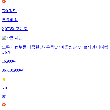
720
적립
무료배송
2,073
명
구매중
오뚜기 컵누들 매콤한맛 / 우동맛 / 매콤찜닭맛 / 로제맛 미니컵
x 6개
16,900
원
36
%
10,900
원
5.0
(
8
)