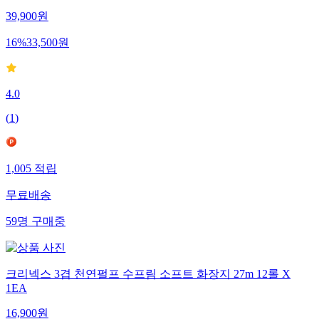
39,900
원
16
%
33,500
원
4.0
(
1
)
1,005
적립
무료배송
59
명
구매중
크리넥스 3겹 천연펄프 수프림 소프트 화장지 27m 12롤 X
1EA
16,900
원