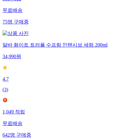
무료배송
75
명
구매중
달바 화이트 트러플 수프림 인텐시브 세럼 200ml
34,990
원
4.7
(
3
)
1,049
적립
무료배송
642
명
구매중