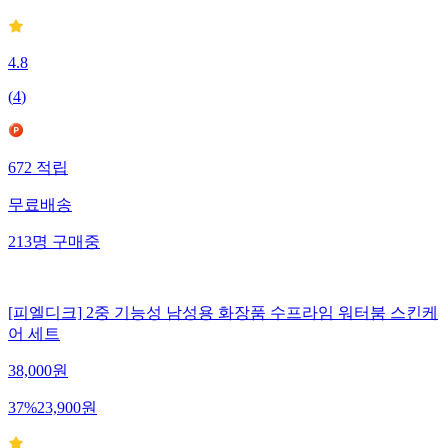
4.8
(
4
)
672
적립
무료배송
213
명
구매중
[피엘디크] 2중 기능성 남성용 화장품 수프라임 워터붐 스킨케
어 세트
38,000
원
37
%
23,900
원