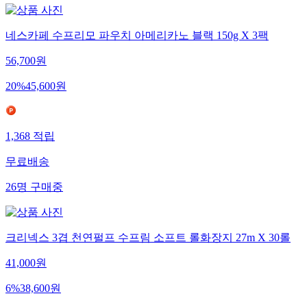
네스카페 수프리모 파우치 아메리카노 블랙 150g X 3팩
56,700
원
20
%
45,600
원
1,368
적립
무료배송
26
명
구매중
크리넥스 3겹 천연펄프 수프림 소프트 롤화장지 27m X 30롤
41,000
원
6
%
38,600
원