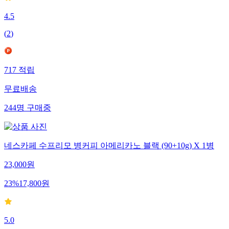
4.5
(
2
)
717
적립
무료배송
244
명
구매중
네스카페 수프리모 병커피 아메리카노 블랙 (90+10g) X 1병
23,000
원
23
%
17,800
원
5.0