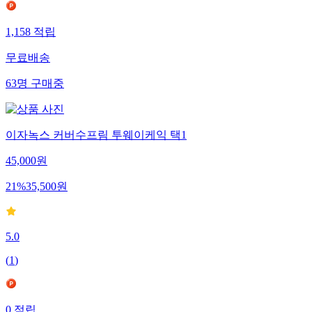
1,158
적립
무료배송
63
명
구매중
이자녹스 커버수프림 투웨이케익 택1
45,000
원
21
%
35,500
원
5.0
(
1
)
0
적립