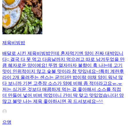
제육비빔밥
배달로 시킨 제육비빔밥인데 혼자먹기엔 양이 진짜 대박입니
다;; 결국 다 못 먹고 다음날까지 먹으려고 따로 남겨두었을 만
큼 혜자로운 양이에요! 뚜껑 열자마자 불향이 훅 나는데 고기
맛이 인위적이지 않고 숯불 맛이라 참 맛있네요~!특히 계란후
라이 2개 올려주는 센스는 굳!! ​다만 밥이랑 야채 양이 워낙 많
다 보니까 기본 고추장 소스가 양에 비해 좀 적더라고요ㅠ.ㅠ
저는 싱거운 것보다 매콤하게 먹는 걸 좋아해서 소스를 직접
더 만들어 넣어 비벼 먹었더니 간이 딱 맞고 맛있었습니다! 양
많고 불맛 나는 제육 좋아하시면 꼭 드셔보세요~^^
으앵