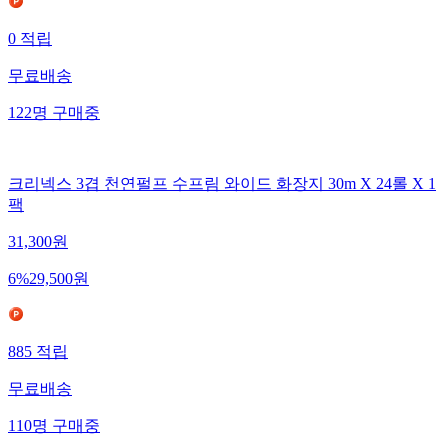
0
적립
무료배송
122
명
구매중
크리넥스 3겹 천연펄프 수프림 와이드 화장지 30m X 24롤 X 1
팩
31,300
원
6
%
29,500
원
885
적립
무료배송
110
명
구매중