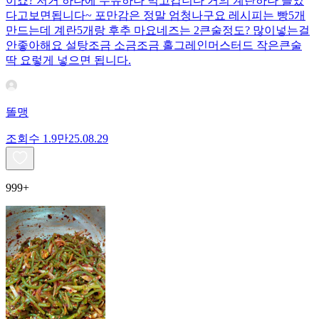
이죠? 저거 하나에 두유하나 먹고갑니다 거의 계란하나 들었
다고보면됩니다~ 포만감은 정말 엄청나구요 레시피는 빵5개
만드는데 계란5개랑 후추 마요네즈는 2큰술정도? 많이넣는걸
안좋아해요 설탕조금 소금조금 홀그레인머스터드 작은큰술
딱 요렇게 넣으면 됩니다.
똘맹
조회수
1.9만
25.08.29
999+