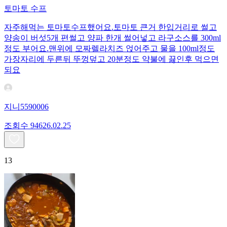
토마토 수프
자주해먹는 토마토수프했어요.토마토 큰거 한입거리로 썰고
양송이 버섯5개 편썰고 양파 한개 썰어넣고 라구소스를 300ml
정도 부어요.맨위에 모짜렐라치즈 얹어주고 물을 100ml정도
가장자리에 두른뒤 뚜껑덮고 20분정도 약불에 끓인후 먹으면
되요
지니5590006
조회수
946
26.02.25
13