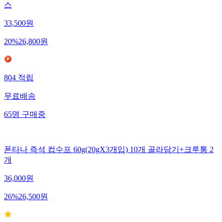
스
33,500
원
20
%
26,800
원
804
적립
무료배송
65
명
구매중
폰타나 즉석 컵수프 60g(20gX3개입) 10개 골라담기+크루통 2
개
36,000
원
26
%
26,500
원