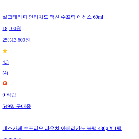
실크테라피 인리치드 액션 수프림 에센스 60ml
18,100
원
25
%
13,600
원
4.3
(
4
)
0
적립
549
명
구매중
네스카페 수프리모 파우치 아메리카노 블랙 430g X 1팩