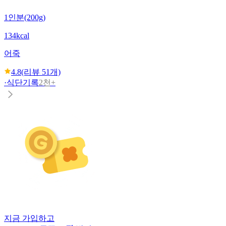
1인분(200g)
134kcal
어죽
4.8
(리뷰
51
개)
·
식단기록
2천+
지금 가입하고