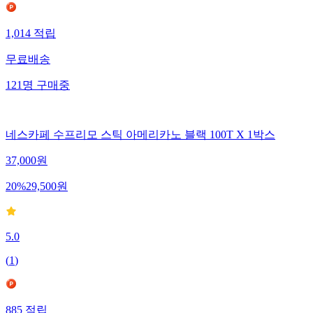
1,014
적립
무료배송
121
명
구매중
네스카페 수프리모 스틱 아메리카노 블랙 100T X 1박스
37,000
원
20
%
29,500
원
5.0
(
1
)
885
적립