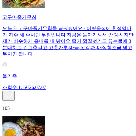
고구마줄기무침
오늘은 고구마줄기무침를 담궈봤어요~ 어렸을적에 친정엄마
가 자주 해 주시던 무침입니다 지금은 돌아가셔서 안 계시지만
제가 비슷하게 훙내를 내 봤어요 줄기 껍질벗기고 끓는물에 3
분데치고 건고추갈고 고춧가루,마늘,젓갈,깨,매실청조금.넘고
무치면 됩니다
울가족
조회수
1.1만
26.07.07
105