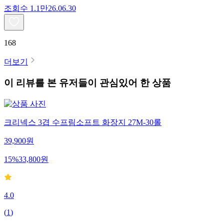
조회수
1.1만
26.06.30
168
더보기
이 리뷰를 본 유저들이 관심있어 한 상품
크리넥스 3겹 수프림소프트 화장지 27M-30롤
39,900
원
15
%
33,800
원
4.0
(
1
)