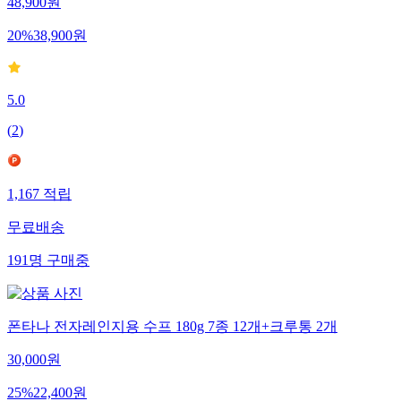
48,900
원
20
%
38,900
원
5.0
(
2
)
1,167
적립
무료배송
191
명
구매중
폰타나 전자레인지용 수프 180g 7종 12개+크루통 2개
30,000
원
25
%
22,400
원