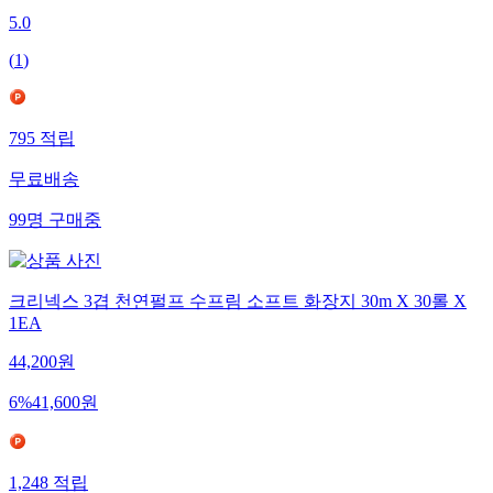
5.0
(
1
)
795
적립
무료배송
99
명
구매중
크리넥스 3겹 천연펄프 수프림 소프트 화장지 30m X 30롤 X
1EA
44,200
원
6
%
41,600
원
1,248
적립