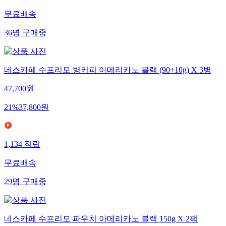
무료배송
36
명
구매중
네스카페 수프리모 병커피 아메리카노 블랙 (90+10g) X 3병
47,700
원
21
%
37,800
원
1,134
적립
무료배송
29
명
구매중
네스카페 수프리모 파우치 아메리카노 블랙 150g X 2팩