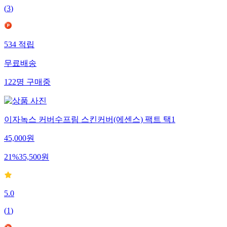
(
3
)
534
적립
무료배송
122
명
구매중
이자녹스 커버수프림 스킨커버(에센스) 팩트 택1
45,000
원
21
%
35,500
원
5.0
(
1
)