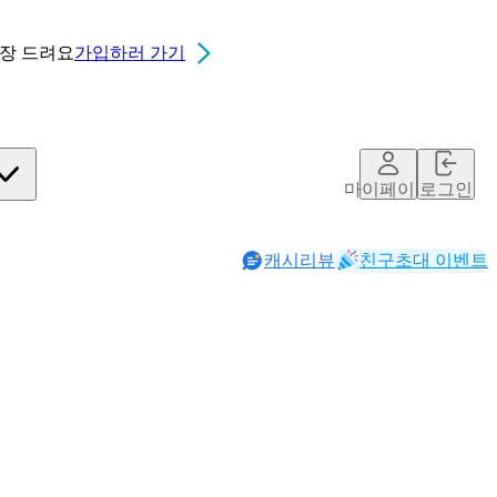
0장
드려요
가입하러 가기
마이페이지
로그인
캐시리뷰
친구초대 이벤트