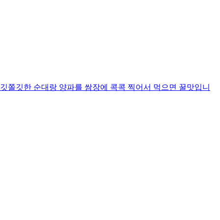
쫄깃쫄깃한 순대랑 양파를 쌈장에 콕콕 찍어서 먹으면 꿀맛입니