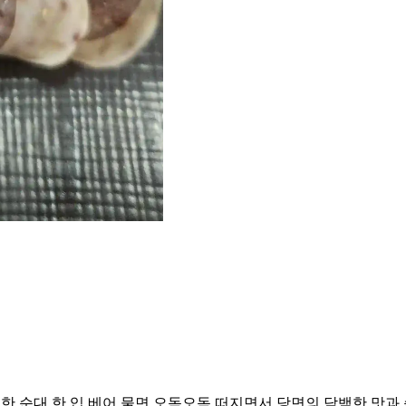
한 순대 한 입 베어 물면 오독오독 떠지면서 당면의 담백한 맛과