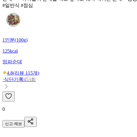
#일반식 #점심
1인분(100g)
125kcal
엉파
순대
4.8
(리뷰
115
개)
·
식단기록
453회
0
신고·제보