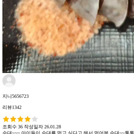
지니5656723
리뷰1342
조회수 36
작성일자 26.01.28
순대~~~ 아이들이 순대를 먹고 싶다고 해서 먹어본 순대~~통통