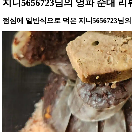
지니5656723님의 엉파 순대 리
점심에 일반식으로 먹은 지니5656723님