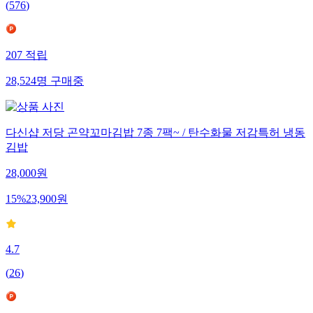
(
576
)
207
적립
28,524
명
구매중
다신샵 저당 곤약꼬마김밥 7종 7팩~ / 탄수화물 저감특허 냉동
김밥
28,000
원
15
%
23,900
원
4.7
(
26
)