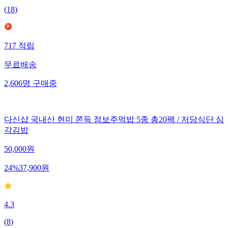
(
18
)
717
적립
무료배송
2,606
명
구매중
다신샵 국내산 현미 쫀득 점보주먹밥 5종 총20팩 / 저당식단 심
각김밥
50,000
원
24
%
37,900
원
4.3
(
8
)