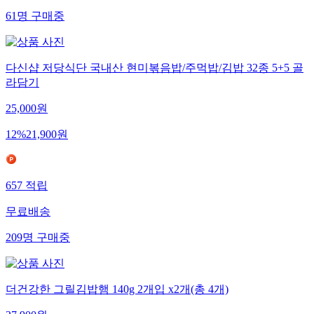
61
명
구매중
다신샵 저당식단 국내산 현미볶음밥/주먹밥/김밥 32종 5+5 골
라담기
25,000
원
12
%
21,900
원
657
적립
무료배송
209
명
구매중
더건강한 그릴김밥햄 140g 2개입 x2개(총 4개)