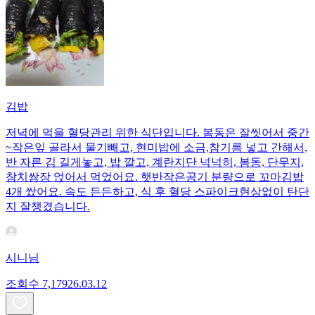
김밥
저녁에 먹을 혈당관리 위한 식단입니다. 봄동은 잘씻어서 중간
~작은잎 골라서 물기빼고, 현미밥에 소금,참기름 넣고 간해서,
반 자른 김 길게놓고, 밥 깔고, 계란지단 넉넉히, 봄동, 단무지,
참치쌈장 얹어서 먹었어요. 햇반작은공기 분량으로 꼬마김밥
4개 쌌어요. 속도 든든하고, 식 후 혈당 스파이크현상없이 탄단
지 잘챙겼습니다.
시니님
조회수
7,179
26.03.12