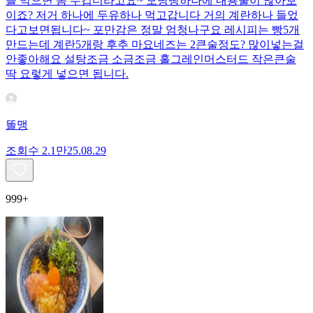
을 먹으면 좀 무겁더라고요~ 모닝빵하나에 내용물이 많아보
이죠? 저거 하나에 두유하나 먹고갑니다 거의 계란하나 들었
다고보면됩니다~ 포만감은 정말 엄청나구요 레시피는 빵5개
만드는데 계란5개랑 후추 마요네즈는 2큰술정도? 많이넣는걸
안좋아해요 설탕조금 소금조금 홀그레인머스터드 작은큰술
딱 요렇게 넣으면 됩니다.
똘맹
조회수
2.1만
25.08.29
999+