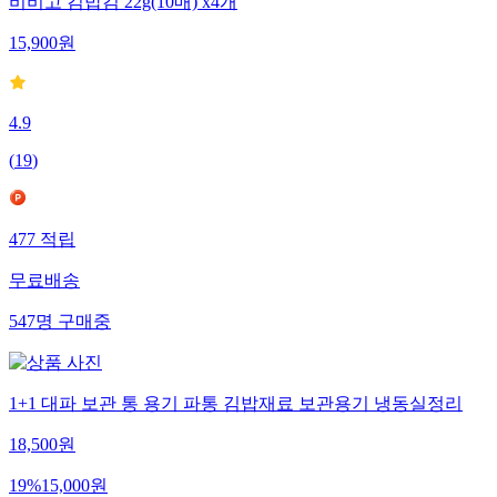
비비고 김밥김 22g(10매) x4개
15,900
원
4.9
(
19
)
477
적립
무료배송
547
명
구매중
1+1 대파 보관 통 용기 파통 김밥재료 보관용기 냉동실정리
18,500
원
19
%
15,000
원