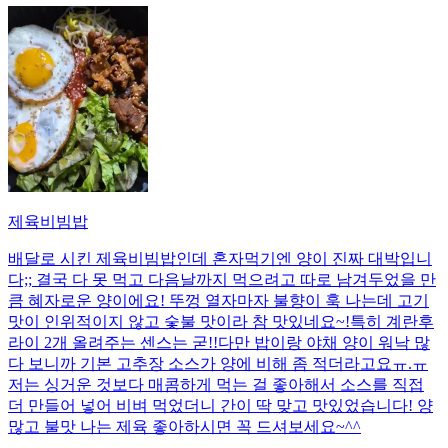
제육비빔밥
배달로 시킨 제육비빔밥인데 혼자먹기엔 양이 진짜 대박입니
다;; 결국 다 못 먹고 다음날까지 먹으려고 따로 남겨두었을 만
큼 혜자로운 양이에요! 뚜껑 열자마자 불향이 훅 나는데 고기
맛이 인위적이지 않고 숯불 맛이라 참 맛있네요~!특히 계란후
라이 2개 올려주는 센스는 굳!! ​다만 밥이랑 야채 양이 워낙 많
다 보니까 기본 고추장 소스가 양에 비해 좀 적더라고요ㅠ.ㅠ
저는 싱거운 것보다 매콤하게 먹는 걸 좋아해서 소스를 직접
더 만들어 넣어 비벼 먹었더니 간이 딱 맞고 맛있었습니다! 양
많고 불맛 나는 제육 좋아하시면 꼭 드셔보세요~^^