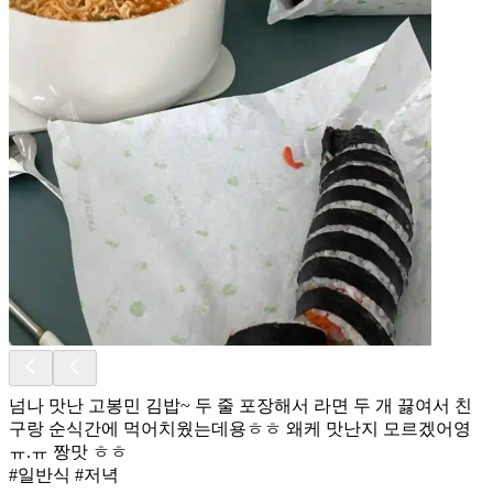
넘나 맛난 고봉민 김밥~ 두 줄 포장해서 라면 두 개 끓여서 친
구랑 순식간에 먹어치웠는데용ㅎㅎ 왜케 맛난지 모르겠어영
ㅠ.ㅠ 짱맛 ㅎㅎ
#일반식 #저녁