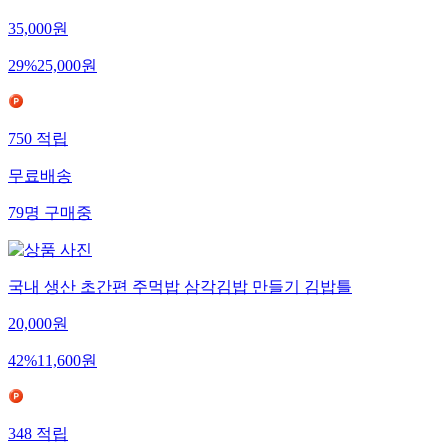
35,000
원
29
%
25,000
원
750
적립
무료배송
79
명
구매중
국내 생산 초간편 주먹밥 삼각김밥 만들기 김밥틀
20,000
원
42
%
11,600
원
348
적립