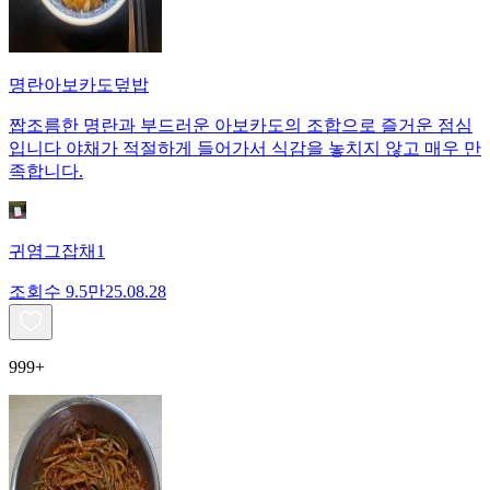
명란아보카도덮밥
짭조름한 명란과 부드러운 아보카도의 조합으로 즐거운 점심
입니다 야채가 적절하게 들어가서 식감을 놓치지 않고 매우 만
족합니다.
귀염그잡채1
조회수
9.5만
25.08.28
999+