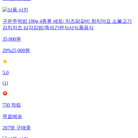
256
명
구매중
구운주먹밥 100g 4종류 세트/ 치즈닭갈비 참치마요 소불고기
김치지즈 삼각김밥/즉석간편식사식품음식
35,000
원
29
%
25,000
원
5.0
(
1
)
750
적립
무료배송
207
명
구매중