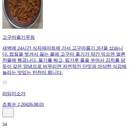
고구마줄기무침
새벽에 24시간 식자재마트에 가서 고구마줄기 3단을 샀습니
다. 껍질을 벗겨서 끓는 물에 고구마 줄기가 약간 익으면 얼른
찬물에 헹굽니다. 물기를 짜고, 밀가루 풀을 쑤어서 김치를 담
듯이 갖은 양념으로 버무리면 자연적인 단맛과 아삭한 식감에
놀라는 맛있는 반찬이 됩니다.
라임미소가
조회수
2,204
26.08.01
34