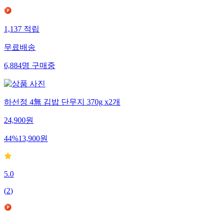
1,137
적립
무료배송
6,884
명
구매중
하선정 4無 김밥 단무지 370g x2개
24,900
원
44
%
13,900
원
5.0
(
2
)