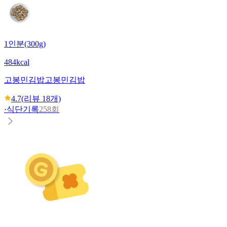
1인분(300g)
484kcal
고봉민김밥
고봉민김밥
4.7
(리뷰
18
개)
·
식단기록
258회