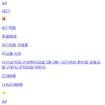
4.8
(
457
)
417
적립
무료배송
18,716
명
구매중
다신샵 저당 곤약현미김밥 5종 5팩~ 식단관리 현미밥 냉동김
밥 간편식 곤약김밥 저탄수
27,000
원
11
%
23,900
원
4.8