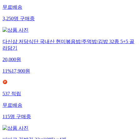
무료배송
3,250
명
구매중
다신샵 저당식단 국내산 현미볶음밥/주먹밥/김밥 32종 5+5 골
라담기
20,000
원
11
%
17,900
원
537
적립
무료배송
115
명
구매중