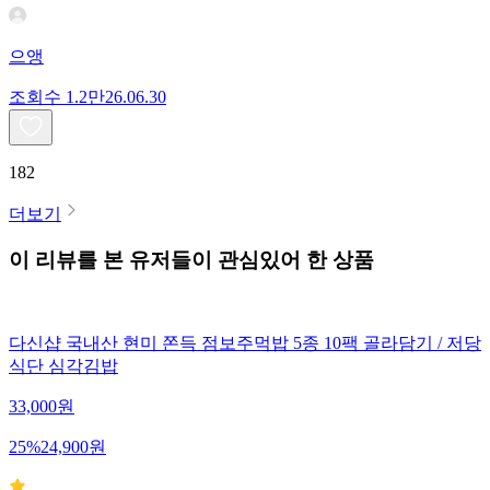
으앵
조회수
1.2만
26.06.30
182
더보기
이 리뷰를 본 유저들이 관심있어 한 상품
다신샵 국내산 현미 쫀득 점보주먹밥 5종 10팩 골라담기 / 저당
식단 심각김밥
33,000
원
25
%
24,900
원