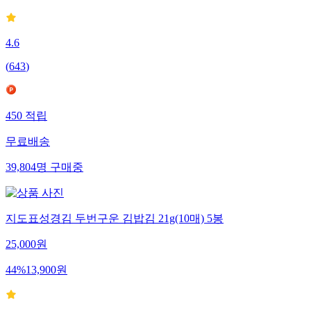
4.6
(
643
)
450
적립
무료배송
39,804
명
구매중
지도표성경김 두번구운 김밥김 21g(10매) 5봉
25,000
원
44
%
13,900
원