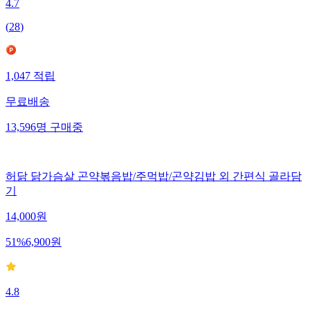
4.7
(
28
)
1,047
적립
무료배송
13,596
명
구매중
허닭 닭가슴살 곤약볶음밥/주먹밥/곤약김밥 외 간편식 골라담
기
14,000
원
51
%
6,900
원
4.8