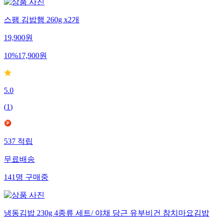
스팸 김밥햄 260g x2개
19,900
원
10
%
17,900
원
5.0
(
1
)
537
적립
무료배송
141
명
구매중
냉동김밥 230g 4종류 세트/ 야채 당근 유부비건 참치마요김밥