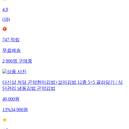
4.9
(
18
)
747
적립
무료배송
2,906
명
구매중
다신샵 저당 곤약현미김밥+꼬마김밥 12종 5+5 골라담기 / 식
단관리 냉동김밥 곤약김밥
40,000
원
13
%
34,900
원