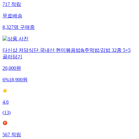
717
적립
무료배송
8,327
명
구매중
다신샵 저당식단 국내산 현미볶음밥&주먹밥/김밥 32종 5+5
골라담기
20,000
원
6
%
18,900
원
4.6
(
13
)
567
적립