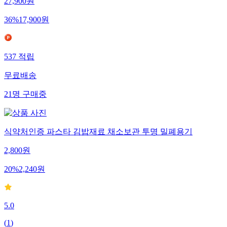
27,900
원
36
%
17,900
원
537
적립
무료배송
21
명
구매중
식약처인증 파스타 김밥재료 채소보관 투명 밀폐용기
2,800
원
20
%
2,240
원
5.0
(
1
)