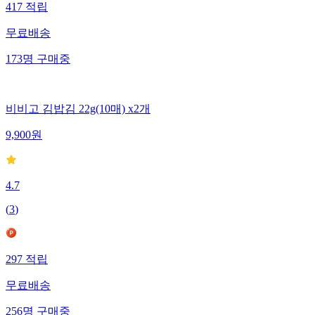
417
적립
무료배송
173
명
구매중
비비고 김밥김 22g(10매) x2개
9,900
원
4.7
(
3
)
297
적립
무료배송