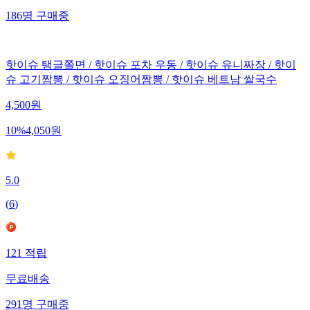
186
명
구매중
핫이슈 탱글쫄면 / 핫이슈 포차 우동 / 핫이슈 유니짜장 / 핫이
슈 고기짬뽕 / 핫이슈 오징어짬뽕 / 핫이슈 베트남 쌀국수
4,500
원
10
%
4,050
원
5.0
(
6
)
121
적립
무료배송
291
명
구매중