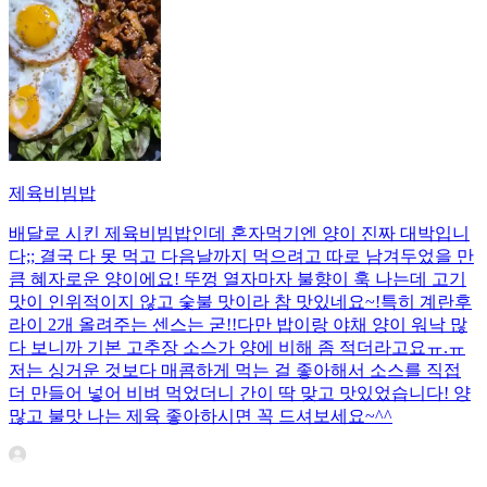
제육비빔밥
배달로 시킨 제육비빔밥인데 혼자먹기엔 양이 진짜 대박입니
다;; 결국 다 못 먹고 다음날까지 먹으려고 따로 남겨두었을 만
큼 혜자로운 양이에요! 뚜껑 열자마자 불향이 훅 나는데 고기
맛이 인위적이지 않고 숯불 맛이라 참 맛있네요~!특히 계란후
라이 2개 올려주는 센스는 굳!! ​다만 밥이랑 야채 양이 워낙 많
다 보니까 기본 고추장 소스가 양에 비해 좀 적더라고요ㅠ.ㅠ
저는 싱거운 것보다 매콤하게 먹는 걸 좋아해서 소스를 직접
더 만들어 넣어 비벼 먹었더니 간이 딱 맞고 맛있었습니다! 양
많고 불맛 나는 제육 좋아하시면 꼭 드셔보세요~^^