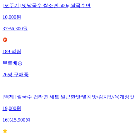
[오뚜기] 옛날국수 쌀소면 500g 쌀국수면
10,000
원
37
%
6,300
원
189
적립
무료배송
26
명
구매중
[백제] 쌀국수 컵라면 세트 얼큰한맛/멸치맛/김치맛/육개장맛
19,000
원
16
%
15,900
원