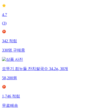
4.7
(
3
)
342
적립
330
명
구매중
오뚜기 컵누들 잔치쌀국수 34.2g, 30개
58,200
원
1,746
적립
무료배송