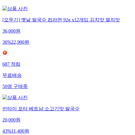
[오뚜기] 옛날 쌀국수 컵라면 92g x12개입 김치맛 멸치맛
36,000
원
36
%
22,900
원
687
적립
무료배송
50
명
구매중
빈타이 포타 베트남 소고기맛 쌀국수
20,000
원
43
%
11,400
원