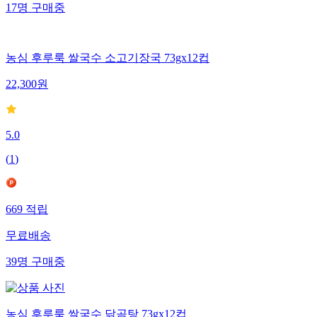
17
명
구매중
농심 후루룩 쌀국수 소고기장국 73gx12컵
22,300
원
5.0
(
1
)
669
적립
무료배송
39
명
구매중