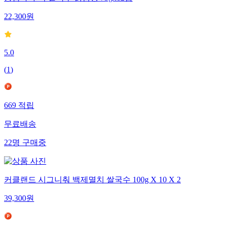
농심 후루룩 쌀국수 닭곰탕 73gx12컵
22,300
원
5.0
(
1
)
669
적립
무료배송
22
명
구매중
커클랜드 시그니춰 백제멸치 쌀국수 100g X 10 X 2
39,300
원