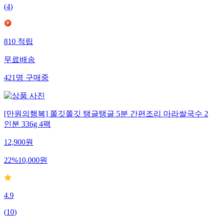
(
4
)
810
적립
무료배송
421
명
구매중
[만원의행복] 쫄깃쫄깃 탱글탱글 5분 간편조리 마라쌀국수 2
인분 336g 4팩
12,900
원
22
%
10,000
원
4.9
(
10
)