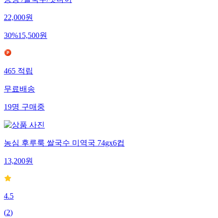
증정 /쌀국수/팟타이
22,000
원
30
%
15,500
원
465
적립
무료배송
19
명
구매중
농심 후루룩 쌀국수 미역국 74gx6컵
13,200
원
4.5
(
2
)