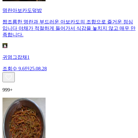
명란아보카도덮밥
짭조름한 명란과 부드러운 아보카도의 조합으로 즐거운 점심
입니다 야채가 적절하게 들어가서 식감을 놓치지 않고 매우 만
족합니다.
귀염그잡채1
조회수
9.6만
25.08.28
999+