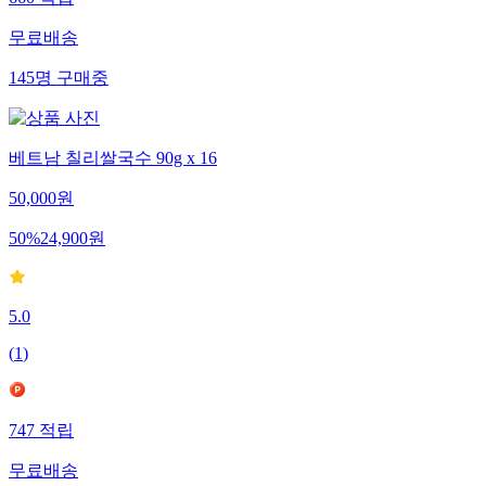
660
적립
무료배송
145
명
구매중
베트남 칠리쌀국수 90g x 16
50,000
원
50
%
24,900
원
5.0
(
1
)
747
적립
무료배송