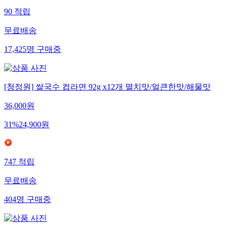
90
적립
무료배송
17,425
명
구매중
[청정원] 쌀국수 컵라면 92g x12개 멸치맛/얼큰한맛/해물맛
36,000
원
31
%
24,900
원
747
적립
무료배송
404
명
구매중