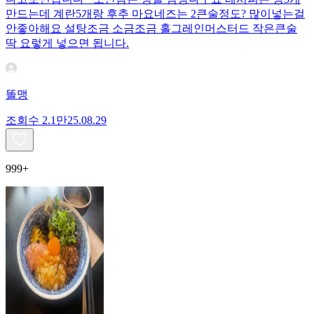
만드는데 계란5개랑 후추 마요네즈는 2큰술정도? 많이넣는걸
안좋아해요 설탕조금 소금조금 홀그레인머스터드 작은큰술
딱 요렇게 넣으면 됩니다.
똘맹
조회수
2.1만
25.08.29
999+