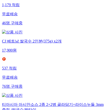
1,179
적립
무료배송
46
명
구매중
CJ 베트남 쌀국수 2인분(375g) x2개
17,900
원
537
적립
무료배송
76
명
구매중
티아시아 아시안소스 2종 2+2병 골라담기+라이스누들 3mm