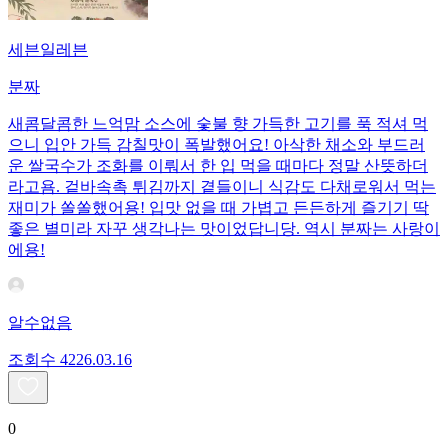
세븐일레븐
분짜
새콤달콤한 느억맘 소스에 숯불 향 가득한 고기를 푹 적셔 먹
으니 입안 가득 감칠맛이 폭발했어요! 아삭한 채소와 부드러
운 쌀국수가 조화를 이뤄서 한 입 먹을 때마다 정말 산뜻하더
라고욤. 겉바속촉 튀김까지 곁들이니 식감도 다채로워서 먹는
재미가 쏠쏠했어용! 입맛 없을 때 가볍고 든든하게 즐기기 딱
좋은 별미라 자꾸 생각나는 맛이었답니당. 역시 분짜는 사랑이
에용!
알수없음
조회수
42
26.03.16
0