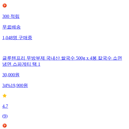
300
적립
무료배송
1,048
명
구매중
글루텐프리 무방부제 국내산 쌀국수 500g x 4봉 칼국수 소면
냉면 스파게티 택 1
30,000
원
34
%
19,900
원
4.7
(
9
)