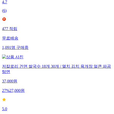
4.7
(
6
)
477
적립
무료배송
1,091
명
구매중
저칼로리 건면 쌀국수 18개 30개 / 멸치 김치 육개장 얼큰 파곰
탕면
37,000
원
27
%
27,000
원
5.0