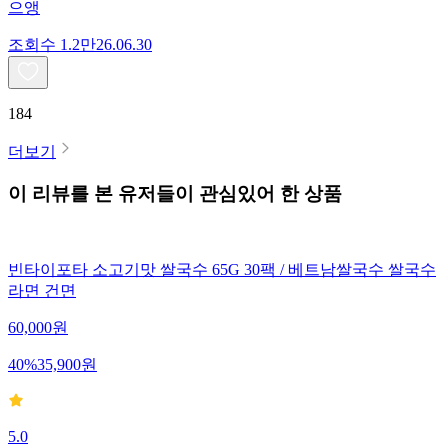
으앵
조회수
1.2만
26.06.30
184
더보기
이 리뷰를 본 유저들이 관심있어 한 상품
빈타이포타 소고기맛 쌀국수 65G 30팩 / 베트남쌀국수 쌀국수
라면 건면
60,000
원
40
%
35,900
원
5.0