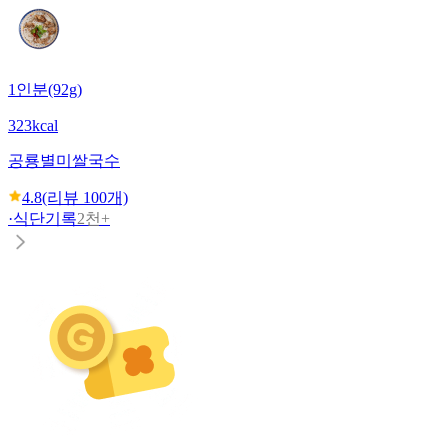
1인분(92g)
323kcal
공룡별미
쌀국수
4.8
(리뷰
100
개)
·
식단기록
2천+