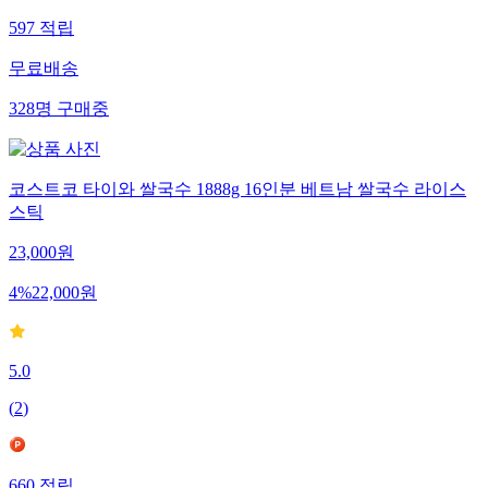
597
적립
무료배송
328
명
구매중
코스트코 타이와 쌀국수 1888g 16인분 베트남 쌀국수 라이스
스틱
23,000
원
4
%
22,000
원
5.0
(
2
)