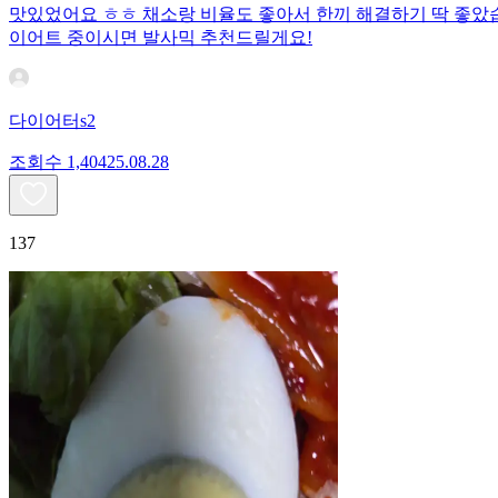
맛있었어요 ㅎㅎ 채소랑 비율도 좋아서 한끼 해결하기 딱 좋았
이어트 중이시면 발사믹 추천드릴게요!
다이어터s2
조회수
1,404
25.08.28
137