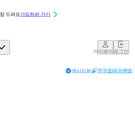
0장
드려요
가입하러 가기
마이페이지
로그인
캐시리뷰
친구초대 이벤트