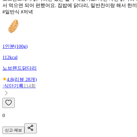
서 먹으면 되어 편했어요. 집밥에 닭다리, 밑반찬이랑 해서 한끼
#일반식 #저녁
1인분(100g)
112kcal
노브랜드
닭다리
4.8
(리뷰
28
개)
·
식단기록
114회
0
신고·제보