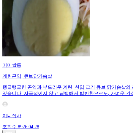
미미쌀롱
계란곤약, 큐브닭가슴살
탱글탱글한 곤약과 부드러운 계란, 한입 크기 큐브 닭가슴살의 
있습니다. 자극적이지 않고 담백해서 밥반찬으로도, 가벼운 간
지니집사
조회수
89
26.04.28