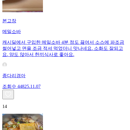
본고장
메밀소바
캐시딜에서 구입한 메일소바 4분 정도 끓여서 소스에 파조금
썰어넣고 면을 조금 적셔 먹었더니 맛나네요. 소화도 잘되고
요. 양도 않아서 한끼식사로 좋아요.
종다리경아
조회수
448
25.11.07
14