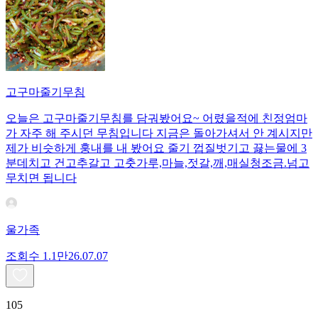
고구마줄기무침
오늘은 고구마줄기무침를 담궈봤어요~ 어렸을적에 친정엄마
가 자주 해 주시던 무침입니다 지금은 돌아가셔서 안 계시지만
제가 비슷하게 훙내를 내 봤어요 줄기 껍질벗기고 끓는물에 3
분데치고 건고추갈고 고춧가루,마늘,젓갈,깨,매실청조금.넘고
무치면 됩니다
울가족
조회수
1.1만
26.07.07
105