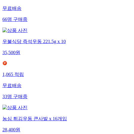
무료배송
66
명
구매중
우불식당 즉석우동 221.5g x 10
35,500
원
1,065
적립
무료배송
33
명
구매중
농심 튀김우동 큰사발 x 16개입
28,400
원