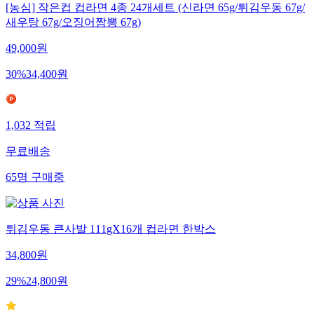
[농심] 작은컵 컵라면 4종 24개세트 (신라면 65g/튀김우동 67g/
새우탕 67g/오징어짬뽕 67g)
49,000
원
30
%
34,400
원
1,032
적립
무료배송
65
명
구매중
튀김우동 큰사발 111gX16개 컵라면 한박스
34,800
원
29
%
24,800
원