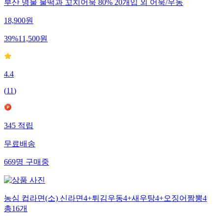
부산 명물 물떡과 꼬치어묵 80% 20개입 외 어묵/우동
18,900
원
39
%
11,500
원
4.4
(
11
)
345
적립
무료배송
669
명
구매중
농심 컵라면(소) 신라면4+튀김우동4+새우탕4+오징어짬뽕4
총16개