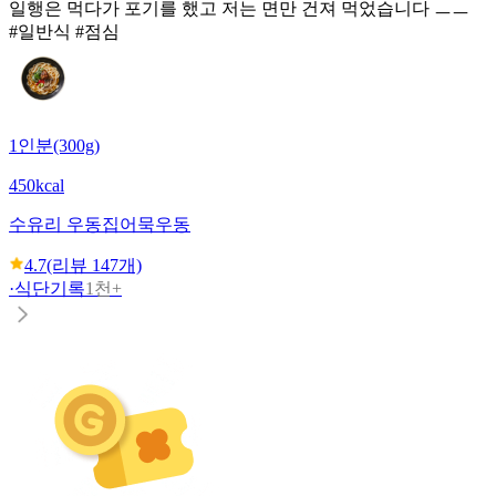
일행은 먹다가 포기를 했고 저는 면만 건져 먹었습니다 ㅡㅡ
#일반식 #점심
1인분(300g)
450kcal
수유리 우동집
어묵우동
4.7
(리뷰
147
개)
·
식단기록
1천+