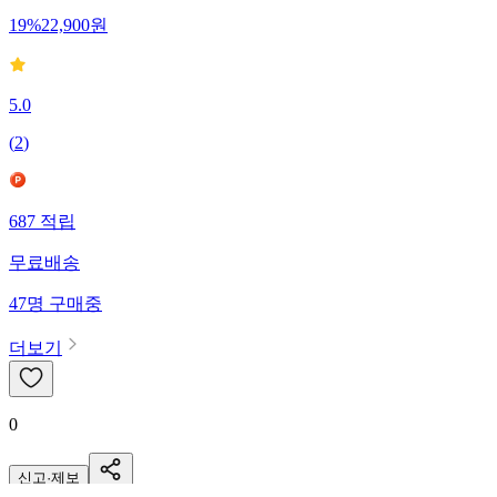
19
%
22,900
원
5.0
(
2
)
687
적립
무료배송
47
명
구매중
더보기
0
신고·제보