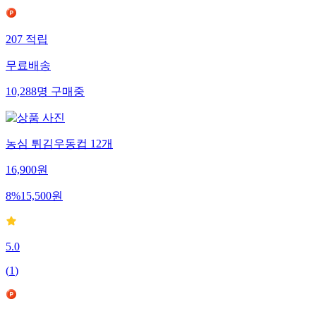
207
적립
무료배송
10,288
명
구매중
농심 튀김우동컵 12개
16,900
원
8
%
15,500
원
5.0
(
1
)