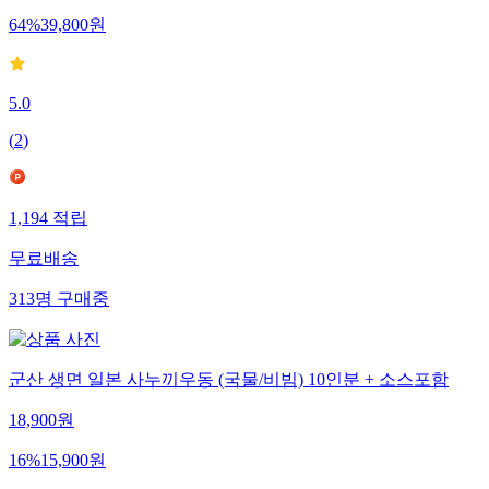
64
%
39,800
원
5.0
(
2
)
1,194
적립
무료배송
313
명
구매중
군산 생면 일본 사누끼우동 (국물/비빔) 10인분 + 소스포함
18,900
원
16
%
15,900
원