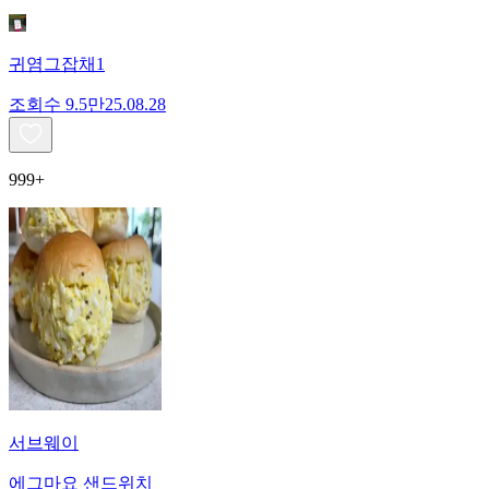
귀염그잡채1
조회수
9.5만
25.08.28
999+
서브웨이
에그마요 샌드위치