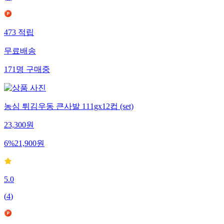
(
7
)
473
적립
무료배송
171
명
구매중
농심 튀김우동 큰사발 111gx12컵 (set)
23,300
원
6
%
21,900
원
5.0
(
4
)