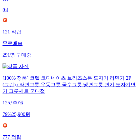
5.0
(
6
)
121
적립
무료배송
291
명
구매중
[100% 정품] 코렐 코디네이츠 브리즈스톤 도자기 라면기 2P
(그린) / 라면그릇 우동그릇 국수그릇 냉면그릇 면기 도자기면
기 그릇세트 국대접
125,900
원
79
%
25,900
원
777
적립