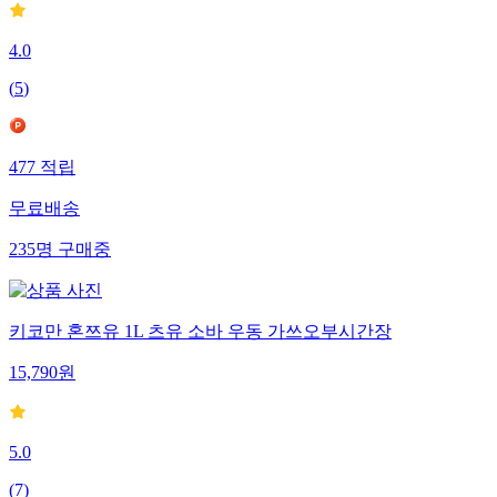
4.0
(
5
)
477
적립
무료배송
235
명
구매중
키코만 혼쯔유 1L 츠유 소바 우동 가쓰오부시간장
15,790
원
5.0