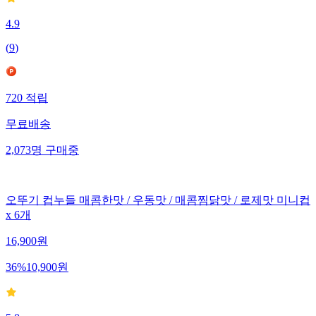
4.9
(
9
)
720
적립
무료배송
2,073
명
구매중
오뚜기 컵누들 매콤한맛 / 우동맛 / 매콤찜닭맛 / 로제맛 미니컵
x 6개
16,900
원
36
%
10,900
원