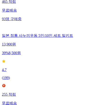
465
적립
무료배송
93
명
구매중
일본 정통 사누끼우동 5인/10인 세트 밀키트
13,900
원
39
%
8,500
원
4.7
(
199
)
255
적립