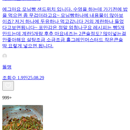
에그마요 모닝빵 샌드위치 입니다. 수영을 하는데 가기전에 밥
을 먹으면 좀 무겁더라고요~ 모닝빵하나에 내용물이 많아보
이죠? 저거 하나에 두유하나 먹고갑니다 거의 계란하나 들었
다고보면됩니다~ 포만감은 정말 엄청나구요 레시피는 빵5개
만드는데 계란5개랑 후추 마요네즈는 2큰술정도? 많이넣는걸
안좋아해요 설탕조금 소금조금 홀그레인머스터드 작은큰술
딱 요렇게 넣으면 됩니다.
똘맹
조회수
1.9만
25.08.29
999+