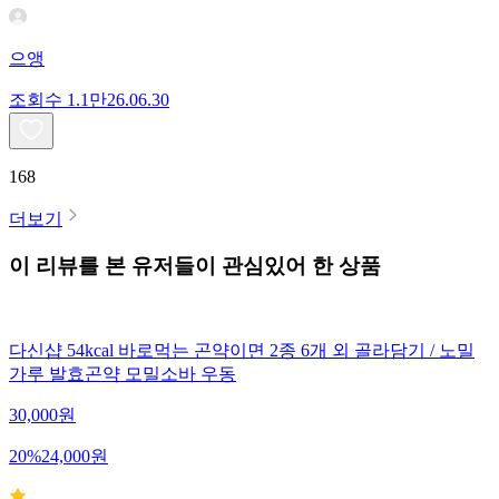
으앵
조회수
1.1만
26.06.30
168
더보기
이 리뷰를 본 유저들이 관심있어 한 상품
다신샵 54kcal 바로먹는 곤약이면 2종 6개 외 골라담기 / 노밀
가루 발효곤약 모밀소바 우동
30,000
원
20
%
24,000
원