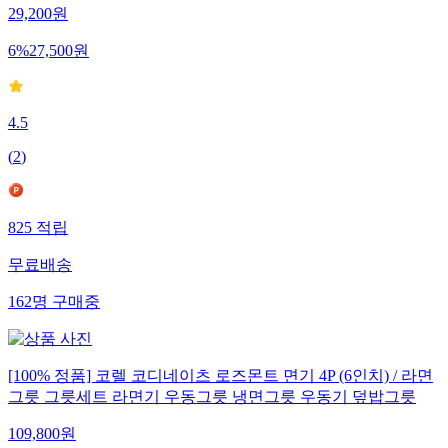
29,200
원
6
%
27,500
원
4.5
(
2
)
825
적립
무료배송
162
명
구매중
[100% 정품] 코렐 코디네이츠 로즈몬트 면기 4P (6인치) / 라면
그릇 그릇세트 라면기 우동그릇 냉면그릇 우동기 덮밥그릇
109,800
원