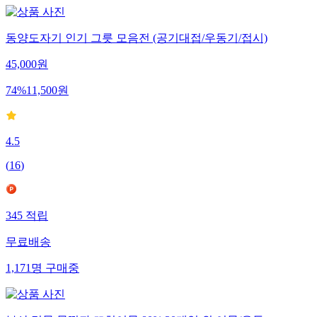
동양도자기 인기 그릇 모음전 (공기대접/우동기/접시)
45,000
원
74
%
11,500
원
4.5
(
16
)
345
적립
무료배송
1,171
명
구매중