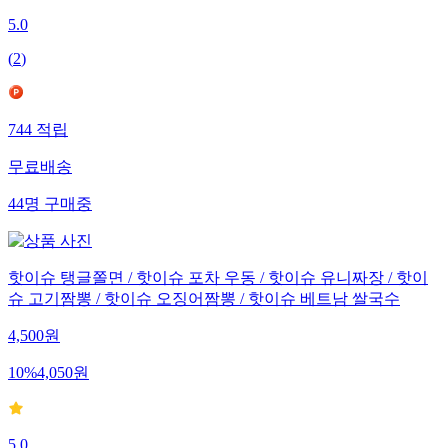
5.0
(
2
)
744
적립
무료배송
44
명
구매중
핫이슈 탱글쫄면 / 핫이슈 포차 우동 / 핫이슈 유니짜장 / 핫이
슈 고기짬뽕 / 핫이슈 오징어짬뽕 / 핫이슈 베트남 쌀국수
4,500
원
10
%
4,050
원