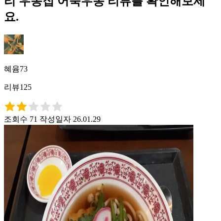
리 우동집 어묵우동 리뷰를 확인해보세
요.
혜윰73
리뷰125
조회수 71
작성일자 26.01.29