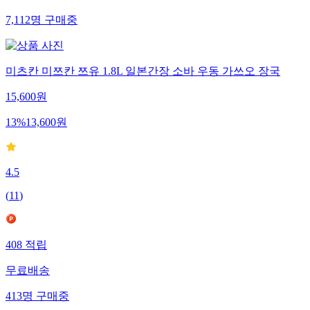
무료배송
7,112
명
구매중
미츠칸 미쯔칸 쯔유 1.8L 일본간장 소바 우동 가쓰오 장국
15,600
원
13
%
13,600
원
4.5
(
11
)
408
적립
무료배송
413
명
구매중