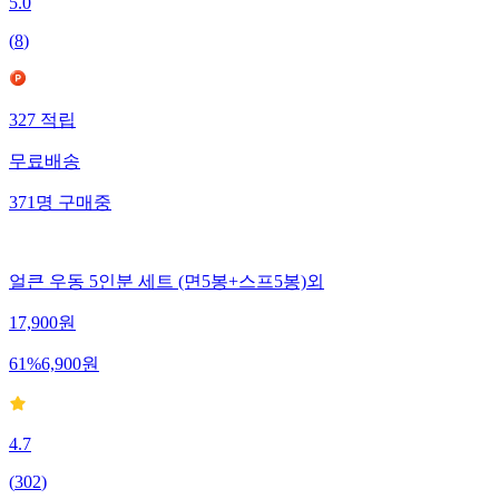
5.0
(
8
)
327
적립
무료배송
371
명
구매중
얼큰 우동 5인분 세트 (면5봉+스프5봉)외
17,900
원
61
%
6,900
원
4.7
(
302
)