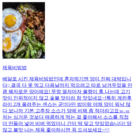
제육비빔밥
배달로 시킨 제육비빔밥인데 혼자먹기엔 양이 진짜 대박입니
다;; 결국 다 못 먹고 다음날까지 먹으려고 따로 남겨두었을 만
큼 혜자로운 양이에요! 뚜껑 열자마자 불향이 훅 나는데 고기
맛이 인위적이지 않고 숯불 맛이라 참 맛있네요~!특히 계란후
라이 2개 올려주는 센스는 굳!! ​다만 밥이랑 야채 양이 워낙 많
다 보니까 기본 고추장 소스가 양에 비해 좀 적더라고요ㅠ.ㅠ
저는 싱거운 것보다 매콤하게 먹는 걸 좋아해서 소스를 직접
더 만들어 넣어 비벼 먹었더니 간이 딱 맞고 맛있었습니다! 양
많고 불맛 나는 제육 좋아하시면 꼭 드셔보세요~^^