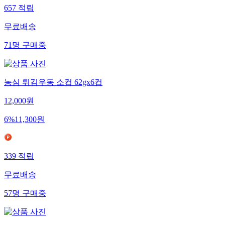
657
적립
무료배송
71
명
구매중
농심 튀김우동 소컵 62gx6컵
12,000
원
6
%
11,300
원
339
적립
무료배송
57
명
구매중