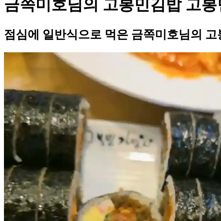
금쪽미호님의 고봉민김밥 고봉
점심에 일반식으로 먹은 금쪽미호님의 고