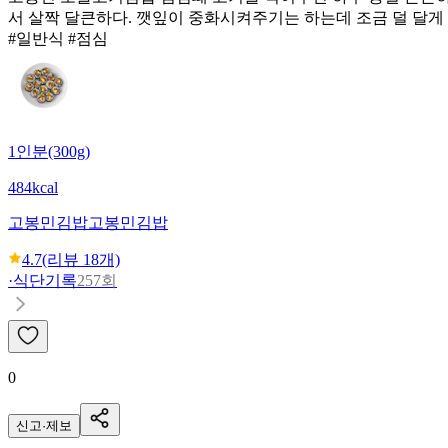
서 살짝 달큰하다. 깻잎이 중화시켜주기는 하는데 조금 덜 달게 
#일반식 #점심
1인분(300g)
484kcal
고봉민김밥
고봉민김밥
4.7
(리뷰
18
개)
·
식단기록
257회
0
신고·제보