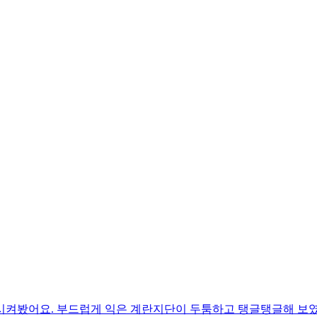
시켜봤어요. 부드럽게 익은 계란지단이 두툼하고 탱글탱글해 보