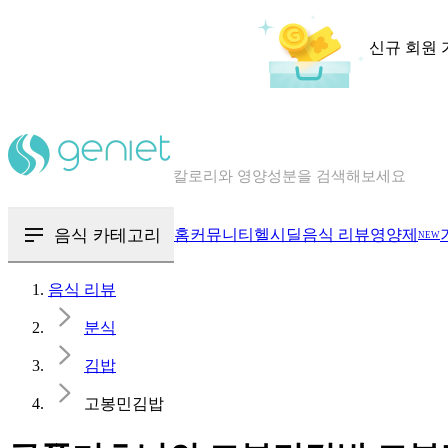
신규 회원 
칼로리와 영양성분을 검색해보세요
혈당 · 다이어트 음식 검색해보세요
음식 · 영양제 리뷰를 찾아보세요
음식 카테고리
홈
커뮤니티
헬시딜
음식 리뷰
영양제
NEW
음식 리뷰
분식
김밥
고봉민김밥