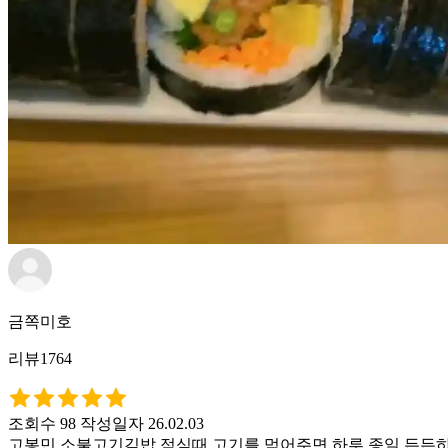
금쪽미호
리뷰1764
조회수 98
작성일자 26.02.03
고봉민 소불고기김밥 점심때 고기를 먹어주면 하루 종일 든든하