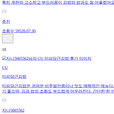
특히 계란의 고소하고 부드러움이 김밥의 밥과도 잘 어울렸어
쥬진
조회수
595
26.07.30
10
CU
미피당근김밥
미피당근김밥은 귀여운 비주얼만큼이나 맛도 매력적인 메뉴다. 
기 좋으며, 김과 밥의 조화도 부드럽게 어우러진다. 간단한 한 
지니5665562