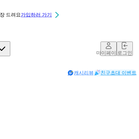
0장
드려요
가입하러 가기
마이페이지
로그인
캐시리뷰
친구초대 이벤트