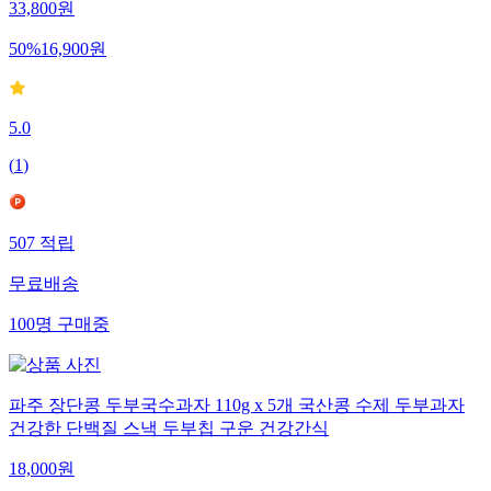
33,800
원
50
%
16,900
원
5.0
(
1
)
507
적립
무료배송
100
명
구매중
파주 장단콩 두부국수과자 110g x 5개 국산콩 수제 두부과자
건강한 단백질 스낵 두부칩 구운 건강간식
18,000
원