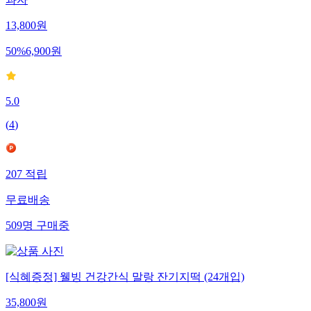
과자
13,800
원
50
%
6,900
원
5.0
(
4
)
207
적립
무료배송
509
명
구매중
[식혜증정] 웰빙 건강간식 말랑 잔기지떡 (24개입)
35,800
원