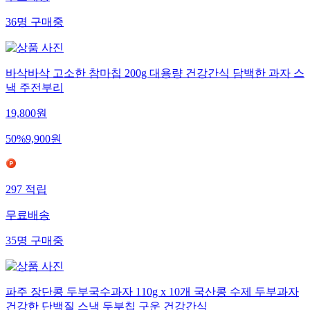
무료배송
36
명
구매중
바삭바삭 고소한 참마칩 200g 대용량 건강간식 담백한 과자 스
낵 주전부리
19,800
원
50
%
9,900
원
297
적립
무료배송
35
명
구매중
파주 장단콩 두부국수과자 110g x 10개 국산콩 수제 두부과자