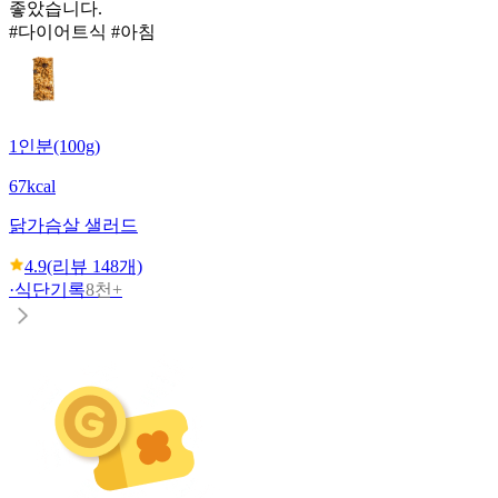
좋았습니다.
#다이어트식 #아침
1인분(100g)
67kcal
닭가슴살 샐러드
4.9
(리뷰
148
개)
·
식단기록
8천+