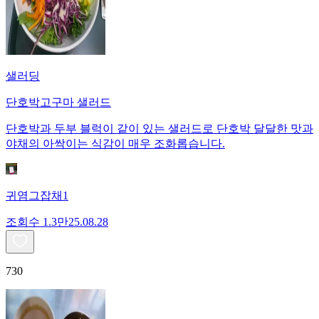
샐러딩
단호박고구마 샐러드
단호박과 두부 블럭이 같이 있는 샐러드로 단호박 달달한 맛과
야채의 아싹이는 식감이 매우 조화롭습니다.
귀염그잡채1
조회수
1.3만
25.08.28
730