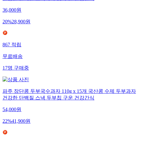
건강한 단백질 스낵 두부칩 구운 건강간식
36,000
원
20
%
28,900
원
867
적립
무료배송
17
명
구매중
파주 장단콩 두부국수과자 110g x 15개 국산콩 수제 두부과자
건강한 단백질 스낵 두부칩 구운 건강간식
54,000
원
22
%
41,900
원