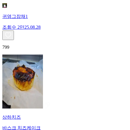
귀염그잡채1
조회수
2만
25.08.28
799
상하치즈
바스크 치즈케이크