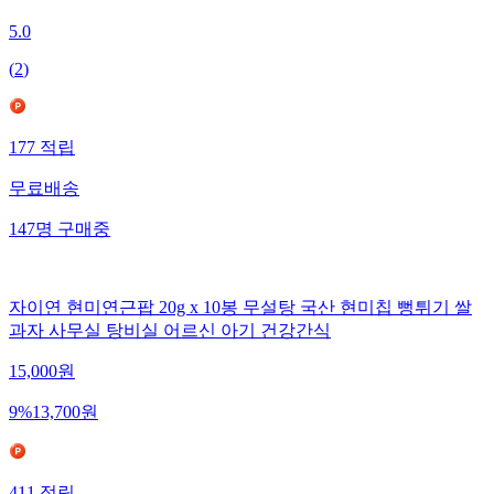
5.0
(
2
)
177
적립
무료배송
147
명
구매중
자이연 현미연근팝 20g x 10봉 무설탕 국산 현미칩 뻥튀기 쌀
과자 사무실 탕비실 어르신 아기 건강간식
15,000
원
9
%
13,700
원