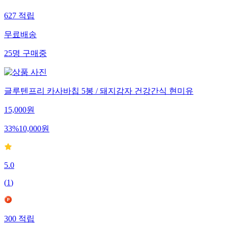
627
적립
무료배송
25
명
구매중
글루텐프리 카사바칩 5봉 / 돼지감자 건강간식 현미유
15,000
원
33
%
10,000
원
5.0
(
1
)
300
적립