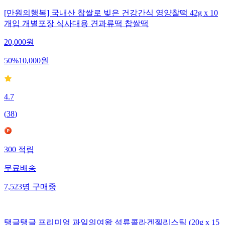
[만원의행복] 국내산 찹쌀로 빚은 건강간식 영양찰떡 42g x 10
개입 개별포장 식사대용 견과류떡 찹쌀떡
20,000
원
50
%
10,000
원
4.7
(
38
)
300
적립
무료배송
7,523
명
구매중
탱글탱글 프리미엄 과일의여왕 석류콜라겐젤리스틱 (20g x 15