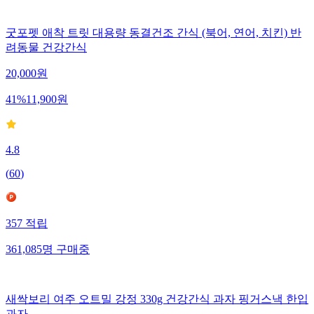
굿포펫 애착 트릿 대용량 동결건조 간식 (북어, 연어, 치킨) 반
려동물 건강간식
20,000
원
41
%
11,900
원
4.8
(
60
)
357
적립
361,085
명
구매중
새싹보리 여주 오트밀 강정 330g 건강간식 과자 핑거스낵 한입