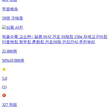
411
적립
무료배송
59
명
구매중
먹을수록 고소한~ 달콤 바삭 건조 야채칩 150g 자색고구마칩
단호박칩 청무칩 혼합칩 건조야채 건강간식 주전부리
21,800
원
50
%
10,900
원
5.0
(
1
)
327
적립