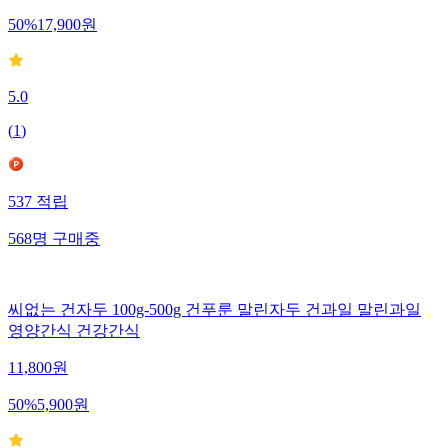
50
%
17,900
원
5.0
(
1
)
537
적립
568
명
구매중
씨없는 건자두 100g-500g 건푸룬 말린자두 건과일 말린과일
영양간식 건강간식
11,800
원
50
%
5,900
원