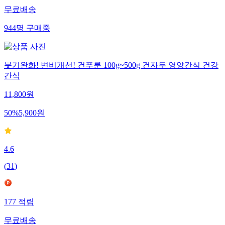
무료배송
944
명
구매중
붓기완화! 변비개선! 건푸룬 100g~500g 건자두 영양간식 건강
간식
11,800
원
50
%
5,900
원
4.6
(
31
)
177
적립
무료배송