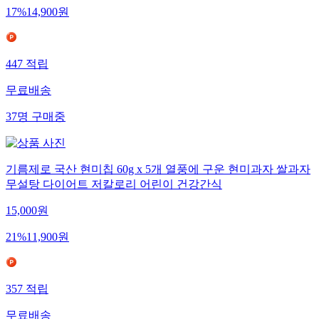
17
%
14,900
원
447
적립
무료배송
37
명
구매중
기름제로 국산 현미칩 60g x 5개 열풍에 구운 현미과자 쌀과자
무설탕 다이어트 저칼로리 어린이 건강간식
15,000
원
21
%
11,900
원
357
적립