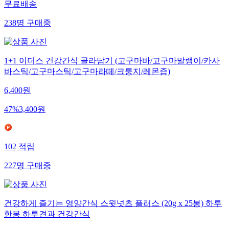
무료배송
238
명
구매중
1+1 이더스 건강간식 골라담기 (고구마바/고구마말랭이/카사
바스틱/고구마스틱/고구마라떼/크룽지/레몬즙)
6,400
원
47
%
3,400
원
102
적립
227
명
구매중
건강하게 즐기는 영양간식 스윗넛츠 플러스 (20g x 25봉) 하루
한봉 하루견과 건강간식