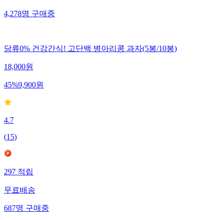
4,278
명
구매중
당류0% 건강간식! 고단백 병아리콩 과자(5봉/10봉)
18,000
원
45
%
9,900
원
4.7
(
15
)
297
적립
무료배송
687
명
구매중