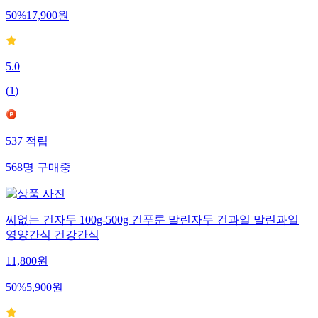
50
%
17,900
원
5.0
(
1
)
537
적립
568
명
구매중
씨없는 건자두 100g-500g 건푸룬 말린자두 건과일 말린과일
영양간식 건강간식
11,800
원
50
%
5,900
원