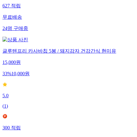
627
적립
무료배송
24
명
구매중
글루텐프리 카사바칩 5봉 / 돼지감자 건강간식 현미유
15,000
원
33
%
10,000
원
5.0
(
1
)
300
적립