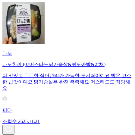
다노
다노한끼 (07머스타드닭가슴살&퀴노아밥&야채)
더 맛있고 든든한 식단관리가 가능한 도시락이예요 밥은 고소
한 밥맛이예요 닭가슴살은 완전 촉촉해요 머스타드도 적당해
요
피타
조회수
26
25.11.21