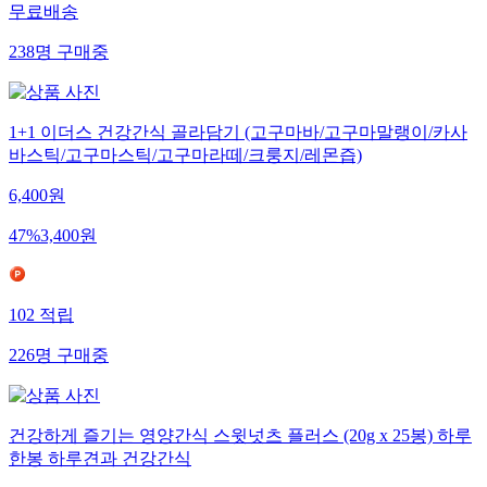
무료배송
238
명
구매중
1+1 이더스 건강간식 골라담기 (고구마바/고구마말랭이/카사
바스틱/고구마스틱/고구마라떼/크룽지/레몬즙)
6,400
원
47
%
3,400
원
102
적립
226
명
구매중
건강하게 즐기는 영양간식 스윗넛츠 플러스 (20g x 25봉) 하루
한봉 하루견과 건강간식