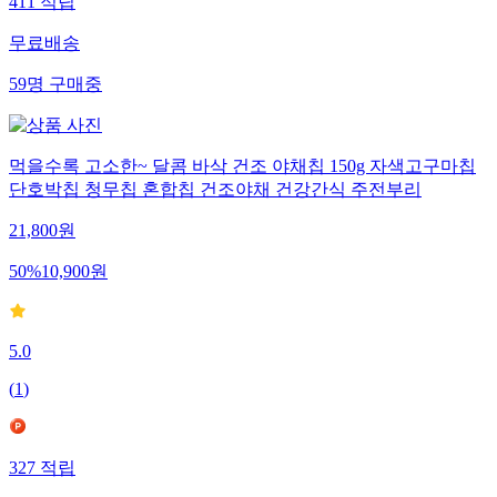
411
적립
무료배송
59
명
구매중
먹을수록 고소한~ 달콤 바삭 건조 야채칩 150g 자색고구마칩
단호박칩 청무칩 혼합칩 건조야채 건강간식 주전부리
21,800
원
50
%
10,900
원
5.0
(
1
)
327
적립