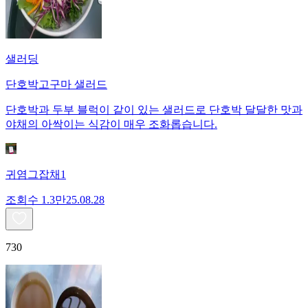
샐러딩
단호박고구마 샐러드
단호박과 두부 블럭이 같이 있는 샐러드로 단호박 달달한 맛과
야채의 아싹이는 식감이 매우 조화롭습니다.
귀염그잡채1
조회수
1.3만
25.08.28
730