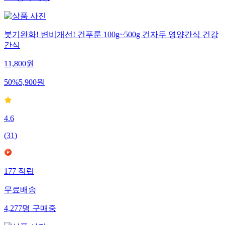
붓기완화! 변비개선! 건푸룬 100g~500g 건자두 영양간식 건강
간식
11,800
원
50
%
5,900
원
4.6
(
31
)
177
적립
무료배송
4,277
명
구매중