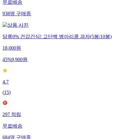
무료배송
938
명
구매중
당류0% 건강간식! 고단백 병아리콩 과자(5봉/10봉)
18,000
원
45
%
9,900
원
4.7
(
15
)
297
적립
무료배송
684
명
구매중