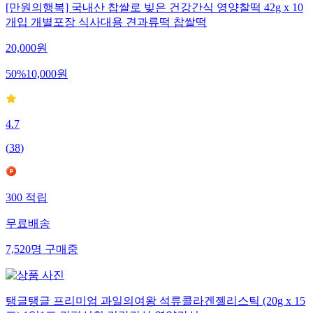
[만원의행복] 국내산 찹쌀로 빚은 건강간식 영양찰떡 42g x 10
개입 개별포장 식사대용 견과류떡 찹쌀떡
20,000
원
50
%
10,000
원
4.7
(
38
)
300
적립
무료배송
7,520
명
구매중
탱글탱글 프리미엄 과일의여왕 석류콜라겐젤리스틱 (20g x 15