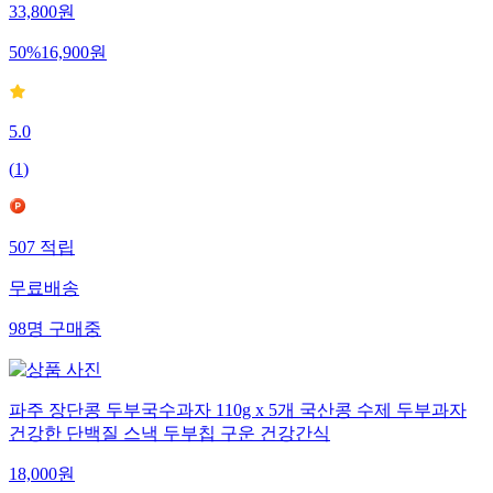
33,800
원
50
%
16,900
원
5.0
(
1
)
507
적립
무료배송
98
명
구매중
파주 장단콩 두부국수과자 110g x 5개 국산콩 수제 두부과자
건강한 단백질 스낵 두부칩 구운 건강간식
18,000
원