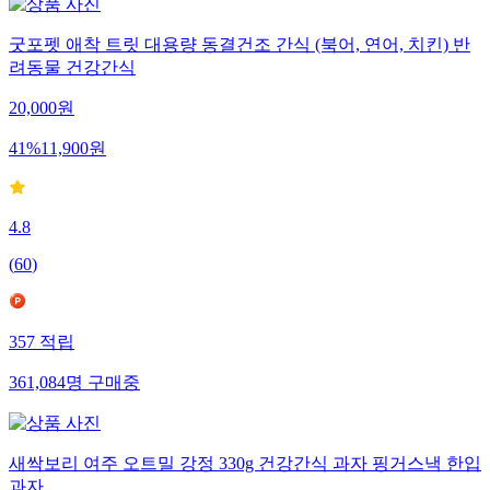
굿포펫 애착 트릿 대용량 동결건조 간식 (북어, 연어, 치킨) 반
려동물 건강간식
20,000
원
41
%
11,900
원
4.8
(
60
)
357
적립
361,084
명
구매중
새싹보리 여주 오트밀 강정 330g 건강간식 과자 핑거스낵 한입
과자