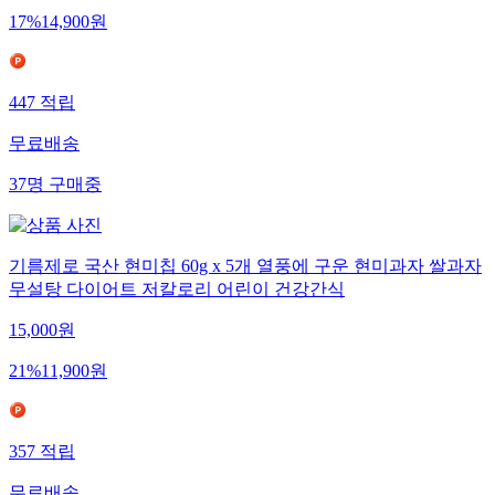
17
%
14,900
원
447
적립
무료배송
37
명
구매중
기름제로 국산 현미칩 60g x 5개 열풍에 구운 현미과자 쌀과자
무설탕 다이어트 저칼로리 어린이 건강간식
15,000
원
21
%
11,900
원
357
적립
무료배송