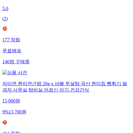
5.0
(
2
)
177
적립
무료배송
146
명
구매중
자이연 현미연근팝 20g x 10봉 무설탕 국산 현미칩 뻥튀기 쌀
과자 사무실 탕비실 어르신 아기 건강간식
15,000
원
9
%
13,700
원