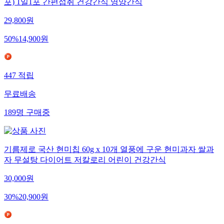
포) 1일1포 간편섭취 건강간식 영양간식
29,800
원
50
%
14,900
원
447
적립
무료배송
189
명
구매중
기름제로 국산 현미칩 60g x 10개 열풍에 구운 현미과자 쌀과
자 무설탕 다이어트 저칼로리 어린이 건강간식
30,000
원
30
%
20,900
원