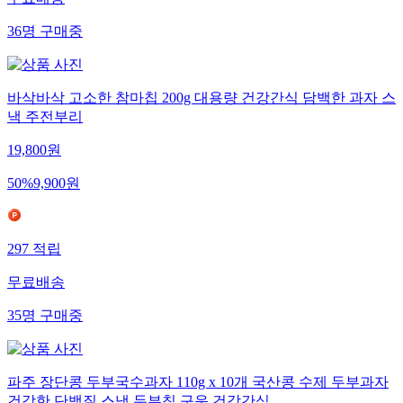
36
명
구매중
바삭바삭 고소한 참마칩 200g 대용량 건강간식 담백한 과자 스
낵 주전부리
19,800
원
50
%
9,900
원
297
적립
무료배송
35
명
구매중
파주 장단콩 두부국수과자 110g x 10개 국산콩 수제 두부과자
건강한 단백질 스낵 두부칩 구운 건강간식