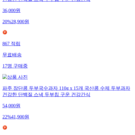
36,000
원
20
%
28,900
원
867
적립
무료배송
17
명
구매중
파주 장단콩 두부국수과자 110g x 15개 국산콩 수제 두부과자
건강한 단백질 스낵 두부칩 구운 건강간식
54,000
원
22
%
41,900
원