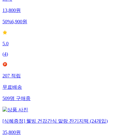
13,800
원
50
%
6,900
원
5.0
(
4
)
207
적립
무료배송
509
명
구매중
[식혜증정] 웰빙 건강간식 말랑 잔기지떡 (24개입)
35,800
원