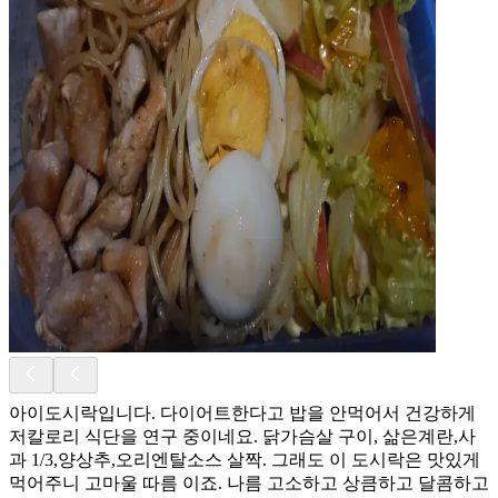
아이도시락입니다. 다이어트한다고 밥을 안먹어서 건강하게
저칼로리 식단을 연구 중이네요. 닭가슴살 구이, 삶은계란,사
과 1/3,양상추,오리엔탈소스 살짝. 그래도 이 도시락은 맛있게
먹어주니 고마울 따름 이죠. 나름 고소하고 상큼하고 달콤하고