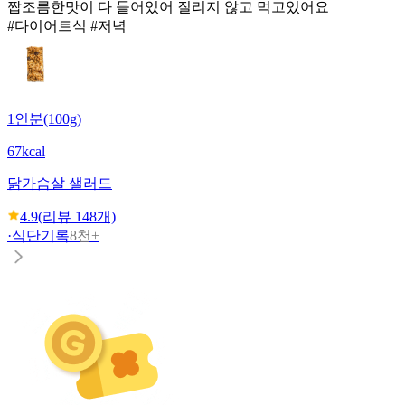
짭조름한맛이 다 들어있어 질리지 않고 먹고있어요
#다이어트식 #저녁
1인분(100g)
67kcal
닭가슴살 샐러드
4.9
(리뷰
148
개)
·
식단기록
8천+