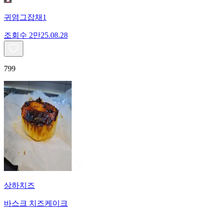
귀염그잡채1
조회수
2만
25.08.28
799
상하치즈
바스크 치즈케이크