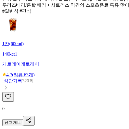
루라즈베리/혼합 베리 + 시트러스 약간의 스포츠음료 특유 맛
#일반식 #간식
1잔(600ml)
140kcal
게토레이
게토레이
4.7
(리뷰
63
개)
·
식단기록
320회
0
신고·제보