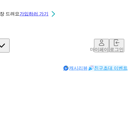
0장
드려요
가입하러 가기
마이페이지
로그인
캐시리뷰
친구초대 이벤트