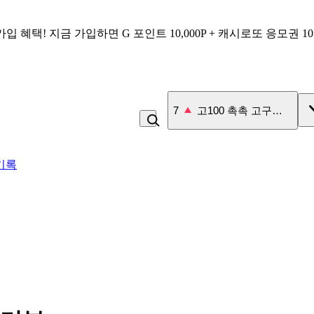
가입 혜택!
지금 가입하면
G 포인트 10,000P + 캐시로또 응모권 1
7
고100 촉촉 고구마 스틱
기록