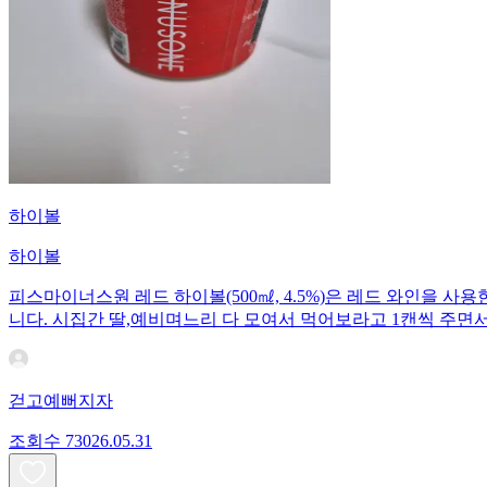
하이볼
하이볼
피스마이너스원 레드 하이볼(500㎖, 4.5%)은 레드 와인을 사
니다. 시집간 딸,예비며느리 다 모여서 먹어보라고 1캔씩 주면
걷고예뻐지자
조회수
730
26.05.31