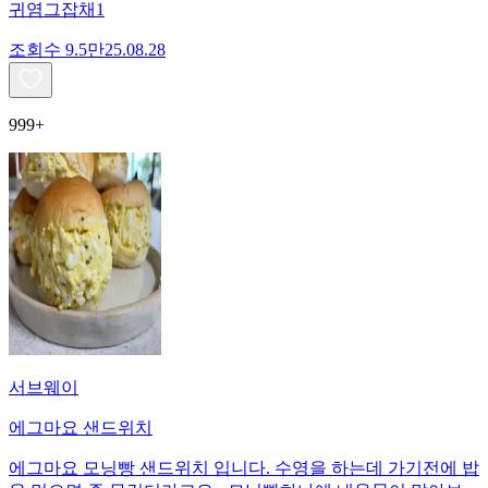
귀염그잡채1
조회수
9.5만
25.08.28
999+
서브웨이
에그마요 샌드위치
에그마요 모닝빵 샌드위치 입니다. 수영을 하는데 가기전에 밥