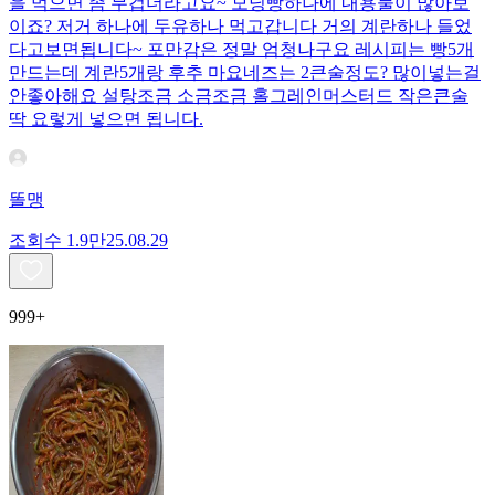
을 먹으면 좀 무겁더라고요~ 모닝빵하나에 내용물이 많아보
이죠? 저거 하나에 두유하나 먹고갑니다 거의 계란하나 들었
다고보면됩니다~ 포만감은 정말 엄청나구요 레시피는 빵5개
만드는데 계란5개랑 후추 마요네즈는 2큰술정도? 많이넣는걸
안좋아해요 설탕조금 소금조금 홀그레인머스터드 작은큰술
딱 요렇게 넣으면 됩니다.
똘맹
조회수
1.9만
25.08.29
999+