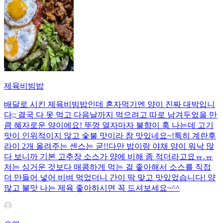
제육비빔밥
배달로 시킨 제육비빔밥인데 혼자먹기엔 양이 진짜 대박입니
다;; 결국 다 못 먹고 다음날까지 먹으려고 따로 남겨두었을 만
큼 혜자로운 양이에요! 뚜껑 열자마자 불향이 훅 나는데 고기
맛이 인위적이지 않고 숯불 맛이라 참 맛있네요~!특히 계란후
라이 2개 올려주는 센스는 굳!! ​다만 밥이랑 야채 양이 워낙 많
다 보니까 기본 고추장 소스가 양에 비해 좀 적더라고요ㅠ.ㅠ
저는 싱거운 것보다 매콤하게 먹는 걸 좋아해서 소스를 직접
더 만들어 넣어 비벼 먹었더니 간이 딱 맞고 맛있었습니다! 양
많고 불맛 나는 제육 좋아하시면 꼭 드셔보세요~^^