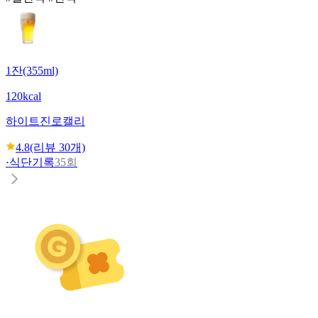
1잔(355ml)
120kcal
하이트진로
캘리
4.8
(리뷰
30
개)
·
식단기록
35회