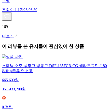
으앵
조회수
1.1만
26.06.30
169
더보기
이 리뷰를 본 유저들이 관심있어 한 상품
스테닉 소주 냉장고 냉동고 DSF-185FCR-CG 셀라돈그린 (180
리터)/주류 업소용
665,600
원
35
%
433,200
원
0
적립