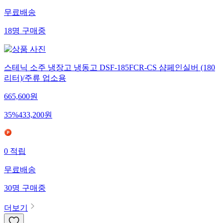
무료배송
18
명
구매중
스테닉 소주 냉장고 냉동고 DSF-185FCR-CS 샴페인실버 (180
리터)/주류 업소용
665,600
원
35
%
433,200
원
0
적립
무료배송
30
명
구매중
더보기