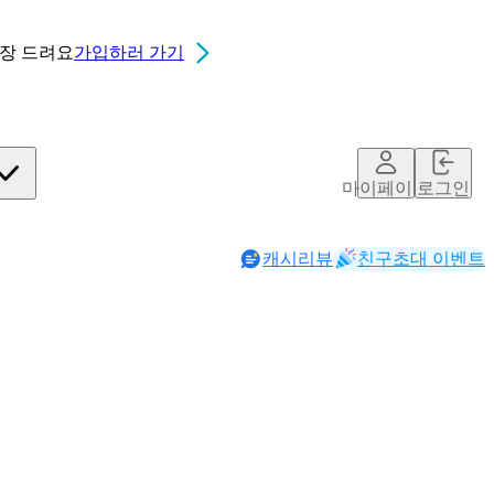
0장
드려요
가입하러 가기
마이페이지
로그인
캐시리뷰
친구초대 이벤트