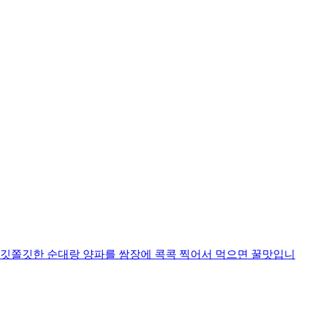
쫄깃쫄깃한 순대랑 양파를 쌈장에 콕콕 찍어서 먹으면 꿀맛입니