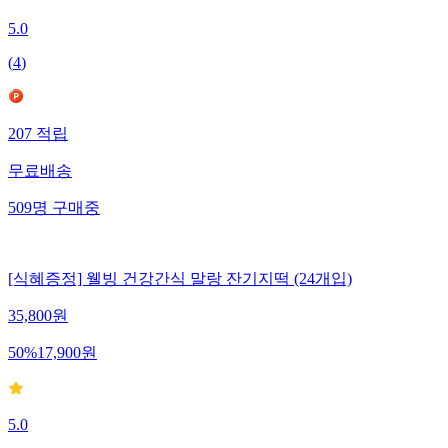
5.0
(
4
)
207
적립
무료배송
509
명
구매중
[식혜증정] 웰빙 건강간식 말랑 잔기지떡 (24개입)
35,800
원
50
%
17,900
원
5.0