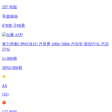
297
적립
무료배송
678
명
구매중
붓기완화! 변비개선! 건푸룬 100g~500g 건자두 영양간식 건강
간식
11,800
원
50
%
5,900
원
4.6
(
31
)