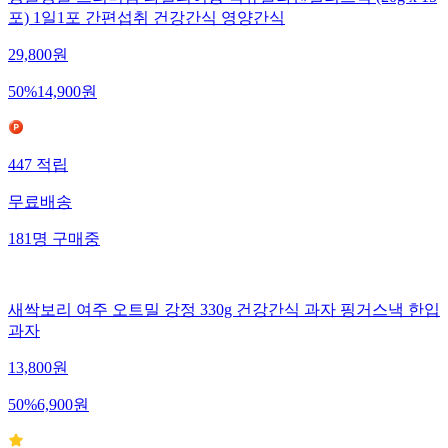
포) 1일1포 간편섭취 건강간식 영양간식
29,800
원
50
%
14,900
원
447
적립
무료배송
181
명
구매중
새싹보리 여주 오트밀 강정 330g 건강간식 과자 핑거스낵 한입
과자
13,800
원
50
%
6,900
원