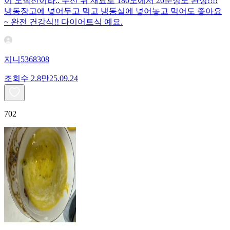
이 도착전이라.. 우선 위 재료로 180도에서 20분정도 완성!!!!
냉동장고에 넣어두고 먹고 냉동실에 넣어놓고 먹어도 좋아요
~ 완전 건강식!! 다이어트식 예요.
지니5368308
조회수
2.8만
25.09.24
702