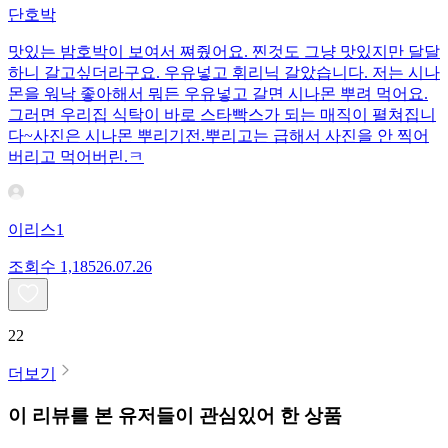
단호박
맛있는 밤호박이 보여서 쪄줬어요. 찐것도 그냥 맛있지만 달달
하니 갈고싶더라구요. 우유넣고 휘리닉 갈았습니다. 저는 시나
몬을 워낙 좋아해서 뭐든 우유넣고 갈면 시나몬 뿌려 먹어요.
그러면 우리집 식탁이 바로 스타빡스가 되는 매직이 펼쳐집니
다~사진은 시나몬 뿌리기전.뿌리고는 급해서 사진을 안 찍어
버리고 먹어버린.ㅋ
이리스1
조회수
1,185
26.07.26
22
더보기
이 리뷰를 본 유저들이 관심있어 한 상품