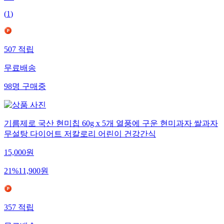
(
1
)
507
적립
무료배송
98
명
구매중
기름제로 국산 현미칩 60g x 5개 열풍에 구운 현미과자 쌀과자
무설탕 다이어트 저칼로리 어린이 건강간식
15,000
원
21
%
11,900
원
357
적립