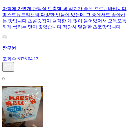
아침에 가볍게 단백질 보충할 겸 먹기가 좋은 프로틴바입니디
퀘스트뉴트리션의 다양한 맛들이 있는데 그 중에서도 좋아하
는 맛입니다 초콜릿칩이 큼직한 게 많이 들어있어서 오독오독
하게 씹히는 맛이 좋았습니디 적당히 달달한 초코맛입니다.
짱구뉜
조회수
63
26.04.12
0