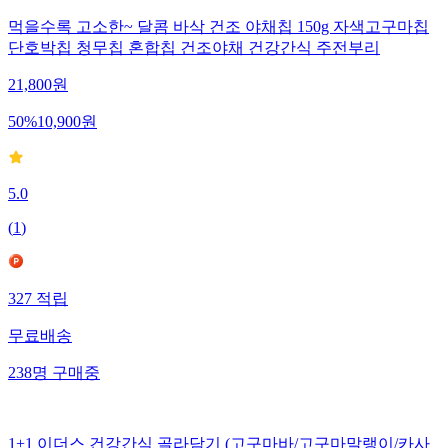
먹을수록 고소한~ 달콤 바삭 건조 야채칩 150g 자색고구마칩
단호박칩 청무칩 혼합칩 건조야채 건강간식 주전부리
21,800
원
50
%
10,900
원
5.0
(
1
)
327
적립
무료배송
238
명
구매중