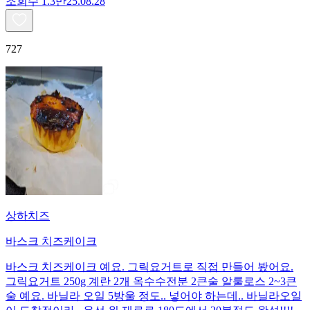
조회수
1.3만
25.08.28
727
상하치즈
바스크 치즈케이크
바스크 치즈케이크 예요. 그릭요거트로 직접 만들어 봤어요.
그릭요거트 250g 계란 2개 옥수수전분 2큰술 알룰로스 2~3큰
술 예요. 바닐라 오일 5방울 정도.. 넣어야 하는데.. 바닐라오일