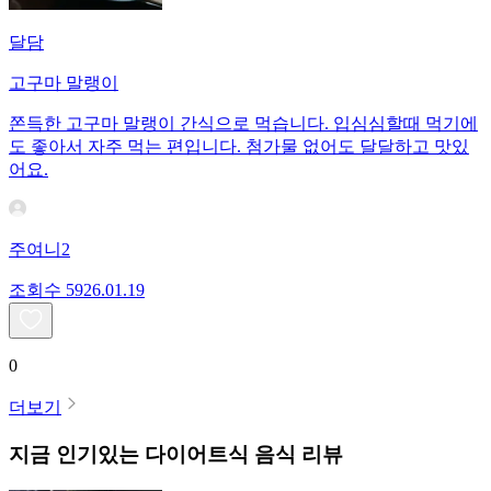
달담
고구마 말랭이
쫀득한 고구마 말랭이 간식으로 먹습니다. 입심심할때 먹기에
도 좋아서 자주 먹는 편입니다. 첨가물 없어도 달달하고 맛있
어요.
주여니2
조회수
59
26.01.19
0
더보기
지금 인기있는
다이어트식
음식 리뷰