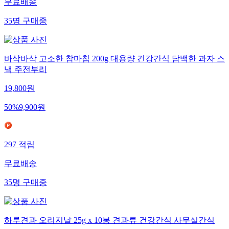
무료배송
35
명
구매중
바삭바삭 고소한 참마칩 200g 대용량 건강간식 담백한 과자 스
낵 주전부리
19,800
원
50
%
9,900
원
297
적립
무료배송
35
명
구매중
하루견과 오리지날 25g x 10봉 견과류 건강간식 사무실간식