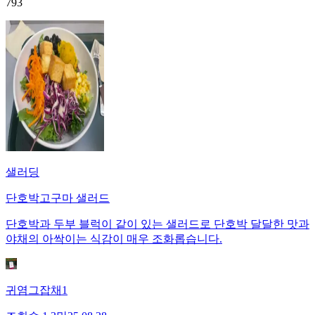
793
샐러딩
단호박고구마 샐러드
단호박과 두부 블럭이 같이 있는 샐러드로 단호박 달달한 맛과
야채의 아싹이는 식감이 매우 조화롭습니다.
귀염그잡채1