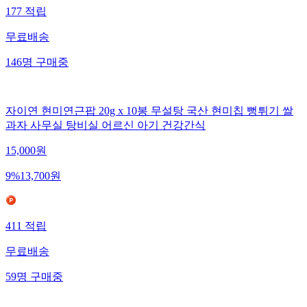
177
적립
무료배송
146
명
구매중
자이연 현미연근팝 20g x 10봉 무설탕 국산 현미칩 뻥튀기 쌀
과자 사무실 탕비실 어르신 아기 건강간식
15,000
원
9
%
13,700
원
411
적립
무료배송
59
명
구매중