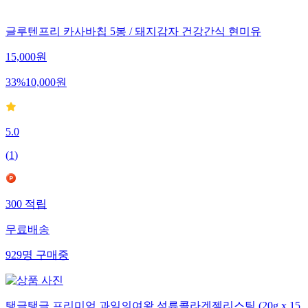
글루텐프리 카사바칩 5봉 / 돼지감자 건강간식 현미유
15,000
원
33
%
10,000
원
5.0
(
1
)
300
적립
무료배송
929
명
구매중
탱글탱글 프리미엄 과일의여왕 석류콜라겐젤리스틱 (20g x 15