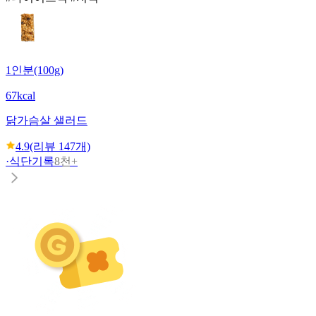
1인분(100g)
67kcal
닭가슴살 샐러드
4.9
(리뷰
147
개)
·
식단기록
8천+