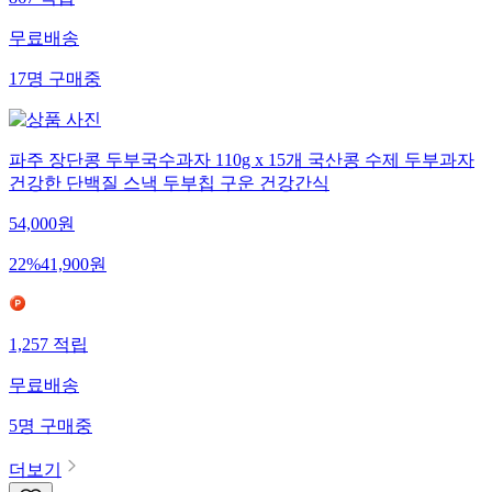
867
적립
무료배송
17
명
구매중
파주 장단콩 두부국수과자 110g x 15개 국산콩 수제 두부과자
건강한 단백질 스낵 두부칩 구운 건강간식
54,000
원
22
%
41,900
원
1,257
적립
무료배송
5
명
구매중
더보기