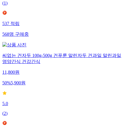
(
1
)
537
적립
568
명
구매중
씨없는 건자두 100g-500g 건푸룬 말린자두 건과일 말린과일
영양간식 건강간식
11,800
원
50
%
5,900
원
5.0
(
2
)