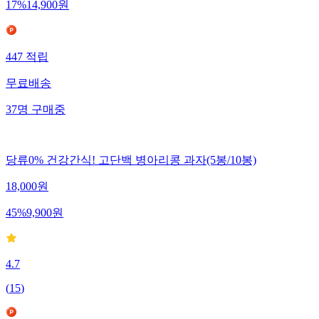
17
%
14,900
원
447
적립
무료배송
37
명
구매중
당류0% 건강간식! 고단백 병아리콩 과자(5봉/10봉)
18,000
원
45
%
9,900
원
4.7
(
15
)