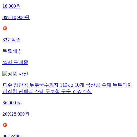
18,000
원
39
%
10,900
원
327
적립
무료배송
45
명
구매중
파주 장단콩 두부국수과자 110g x 10개 국산콩 수제 두부과자
건강한 단백질 스낵 두부칩 구운 건강간식
36,000
원
20
%
28,900
원