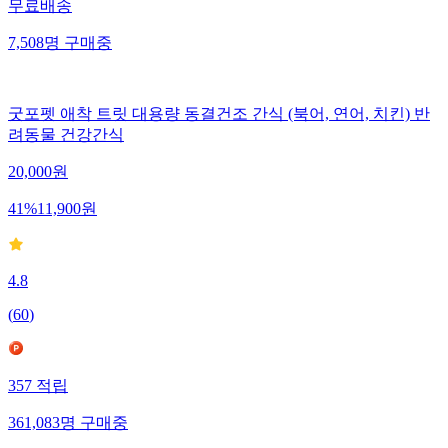
무료배송
7,508
명
구매중
굿포펫 애착 트릿 대용량 동결건조 간식 (북어, 연어, 치킨) 반
려동물 건강간식
20,000
원
41
%
11,900
원
4.8
(
60
)
357
적립
361,083
명
구매중