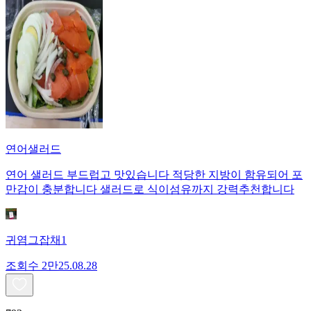
연어샐러드
연어 샐러드 부드럽고 맛있습니다 적당한 지방이 함유되어 포
만감이 충분합니다 샐러드로 식이섬유까지 강력추천합니다
귀염그잡채1
조회수
2만
25.08.28