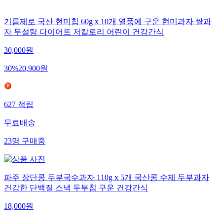
기름제로 국산 현미칩 60g x 10개 열풍에 구운 현미과자 쌀과
자 무설탕 다이어트 저칼로리 어린이 건강간식
30,000
원
30
%
20,900
원
627
적립
무료배송
23
명
구매중
파주 장단콩 두부국수과자 110g x 5개 국산콩 수제 두부과자
건강한 단백질 스낵 두부칩 구운 건강간식
18,000
원