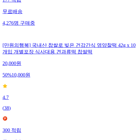
177
적립
무료배송
4,276
명
구매중
[만원의행복] 국내산 찹쌀로 빚은 건강간식 영양찰떡 42g x 10
개입 개별포장 식사대용 견과류떡 찹쌀떡
20,000
원
50
%
10,000
원
4.7
(
38
)
300
적립