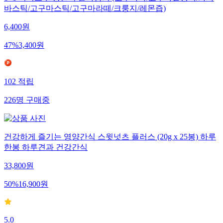
1+1 이더스 건강간식 골라담기 (고구마바/고구마말랭이/카사
바스틱/고구마스틱/고구마라떼/크룽지/레몬즙)
6,400
원
47
%
3,400
원
102
적립
226
명
구매중
건강하게 즐기는 영양간식 스윗넛츠 플러스 (20g x 25봉) 하루
한봉 하루견과 건강간식
33,800
원
50
%
16,900
원
5.0