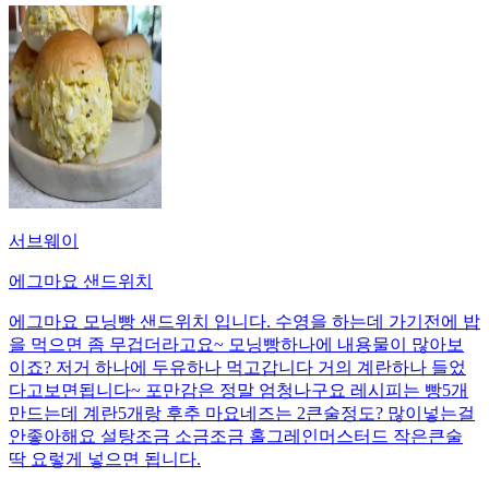
서브웨이
에그마요 샌드위치
에그마요 모닝빵 샌드위치 입니다. 수영을 하는데 가기전에 밥
을 먹으면 좀 무겁더라고요~ 모닝빵하나에 내용물이 많아보
이죠? 저거 하나에 두유하나 먹고갑니다 거의 계란하나 들었
다고보면됩니다~ 포만감은 정말 엄청나구요 레시피는 빵5개
만드는데 계란5개랑 후추 마요네즈는 2큰술정도? 많이넣는걸
안좋아해요 설탕조금 소금조금 홀그레인머스터드 작은큰술
딱 요렇게 넣으면 됩니다.