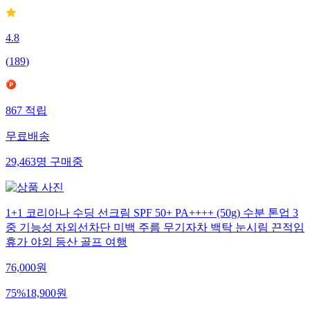
4.8
(
189
)
867
적립
무료배송
29,463
명
구매중
1+1 코리아나 수딩 선크림 SPF 50+ PA++++ (50g) 수분 톤업 3
중 기능성 자외선차단 미백 주름 무기자차 백탁 눈시림 끈적임
휴가 야외 등산 골프 여행
76,000
원
75
%
18,900
원