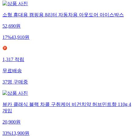
소형 휴대용 캠핑용 8리터 자동차용 아웃도어 아이스박스
52,690
원
17
%
43,910
원
1,317
적립
무료배송
37
명
구매중
뷰카 클래식 블랙 차콜 구취케어 비건치약 허브민트향 110g 4
개입
20,900
원
33
%
13,900
원