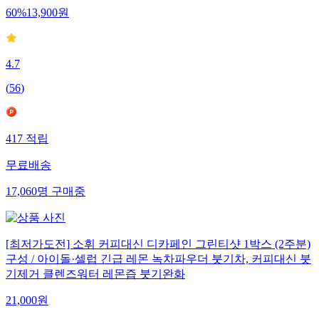
60
%
13,900
원
4.7
(
56
)
417
적립
무료배송
17,060
명
구매중
[최저가도전] 소휘 커피대신 디카페인 그린티샷 1박스 (2주분)
구성 / 아이돌·셀럽 긴급 레몬 녹차파우더 붓기차, 커피대신 붓
기제거 클렌즈워터 레몬즙 붓기완화
21,000
원