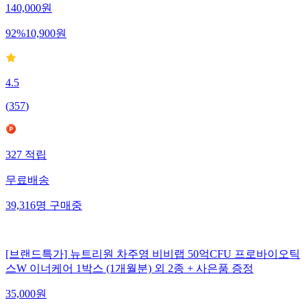
140,000
원
92
%
10,900
원
4.5
(
357
)
327
적립
무료배송
39,316
명
구매중
[브랜드특가] 뉴트리원 차주영 비비랩 50억CFU 프로바이오틱
스W 이너케어 1박스 (1개월분) 외 2종 + 사은품 증정
35,000
원