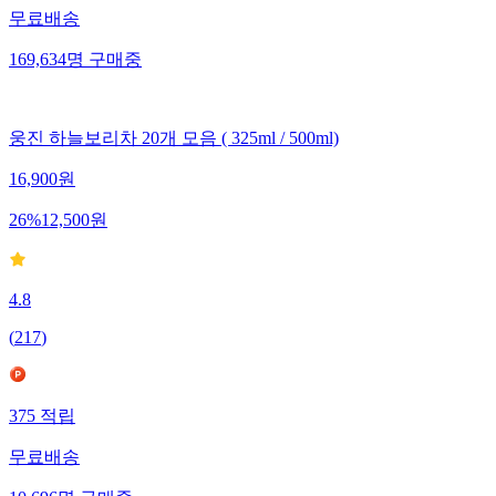
무료배송
169,634
명
구매중
웅진 하늘보리차 20개 모음 ( 325ml / 500ml)
16,900
원
26
%
12,500
원
4.8
(
217
)
375
적립
무료배송