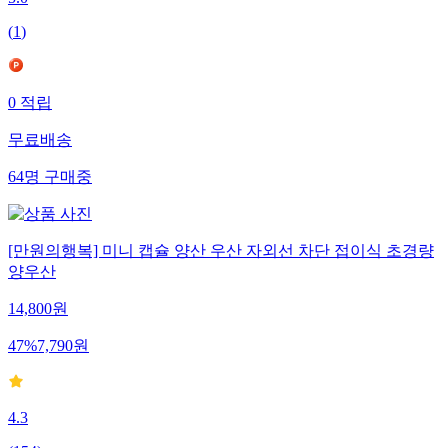
5.0
(
1
)
0
적립
무료배송
64
명
구매중
[만원의행복] 미니 캡슐 양산 우산 자외선 차단 접이식 초경량
양우산
14,800
원
47
%
7,790
원
4.3