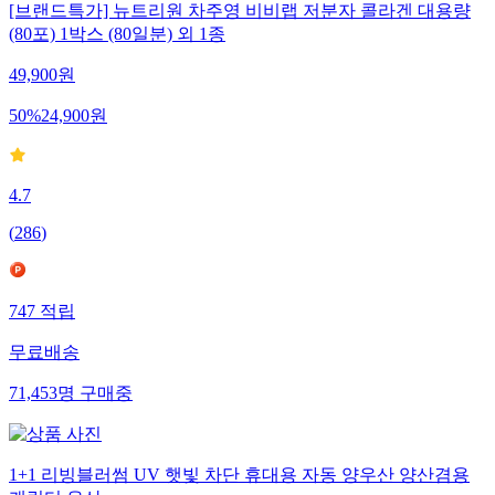
[브랜드특가] 뉴트리원 차주영 비비랩 저분자 콜라겐 대용량
(80포) 1박스 (80일분) 외 1종
49,900
원
50
%
24,900
원
4.7
(
286
)
747
적립
무료배송
71,453
명
구매중
1+1 리빙블러썸 UV 햇빛 차단 휴대용 자동 양우산 양산겸용