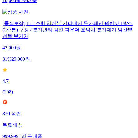
10,696
명
구매중
[품질보장] 1+1 소휘 임산부 커피대신 무카페인 펌킨샷 1박스
(2주분) 구성 / 붓기관리 펌킨 파우더 호박차 붓기제거 임산부
선물 붓기차
42,000
원
31
%
29,000
원
4.7
(
558
)
870
적립
무료배송
999,999+
명
구매중