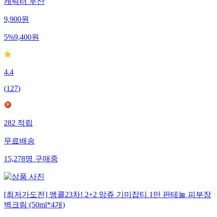
캐릭터 우산
9,900
원
5
%
9,400
원
4.4
(
127
)
282
적립
무료배송
15,278
명
구매중
[최저가도전] 앵콜23차! 2+2 앙쥬 기미잡티 1만 판테놀 피부장
벽크림 (50ml*4개)