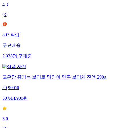
4.3
(
3
)
807
적립
무료배송
2,028
명
구매중
고은담 유기농 보리로 명인이 만든 보리차 진액 290g
29,900
원
50
%
14,900
원
5.0