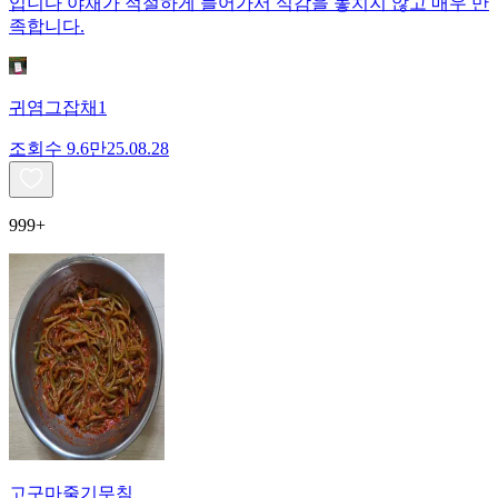
입니다 야채가 적절하게 들어가서 식감을 놓치지 않고 매우 만
족합니다.
귀염그잡채1
조회수
9.6만
25.08.28
999+
고구마줄기무침