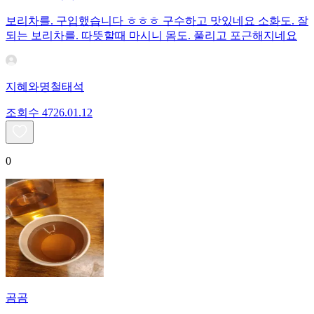
보리차를. 구입했습니다 ㅎㅎㅎ 구수하고 맛있네요 소화도. 잘
되는 보리차를. 따뜻할때 마시니 몸도. 풀리고 포근해지네요
지혜와명철태석
조회수
47
26.01.12
0
곰곰