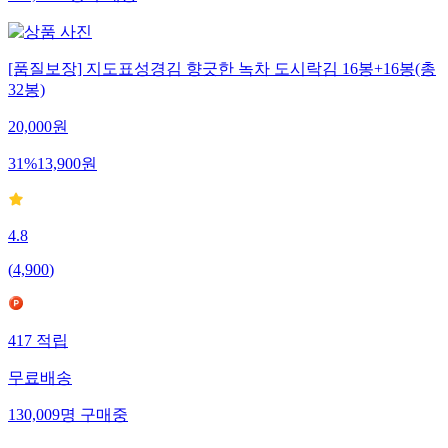
[품질보장] 지도표성경김 향긋한 녹차 도시락김 16봉+16봉(총
32봉)
20,000
원
31
%
13,900
원
4.8
(
4,900
)
417
적립
무료배송
130,009
명
구매중