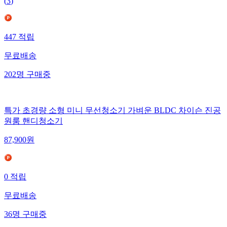
(
3
)
447
적립
무료배송
202
명
구매중
특가 초경량 소형 미니 무선청소기 가벼운 BLDC 차이슨 진공
원룸 핸디청소기
87,900
원
0
적립
무료배송
36
명
구매중