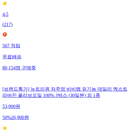
4.5
(
217
)
567
적립
무료배송
80,154
명
구매중
[브랜드특가] 뉴트리원 차주영 비비랩 유기농 데일리 엑스트
라버진 올리브오일 100% 3박스 (30일분) 외 1종
53,900
원
50
%
26,900
원