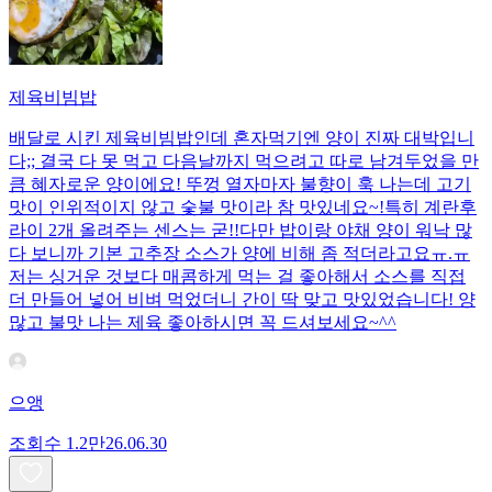
제육비빔밥
배달로 시킨 제육비빔밥인데 혼자먹기엔 양이 진짜 대박입니
다;; 결국 다 못 먹고 다음날까지 먹으려고 따로 남겨두었을 만
큼 혜자로운 양이에요! 뚜껑 열자마자 불향이 훅 나는데 고기
맛이 인위적이지 않고 숯불 맛이라 참 맛있네요~!특히 계란후
라이 2개 올려주는 센스는 굳!! ​다만 밥이랑 야채 양이 워낙 많
다 보니까 기본 고추장 소스가 양에 비해 좀 적더라고요ㅠ.ㅠ
저는 싱거운 것보다 매콤하게 먹는 걸 좋아해서 소스를 직접
더 만들어 넣어 비벼 먹었더니 간이 딱 맞고 맛있었습니다! 양
많고 불맛 나는 제육 좋아하시면 꼭 드셔보세요~^^
으앵
조회수
1.2만
26.06.30