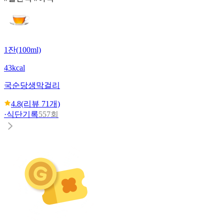
1잔(100ml)
43kcal
국순당
생막걸리
4.8
(리뷰
71
개)
·
식단기록
557회