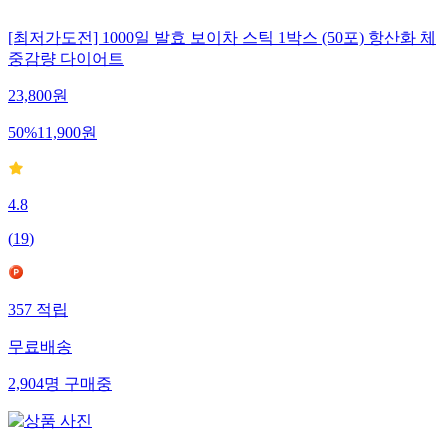
[최저가도전] 1000일 발효 보이차 스틱 1박스 (50포) 항산화 체
중감량 다이어트
23,800
원
50
%
11,900
원
4.8
(
19
)
357
적립
무료배송
2,904
명
구매중