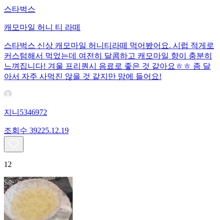
스타벅스
캐모마일 허니 티 라떼
스타벅스 신상 캐모마일 허니티라떼 먹어봤어요. 시럽 적게로
커스텀해서 먹었는데 여전히 달콤하고 캐모마일 향이 충분히
느껴집니다! 겨울 프리퀀시 음료로 좋은 것 같아요ㅎㅎ 좀 달
아서 자주 사먹진 않을 것 같지만 맘에 들어요!
지니5346972
조회수
392
25.12.19
12