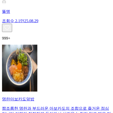
똘맹
조회수
2.1만
25.08.29
999+
명란아보카도덮밥
짭조름한 명란과 부드러운 아보카도의 조합으로 즐거운 점심