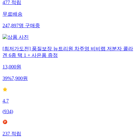
477
적립
무료배송
247,897
명
구매중
[최저가도전] 품질보장 뉴트리원 차주영 비비랩 저분자 콜라
겐 6종 택 1 + 사은품 증정
13,000
원
39
%
7,900
원
4.7
(
934
)
237
적립