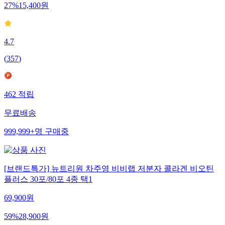
27
%
15,400
원
4.7
(
357
)
462
적립
무료배송
999,999+
명
구매중
[브랜드특가] 뉴트리원 차주영 비비랩 저분자 콜라겐 비오틴
플러스 30포/80포 4종 택1
69,900
원
59
%
28,900
원