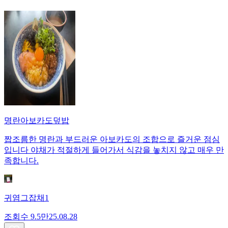
명란아보카도덮밥
짭조름한 명란과 부드러운 아보카도의 조합으로 즐거운 점심
입니다 야채가 적절하게 들어가서 식감을 놓치지 않고 매우 만
족합니다.
귀염그잡채1
조회수
9.5만
25.08.28