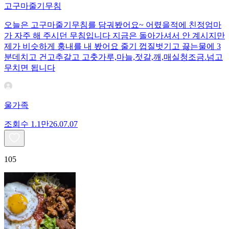
고구마줄기무침
오늘은 고구마줄기무침를 담궈봤어요~ 어렸을적에 친정엄마
가 자주 해 주시던 무침입니다 지금은 돌아가셔서 안 계시지만
제가 비슷하게 훙내를 내 봤어요 줄기 껍질벗기고 끓는물에 3
분데치고 건고추갈고 고춧가루,마늘,젓갈,깨,매실청조금.넘고
무치면 됩니다
울가족
조회수
1.1만
26.07.07
105