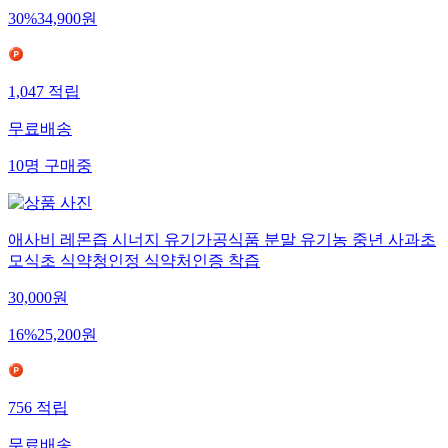
30
%
34,900
원
1,047
적립
무료배송
10
명
구매중
애사비 레몬즙 시너지 유기가공식품 분말 유기농 중년 사과초
모식초 식약청인정 식약처인증 착즙
30,000
원
16
%
25,200
원
756
적립
무료배송