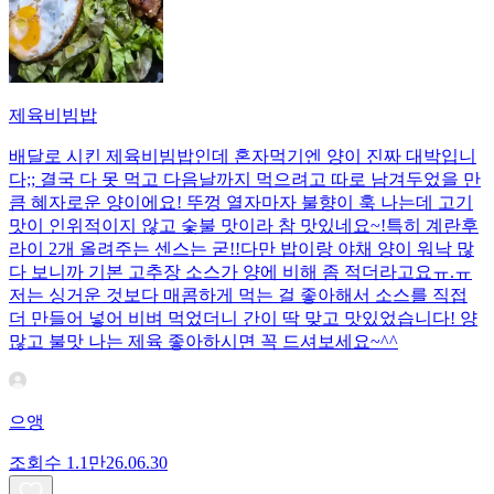
제육비빔밥
배달로 시킨 제육비빔밥인데 혼자먹기엔 양이 진짜 대박입니
다;; 결국 다 못 먹고 다음날까지 먹으려고 따로 남겨두었을 만
큼 혜자로운 양이에요! 뚜껑 열자마자 불향이 훅 나는데 고기
맛이 인위적이지 않고 숯불 맛이라 참 맛있네요~!특히 계란후
라이 2개 올려주는 센스는 굳!! ​다만 밥이랑 야채 양이 워낙 많
다 보니까 기본 고추장 소스가 양에 비해 좀 적더라고요ㅠ.ㅠ
저는 싱거운 것보다 매콤하게 먹는 걸 좋아해서 소스를 직접
더 만들어 넣어 비벼 먹었더니 간이 딱 맞고 맛있었습니다! 양
많고 불맛 나는 제육 좋아하시면 꼭 드셔보세요~^^
으앵
조회수
1.1만
26.06.30