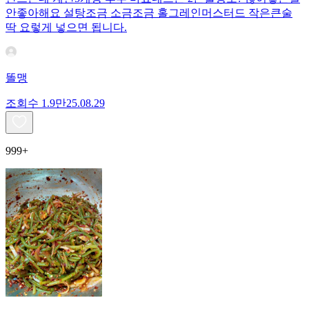
안좋아해요 설탕조금 소금조금 홀그레인머스터드 작은큰술
딱 요렇게 넣으면 됩니다.
똘맹
조회수
1.9만
25.08.29
999+