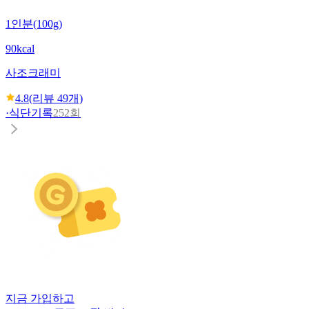
1인분(100g)
90kcal
사조
크래미
4.8
(리뷰
49
개)
·
식단기록
252회
지금 가입하고