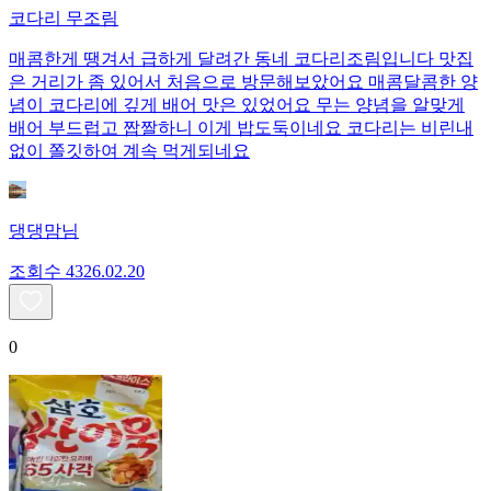
코다리 무조림
매콤한게 땡겨서 급하게 달려간 동네 코다리조림입니다 맛집
은 거리가 좀 있어서 처음으로 방문해보았어요 매콤달콤한 양
념이 코다리에 깊게 배어 맛은 있었어요 무는 양념을 알맞게
배어 부드럽고 짭짤하니 이게 밥도둑이네요 코다리는 비린내
없이 쫄깃하여 계속 먹게되네요
댕댕맘님
조회수
43
26.02.20
0