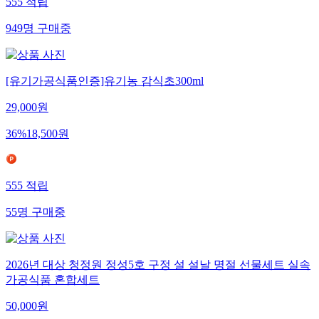
555
적립
949
명
구매중
[유기가공식품인증]유기농 감식초300ml
29,000
원
36
%
18,500
원
555
적립
55
명
구매중
2026년 대상 청정원 정성5호 구정 설 설날 명절 선물세트 실속
가공식품 혼합세트
50,000
원