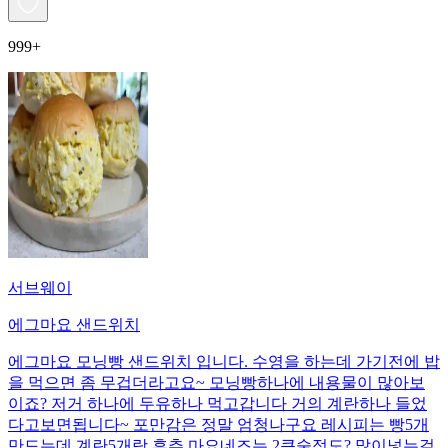
999+
서브웨이
에그마요 샌드위치
에그마요 모닝빵 샌드위치 입니다. 수영을 하는데 가기전에 밥
을 먹으면 좀 무겁더라고요~ 모닝빵하나에 내용물이 많아보
이죠? 저거 하나에 두유하나 먹고갑니다 거의 계란하나 들었
다고보면됩니다~ 포만감은 정말 엄청나구요 레시피는 빵5개
만드는데 계란5개랑 후추 마요네즈는 2큰술정도? 많이넣는걸