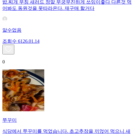
밥.찌개 무침 새러드 정말 무궁무진하게 쓰임이좋다 다른것 먹
어봐도 동원것을 못따라온다. 재구매 할거다
알수없음
조회수
61
26.01.14
0
쭈꾸미
식당에서 쭈꾸미를 먹었습니다. 초고추장을 끼얹어 먹으니 새