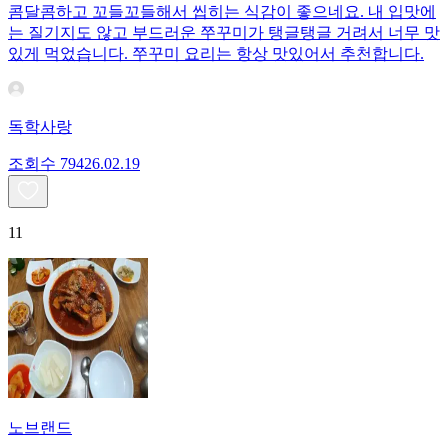
콤달콤하고 꼬들꼬들해서 씹히는 식감이 좋으네요. 내 입맛에
는 질기지도 않고 부드러운 쭈꾸미가 탱글탱글 거려서 너무 맛
있게 먹었습니다. 쭈꾸미 요리는 항상 맛있어서 추천합니다.
독학사랑
조회수
794
26.02.19
11
노브랜드