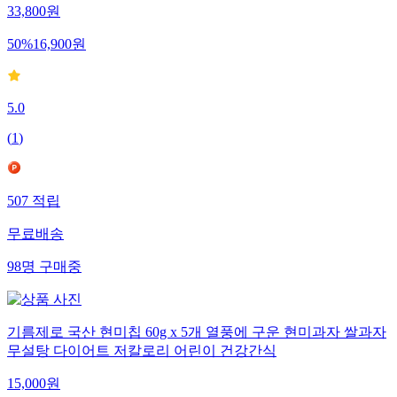
33,800
원
50
%
16,900
원
5.0
(
1
)
507
적립
무료배송
98
명
구매중
기름제로 국산 현미칩 60g x 5개 열풍에 구운 현미과자 쌀과자
무설탕 다이어트 저칼로리 어린이 건강간식
15,000
원