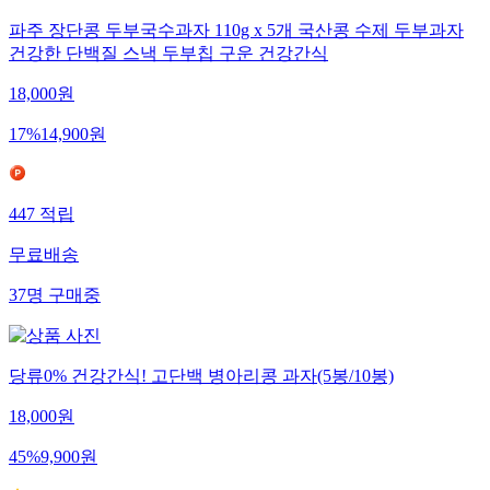
파주 장단콩 두부국수과자 110g x 5개 국산콩 수제 두부과자
건강한 단백질 스낵 두부칩 구운 건강간식
18,000
원
17
%
14,900
원
447
적립
무료배송
37
명
구매중
당류0% 건강간식! 고단백 병아리콩 과자(5봉/10봉)
18,000
원
45
%
9,900
원