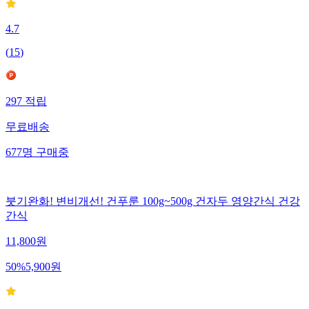
4.7
(
15
)
297
적립
무료배송
677
명
구매중
붓기완화! 변비개선! 건푸룬 100g~500g 건자두 영양간식 건강
간식
11,800
원
50
%
5,900
원