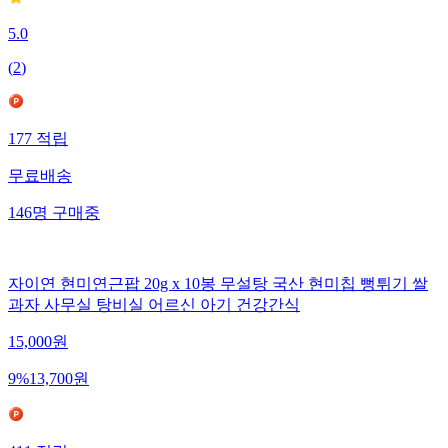
5.0
(
2
)
177
적립
무료배송
146
명
구매중
자이연 현미연근팝 20g x 10봉 무설탕 국산 현미칩 뻥튀기 쌀
과자 사무실 탕비실 어르신 아기 건강간식
15,000
원
9
%
13,700
원