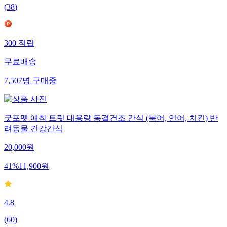
(
38
)
300
적립
무료배송
7,507
명
구매중
굿포펫 애착 트릿 대용량 동결건조 간식 (북어, 연어, 치킨) 반
려동물 건강간식
20,000
원
41
%
11,900
원
4.8
(
60
)