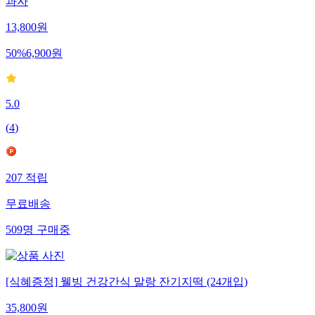
과자
13,800
원
50
%
6,900
원
5.0
(
4
)
207
적립
무료배송
509
명
구매중
[식혜증정] 웰빙 건강간식 말랑 잔기지떡 (24개입)
35,800
원