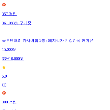
357
적립
361,083
명
구매중
글루텐프리 카사바칩 5봉 / 돼지감자 건강간식 현미유
15,000
원
33
%
10,000
원
5.0
(
1
)
300
적립