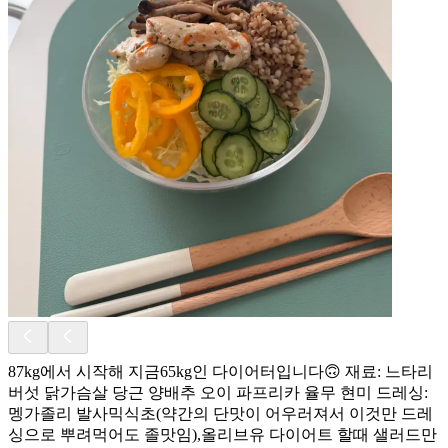
87kg에서 시작해 지금65kg인 다이어터입니다🙃 재료: 느타리
버섯 닭가슴살 당근 양배추 오이 파프리카 율무 현미 드레싱:
멩가졸리 발사믹식초(약간의 단맛이 어우러져서 이것만 드레
싱으로 뿌려먹어도 졸맛임),올리브유 다이어트 할때 샐러드만