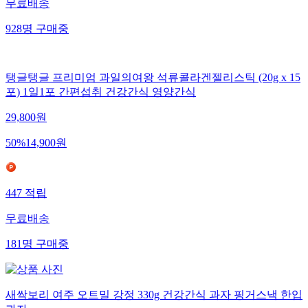
무료배송
928
명
구매중
탱글탱글 프리미엄 과일의여왕 석류콜라겐젤리스틱 (20g x 15
포) 1일1포 간편섭취 건강간식 영양간식
29,800
원
50
%
14,900
원
447
적립
무료배송
181
명
구매중
새싹보리 여주 오트밀 강정 330g 건강간식 과자 핑거스낵 한입