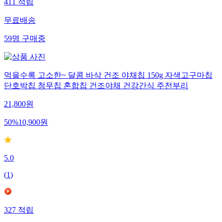
411
적립
무료배송
59
명
구매중
먹을수록 고소한~ 달콤 바삭 건조 야채칩 150g 자색고구마칩
단호박칩 청무칩 혼합칩 건조야채 건강간식 주전부리
21,800
원
50
%
10,900
원
5.0
(
1
)
327
적립