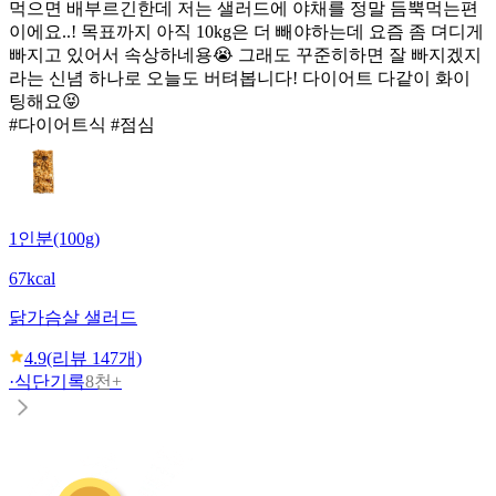
먹으면 배부르긴한데 저는 샐러드에 야채를 정말 듬뿍먹는편
이에요..! 목표까지 아직 10kg은 더 빼야하는데 요즘 좀 뎌디게
빠지고 있어서 속상하네용😭 그래도 꾸준히하면 잘 빠지겠지
라는 신념 하나로 오늘도 버텨봅니다! 다이어트 다같이 화이
팅해요😝
#다이어트식 #점심
1인분(100g)
67kcal
닭가슴살 샐러드
4.9
(리뷰
147
개)
·
식단기록
8천+