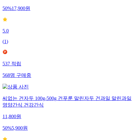
50
%
17,900
원
5.0
(
1
)
537
적립
568
명
구매중
씨없는 건자두 100g-500g 건푸룬 말린자두 건과일 말린과일
영양간식 건강간식
11,800
원
50
%
5,900
원