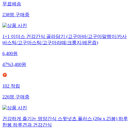
무료배송
238
명
구매중
1+1 이더스 건강간식 골라담기 (고구마바/고구마말랭이/카사
바스틱/고구마스틱/고구마라떼/크룽지/레몬즙)
6,400
원
47
%
3,400
원
102
적립
226
명
구매중
건강하게 즐기는 영양간식 스윗넛츠 플러스 (20g x 25봉) 하루
한봉 하루견과 건강간식