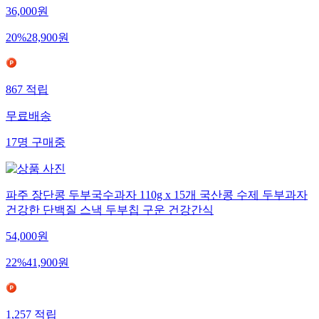
36,000
원
20
%
28,900
원
867
적립
무료배송
17
명
구매중
파주 장단콩 두부국수과자 110g x 15개 국산콩 수제 두부과자
건강한 단백질 스낵 두부칩 구운 건강간식
54,000
원
22
%
41,900
원
1,257
적립