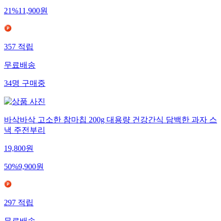
21
%
11,900
원
357
적립
무료배송
34
명
구매중
바삭바삭 고소한 참마칩 200g 대용량 건강간식 담백한 과자 스
낵 주전부리
19,800
원
50
%
9,900
원
297
적립