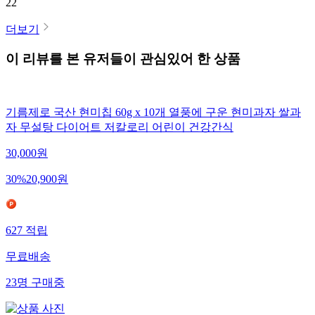
22
더보기
이 리뷰를 본 유저들이 관심있어 한 상품
기름제로 국산 현미칩 60g x 10개 열풍에 구운 현미과자 쌀과
자 무설탕 다이어트 저칼로리 어린이 건강간식
30,000
원
30
%
20,900
원
627
적립
무료배송
23
명
구매중