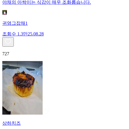
야채의 아싹이는 식감이 매우 조화롭습니다.
귀염그잡채1
조회수
1.3만
25.08.28
727
상하치즈