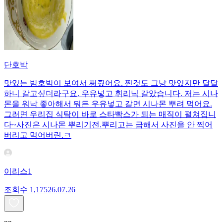
단호박
맛있는 밤호박이 보여서 쪄줬어요. 찐것도 그냥 맛있지만 달달
하니 갈고싶더라구요. 우유넣고 휘리닉 갈았습니다. 저는 시나
몬을 워낙 좋아해서 뭐든 우유넣고 갈면 시나몬 뿌려 먹어요.
그러면 우리집 식탁이 바로 스타빡스가 되는 매직이 펼쳐집니
다~사진은 시나몬 뿌리기전.뿌리고는 급해서 사진을 안 찍어
버리고 먹어버린.ㅋ
이리스1
조회수
1,175
26.07.26