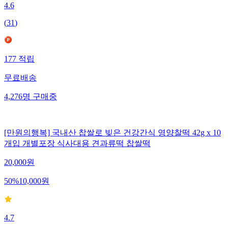
4.6
(
31
)
177
적립
무료배송
4,276
명
구매중
[만원의행복] 국내산 찹쌀로 빚은 건강간식 영양찰떡 42g x 10
개입 개별포장 식사대용 견과류떡 찹쌀떡
20,000
원
50
%
10,000
원
4.7