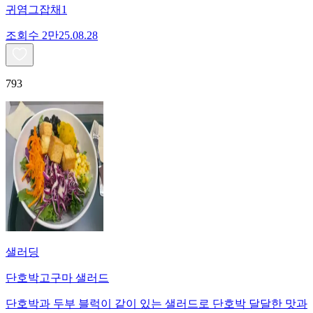
귀염그잡채1
조회수
2만
25.08.28
793
샐러딩
단호박고구마 샐러드
단호박과 두부 블럭이 같이 있는 샐러드로 단호박 달달한 맛과