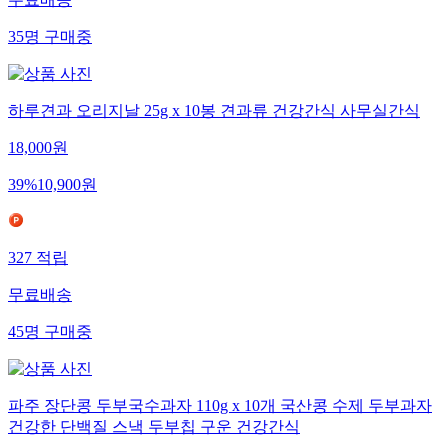
무료배송
35
명
구매중
하루견과 오리지날 25g x 10봉 견과류 건강간식 사무실간식
18,000
원
39
%
10,900
원
327
적립
무료배송
45
명
구매중
파주 장단콩 두부국수과자 110g x 10개 국산콩 수제 두부과자
건강한 단백질 스낵 두부칩 구운 건강간식