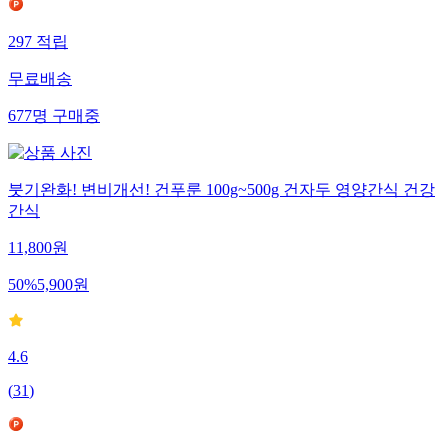
297
적립
무료배송
677
명
구매중
붓기완화! 변비개선! 건푸룬 100g~500g 건자두 영양간식 건강
간식
11,800
원
50
%
5,900
원
4.6
(
31
)