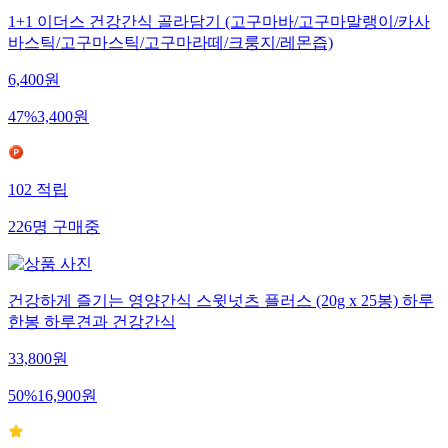
1+1 이더스 건강간식 골라담기 (고구마바/고구마말랭이/카사
바스틱/고구마스틱/고구마라떼/크룽지/레몬즙)
6,400
원
47
%
3,400
원
102
적립
226
명
구매중
건강하게 즐기는 영양간식 스윗넛츠 플러스 (20g x 25봉) 하루
한봉 하루견과 건강간식
33,800
원
50
%
16,900
원