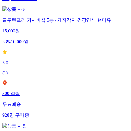
글루텐프리 카사바칩 5봉 / 돼지감자 건강간식 현미유
15,000
원
33
%
10,000
원
5.0
(
1
)
300
적립
무료배송
928
명
구매중