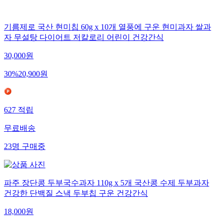
기름제로 국산 현미칩 60g x 10개 열풍에 구운 현미과자 쌀과
자 무설탕 다이어트 저칼로리 어린이 건강간식
30,000
원
30
%
20,900
원
627
적립
무료배송
23
명
구매중
파주 장단콩 두부국수과자 110g x 5개 국산콩 수제 두부과자
건강한 단백질 스낵 두부칩 구운 건강간식
18,000
원