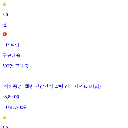
5.0
(
4
)
207
적립
무료배송
509
명
구매중
[식혜증정] 웰빙 건강간식 말랑 잔기지떡 (24개입)
35,800
원
50
%
17,900
원