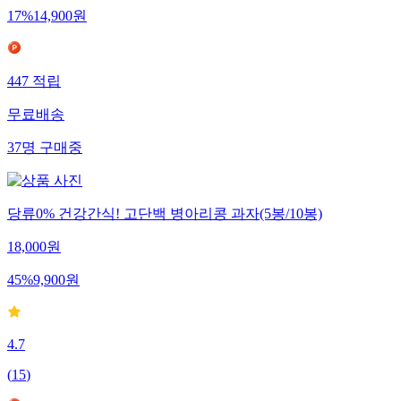
17
%
14,900
원
447
적립
무료배송
37
명
구매중
당류0% 건강간식! 고단백 병아리콩 과자(5봉/10봉)
18,000
원
45
%
9,900
원
4.7
(
15
)