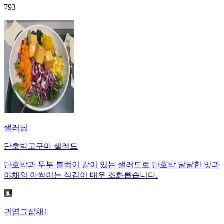
793
샐러딩
단호박고구마 샐러드
단호박과 두부 블럭이 같이 있는 샐러드로 단호박 달달한 맛과
야채의 아싹이는 식감이 매우 조화롭습니다.
귀염그잡채1