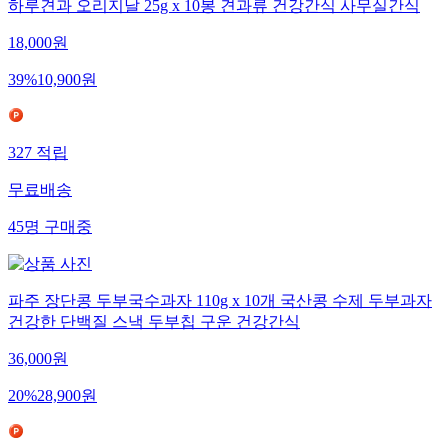
하루견과 오리지날 25g x 10봉 견과류 건강간식 사무실간식
18,000
원
39
%
10,900
원
327
적립
무료배송
45
명
구매중
파주 장단콩 두부국수과자 110g x 10개 국산콩 수제 두부과자
건강한 단백질 스낵 두부칩 구운 건강간식
36,000
원
20
%
28,900
원