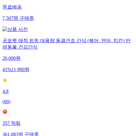
무료배송
7,507
명
구매중
굿포펫 애착 트릿 대용량 동결건조 간식 (북어, 연어, 치킨) 반
려동물 건강간식
20,000
원
41
%
11,900
원
4.8
(
60
)
357
적립
361,083
명
구매중