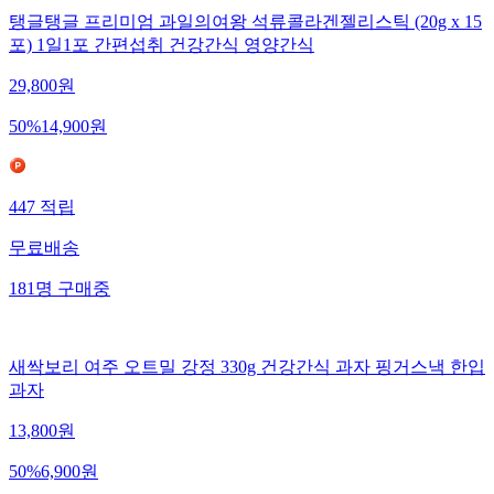
탱글탱글 프리미엄 과일의여왕 석류콜라겐젤리스틱 (20g x 15
포) 1일1포 간편섭취 건강간식 영양간식
29,800
원
50
%
14,900
원
447
적립
무료배송
181
명
구매중
새싹보리 여주 오트밀 강정 330g 건강간식 과자 핑거스낵 한입
과자
13,800
원
50
%
6,900
원