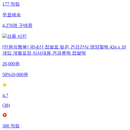
177
적립
무료배송
4,276
명
구매중
[만원의행복] 국내산 찹쌀로 빚은 건강간식 영양찰떡 42g x 10
개입 개별포장 식사대용 견과류떡 찹쌀떡
20,000
원
50
%
10,000
원
4.7
(
38
)
300
적립