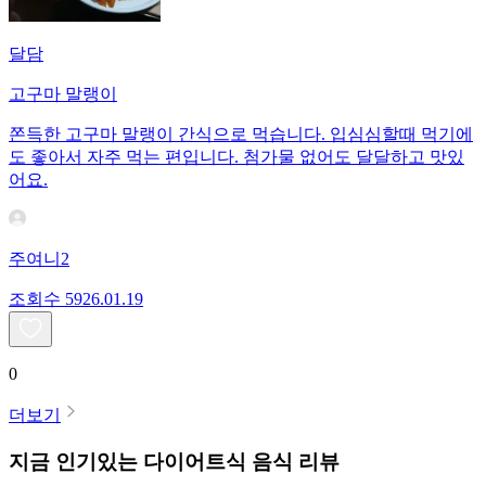
달담
고구마 말랭이
쫀득한 고구마 말랭이 간식으로 먹습니다. 입심심할때 먹기에
도 좋아서 자주 먹는 편입니다. 첨가물 없어도 달달하고 맛있
어요.
주여니2
조회수
59
26.01.19
0
더보기
지금 인기있는
다이어트식
음식 리뷰