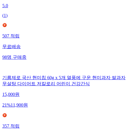
5.0
(
1
)
507
적립
무료배송
98
명
구매중
기름제로 국산 현미칩 60g x 5개 열풍에 구운 현미과자 쌀과자
무설탕 다이어트 저칼로리 어린이 건강간식
15,000
원
21
%
11,900
원
357
적립