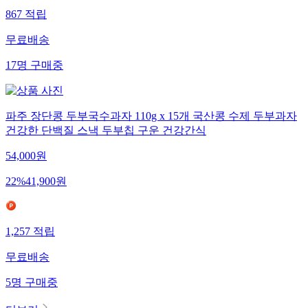
867
적립
무료배송
17
명
구매중
파주 장단콩 두부국수과자 110g x 15개 국산콩 수제 두부과자
건강한 단백질 스낵 두부칩 구운 건강간식
54,000
원
22
%
41,900
원
1,257
적립
무료배송
5
명
구매중