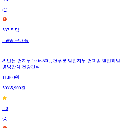
5.0
(
1
)
537
적립
568
명
구매중
씨없는 건자두 100g-500g 건푸룬 말린자두 건과일 말린과일
영양간식 건강간식
11,800
원
50
%
5,900
원
5.0
(
2
)