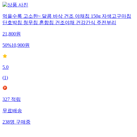
먹을수록 고소한~ 달콤 바삭 건조 야채칩 150g 자색고구마칩
단호박칩 청무칩 혼합칩 건조야채 건강간식 주전부리
21,800
원
50
%
10,900
원
5.0
(
1
)
327
적립
무료배송
238
명
구매중