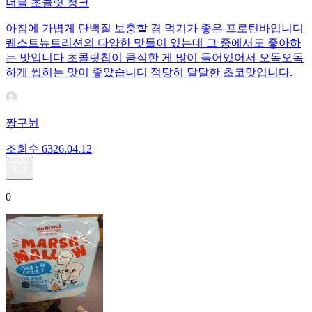
더블 초콜릿 청크
아침에 가볍게 단백질 보충할 겸 먹기가 좋은 프로틴바입니디
퀘스트뉴트리션의 다양한 맛들이 있는데 그 중에서도 좋아하
는 맛입니다 초콜릿칩이 큼직한 게 많이 들어있어서 오독오독
하게 씹히는 맛이 좋았습니디 적당히 달달한 초코맛입니다.
짱구뉜
조회수
63
26.04.12
0