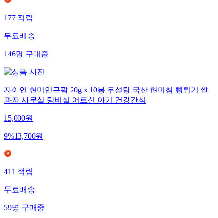
177
적립
무료배송
146
명
구매중
자이연 현미연근팝 20g x 10봉 무설탕 국산 현미칩 뻥튀기 쌀
과자 사무실 탕비실 어르신 아기 건강간식
15,000
원
9
%
13,700
원
411
적립
무료배송
59
명
구매중