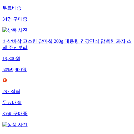
무료배송
34
명
구매중
바삭바삭 고소한 참마칩 200g 대용량 건강간식 담백한 과자 스
낵 주전부리
19,800
원
50
%
9,900
원
297
적립
무료배송
35
명
구매중