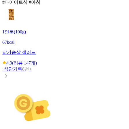
#다이어트식 #아침
1인분(100g)
67kcal
닭가슴살 샐러드
4.9
(리뷰
147
개)
·
식단기록
8천+