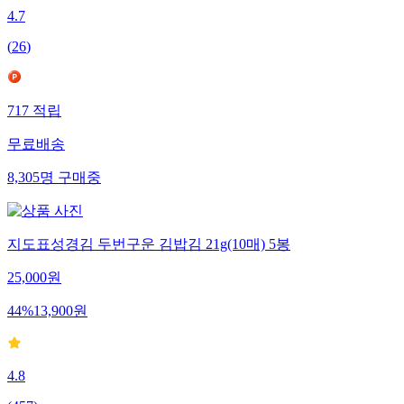
4.7
(
26
)
717
적립
무료배송
8,305
명
구매중
지도표성경김 두번구운 김밥김 21g(10매) 5봉
25,000
원
44
%
13,900
원
4.8