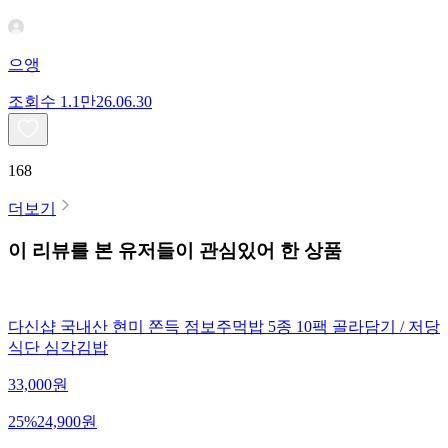
으앵
조회수
1.1만
26.06.30
168
더보기
이 리뷰를 본 유저들이 관심있어 한 상품
다신샵 국내산 현미 쫀득 점보주먹밥 5종 10팩 골라담기 / 저당
식단 심각김밥
33,000
원
25
%
24,900
원