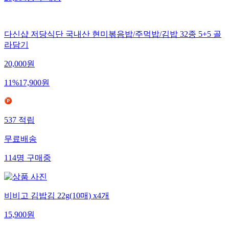
다신샵 저당식단 국내산 현미볶음밥/주먹밥/김밥 32종 5+5 골
라담기
20,000
원
11
%
17,900
원
537
적립
무료배송
114
명
구매중
비비고 김밥김 22g(10매) x4개
15,900
원