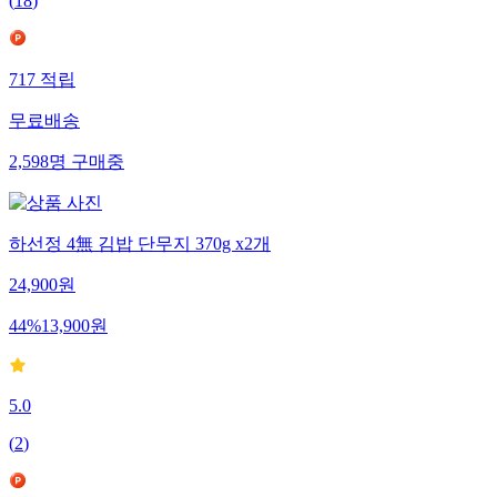
(
18
)
717
적립
무료배송
2,598
명
구매중
하선정 4無 김밥 단무지 370g x2개
24,900
원
44
%
13,900
원
5.0
(
2
)