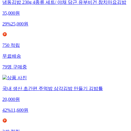
냉동김밥 230g 4종류 세트/ 야채 당근 유부비건 참치마요김밥
35,000
원
29
%
25,000
원
750
적립
무료배송
79
명
구매중
국내 생산 초간편 주먹밥 삼각김밥 만들기 김밥틀
20,000
원
42
%
11,600
원