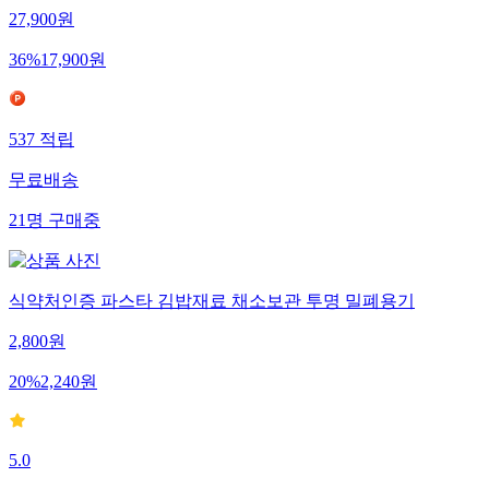
27,900
원
36
%
17,900
원
537
적립
무료배송
21
명
구매중
식약처인증 파스타 김밥재료 채소보관 투명 밀폐용기
2,800
원
20
%
2,240
원
5.0