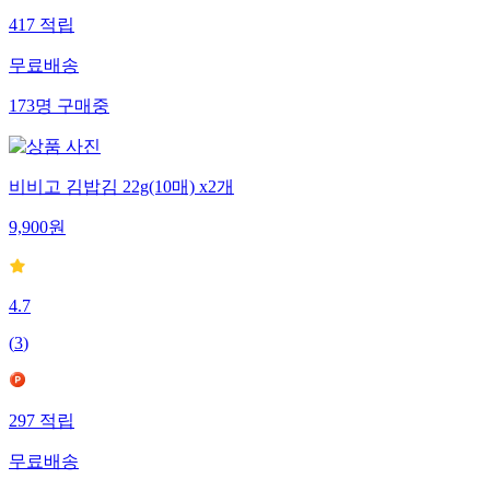
417
적립
무료배송
173
명
구매중
비비고 김밥김 22g(10매) x2개
9,900
원
4.7
(
3
)
297
적립
무료배송