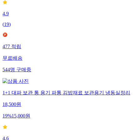
4.9
(
19
)
477
적립
무료배송
544
명
구매중
1+1 대파 보관 통 용기 파통 김밥재료 보관용기 냉동실정리
18,500
원
19
%
15,000
원