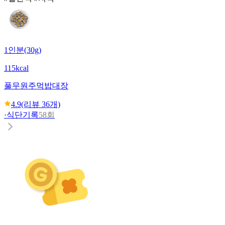
1인분(30g)
115kcal
풀무원
주먹밥대장
4.9
(리뷰
36
개)
·
식단기록
58회