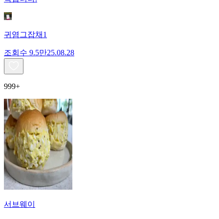
귀염그잡채1
조회수
9.5만
25.08.28
999+
서브웨이