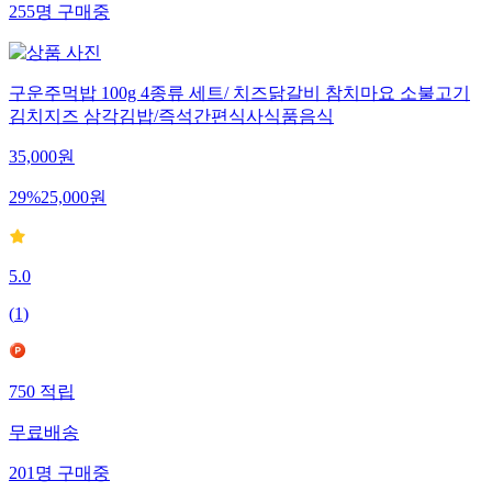
255
명
구매중
구운주먹밥 100g 4종류 세트/ 치즈닭갈비 참치마요 소불고기
김치지즈 삼각김밥/즉석간편식사식품음식
35,000
원
29
%
25,000
원
5.0
(
1
)
750
적립
무료배송
201
명
구매중