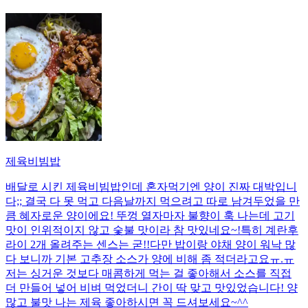
제육비빔밥
배달로 시킨 제육비빔밥인데 혼자먹기엔 양이 진짜 대박입니
다;; 결국 다 못 먹고 다음날까지 먹으려고 따로 남겨두었을 만
큼 혜자로운 양이에요! 뚜껑 열자마자 불향이 훅 나는데 고기
맛이 인위적이지 않고 숯불 맛이라 참 맛있네요~!특히 계란후
라이 2개 올려주는 센스는 굳!! ​다만 밥이랑 야채 양이 워낙 많
다 보니까 기본 고추장 소스가 양에 비해 좀 적더라고요ㅠ.ㅠ
저는 싱거운 것보다 매콤하게 먹는 걸 좋아해서 소스를 직접
더 만들어 넣어 비벼 먹었더니 간이 딱 맞고 맛있었습니다! 양
많고 불맛 나는 제육 좋아하시면 꼭 드셔보세요~^^