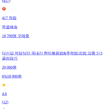
(
457
)
417
적립
무료배송
18,709
명
구매중
다신샵 저당식단 국내산 현미볶음밥&주먹밥/김밥 32종 5+5
골라담기
20,000
원
6
%
18,900
원
4.6
(
12
)