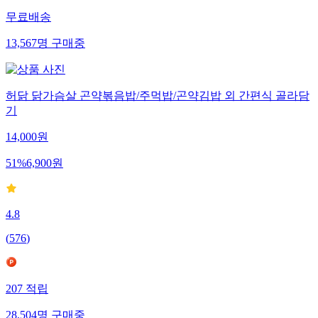
무료배송
13,567
명
구매중
허닭 닭가슴살 곤약볶음밥/주먹밥/곤약김밥 외 간편식 골라담
기
14,000
원
51
%
6,900
원
4.8
(
576
)
207
적립
28,504
명
구매중