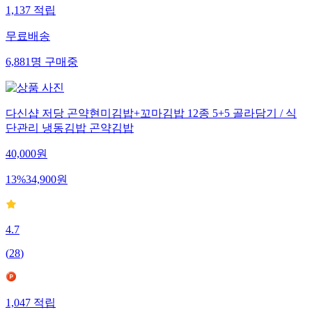
1,137
적립
무료배송
6,881
명
구매중
다신샵 저당 곤약현미김밥+꼬마김밥 12종 5+5 골라담기 / 식
단관리 냉동김밥 곤약김밥
40,000
원
13
%
34,900
원
4.7
(
28
)
1,047
적립