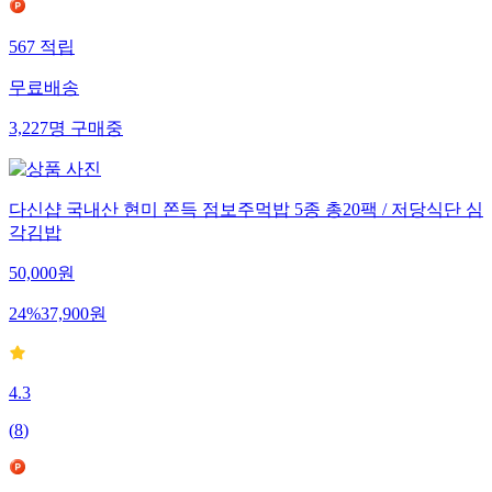
567
적립
무료배송
3,227
명
구매중
다신샵 국내산 현미 쫀득 점보주먹밥 5종 총20팩 / 저당식단 심
각김밥
50,000
원
24
%
37,900
원
4.3
(
8
)