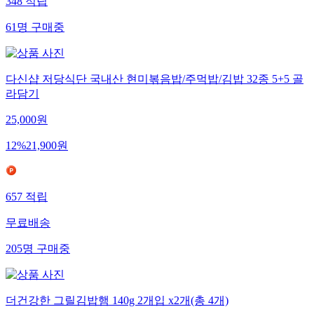
348
적립
61
명
구매중
다신샵 저당식단 국내산 현미볶음밥/주먹밥/김밥 32종 5+5 골
라담기
25,000
원
12
%
21,900
원
657
적립
무료배송
205
명
구매중
더건강한 그릴김밥햄 140g 2개입 x2개(총 4개)