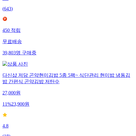
4.6
(
643
)
450
적립
무료배송
39,803
명
구매중
다신샵 저당 곤약현미김밥 5종 5팩~ 식단관리 현미밥 냉동김
밥 간편식 곤약김밥 저탄수
27,000
원
11
%
23,900
원
4.8