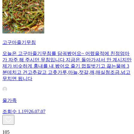
고구마줄기무침
오늘은 고구마줄기무침를 담궈봤어요~ 어렸을적에 친정엄마
가 자주 해 주시던 무침입니다 지금은 돌아가셔서 안 계시지만
제가 비슷하게 훙내를 내 봤어요 줄기 껍질벗기고 끓는물에 3
분데치고 건고추갈고 고춧가루,마늘,젓갈,깨,매실청조금.넘고
무치면 됩니다
울가족
조회수
1.1만
26.07.07
105