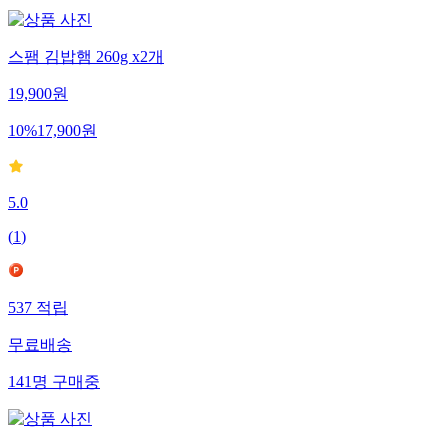
스팸 김밥햄 260g x2개
19,900
원
10
%
17,900
원
5.0
(
1
)
537
적립
무료배송
141
명
구매중