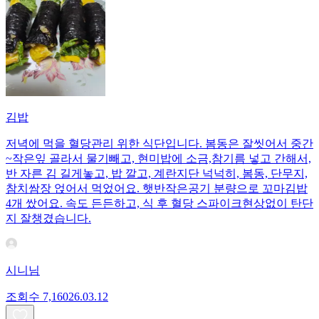
김밥
저녁에 먹을 혈당관리 위한 식단입니다. 봄동은 잘씻어서 중간
~작은잎 골라서 물기빼고, 현미밥에 소금,참기름 넣고 간해서,
반 자른 김 길게놓고, 밥 깔고, 계란지단 넉넉히, 봄동, 단무지,
참치쌈장 얹어서 먹었어요. 햇반작은공기 분량으로 꼬마김밥
4개 쌌어요. 속도 든든하고, 식 후 혈당 스파이크현상없이 탄단
지 잘챙겼습니다.
시니님
조회수
7,160
26.03.12