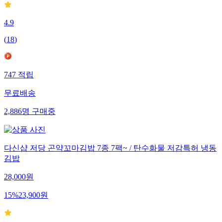
4.9
(
18
)
747
적립
무료배송
2,886
명
구매중
다신샵 저당 곤약꼬마김밥 7종 7팩~ / 탄수화물 저감특허 냉동
김밥
28,000
원
15
%
23,900
원