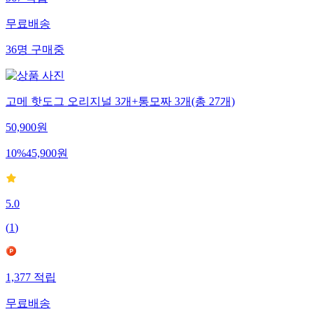
567
적립
무료배송
36
명
구매중
고메 핫도그 오리지널 3개+통모짜 3개(총 27개)
50,900
원
10
%
45,900
원
5.0
(
1
)
1,377
적립
무료배송