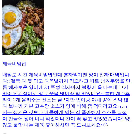
제육비빔밥
배달로 시킨 제육비빔밥인데 혼자먹기엔 양이 진짜 대박입니
다;; 결국 다 못 먹고 다음날까지 먹으려고 따로 남겨두었을 만
큼 혜자로운 양이에요! 뚜껑 열자마자 불향이 훅 나는데 고기
맛이 인위적이지 않고 숯불 맛이라 참 맛있네요~!특히 계란후
라이 2개 올려주는 센스는 굳!! ​다만 밥이랑 야채 양이 워낙 많
다 보니까 기본 고추장 소스가 양에 비해 좀 적더라고요ㅠ.ㅠ
저는 싱거운 것보다 매콤하게 먹는 걸 좋아해서 소스를 직접
더 만들어 넣어 비벼 먹었더니 간이 딱 맞고 맛있었습니다! 양
많고 불맛 나는 제육 좋아하시면 꼭 드셔보세요~^^