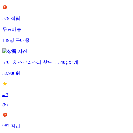
579
적립
무료배송
139
명
구매중
고메 치즈크리스피 핫도그 340g x4개
32,900
원
4.3
(
6
)
987
적립