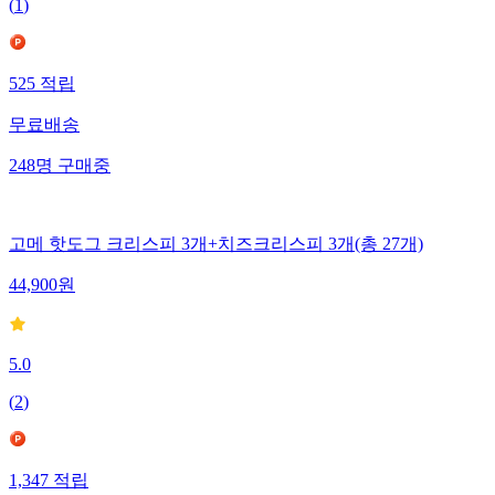
(
1
)
525
적립
무료배송
248
명
구매중
고메 핫도그 크리스피 3개+치즈크리스피 3개(총 27개)
44,900
원
5.0
(
2
)
1,347
적립