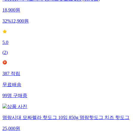
대용량! 미니소시지·통치즈핫도그 2종 (10개입)
18,900
원
32
%
12,900
원
5.0
(
2
)
387
적립
무료배송
99
명
구매중
명랑시대 모짜렐라 핫도그 10입 850g 명랑핫도그 치즈 핫도그
25,000
원