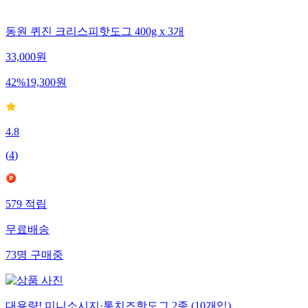
동원 퀴진 크리스피핫도그 400g x 3개
33,000
원
42
%
19,300
원
4.8
(
4
)
579
적립
무료배송
73
명
구매중