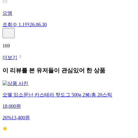
으앵
조회수
1.1만
26.06.30
169
더보기
이 리뷰를 본 유저들이 관심있어 한 상품
오뗄 입소문난 카스테라 핫도그 500g 2봉/총 20스틱
18,000
원
26
%
13,400
원