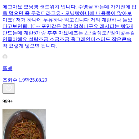
에그마요 모닝빵 샌드위치 입니다. 수영을 하는데 가기전에 밥
을 먹으면 좀 무겁더라고요~ 모닝빵하나에 내용물이 많아보
이죠? 저거 하나에 두유하나 먹고갑니다 거의 계란하나 들었
다고보면됩니다~ 포만감은 정말 엄청나구요 레시피는 빵5개
만드는데 계란5개랑 후추 마요네즈는 2큰술정도? 많이넣는걸
안좋아해요 설탕조금 소금조금 홀그레인머스터드 작은큰술
딱 요렇게 넣으면 됩니다.
똘맹
조회수
1.9만
25.08.29
999+