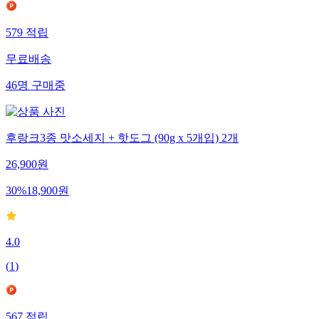
579
적립
무료배송
46
명
구매중
후랑크3종 맛소세지 + 핫도그 (90g x 5개입) 2개
26,900
원
30
%
18,900
원
4.0
(
1
)