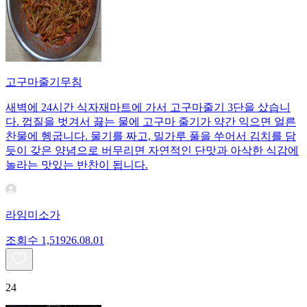
고구마줄기무침
새벽에 24시간 식자재마트에 가서 고구마줄기 3단을 샀습니
다. 껍질을 벗겨서 끓는 물에 고구마 줄기가 약간 익으면 얼른
찬물에 헹굽니다. 물기를 짜고, 밀가루 풀을 쑤어서 김치를 담
듯이 갖은 양념으로 버무리면 자연적인 단맛과 아삭한 식감에
놀라는 맛있는 반찬이 됩니다.
라임미소가
조회수
1,519
26.08.01
24