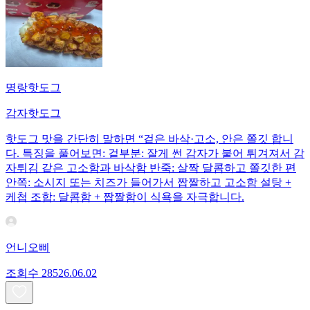
명랑핫도그
감자핫도그
핫도그 맛을 간단히 말하면 “겉은 바삭·고소, 안은 쫄깃 합니
다. 특징을 풀어보면: 겉부분: 잘게 썬 감자가 붙어 튀겨져서 감
자튀김 같은 고소함과 바삭함 반죽: 살짝 달콤하고 쫄깃한 편
안쪽: 소시지 또는 치즈가 들어가서 짭짤하고 고소함 설탕 +
케첩 조합: 달콤함 + 짭짤함이 식욕을 자극합니다.
언니오삐
조회수
285
26.06.02