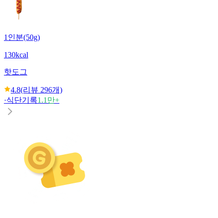
1인분(50g)
130kcal
핫도그
4.8
(리뷰
296
개)
·
식단기록
1.1만+