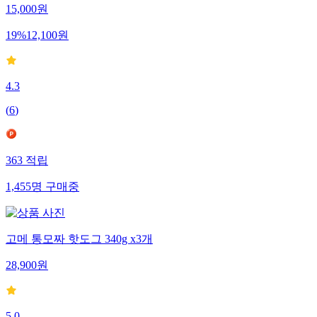
15,000
원
19
%
12,100
원
4.3
(
6
)
363
적립
1,455
명
구매중
고메 통모짜 핫도그 340g x3개
28,900
원
5.0