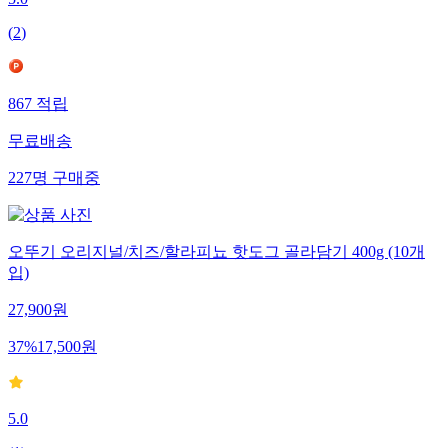
(
2
)
867
적립
무료배송
227
명
구매중
오뚜기 오리지널/치즈/할라피뇨 핫도그 골라담기 400g (10개
입)
27,900
원
37
%
17,500
원
5.0