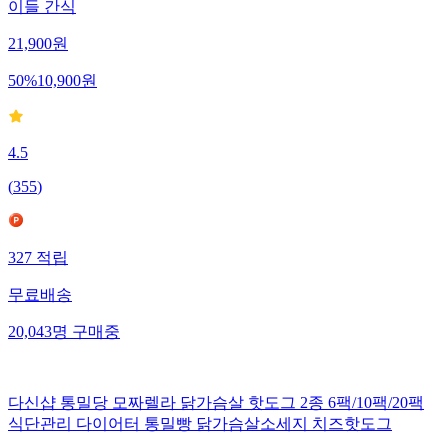
이들 간식
21,900
원
50
%
10,900
원
4.5
(
355
)
327
적립
무료배송
20,043
명
구매중
다신샵 통밀당 모짜렐라 닭가슴살 핫도그 2종 6팩/10팩/20팩
식단관리 다이어터 통밀빵 닭가슴살소세지 치즈핫도그