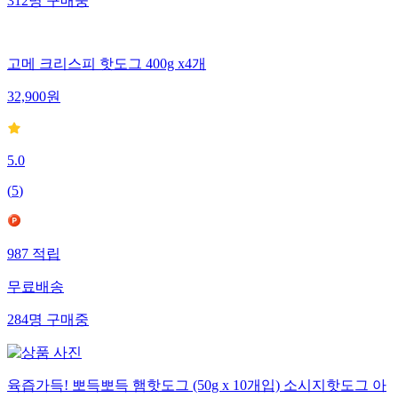
312
명
구매중
고메 크리스피 핫도그 400g x4개
32,900
원
5.0
(
5
)
987
적립
무료배송
284
명
구매중
육즙가득! 뽀득뽀득 햄핫도그 (50g x 10개입) 소시지핫도그 아