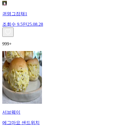
귀염그잡채1
조회수
9.5만
25.08.28
999+
서브웨이
에그마요 샌드위치