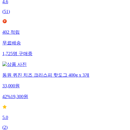
4.6
(
51
)
402
적립
무료배송
1,725
명
구매중
동원 퀴진 치즈 크리스피 핫도그 400g x 3개
33,000
원
42
%
19,300
원
5.0
(
2
)