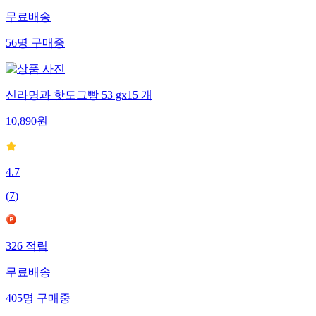
무료배송
56
명
구매중
신라명과 핫도그빵 53 gx15 개
10,890
원
4.7
(
7
)
326
적립
무료배송
405
명
구매중