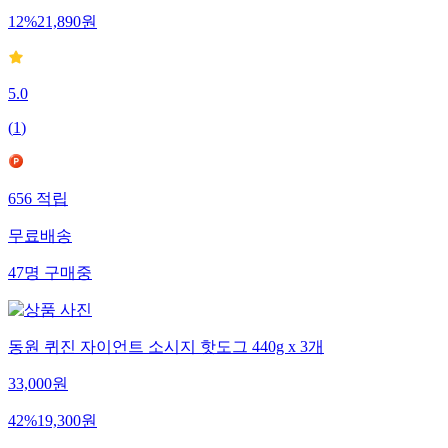
12
%
21,890
원
5.0
(
1
)
656
적립
무료배송
47
명
구매중
동원 퀴진 자이언트 소시지 핫도그 440g x 3개
33,000
원
42
%
19,300
원