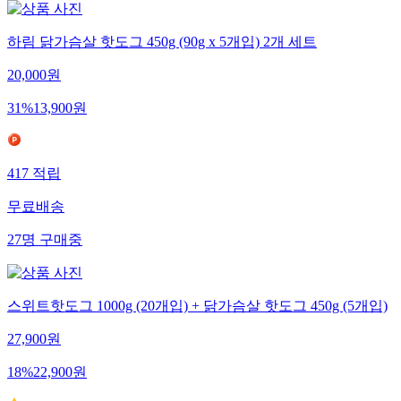
하림 닭가슴살 핫도그 450g (90g x 5개입) 2개 세트
20,000
원
31
%
13,900
원
417
적립
무료배송
27
명
구매중
스위트핫도그 1000g (20개입) + 닭가슴살 핫도그 450g (5개입)
27,900
원
18
%
22,900
원