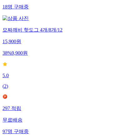
18
명
구매중
모짜깨비 핫도그 4개/8개/12
15,900
원
38
%
9,900
원
5.0
(
2
)
297
적립
무료배송
97
명
구매중