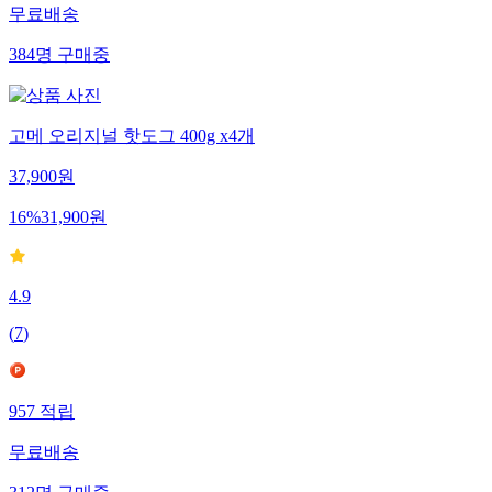
무료배송
384
명
구매중
고메 오리지널 핫도그 400g x4개
37,900
원
16
%
31,900
원
4.9
(
7
)
957
적립
무료배송