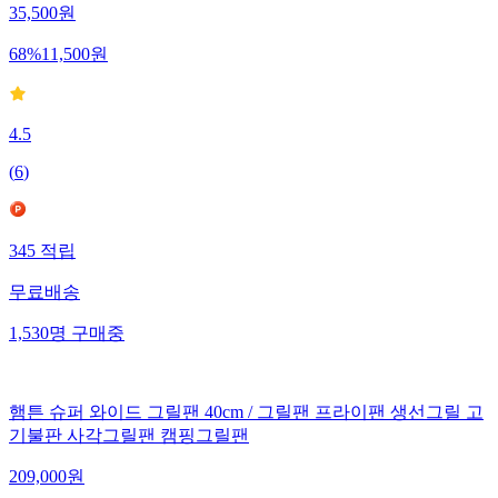
35,500
원
68
%
11,500
원
4.5
(
6
)
345
적립
무료배송
1,530
명
구매중
햄튼 슈퍼 와이드 그릴팬 40cm / 그릴팬 프라이팬 생선그릴 고
기불판 사각그릴팬 캠핑그릴팬
209,000
원