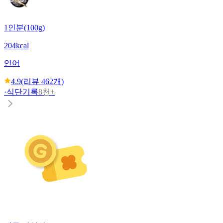
1인분(100g)
204kcal
연어
4.9
(리뷰
462
개)
·
식단기록
8천+