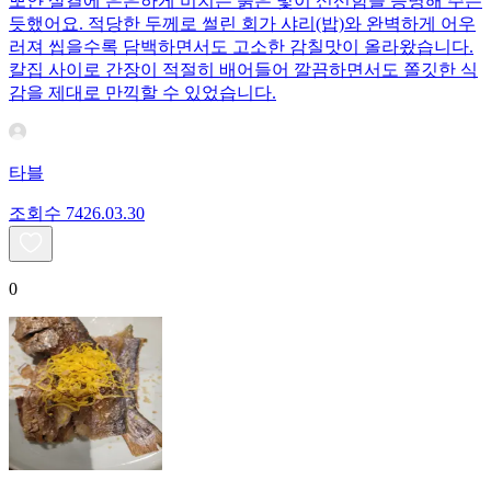
뽀얀 살결에 은은하게 비치는 붉은 빛이 신선함을 증명해 주는
듯했어요. 적당한 두께로 썰린 회가 샤리(밥)와 완벽하게 어우
러져 씹을수록 담백하면서도 고소한 감칠맛이 올라왔습니다.
칼집 사이로 간장이 적절히 배어들어 깔끔하면서도 쫄깃한 식
감을 제대로 만끽할 수 있었습니다.
타블
조회수
74
26.03.30
0