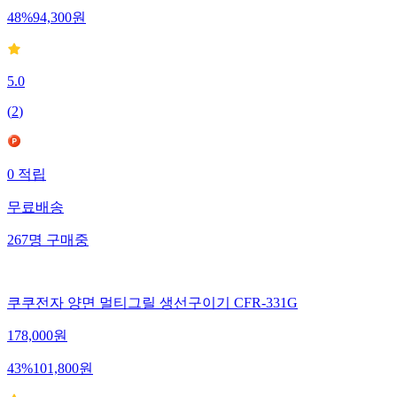
48
%
94,300
원
5.0
(
2
)
0
적립
무료배송
267
명
구매중
쿠쿠전자 양면 멀티그릴 생선구이기 CFR-331G
178,000
원
43
%
101,800
원