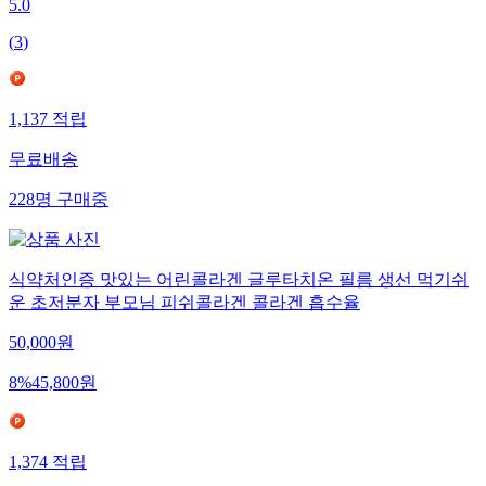
5.0
(
3
)
1,137
적립
무료배송
228
명
구매중
식약처인증 맛있는 어린콜라겐 글루타치온 필름 생선 먹기쉬
운 초저분자 부모님 피쉬콜라겐 콜라겐 흡수율
50,000
원
8
%
45,800
원
1,374
적립