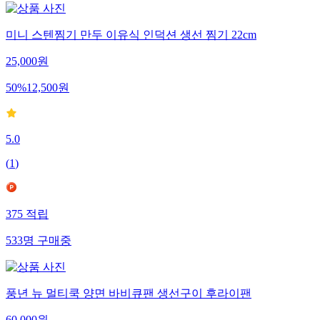
미니 스텐찜기 만두 이유식 인덕션 생선 찜기 22cm
25,000
원
50
%
12,500
원
5.0
(
1
)
375
적립
533
명
구매중
풍년 뉴 멀티쿡 양면 바비큐팬 생선구이 후라이팬