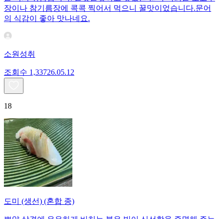
장이나 참기름장에 콕콕 찍어서 먹으니 꿀맛이었습니다.문어
의 식감이 좋아 맛나네요.
소원성취
조회수
1,337
26.05.12
18
도미 (생선) (혼합 종)