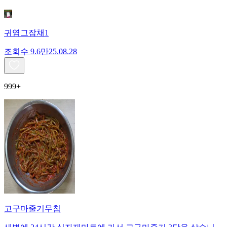
귀염그잡채1
조회수
9.6만
25.08.28
999+
고구마줄기무침