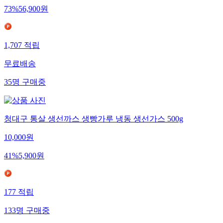
73
%
56,900
원
1,707
적립
무료배송
35
명
구매중
청대구 통살 생선까스 생빵가루 냉동 생선가스 500g
10,000
원
41
%
5,900
원
177
적립
133
명
구매중