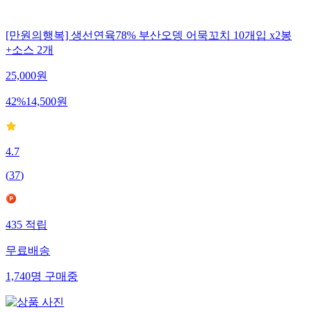
[만원의행복] 생선연육78% 부산오뎅 어묵꼬치 10개입 x2봉
+소스 2개
25,000
원
42
%
14,500
원
4.7
(
37
)
435
적립
무료배송
1,740
명
구매중