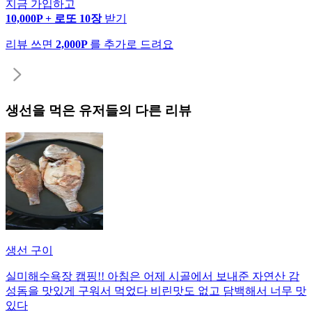
지금 가입하고
10,000P + 로또 10장
받기
리뷰 쓰면
2,000P
를 추가로 드려요
생선
을 먹은 유저들의 다른 리뷰
생선 구이
실미해수욕장 캠핑!! 아침은 어제 시골에서 보내준 자연산 감
성돔을 맛있게 구워서 먹었다 비린맛도 없고 담백해서 너무 맛
있다