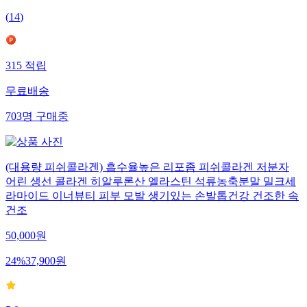
(
14
)
315
적립
무료배송
703
명
구매중
(대용량 피쉬콜라겐) 흡수율높은 리포좀 피쉬콜라겐 저분자
어린 생선 콜라겐 히알루론산 엘라스틴 석류농축분말 밀크세
라마이드 이너뷰티 피부 모발 생기있는 손발톱건강 건조한 속
건조
50,000
원
24
%
37,900
원