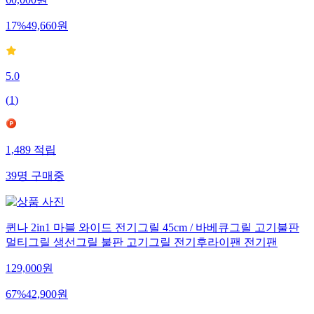
60,000
원
17
%
49,660
원
5.0
(
1
)
1,489
적립
39
명
구매중
퀸나 2in1 마블 와이드 전기그릴 45cm / 바베큐그릴 고기불판
멀티그릴 생선그릴 불판 고기그릴 전기후라이팬 전기팬
129,000
원
67
%
42,900
원