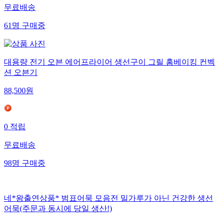
무료배송
61
명
구매중
대용량 전기 오븐 에어프라이어 생선구이 그릴 홈베이킹 컨벡
션 오븐기
88,500
원
0
적립
무료배송
98
명
구매중
네*왕출연상품* 범표어묵 모음전 밀가루가 아닌 건강한 생선
어묵(주문과 동시에 당일 생산!)