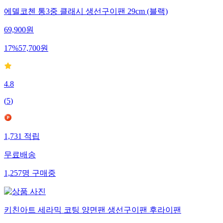
에델코첸 통3중 클래시 생선구이팬 29cm (블랙)
69,900
원
17
%
57,700
원
4.8
(
5
)
1,731
적립
무료배송
1,257
명
구매중
키친아트 세라믹 코팅 양면팬 생선구이팬 후라이팬