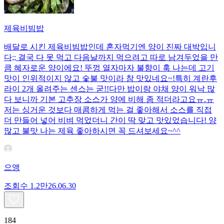
제육비빔밥
배달로 시킨 제육비빔밥인데 혼자먹기엔 양이 진짜 대박입니
다;; 결국 다 못 먹고 다음날까지 먹으려고 따로 남겨두었을 만
큼 혜자로운 양이에요! 뚜껑 열자마자 불향이 훅 나는데 고기
맛이 인위적이지 않고 숯불 맛이라 참 맛있네요~!특히 계란후
라이 2개 올려주는 센스는 굳!! ​다만 밥이랑 야채 양이 워낙 많
다 보니까 기본 고추장 소스가 양에 비해 좀 적더라고요ㅠ.ㅠ
저는 싱거운 것보다 매콤하게 먹는 걸 좋아해서 소스를 직접
더 만들어 넣어 비벼 먹었더니 간이 딱 맞고 맛있었습니다! 양
많고 불맛 나는 제육 좋아하시면 꼭 드셔보세요~^^
으앵
조회수
1.2만
26.06.30
184