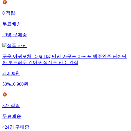
0
적립
무료배송
29
명
구매중
구운 아귀포채 150g-1kg 만만 아구포 아귀포 맥주안주 단짠단
짠 부드러운 건어포 생선포 안주 간식
21,800
원
50
%
10,900
원
327
적립
무료배송
424
명
구매중