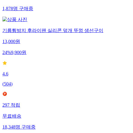
1,878
명
구매중
기름튐방지 후라이팬 실리콘 덮개 뚜껑 생선구이
13,000
원
24
%
9,900
원
4.6
(
504
)
297
적립
무료배송
18,348
명
구매중