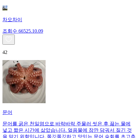
차오차이
조회수
665
25.10.09
42
문어
문어를 굵은 천일염으로 바락바락 주물러 씻은 후 끓는 물에
넣고 짧은 시간에 삶았습니다. 얼음물에 잠깐 담궈서 질긴 것
을 막기 위함입니다. 쫄깃쫄깃하고 맛있는 문어 숙회를 초고추