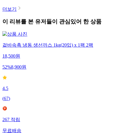
더보기
이 리뷰를 본 유저들이 관심있어 한 상품
겉바속촉 냉동 생선까스 1kg(20입) x 1팩 2팩
18,500
원
52
%
8,900
원
4.5
(
67
)
267
적립
무료배송