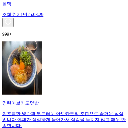
똘맹
조회수
2.1만
25.08.29
999+
명란아보카도덮밥
짭조름한 명란과 부드러운 아보카도의 조합으로 즐거운 점심
입니다 야채가 적절하게 들어가서 식감을 놓치지 않고 매우 만
족합니다.