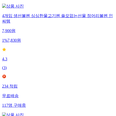
4개입 생선볼펜 싱싱한물고기펜 쓸모없는선물 정어리볼펜 인
싸템
7,900
원
1
%
7,830
원
4.3
(
3
)
234
적립
무료배송
117
명
구매중