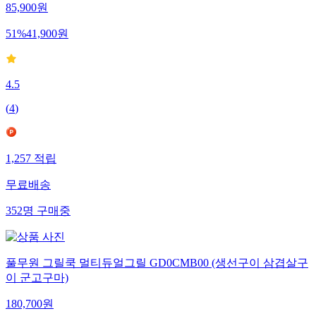
85,900
원
51
%
41,900
원
4.5
(
4
)
1,257
적립
무료배송
352
명
구매중
풀무원 그릴쿡 멀티듀얼그릴 GD0CMB00 (생선구이 삼겹살구
이 군고구마)
180,700
원