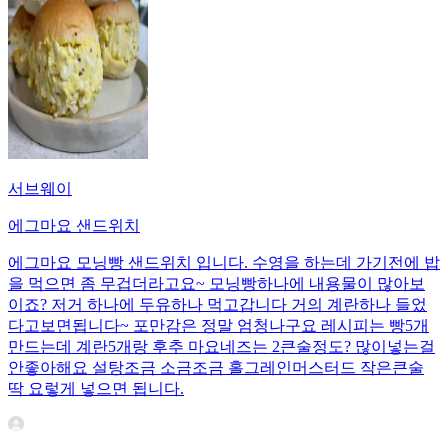
서브웨이
에그마요 샌드위치
에그마요 모닝빵 샌드위치 입니다. 수영을 하는데 가기전에 밥
을 먹으면 좀 무겁더라고요~ 모닝빵하나에 내용물이 많아보
이죠? 저거 하나에 두유하나 먹고갑니다 거의 계란하나 들었
다고보면됩니다~ 포만감은 정말 엄청나구요 레시피는 빵5개
만드는데 계란5개랑 후추 마요네즈는 2큰술정도? 많이넣는걸
안좋아해요 설탕조금 소금조금 홀그레인머스터드 작은큰술
딱 요렇게 넣으면 됩니다.