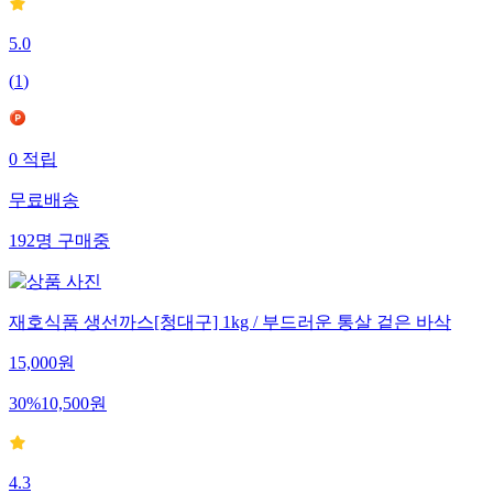
5.0
(
1
)
0
적립
무료배송
192
명
구매중
재호식품 생선까스[청대구] 1kg / 부드러운 통살 겉은 바삭
15,000
원
30
%
10,500
원
4.3