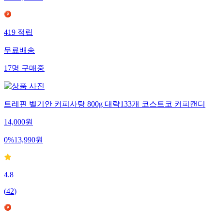
419
적립
무료배송
17
명
구매중
트레핀 벨기안 커피사탕 800g 대략133개 코스트코 커피캔디
14,000
원
0
%
13,990
원
4.8
(
42
)