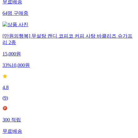
무료배송
64
명
구매중
[만원의행복] 무설탕 캔디 코피코 커피 사탕 바클리즈 슈가프
리 2종
15,000
원
33
%
10,000
원
4.8
(
9
)
300
적립
무료배송