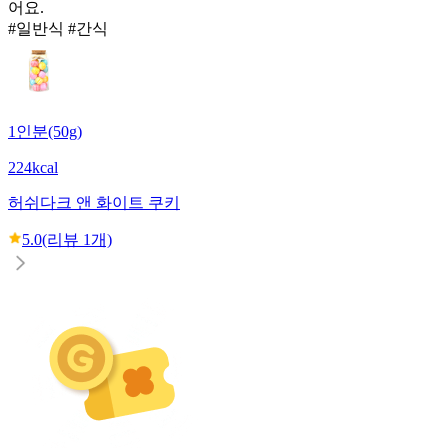
어요.
#일반식 #간식
1인분(50g)
224kcal
허쉬
다크 앤 화이트 쿠키
5.0
(리뷰
1
개)