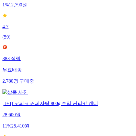
1
%
12,790
원
4.7
(
59
)
383
적립
무료배송
2,780
명
구매중
[1+1] 코피코 커피사탕 800g 수입 커피맛 캔디
28,600
원
11
%
25,410
원