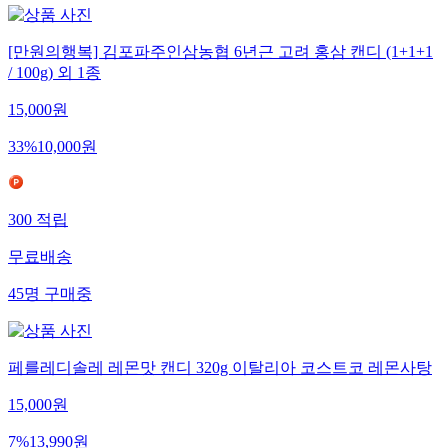
[만원의행복] 김포파주인삼농협 6년근 고려 홍삼 캔디 (1+1+1
/ 100g) 외 1종
15,000
원
33
%
10,000
원
300
적립
무료배송
45
명
구매중
페를레디솔레 레몬맛 캔디 320g 이탈리아 코스트코 레몬사탕
15,000
원
7
%
13,990
원