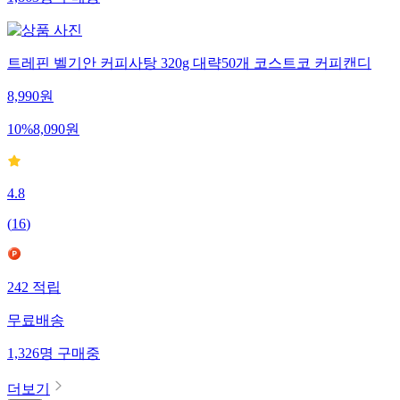
1,863
명
구매중
트레핀 벨기안 커피사탕 320g 대략50개 코스트코 커피캔디
8,990
원
10
%
8,090
원
4.8
(
16
)
242
적립
무료배송
1,326
명
구매중
더보기