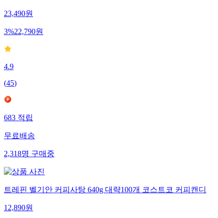
23,490
원
3
%
22,790
원
4.9
(
45
)
683
적립
무료배송
2,318
명
구매중
트레핀 벨기안 커피사탕 640g 대략100개 코스트코 커피캔디
12,890
원