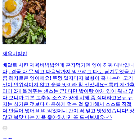
제육비빔밥
배달로 시킨 제육비빔밥인데 혼자먹기엔 양이 진짜 대박입니
다;; 결국 다 못 먹고 다음날까지 먹으려고 따로 남겨두었을 만
큼 혜자로운 양이에요! 뚜껑 열자마자 불향이 훅 나는데 고기
맛이 인위적이지 않고 숯불 맛이라 참 맛있네요~!특히 계란후
라이 2개 올려주는 센스는 굳!! ​다만 밥이랑 야채 양이 워낙 많
다 보니까 기본 고추장 소스가 양에 비해 좀 적더라고요ㅠ.ㅠ
저는 싱거운 것보다 매콤하게 먹는 걸 좋아해서 소스를 직접
더 만들어 넣어 비벼 먹었더니 간이 딱 맞고 맛있었습니다! 양
많고 불맛 나는 제육 좋아하시면 꼭 드셔보세요~^^