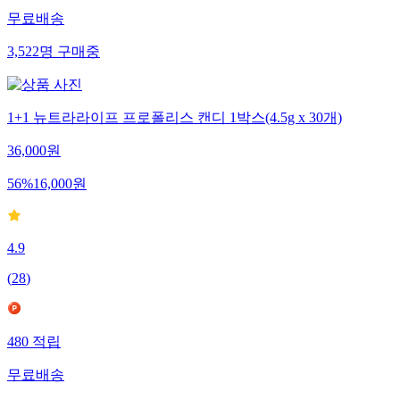
무료배송
3,522
명
구매중
1+1 뉴트라라이프 프로폴리스 캔디 1박스(4.5g x 30개)
36,000
원
56
%
16,000
원
4.9
(
28
)
480
적립
무료배송