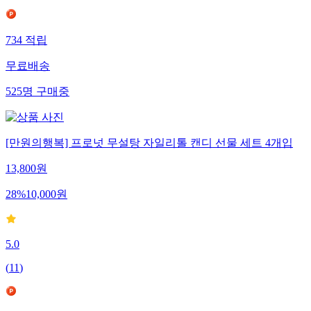
734
적립
무료배송
525
명
구매중
[만원의행복] 프로넛 무설탕 자일리톨 캔디 선물 세트 4개입
13,800
원
28
%
10,000
원
5.0
(
11
)