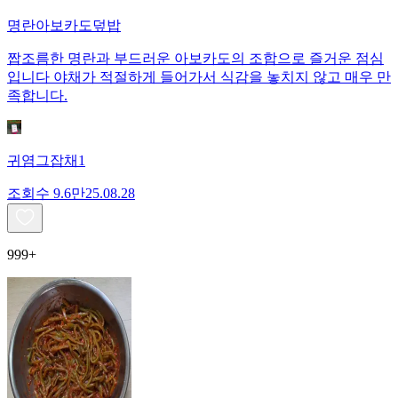
명란아보카도덮밥
짭조름한 명란과 부드러운 아보카도의 조합으로 즐거운 점심
입니다 야채가 적절하게 들어가서 식감을 놓치지 않고 매우 만
족합니다.
귀염그잡채1
조회수
9.6만
25.08.28
999+