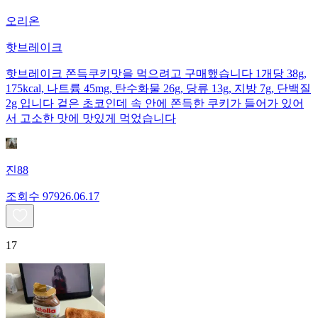
오리온
핫브레이크
핫브레이크 쫀득쿠키맛을 먹으려고 구매했습니다 1개당 38g,
175kcal, 나트륨 45mg, 탄수화물 26g, 당류 13g, 지방 7g, 단백질
2g 입니다 겉은 초코인데 속 안에 쫀득한 쿠키가 들어가 있어
서 고소한 맛에 맛있게 먹었습니다
진88
조회수
979
26.06.17
17