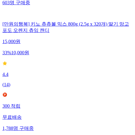
603
명
구매중
[만원의행복] 키노 츄츄볼 믹스 800g (2.5g x 320개) 딸기 망고
포도 오렌지 츄잉 캔디
15,000
원
33
%
10,000
원
4.4
(
14
)
300
적립
무료배송
1,788
명
구매중