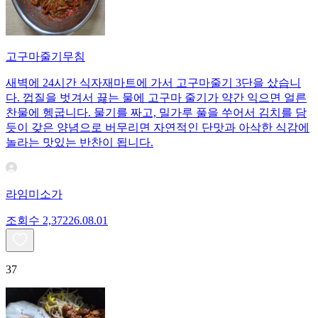
고구마줄기무침
새벽에 24시간 식자재마트에 가서 고구마줄기 3단을 샀습니
다. 껍질을 벗겨서 끓는 물에 고구마 줄기가 약간 익으면 얼른
찬물에 헹굽니다. 물기를 짜고, 밀가루 풀을 쑤어서 김치를 담
듯이 갖은 양념으로 버무리면 자연적인 단맛과 아삭한 식감에
놀라는 맛있는 반찬이 됩니다.
라임미소가
조회수
2,372
26.08.01
37