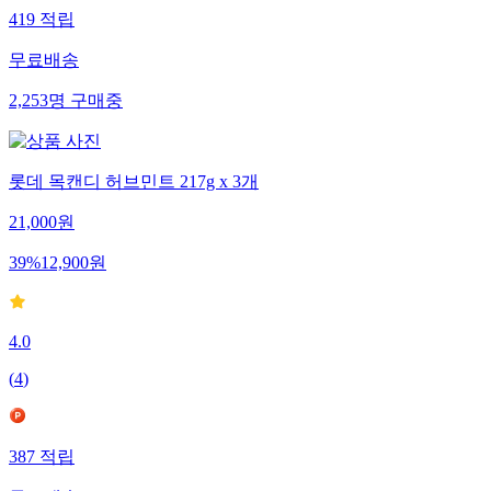
419
적립
무료배송
2,253
명
구매중
롯데 목캔디 허브민트 217g x 3개
21,000
원
39
%
12,900
원
4.0
(
4
)
387
적립