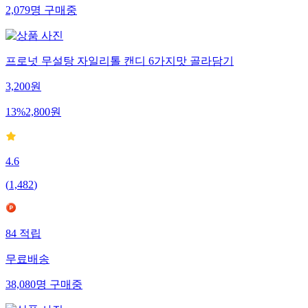
2,079
명
구매중
프로넛 무설탕 자일리톨 캔디 6가지맛 골라담기
3,200
원
13
%
2,800
원
4.6
(
1,482
)
84
적립
무료배송
38,080
명
구매중