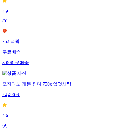
4.9
(
9
)
762
적립
무료배송
896
명
구매중
포지타노 레몬 캔디 750g 입덧사탕
24,490
원
4.6
(
9
)