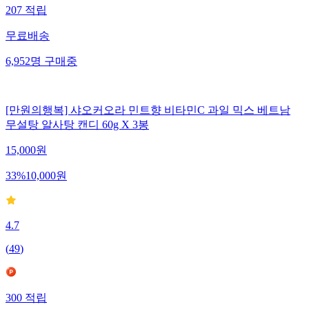
207
적립
무료배송
6,952
명
구매중
[만원의행복] 샤오커오라 민트향 비타민C 과일 믹스 베트남
무설탕 알사탕 캔디 60g X 3봉
15,000
원
33
%
10,000
원
4.7
(
49
)
300
적립