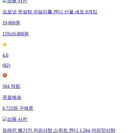
프로넛 무설탕 자일리톨 캔디 선물 세트 6개입
19,800
원
15
%
16,800
원
4.6
(
82
)
504
적립
무료배송
6,725
명
구매중
트레핀 벨기안 커피사탕 스위트 캔디 1.5kg 커피맛사탕