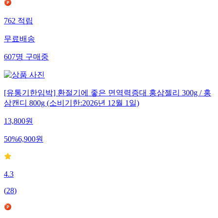
762
적립
무료배송
607
명
구매중
[유통기한임박] 환절기에 좋은 면역력증대 홍삼젤리 300g / 홍
삼캔디 800g (소비기한:2026년 12월 1일)
13,800
원
50
%
6,900
원
4.3
(
28
)