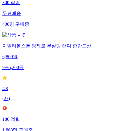
300
적립
무료배송
400
명
구매중
자일리톨스톤 당제로 무설탕 캔디 판란드산
6,800
원
9
%
6,200
원
4.9
(
27
)
186
적립