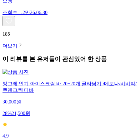
으앵
조회수
1.2만
26.06.30
185
더보기
이 리뷰를 본 유저들이 관심있어 한 상품
빙그레 인기 아이스크림 바 20+20개 골라담기 /메로나/비비빅/
쿠앤크/캔디바
30,000
원
28
%
21,500
원
4.9