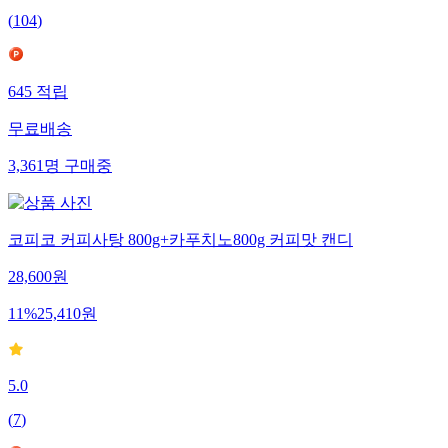
(
104
)
645
적립
무료배송
3,361
명
구매중
코피코 커피사탕 800g+카푸치노800g 커피맛 캔디
28,600
원
11
%
25,410
원
5.0
(
7
)