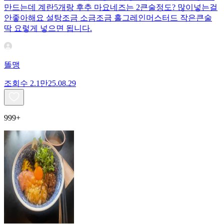
만드는데 계란5개랑 후추 마요네즈는 2큰술정도? 많이넣는걸
안좋아해요 설탕조금 소금조금 홀그레인머스터드 작은큰술
딱 요렇게 넣으면 됩니다.
똘맹
조회수
2.1만
25.08.29
999+