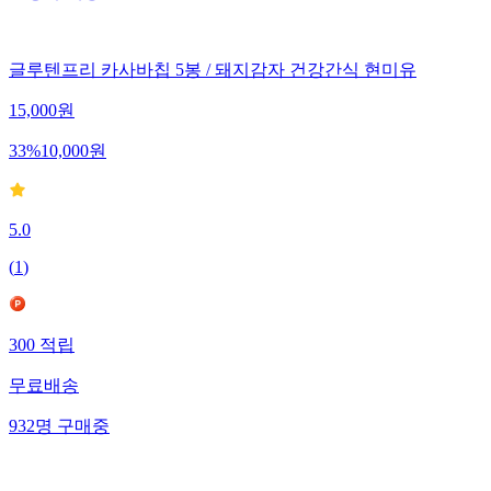
글루텐프리 카사바칩 5봉 / 돼지감자 건강간식 현미유
15,000
원
33
%
10,000
원
5.0
(
1
)
300
적립
무료배송
932
명
구매중