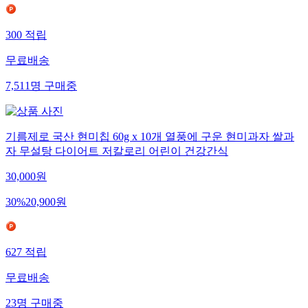
300
적립
무료배송
7,511
명
구매중
기름제로 국산 현미칩 60g x 10개 열풍에 구운 현미과자 쌀과
자 무설탕 다이어트 저칼로리 어린이 건강간식
30,000
원
30
%
20,900
원
627
적립
무료배송
23
명
구매중