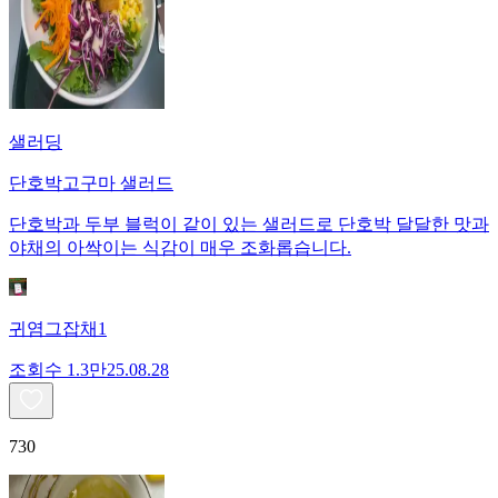
샐러딩
단호박고구마 샐러드
단호박과 두부 블럭이 같이 있는 샐러드로 단호박 달달한 맛과
야채의 아싹이는 식감이 매우 조화롭습니다.
귀염그잡채1
조회수
1.3만
25.08.28
730