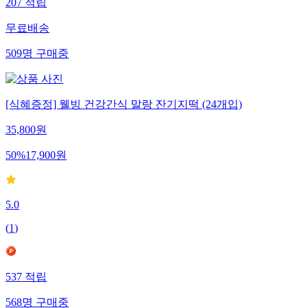
207
적립
무료배송
509
명
구매중
[식혜증정] 웰빙 건강간식 말랑 잔기지떡 (24개입)
35,800
원
50
%
17,900
원
5.0
(
1
)
537
적립
568
명
구매중