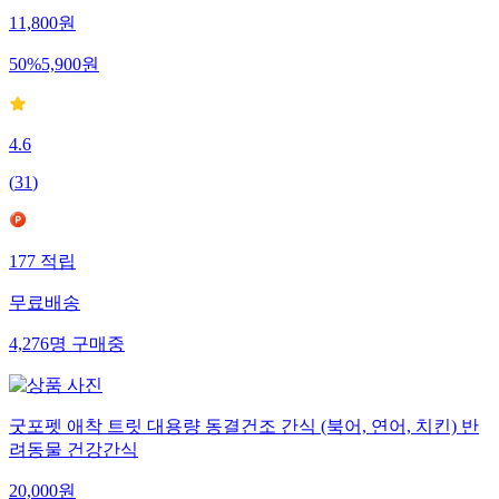
11,800
원
50
%
5,900
원
4.6
(
31
)
177
적립
무료배송
4,276
명
구매중
굿포펫 애착 트릿 대용량 동결건조 간식 (북어, 연어, 치킨) 반
려동물 건강간식
20,000
원