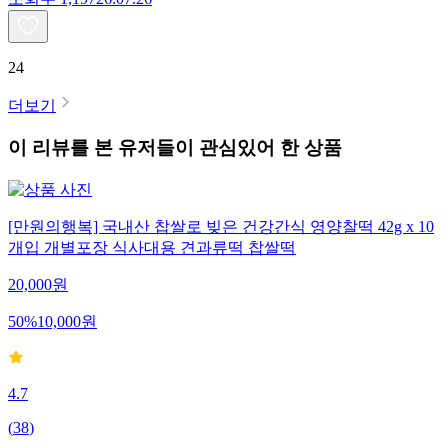
24
더보기
이 리뷰를 본 유저들이 관심있어 한 상품
[만원의행복] 국내산 찹쌀로 빚은 건강간식 영양찰떡 42g x 10
개입 개별포장 식사대용 견과류떡 찹쌀떡
20,000
원
50
%
10,000
원
4.7
(
38
)