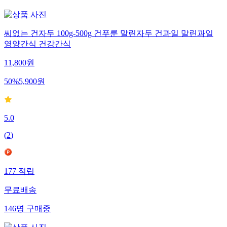
씨없는 건자두 100g-500g 건푸룬 말린자두 건과일 말린과일
영양간식 건강간식
11,800
원
50
%
5,900
원
5.0
(
2
)
177
적립
무료배송
146
명
구매중