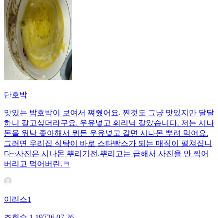
단호박
맛있는 밤호박이 보여서 쪄줬어요. 찐것도 그냥 맛있지만 달달
하니 갈고싶더라구요. 우유넣고 휘리닉 갈았습니다. 저는 시나
몬을 워낙 좋아해서 뭐든 우유넣고 갈면 시나몬 뿌려 먹어요.
그러면 우리집 식탁이 바로 스타빡스가 되는 매직이 펼쳐집니
다~사진은 시나몬 뿌리기전.뿌리고는 급해서 사진을 안 찍어
버리고 먹어버린.ㅋ
이리스1
조회수
1,197
26.07.26