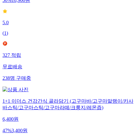
50
%
10,900
원
5.0
(
1
)
327
적립
무료배송
238
명
구매중
1+1 이더스 건강간식 골라담기 (고구마바/고구마말랭이/카사
바스틱/고구마스틱/고구마라떼/크룽지/레몬즙)
6,400
원
47
%
3,400
원