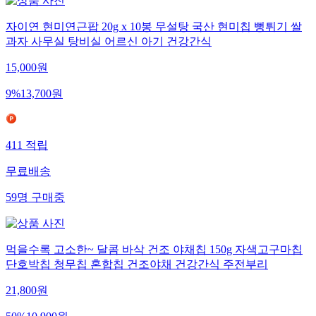
자이연 현미연근팝 20g x 10봉 무설탕 국산 현미칩 뻥튀기 쌀
과자 사무실 탕비실 어르신 아기 건강간식
15,000
원
9
%
13,700
원
411
적립
무료배송
59
명
구매중
먹을수록 고소한~ 달콤 바삭 건조 야채칩 150g 자색고구마칩
단호박칩 청무칩 혼합칩 건조야채 건강간식 주전부리
21,800
원