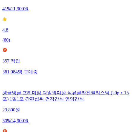
41
%
11,900
원
4.8
(
60
)
357
적립
361,084
명
구매중
탱글탱글 프리미엄 과일의여왕 석류콜라겐젤리스틱 (20g x 15
포) 1일1포 간편섭취 건강간식 영양간식
29,800
원
50
%
14,900
원