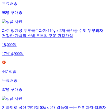
무료배송
98
명
구매중
파주 장단콩 두부국수과자 110g x 5개 국산콩 수제 두부과자
건강한 단백질 스낵 두부칩 구운 건강간식
18,000
원
17
%
14,900
원
447
적립
무료배송
37
명
구매중
기름제로 국산 현미칩 60g x 5개 열풍에 구운 현미과자 쌀과자