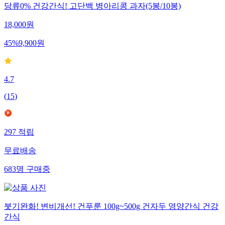
당류0% 건강간식! 고단백 병아리콩 과자(5봉/10봉)
18,000
원
45
%
9,900
원
4.7
(
15
)
297
적립
무료배송
683
명
구매중
붓기완화! 변비개선! 건푸룬 100g~500g 건자두 영양간식 건강
간식