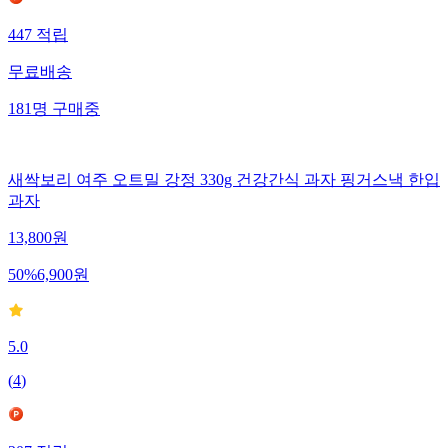
447
적립
무료배송
181
명
구매중
새싹보리 여주 오트밀 강정 330g 건강간식 과자 핑거스낵 한입
과자
13,800
원
50
%
6,900
원
5.0
(
4
)