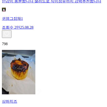
만감이 충분합니다 샐러드로 식이섬유까지 강력추천합니다
귀염그잡채1
조회수
2만
25.08.28
798
상하치즈