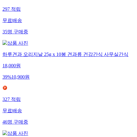
297
적립
무료배송
35
명
구매중
하루견과 오리지날 25g x 10봉 견과류 건강간식 사무실간식
18,000
원
39
%
10,900
원
327
적립
무료배송
46
명
구매중