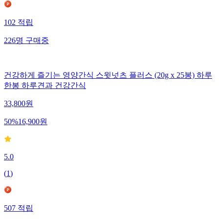
102
적립
226
명
구매중
건강하게 즐기는 영양간식 스윗넛츠 플러스 (20g x 25봉) 하루
한봉 하루견과 건강간식
33,800
원
50
%
16,900
원
5.0
(
1
)
507
적립