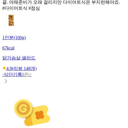
끝. 야채준비가 오래 걸리지만 다이어트식은 부지런해야죠.
#다이어트식 #점심
1인분(100g)
67kcal
닭가슴살 샐러드
4.9
(리뷰
148
개)
·
식단기록
8천+