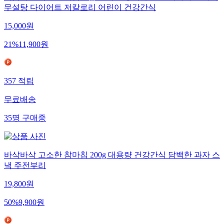
무설탕 다이어트 저칼로리 어린이 건강간식
15,000
원
21
%
11,900
원
357
적립
무료배송
35
명
구매중
바삭바삭 고소한 참마칩 200g 대용량 건강간식 담백한 과자 스
낵 주전부리
19,800
원
50
%
9,900
원