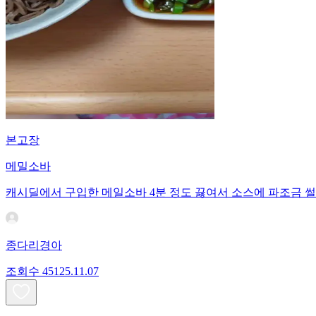
본고장
메밀소바
캐시딜에서 구입한 메일소바 4분 정도 끓여서 소스에 파조금 썰
종다리경아
조회수
451
25.11.07