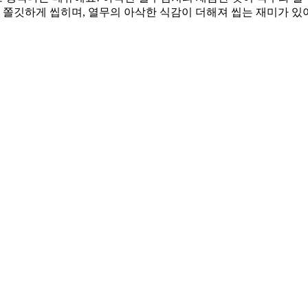
고 쫄깃하게 씹히며, 열무의 아삭한 식감이 더해져 씹는 재미가 있