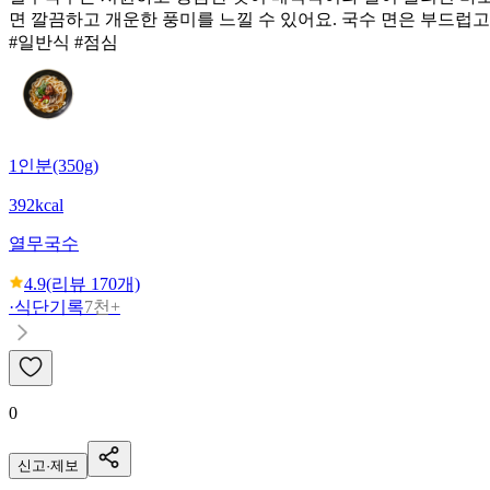
면 깔끔하고 개운한 풍미를 느낄 수 있어요. 국수 면은 부드럽
#일반식 #점심
1인분(350g)
392kcal
열무국수
4.9
(리뷰
170
개)
·
식단기록
7천+
0
신고·제보