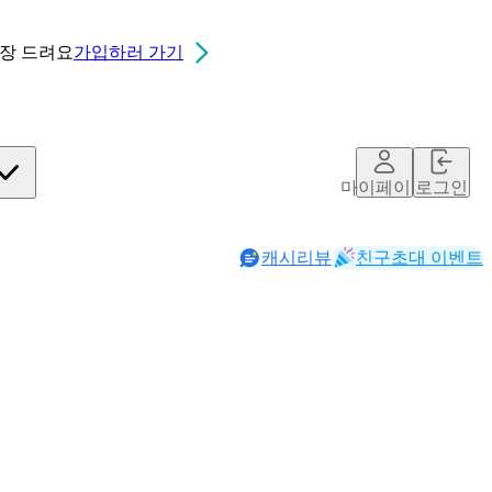
0장
드려요
가입하러 가기
마이페이지
로그인
캐시리뷰
친구초대 이벤트