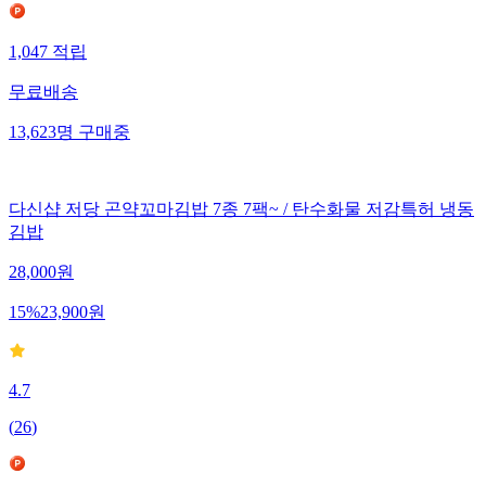
1,047
적립
무료배송
13,623
명
구매중
다신샵 저당 곤약꼬마김밥 7종 7팩~ / 탄수화물 저감특허 냉동
김밥
28,000
원
15
%
23,900
원
4.7
(
26
)