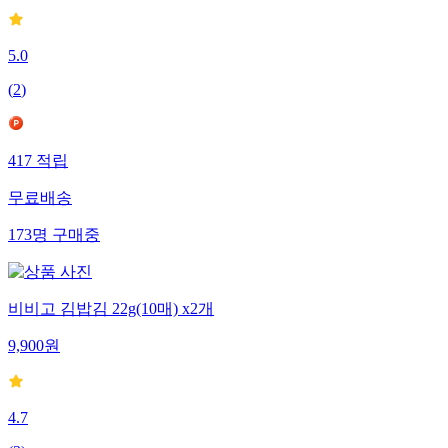
5.0
(
2
)
417
적립
무료배송
173
명
구매중
비비고 김밥김 22g(10매) x2개
9,900
원
4.7