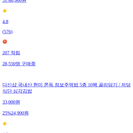
51
%
6,900
원
4.8
(
576
)
207
적립
28,550
명
구매중
다신샵 국내산 현미 쫀득 점보주먹밥 5종 10팩 골라담기 / 저당
식단 심각김밥
33,000
원
25
%
24,900
원