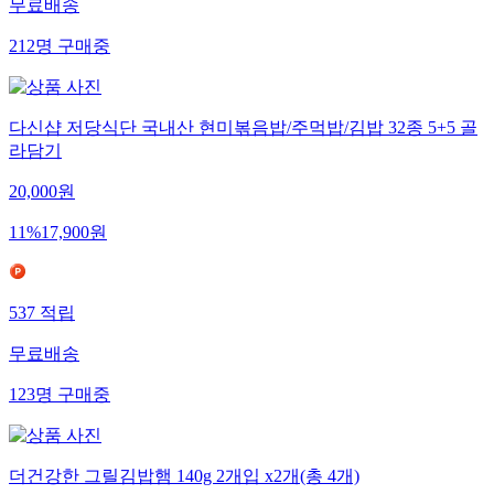
무료배송
212
명
구매중
다신샵 저당식단 국내산 현미볶음밥/주먹밥/김밥 32종 5+5 골
라담기
20,000
원
11
%
17,900
원
537
적립
무료배송
123
명
구매중
더건강한 그릴김밥햄 140g 2개입 x2개(총 4개)