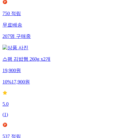
750
적립
무료배송
207
명
구매중
스팸 김밥햄 260g x2개
19,900
원
10
%
17,900
원
5.0
(
1
)