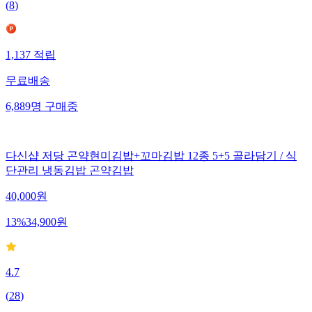
(
8
)
1,137
적립
무료배송
6,889
명
구매중
다신샵 저당 곤약현미김밥+꼬마김밥 12종 5+5 골라담기 / 식
단관리 냉동김밥 곤약김밥
40,000
원
13
%
34,900
원
4.7
(
28
)