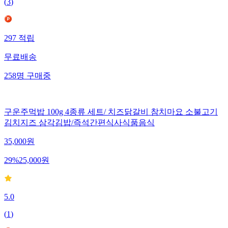
(
3
)
297
적립
무료배송
258
명
구매중
구운주먹밥 100g 4종류 세트/ 치즈닭갈비 참치마요 소불고기
김치지즈 삼각김밥/즉석간편식사식품음식
35,000
원
29
%
25,000
원
5.0
(
1
)