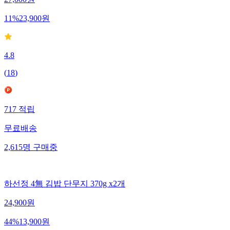
27,000
원
11
%
23,900
원
4.8
(
18
)
717
적립
무료배송
2,615
명
구매중
하선정 4無 김밥 단무지 370g x2개
24,900
원
44
%
13,900
원