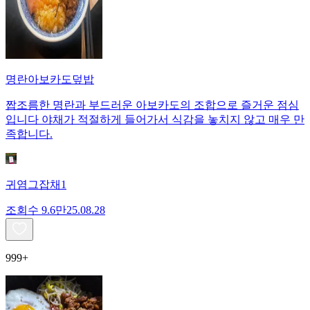
명란아보카도덮밥
짭조름한 명란과 부드러운 아보카도의 조합으로 즐거운 점심
입니다 야채가 적절하게 들어가서 식감을 놓치지 않고 매우 만
족합니다.
귀염그잡채1
조회수
9.6만
25.08.28
999+