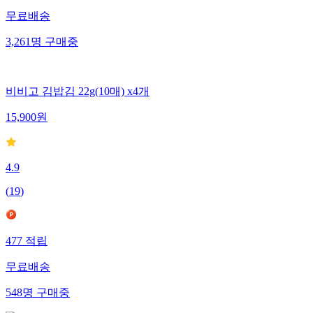
무료배송
3,261
명
구매중
비비고 김밥김 22g(10매) x4개
15,900
원
4.9
(
19
)
477
적립
무료배송
548
명
구매중