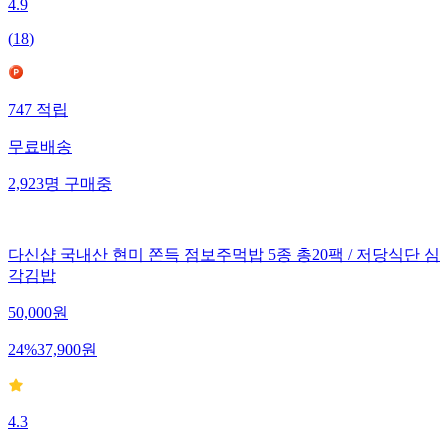
4.9
(
18
)
747
적립
무료배송
2,923
명
구매중
다신샵 국내산 현미 쫀득 점보주먹밥 5종 총20팩 / 저당식단 심
각김밥
50,000
원
24
%
37,900
원
4.3