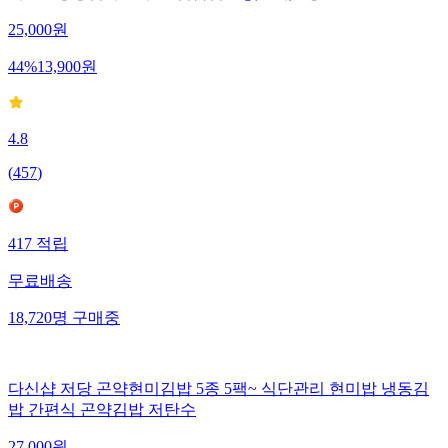
지도표성경김 두번구운 김밥김 21g(10매) 5봉
25,000
원
44
%
13,900
원
4.8
(
457
)
417
적립
무료배송
18,720
명
구매중
다신샵 저당 곤약현미김밥 5종 5팩~ 식단관리 현미밥 냉동김
밥 간편식 곤약김밥 저탄수