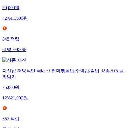
국내 생산 초간편 주먹밥 삼각김밥 만들기 김밥틀
20,000
원
42
%
11,600
원
348
적립
61
명
구매중
다신샵 저당식단 국내산 현미볶음밥/주먹밥/김밥 32종 5+5 골
라담기
25,000
원
12
%
21,900
원
657
적립