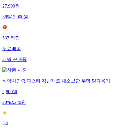
27,900
원
36
%
17,900
원
537
적립
무료배송
21
명
구매중
식약처인증 파스타 김밥재료 채소보관 투명 밀폐용기
2,800
원
20
%
2,240
원
5.0