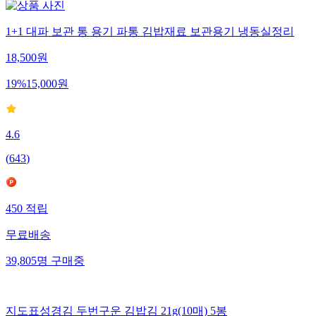
1+1 대파 보관 통 용기 파통 김밥재료 보관용기 냉동실정리
18,500
원
19
%
15,000
원
4.6
(
643
)
450
적립
무료배송
39,805
명
구매중