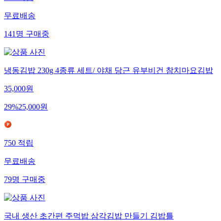
537
적립
무료배송
141
명
구매중
냉동김밥 230g 4종류 세트/ 야채 당근 유부비건 참치마요김밥
35,000
원
29
%
25,000
원
750
적립
무료배송
79
명
구매중