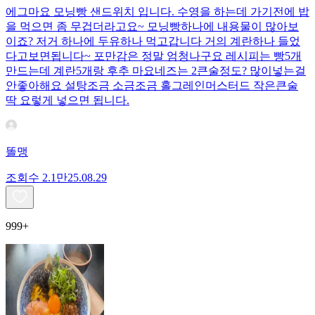
에그마요 모닝빵 샌드위치 입니다. 수영을 하는데 가기전에 밥
을 먹으면 좀 무겁더라고요~ 모닝빵하나에 내용물이 많아보
이죠? 저거 하나에 두유하나 먹고갑니다 거의 계란하나 들었
다고보면됩니다~ 포만감은 정말 엄청나구요 레시피는 빵5개
만드는데 계란5개랑 후추 마요네즈는 2큰술정도? 많이넣는걸
안좋아해요 설탕조금 소금조금 홀그레인머스터드 작은큰술
딱 요렇게 넣으면 됩니다.
똘맹
조회수
2.1만
25.08.29
999+