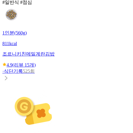
#일반식 #점심
1인분(560g)
811kcal
조르니키친
메밀계란김밥
4.9
(리뷰
15
개)
·
식단기록
525회