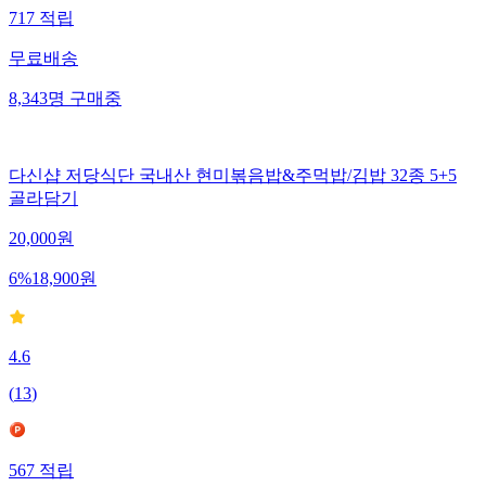
717
적립
무료배송
8,343
명
구매중
다신샵 저당식단 국내산 현미볶음밥&주먹밥/김밥 32종 5+5
골라담기
20,000
원
6
%
18,900
원
4.6
(
13
)
567
적립