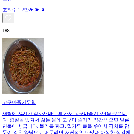
조회수
1.2만
26.06.30
188
고구마줄기무침
새벽에 24시간 식자재마트에 가서 고구마줄기 3단을 샀습니
다. 껍질을 벗겨서 끓는 물에 고구마 줄기가 약간 익으면 얼른
찬물에 헹굽니다. 물기를 짜고, 밀가루 풀을 쑤어서 김치를 담
듯이 갖은 양념으로 버무리면 자연적인 단맛과 아삭한 식감에