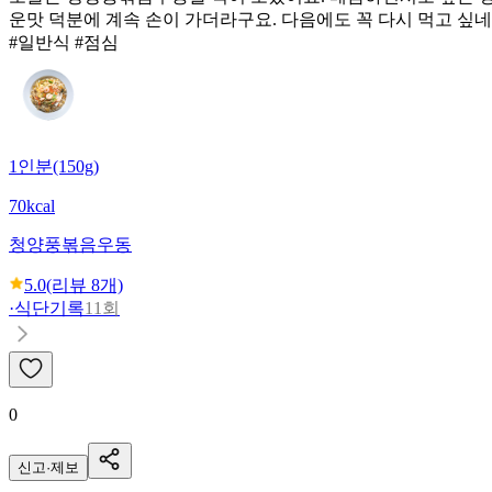
운맛 덕분에 계속 손이 가더라구요. 다음에도 꼭 다시 먹고 싶네
#일반식 #점심
1인분(150g)
70kcal
청양풍볶음우동
5.0
(리뷰
8
개)
·
식단기록
11회
0
신고·제보