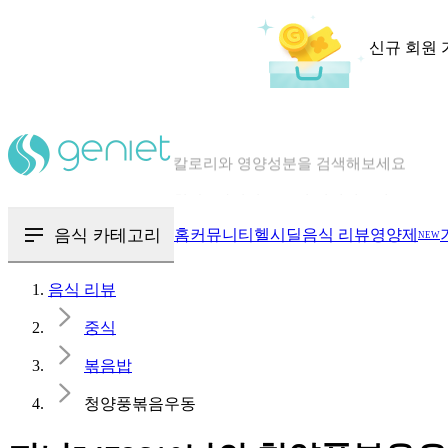
신규 회원 
칼로리와 영양성분을 검색해보세요
혈당 · 다이어트 음식 검색해보세요
음식 · 영양제 리뷰를 찾아보세요
음식 카테고리
홈
커뮤니티
헬시딜
음식 리뷰
영양제
NEW
음식 리뷰
중식
볶음밥
청양풍볶음우동