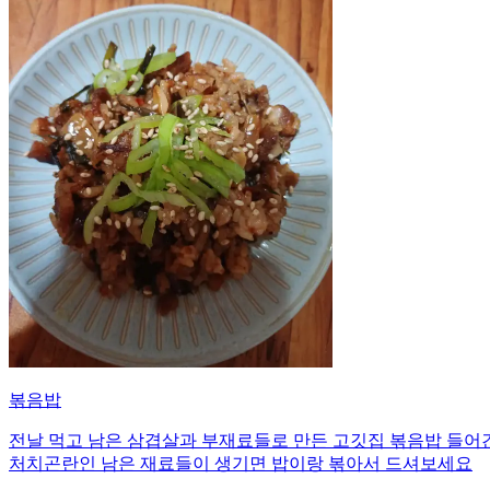
볶음밥
전날 먹고 남은 삼겹살과 부재료들로 만든 고깃집 볶음밥 들어간
처치곤란인 남은 재료들이 생기면 밥이랑 볶아서 드셔보세요