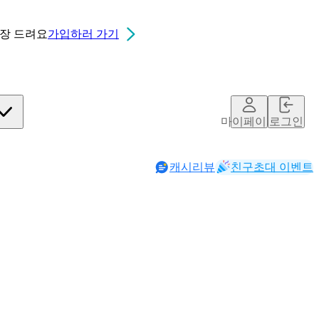
0장
드려요
가입하러 가기
마이페이지
로그인
캐시리뷰
친구초대 이벤트