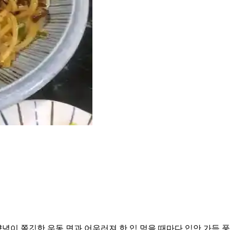
이 쫄깃한 우동 면과 어우러져 한 입 먹을 때마다 입안 가득 풍