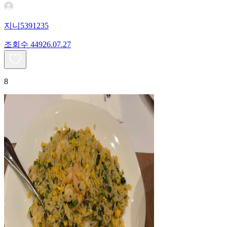
지니5391235
조회수
449
26.07.27
8