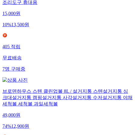
조리도구 휴대용
15,000
원
10
%
13,500
원
405
적립
무료배송
7
명
구매중
브로덴하우스 스텐 클린업볼 8L / 설거지통 스텐설거지통 싱
크대설거지통 캠핑설거지통 사각설거지통 수저설거지통 야채
세척볼 세척볼 과일세척볼
49,000
원
74
%
12,900
원