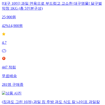
[대구 10미] 과일 연육으로 부드럽고 고소한 대구명물! 달구벌
막창 1KG (총 5인분구성)
25,900
원
42
%
14,900
원
4.7
(
7
)
447
적립
무료배송
281
명
구매중
(집과도 그린 10개) 과일 집 주방 과도 식도 칼 나이프 과일칼