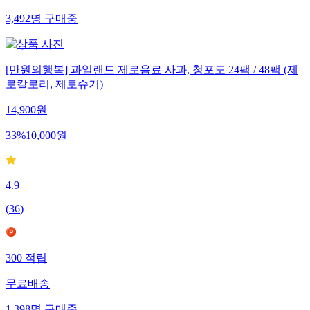
3,492
명
구매중
[만원의행복] 과일랜드 제로음료 사과, 청포도 24팩 / 48팩 (제
로칼로리, 제로슈거)
14,900
원
33
%
10,000
원
4.9
(
36
)
300
적립
무료배송
1,398
명
구매중