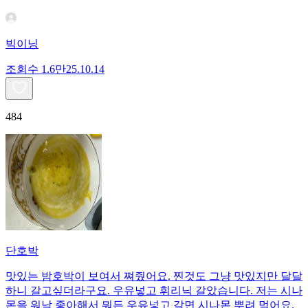
빅이닝
조회수
1.6만
25.10.14
484
단호박
맛있는 밤호박이 보여서 쪄줬어요. 찐것도 그냥 맛있지만 달달
하니 갈고싶더라구요. 우유넣고 휘리닉 갈았습니다. 저는 시나
몬을 워낙 좋아해서 뭐든 우유넣고 갈면 시나몬 뿌려 먹어요.