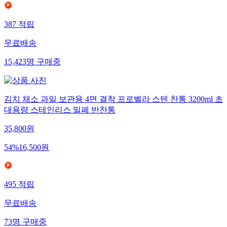
387
적립
무료배송
15,423
명
구매중
김치 채소 과일 보관용 4면 결착 프로벨라 스텐 찬통 3200ml 초
대용량 스테인리스 밀폐 반찬통
35,800
원
54
%
16,500
원
495
적립
무료배송
73
명
구매중