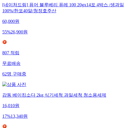
[네이처드림] 퓨어 블루베리 퓨레 100 20gx14포 4박스 /생과일
100%/한포40알/청정호주산
60,000
원
55
%
26,900
원
807
적립
무료배송
62
명
구매중
감동 베이킹소다 2kg 식기세척 과일세척 청소용세제
16,010
원
17
%
13,340
원