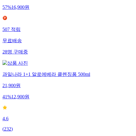
57
%
16,900
원
507
적립
무료배송
28
명
구매중
과일나라 1+1 알로에베라 클렌징폼 500ml
21,900
원
41
%
12,900
원
4.6
(
232
)