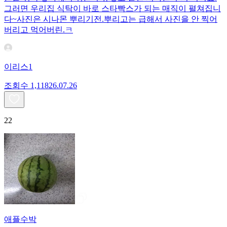
그러면 우리집 식탁이 바로 스타빡스가 되는 매직이 펼쳐집니
다~사진은 시나몬 뿌리기전.뿌리고는 급해서 사진을 안 찍어
버리고 먹어버린.ㅋ
이리스1
조회수
1,118
26.07.26
22
애플수박