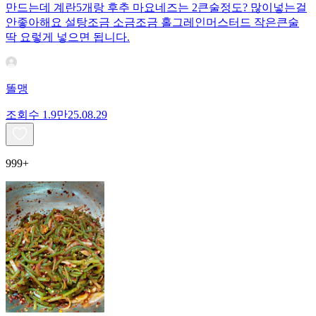
만드는데 계란5개랑 후추 마요네즈는 2큰술정도? 많이넣는걸
안좋아해요 설탕조금 소금조금 홀그레인머스터드 작은큰술
딱 요렇게 넣으면 됩니다.
똘맹
조회수
1.9만
25.08.29
999+