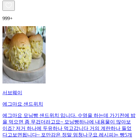
999+
서브웨이
에그마요 샌드위치
에그마요 모닝빵 샌드위치 입니다. 수영을 하는데 가기전에 밥
을 먹으면 좀 무겁더라고요~ 모닝빵하나에 내용물이 많아보
이죠? 저거 하나에 두유하나 먹고갑니다 거의 계란하나 들었
다고보면됩니다~ 포만감은 정말 엄청나구요 레시피는 빵5개