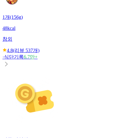
1개(156g)
48kcal
참외
4.8
(리뷰
537
개)
·
식단기록
6.7만+