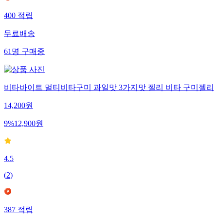
400
적립
무료배송
61
명
구매중
비타바이트 멀티비타구미 과일맛 3가지맛 젤리 비타 구미젤리
14,200
원
9
%
12,900
원
4.5
(
2
)
387
적립