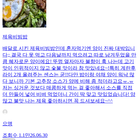
제육비빔밥
배달로 시킨 제육비빔밥인데 혼자먹기엔 양이 진짜 대박입니
다;; 결국 다 못 먹고 다음날까지 먹으려고 따로 남겨두었을 만
큼 혜자로운 양이에요! 뚜껑 열자마자 불향이 훅 나는데 고기
맛이 인위적이지 않고 숯불 맛이라 참 맛있네요~!특히 계란후
라이 2개 올려주는 센스는 굳!! ​다만 밥이랑 야채 양이 워낙 많
다 보니까 기본 고추장 소스가 양에 비해 좀 적더라고요ㅠ.ㅠ
저는 싱거운 것보다 매콤하게 먹는 걸 좋아해서 소스를 직접
더 만들어 넣어 비벼 먹었더니 간이 딱 맞고 맛있었습니다! 양
많고 불맛 나는 제육 좋아하시면 꼭 드셔보세요~^^
으앵
조회수
1.1만
26.06.30