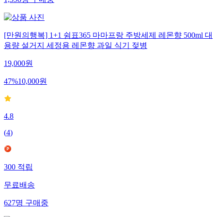
[만원의행복] 1+1 쉼표365 마마프랑 주방세제 레몬향 500ml 대
용량 설거지 세정용 레몬향 과일 식기 젖병
19,000
원
47
%
10,000
원
4.8
(
4
)
300
적립
무료배송
627
명
구매중