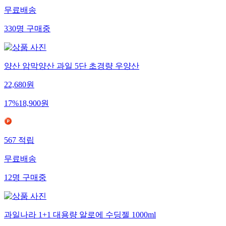
무료배송
330
명
구매중
양산 암막양산 과일 5단 초경량 우양산
22,680
원
17
%
18,900
원
567
적립
무료배송
12
명
구매중
과일나라 1+1 대용량 알로에 수딩젤 1000ml