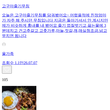
고구마줄기무침
오늘은 고구마줄기무침를 담궈봤어요~ 어렸을적에 친정엄마
가 자주 해 주시던 무침입니다 지금은 돌아가셔서 안 계시지만
제가 비슷하게 훙내를 내 봤어요 줄기 껍질벗기고 끓는물에 3
분데치고 건고추갈고 고춧가루,마늘,젓갈,깨,매실청조금.넘고
무치면 됩니다
울가족
조회수
1.1만
26.07.07
105