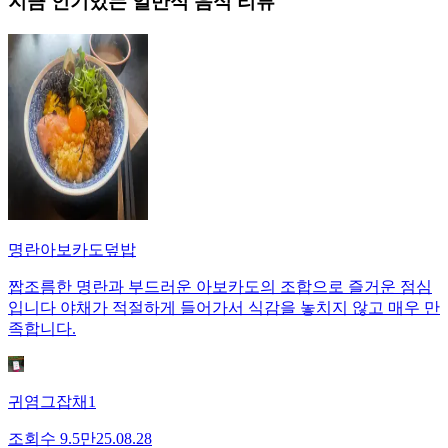
지금 인기있는
일반식
음식 리뷰
명란아보카도덮밥
짭조름한 명란과 부드러운 아보카도의 조합으로 즐거운 점심
입니다 야채가 적절하게 들어가서 식감을 놓치지 않고 매우 만
족합니다.
귀염그잡채1
조회수
9.5만
25.08.28