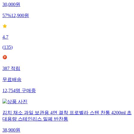
30,000
원
57
%
12,900
원
4.7
(
135
)
387
적립
무료배송
12,754
명
구매중
김치 채소 과일 보관용 4면 결착 프로벨라 스텐 찬통 4200ml 초
대용량 스테인리스 밀폐 반찬통
38,900
원