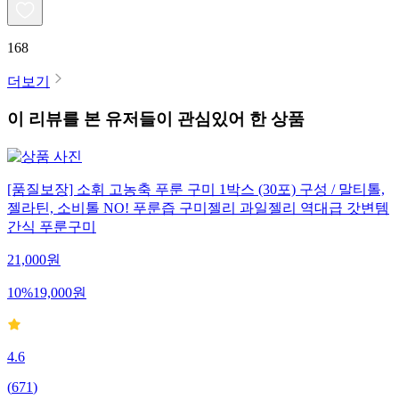
168
더보기
이 리뷰를 본 유저들이 관심있어 한 상품
[품질보장] 소휘 고농축 푸룬 구미 1박스 (30포) 구성 / 말티톨,
젤라틴, 소비톨 NO! 푸룬즙 구미젤리 과일젤리 역대급 갓변템
간식 푸룬구미
21,000
원
10
%
19,000
원
4.6
(
671
)