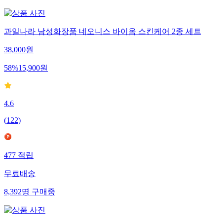
과일나라 남성화장품 네오니스 바이옴 스킨케어 2종 세트
38,000
원
58
%
15,900
원
4.6
(
122
)
477
적립
무료배송
8,392
명
구매중