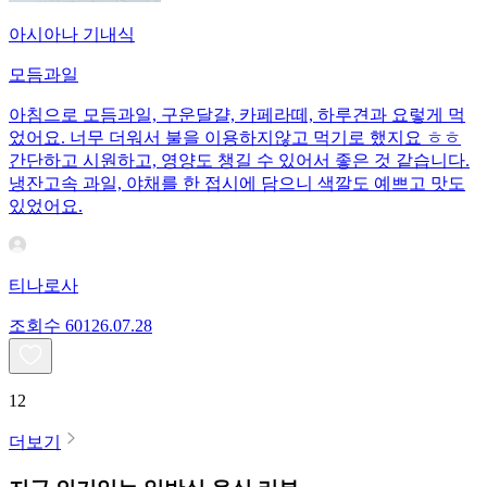
아시아나 기내식
모듬과일
아침으로 모듬과일, 구운달걀, 카페라떼, 하루견과 요렇게 먹
었어요. 너무 더워서 불을 이용하지않고 먹기로 했지요 ㅎㅎ
간단하고 시원하고, 영양도 챙길 수 있어서 좋은 것 같습니다.
냉잔고속 과일, 야채를 한 접시에 담으니 색깔도 예쁘고 맛도
있었어요.
티나로사
조회수
601
26.07.28
12
더보기