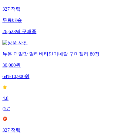
327
적립
무료배송
26,623
명
구매중
뉴온 과일맛 멀티비타민미네랄 구미젤리 80정
30,000
원
64
%
10,900
원
4.8
(
57
)
327
적립