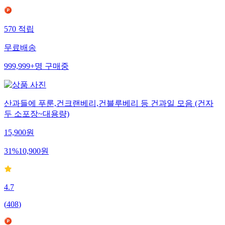
570
적립
무료배송
999,999+
명
구매중
산과들에 푸룬,건크랜베리,건블루베리 등 건과일 모음 (건자
두 소포장~대용량)
15,900
원
31
%
10,900
원
4.7
(
408
)