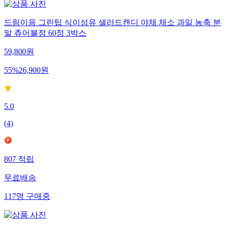
드림이음 그린팁 식이섬유 샐러드캔디 야채 채소 과일 농축 분
말 츄어블정 60정 3박스
59,800
원
55
%
26,900
원
5.0
(
4
)
807
적립
무료배송
117
명
구매중