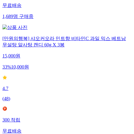
무료배송
1,689
명
구매중
[만원의행복] 샤오커오라 민트향 비타민C 과일 믹스 베트남
무설탕 알사탕 캔디 60g X 3봉
15,000
원
33
%
10,000
원
4.7
(
48
)
300
적립
무료배송