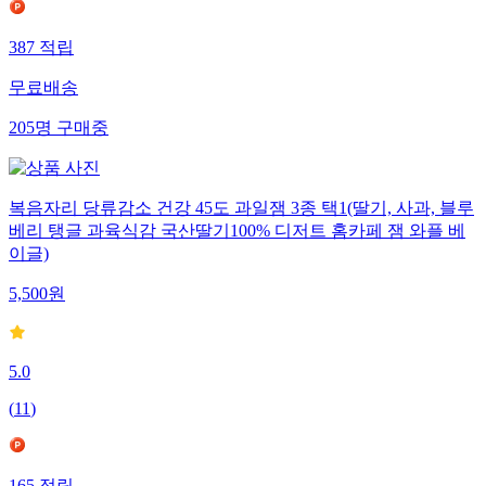
387
적립
무료배송
205
명
구매중
복음자리 당류감소 건강 45도 과일잼 3종 택1(딸기, 사과, 블루
베리 탱글 과육식감 국산딸기100% 디저트 홈카페 잼 와플 베
이글)
5,500
원
5.0
(
11
)
165
적립