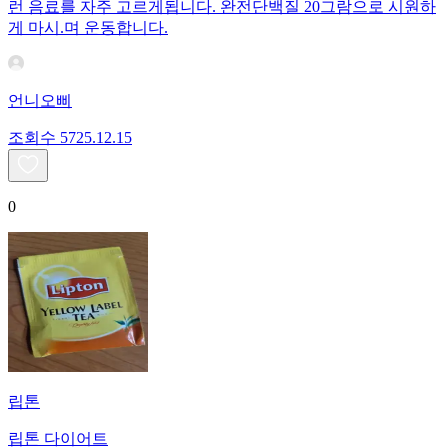
런 음료를 자주 고르게됩니다. 완전단백질 20그람으로 시원하
게 마시.며 운동합니다.
언니오삐
조회수
57
25.12.15
0
립톤
립톤 다이어트