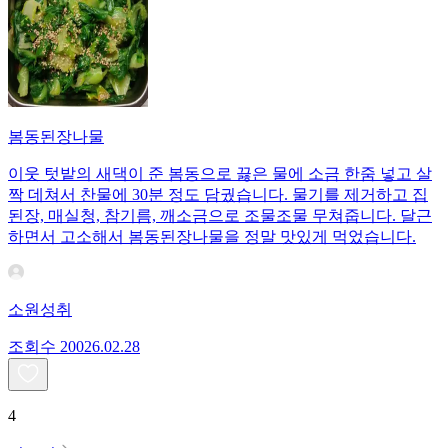
봄동된장나물
이웃 텃밭의 새댁이 준 봄동으로 끓은 물에 소금 한줌 넣고 살
짝 데쳐서 찬물에 30분 정도 담궜습니다. 물기를 제거하고 집
된장, 매실청, 참기름, 깨소금으로 조물조물 무쳐줍니다. 달근
하면서 고소해서 봄동된장나물을 정말 맛있게 먹었습니다.
소원성취
조회수
200
26.02.28
4