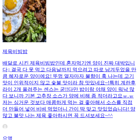
제육비빔밥
배달로 시킨 제육비빔밥인데 혼자먹기엔 양이 진짜 대박입니
다;; 결국 다 못 먹고 다음날까지 먹으려고 따로 남겨두었을 만
큼 혜자로운 양이에요! 뚜껑 열자마자 불향이 훅 나는데 고기
맛이 인위적이지 않고 숯불 맛이라 참 맛있네요~!특히 계란후
라이 2개 올려주는 센스는 굳!! ​다만 밥이랑 야채 양이 워낙 많
다 보니까 기본 고추장 소스가 양에 비해 좀 적더라고요ㅠ.ㅠ
저는 싱거운 것보다 매콤하게 먹는 걸 좋아해서 소스를 직접
더 만들어 넣어 비벼 먹었더니 간이 딱 맞고 맛있었습니다! 양
많고 불맛 나는 제육 좋아하시면 꼭 드셔보세요~^^
으앵