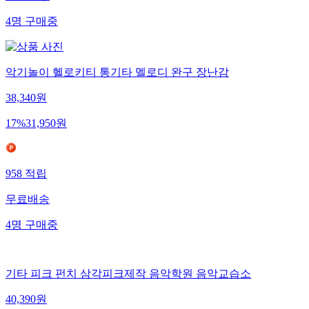
4
명
구매중
악기놀이 헬로키티 통기타 멜로디 완구 장난감
38,340
원
17
%
31,950
원
958
적립
무료배송
4
명
구매중
기타 피크 펀치 삼각피크제작 음악학원 음악교습소
40,390
원