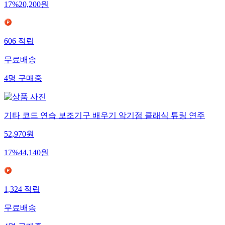
17
%
20,200
원
606
적립
무료배송
4
명
구매중
기타 코드 연습 보조기구 배우기 악기점 클래식 튜링 연주
52,970
원
17
%
44,140
원
1,324
적립
무료배송