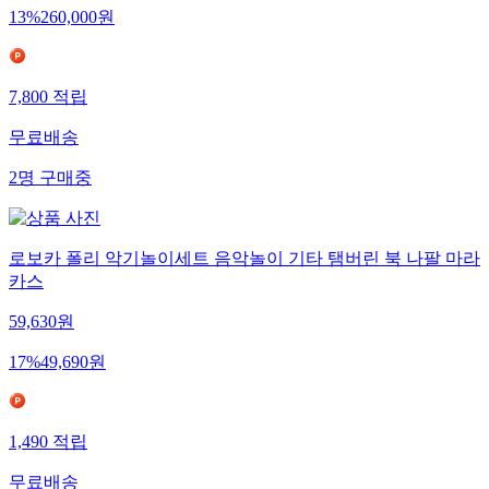
13
%
260,000
원
7,800
적립
무료배송
2
명
구매중
로보카 폴리 악기놀이세트 음악놀이 기타 탬버린 북 나팔 마라
카스
59,630
원
17
%
49,690
원
1,490
적립
무료배송