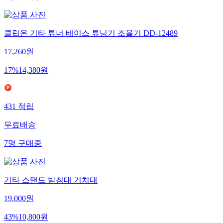
클립온 기타 튜너 베이스 튜닝기 조율기 DD-12489
17,260
원
17
%
14,380
원
431
적립
무료배송
7
명
구매중
기타 스탠드 받침대 거치대
19,000
원
43
%
10,800
원