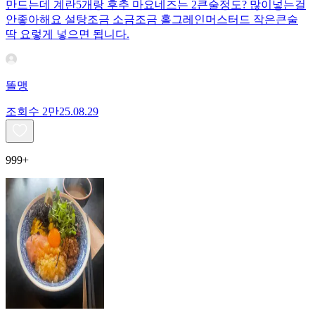
만드는데 계란5개랑 후추 마요네즈는 2큰술정도? 많이넣는걸
안좋아해요 설탕조금 소금조금 홀그레인머스터드 작은큰술
딱 요렇게 넣으면 됩니다.
똘맹
조회수
2만
25.08.29
999+