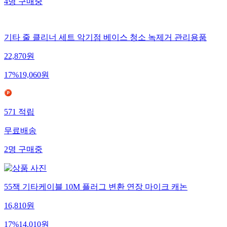
4
명
구매중
기타 줄 클리너 세트 악기점 베이스 청소 녹제거 관리용품
22,870
원
17
%
19,060
원
571
적립
무료배송
2
명
구매중
55잭 기타케이블 10M 플러그 변환 연장 마이크 캐논
16,810
원