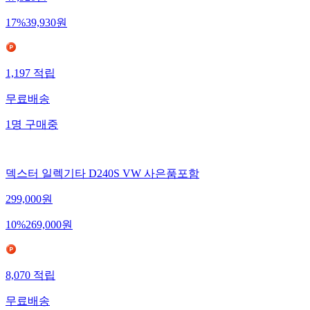
17
%
39,930
원
1,197
적립
무료배송
1
명
구매중
덱스터 일렉기타 D240S VW 사은품포함
299,000
원
10
%
269,000
원
8,070
적립
무료배송