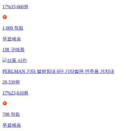
17
%
33,660
원
1,009
적립
무료배송
1
명
구매중
PERLMAN 기타 발받침대 6단 기타발판 연주용 거치대
28,330
원
17
%
23,610
원
708
적립
무료배송