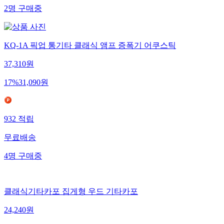
2
명
구매중
KQ-1A 픽업 통기타 클래식 앰프 증폭기 어쿠스틱
37,310
원
17
%
31,090
원
932
적립
무료배송
4
명
구매중
클래식기타카포 집게형 우드 기타카포
24,240
원