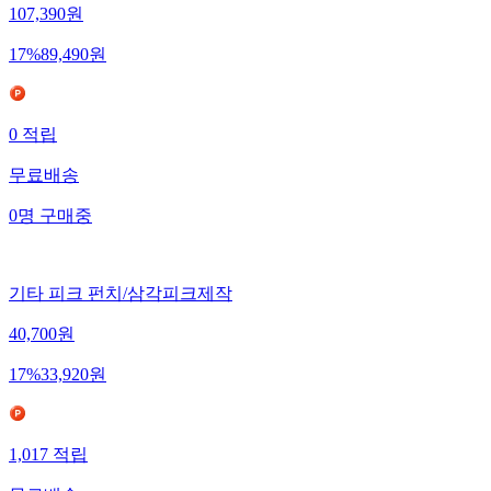
107,390
원
17
%
89,490
원
0
적립
무료배송
0
명
구매중
기타 피크 펀치/삼각피크제작
40,700
원
17
%
33,920
원
1,017
적립