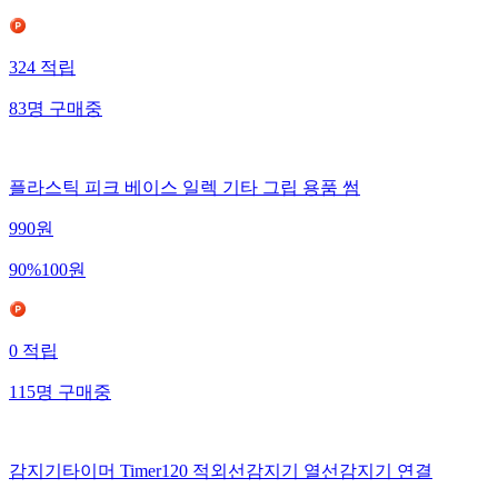
324
적립
83
명
구매중
플라스틱 피크 베이스 일렉 기타 그립 용품 썸
990
원
90
%
100
원
0
적립
115
명
구매중
감지기타이머 Timer120 적외선감지기 열선감지기 연결