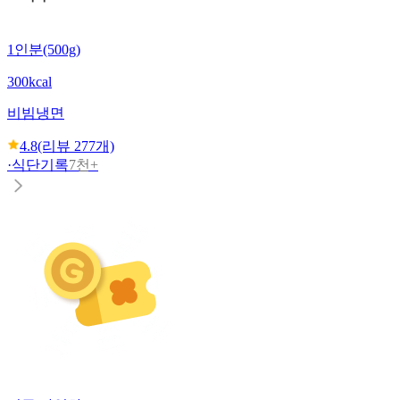
1인분(500g)
300kcal
비빔냉면
4.8
(리뷰
277
개)
·
식단기록
7천+