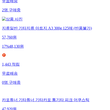
무료배송
2
명
구매중
지류일반 기타지류 아트지 A3 300g 125매 (반품불가)
57,760
원
17
%
48,130
원
1,443
적립
무료배송
0
명
구매중
카포튜너 기타튜너 기타카포 통기타 피크 어쿠스틱
47,920
원