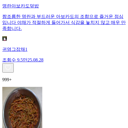
명란아보카도덮밥
짭조름한 명란과 부드러운 아보카도의 조합으로 즐거운 점심
입니다 야채가 적절하게 들어가서 식감을 놓치지 않고 매우 만
족합니다.
귀염그잡채1
조회수
9.5만
25.08.28
999+