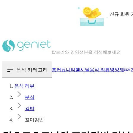
신규 회원 
칼로리와 영양성분을 검색해보세요
혈당 · 다이어트 음식 검색해보세요
음식 · 영양제 리뷰를 찾아보세요
음식 카테고리
홈
커뮤니티
헬시딜
음식 리뷰
영양제
NEW
음식 리뷰
분식
김밥
꼬마김밥