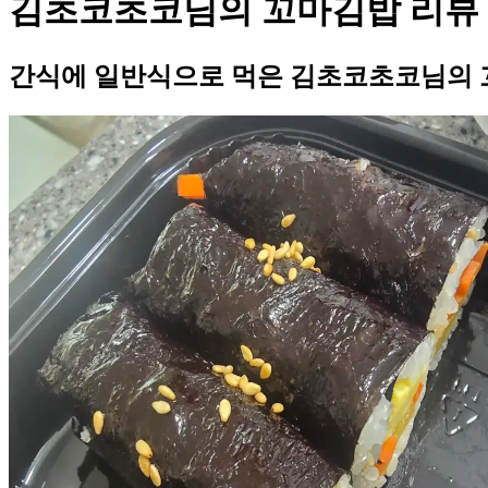
김초코초코님의 꼬마김밥 리뷰
간식에 일반식으로 먹은 김초코초코님의 