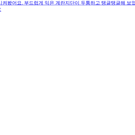
시켜봤어요. 부드럽게 익은 계란지단이 두툼하고 탱글탱글해 보
요