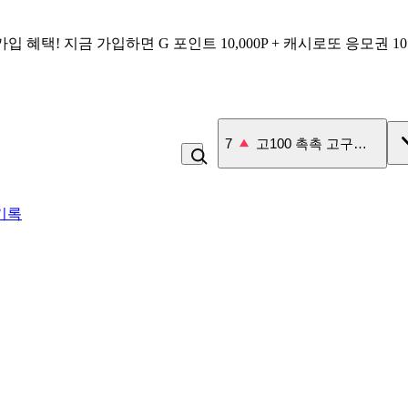
가입 혜택!
지금 가입하면
G 포인트 10,000P + 캐시로또 응모권 1
7
고100 촉촉 고구마 스틱
기록