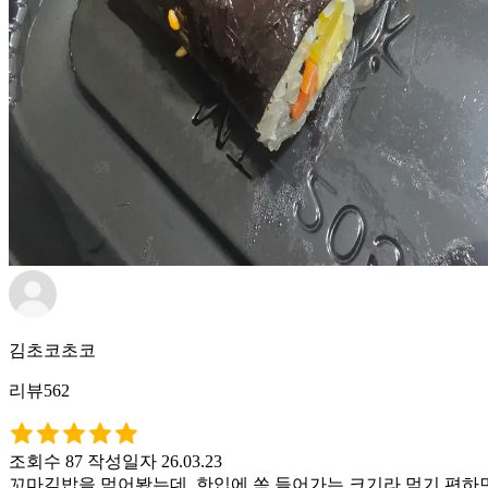
김초코초코
리뷰562
조회수 87
작성일자 26.03.23
꼬마김밥을 먹어봤는데, 한입에 쏙 들어가는 크기라 먹기 편하면