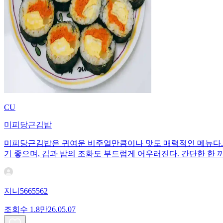
CU
미피당근김밥
미피당근김밥은 귀여운 비주얼만큼이나 맛도 매력적인 메뉴다. 
기 좋으며, 김과 밥의 조화도 부드럽게 어우러진다. 간단한 한 
지니5665562
조회수
1.8만
26.05.07