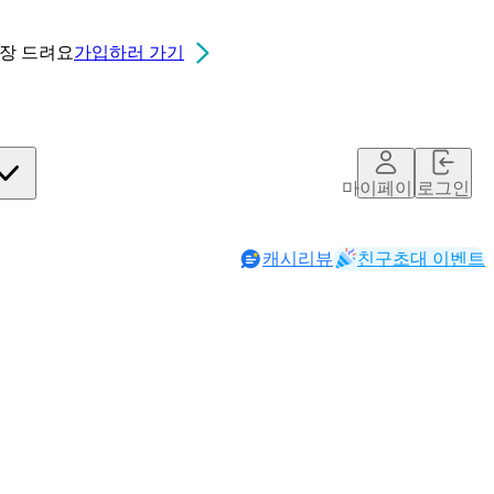
0장
드려요
가입하러 가기
마이페이지
로그인
캐시리뷰
친구초대 이벤트