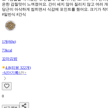
은한 감칠맛이 느껴졌어요. 간이 세지 않아 질리지 않고 여러 
당근이 아삭하게 씹히면서 식감에 포인트를 줬어요. 크기가 작다
#일반식 #간식
1개(60g)
73kcal
꼬마김밥
4.8
(리뷰
322
개)
·
식단기록
6천+
0
신고·제보