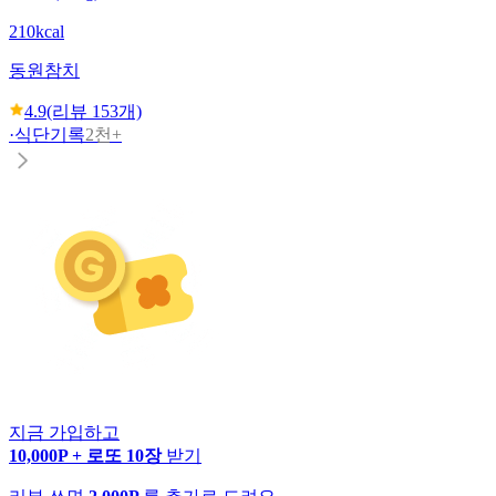
210kcal
동원
참치
4.9
(리뷰
153
개)
·
식단기록
2천+
지금 가입하고
10,000P + 로또 10장
받기