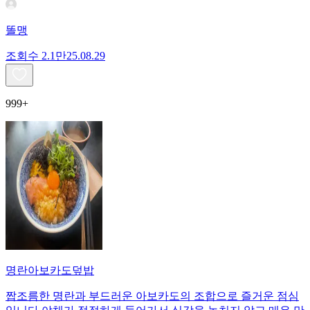
똘맹
조회수
2.1만
25.08.29
999+
명란아보카도덮밥
짭조름한 명란과 부드러운 아보카도의 조합으로 즐거운 점심