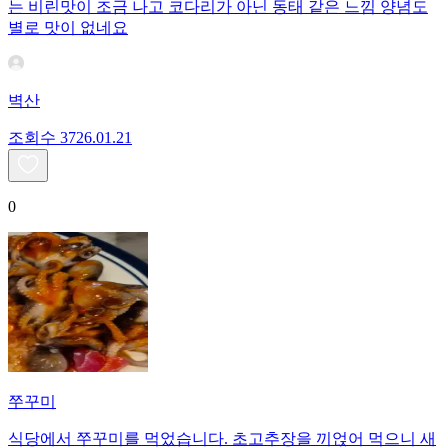
는 비린맛이 조금 나고 코다리가 아닌 동태 같은 느낌 양념도
별로 맛이 없네요
벽산
조회수
37
26.01.21
0
쭈꾸미
식당에서 쭈꾸미를 먹었습니다. 초고추장을 끼얹어 먹으니 새