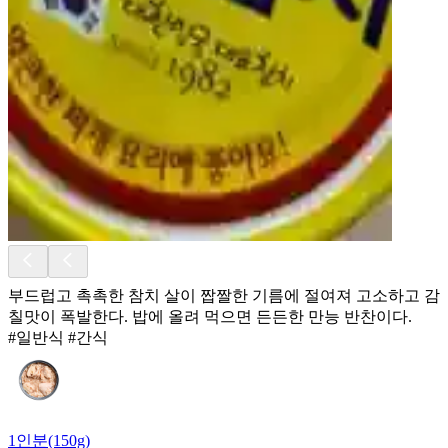
부드럽고 촉촉한 참치 살이 짭짤한 기름에 절여져 고소하고 감
칠맛이 폭발한다. 밥에 올려 먹으면 든든한 만능 반찬이다.
#일반식 #간식
1인분(150g)