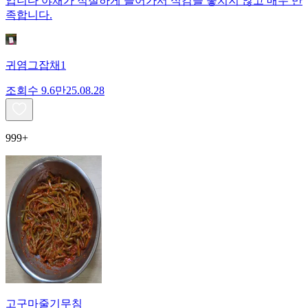
입니다 야채가 적절하게 들어가서 식감을 놓치지 않고 매우 만
족합니다.
귀염그잡채1
조회수
9.6만
25.08.28
999+
고구마줄기무침