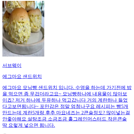
서브웨이
에그마요 샌드위치
에그마요 모닝빵 샌드위치 입니다. 수영을 하는데 가기전에 밥
을 먹으면 좀 무겁더라고요~ 모닝빵하나에 내용물이 많아보
이죠? 저거 하나에 두유하나 먹고갑니다 거의 계란하나 들었
다고보면됩니다~ 포만감은 정말 엄청나구요 레시피는 빵5개
만드는데 계란5개랑 후추 마요네즈는 2큰술정도? 많이넣는걸
안좋아해요 설탕조금 소금조금 홀그레인머스터드 작은큰술
딱 요렇게 넣으면 됩니다.