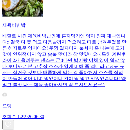
제육비빔밥
배달로 시킨 제육비빔밥인데 혼자먹기엔 양이 진짜 대박입니
다;; 결국 다 못 먹고 다음날까지 먹으려고 따로 남겨두었을 만
큼 혜자로운 양이에요! 뚜껑 열자마자 불향이 훅 나는데 고기
맛이 인위적이지 않고 숯불 맛이라 참 맛있네요~!특히 계란후
라이 2개 올려주는 센스는 굳!! ​다만 밥이랑 야채 양이 워낙 많
다 보니까 기본 고추장 소스가 양에 비해 좀 적더라고요ㅠ.ㅠ
저는 싱거운 것보다 매콤하게 먹는 걸 좋아해서 소스를 직접
더 만들어 넣어 비벼 먹었더니 간이 딱 맞고 맛있었습니다! 양
많고 불맛 나는 제육 좋아하시면 꼭 드셔보세요~^^
으앵
조회수
1.2만
26.06.30