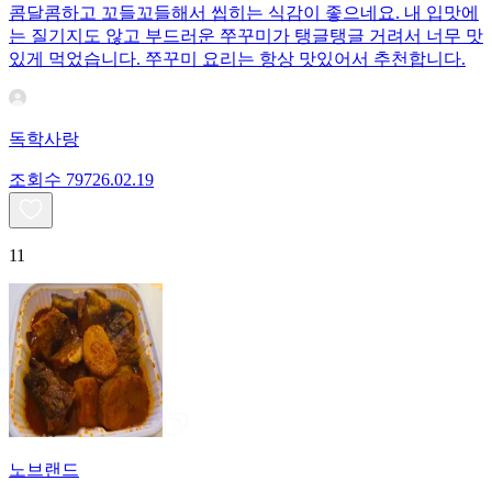
콤달콤하고 꼬들꼬들해서 씹히는 식감이 좋으네요. 내 입맛에
는 질기지도 않고 부드러운 쭈꾸미가 탱글탱글 거려서 너무 맛
있게 먹었습니다. 쭈꾸미 요리는 항상 맛있어서 추천합니다.
독학사랑
조회수
797
26.02.19
11
노브랜드