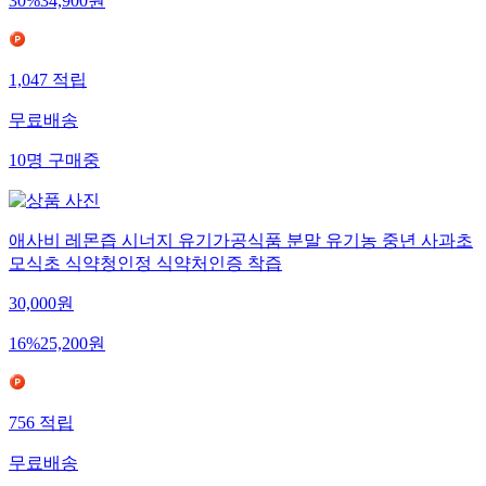
30
%
34,900
원
1,047
적립
무료배송
10
명
구매중
애사비 레몬즙 시너지 유기가공식품 분말 유기농 중년 사과초
모식초 식약청인정 식약처인증 착즙
30,000
원
16
%
25,200
원
756
적립
무료배송