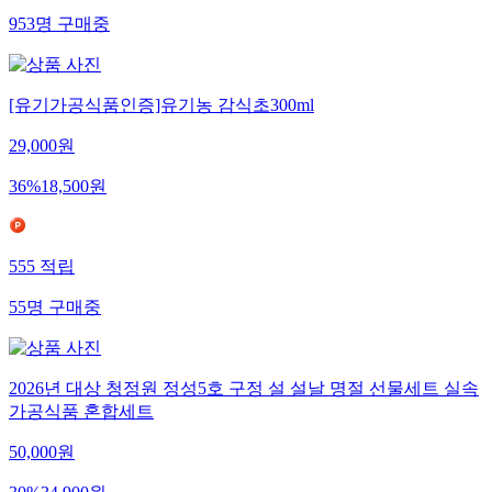
953
명
구매중
[유기가공식품인증]유기농 감식초300ml
29,000
원
36
%
18,500
원
555
적립
55
명
구매중
2026년 대상 청정원 정성5호 구정 설 설날 명절 선물세트 실속
가공식품 혼합세트
50,000
원