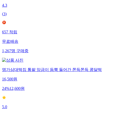
4.3
(
3
)
657
적립
무료배송
1,267
명
구매중
명가삼대떡집 통팥 앙금이 듬뿍 들어간 쫀득쫀득 콩달떡
16,500
원
24
%
12,600
원
5.0