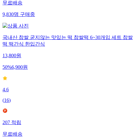
무료배송
9,830
명
구매중
국내산 찹쌀 굳지않는 맛있는 떡 찹쌀떡 6~30개입 세트 찹쌀
떡 떡간식 한입간식
13,800
원
50
%
6,900
원
4.6
(
16
)
207
적립
무료배송