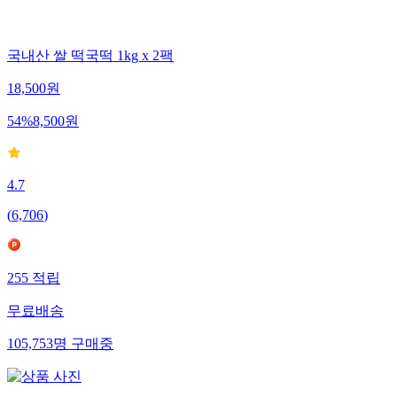
국내산 쌀 떡국떡 1kg x 2팩
18,500
원
54
%
8,500
원
4.7
(
6,706
)
255
적립
무료배송
105,753
명
구매중