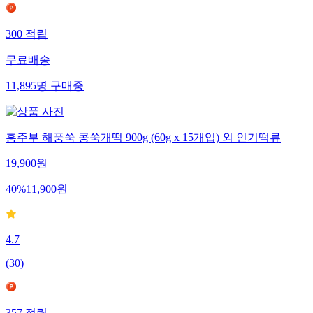
300
적립
무료배송
11,895
명
구매중
홍주부 해풍쑥 콩쑥개떡 900g (60g x 15개입) 외 인기떡류
19,900
원
40
%
11,900
원
4.7
(
30
)