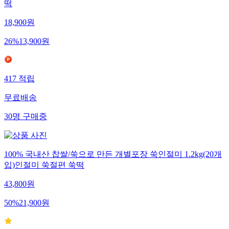
떡
18,900
원
26
%
13,900
원
417
적립
무료배송
30
명
구매중
100% 국내산 찹쌀/쑥으로 만든 개별포장 쑥인절미 1.2kg(20개
입)인절미 쑥절편 쑥떡
43,800
원
50
%
21,900
원