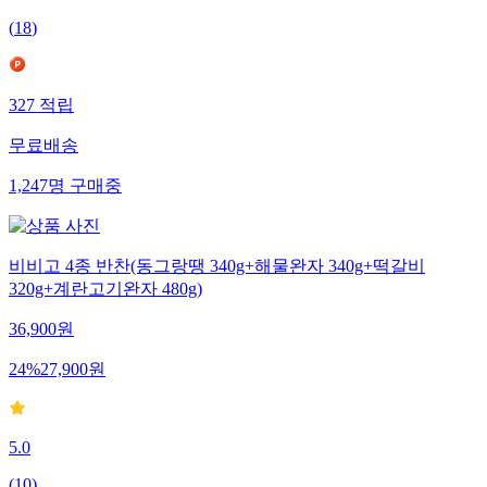
(
18
)
327
적립
무료배송
1,247
명
구매중
비비고 4종 반찬(동그랑땡 340g+해물완자 340g+떡갈비
320g+계란고기완자 480g)
36,900
원
24
%
27,900
원
5.0