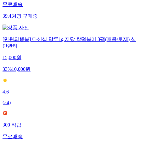
무료배송
39,434
명
구매중
[만원의행복] 다신샵 당류1g 저당 쌀떡볶이 3팩(매콤/로제) 식
단관리
15,000
원
33
%
10,000
원
4.6
(
24
)
300
적립
무료배송