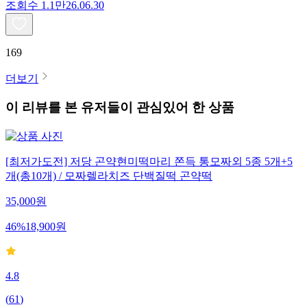
조회수
1.1만
26.06.30
169
더보기
이 리뷰를 본 유저들이 관심있어 한 상품
[최저가도전] 저당 곤약현미떡마리 쫀득 통모짜외 5종 5개+5
개(총10개) / 모짜렐라치즈 단백질떡 곤약떡
35,000
원
46
%
18,900
원
4.8
(
61
)