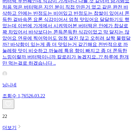
버터떡 두번째인데 식감이 가게마다 다를 것 같아서 남겨봐요
처음 먹은 버터떡은 지인 분이 직접 만든거 였고 같은 완전 바
삭하고 안에는 반정도는 비어있고 반정도는 찹쌀이 있어서 쫀
득한 겉바속쫀 요론 식감이어서 엄청 맛있어요 달달하기도 했
었는데 이번에 가게에서 시켜먹어본 버터떡은 안에가 찹살로
꽉 차있어서 바삭보다는 쫀득쫀득한 식감이었고 막 달지는 않
았어요 연유에 찍어먹어도 엄청 달진 않고 오히려 살짝 물렸달
까? 바삭함이 있는게 좀 더 맛있는거 같긴해요 전반적으로 까
눌레랑 맛이 비슷하고 까눌레 특유 향이 빠지고 좀 더 쫀득한
느낌이랄까 버터떡이니까 칼로리가 높겠지요..?? 하루에 한개
만 먹는걸로 하겠습니다 ..
닝니네
조회수
1,765
26.03.22
22
더보기