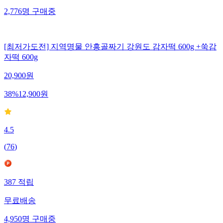
2,776
명
구매중
[최저가도전] 지역명물 안흥골짜기 강원도 감자떡 600g +쑥감
자떡 600g
20,900
원
38
%
12,900
원
4.5
(
76
)
387
적립
무료배송
4,950
명
구매중