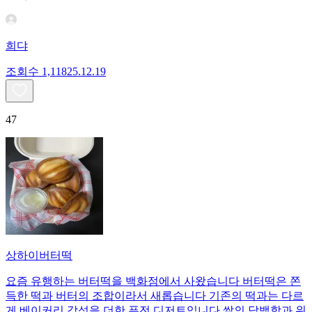
희댜
조회수
1,118
25.12.19
47
상하이버터떡
요즘 유행하는 버터떡을 백화점에서 사왔습니다 버터떡은 쫀
득한 떡과 버터의 조합이라서 새롭습니다 기존의 떡과는 다르
게 베이커리 감성을 더한 퓨전 디저트입니다 쌀의 담백함과 위