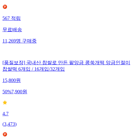
567
적립
무료배송
11,269
명
구매중
[품질보장] 국내산 찹쌀로 만든 팥앙금 콩쑥개떡 앙금인절미
찹쌀떡 6개입 / 16개입/32개입
15,800
원
50
%
7,900
원
4.7
(
3,473
)