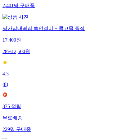
2,401
명
구매중
명가삼대떡집 쑥인절미 + 콩고물 증정
17,400
원
28
%
12,500
원
4.3
(
8
)
375
적립
무료배송
229
명
구매중