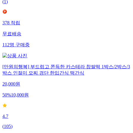
(
1
)
378
적립
무료배송
112
명
구매중
[만원의행복] 부드럽고 쫀득한 카스테라 찹쌀떡 1박스/2박스/3
박스 인절미 모찌 경단 한입간식 떡간식
20,000
원
50
%
10,000
원
4.7
(
105
)