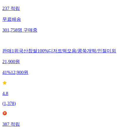
237
적립
무료배송
301,758
명
구매중
판매1위국산찹쌀100%디저트떡모음/콩쑥개떡/인절미외
21,900
원
41
%
12,900
원
4.8
(
1,378
)
387
적립