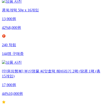
콩쑥개떡 50g x 16개입
13,900
원
42
%
8,000
원
240
적립
144
명
구매중
[만원의행복] 부산명물 씨앗호떡 해바라기 2팩+땅콩 1팩 (총
15개입)
17,900
원
44
%
10,000
원