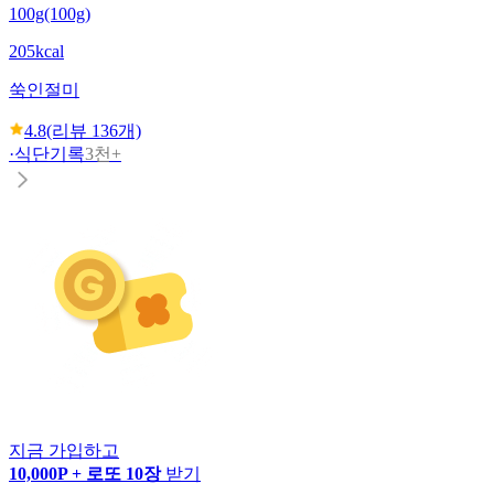
100g(100g)
205kcal
쑥인절미
4.8
(리뷰
136
개)
·
식단기록
3천+
지금 가입하고
10,000P + 로또 10장
받기