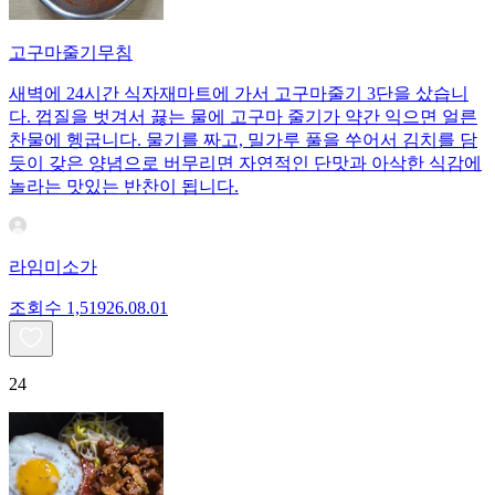
고구마줄기무침
새벽에 24시간 식자재마트에 가서 고구마줄기 3단을 샀습니
다. 껍질을 벗겨서 끓는 물에 고구마 줄기가 약간 익으면 얼른
찬물에 헹굽니다. 물기를 짜고, 밀가루 풀을 쑤어서 김치를 담
듯이 갖은 양념으로 버무리면 자연적인 단맛과 아삭한 식감에
놀라는 맛있는 반찬이 됩니다.
라임미소가
조회수
1,519
26.08.01
24