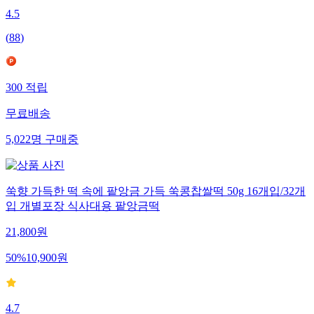
4.5
(
88
)
300
적립
무료배송
5,022
명
구매중
쑥향 가득한 떡 속에 팥앙금 가득 쑥콩찹쌀떡 50g 16개입/32개
입 개별포장 식사대용 팥앙금떡
21,800
원
50
%
10,900
원
4.7