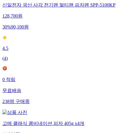
신일전자 국산 사각 전기팬 멀티팬 피자팬 SPP-5100KP
128,700
원
30
%
90,100
원
4.5
(
4
)
0
적립
무료배송
238
명
구매중
고메 클래식 콤비네이션 피자 405g x4개