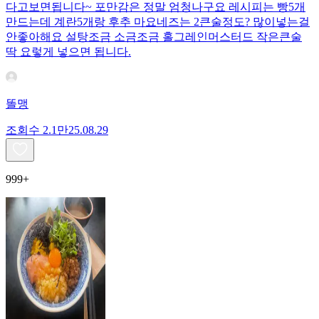
다고보면됩니다~ 포만감은 정말 엄청나구요 레시피는 빵5개
만드는데 계란5개랑 후추 마요네즈는 2큰술정도? 많이넣는걸
안좋아해요 설탕조금 소금조금 홀그레인머스터드 작은큰술
딱 요렇게 넣으면 됩니다.
똘맹
조회수
2.1만
25.08.29
999+