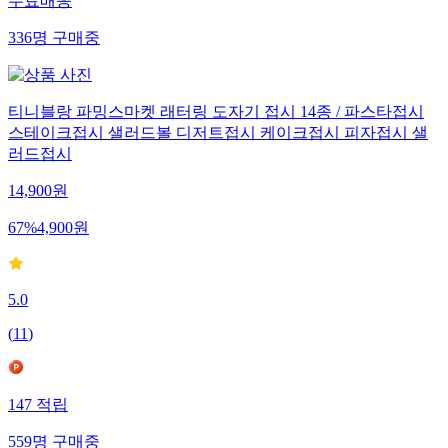
무료배송
336
명
구매중
티니블랑 파밍스마켓 래터링 도자기 접시 14종 / 파스타접시
스테이크접시 샐러드볼 디저트접시 케이크접시 피자접시 샐
러드접시
14,900
원
67
%
4,900
원
5.0
(
11
)
147
적립
559
명
구매중