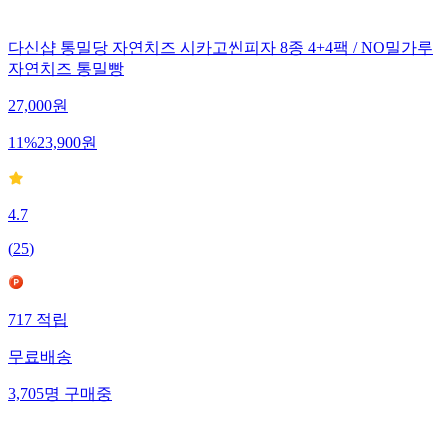
다신샵 통밀당 자연치즈 시카고씬피자 8종 4+4팩 / NO밀가루
자연치즈 통밀빵
27,000
원
11
%
23,900
원
4.7
(
25
)
717
적립
무료배송
3,705
명
구매중