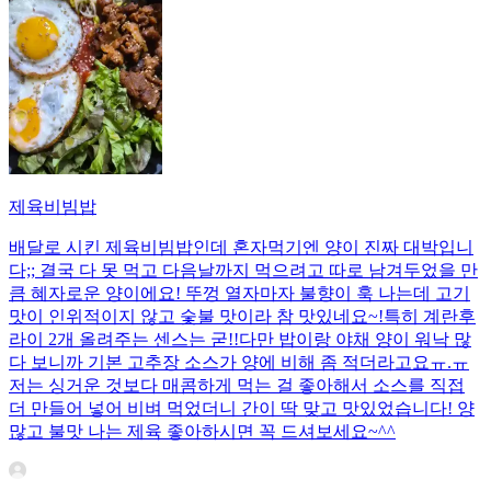
제육비빔밥
배달로 시킨 제육비빔밥인데 혼자먹기엔 양이 진짜 대박입니
다;; 결국 다 못 먹고 다음날까지 먹으려고 따로 남겨두었을 만
큼 혜자로운 양이에요! 뚜껑 열자마자 불향이 훅 나는데 고기
맛이 인위적이지 않고 숯불 맛이라 참 맛있네요~!특히 계란후
라이 2개 올려주는 센스는 굳!! ​다만 밥이랑 야채 양이 워낙 많
다 보니까 기본 고추장 소스가 양에 비해 좀 적더라고요ㅠ.ㅠ
저는 싱거운 것보다 매콤하게 먹는 걸 좋아해서 소스를 직접
더 만들어 넣어 비벼 먹었더니 간이 딱 맞고 맛있었습니다! 양
많고 불맛 나는 제육 좋아하시면 꼭 드셔보세요~^^