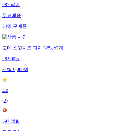
987
적립
무료배송
84
명
구매중
고메 스윗치즈 피자 325g x2개
28,900
원
31
%
19,900
원
4.0
(
2
)
597
적립