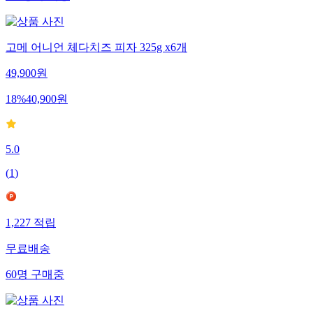
고메 어니언 체다치즈 피자 325g x6개
49,900
원
18
%
40,900
원
5.0
(
1
)
1,227
적립
무료배송
60
명
구매중