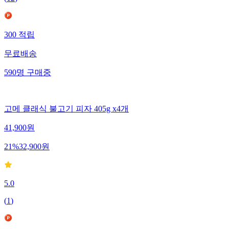
(
12
)
300
적립
무료배송
590
명
구매중
고메 클래식 불고기 피자 405g x4개
41,900
원
21
%
32,900
원
5.0
(
1
)