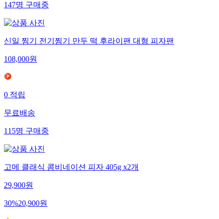
147
명
구매중
신일 찜기 전기찜기 만두 떡 후라이팬 대형 피자팬
108,000
원
0
적립
무료배송
115
명
구매중
고메 클래식 콤비네이션 피자 405g x2개
29,900
원
30
%
20,900
원