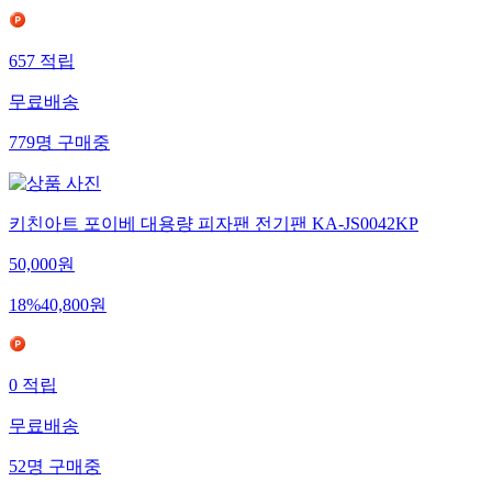
657
적립
무료배송
779
명
구매중
키친아트 포이베 대용량 피자팬 전기팬 KA-JS0042KP
50,000
원
18
%
40,800
원
0
적립
무료배송
52
명
구매중