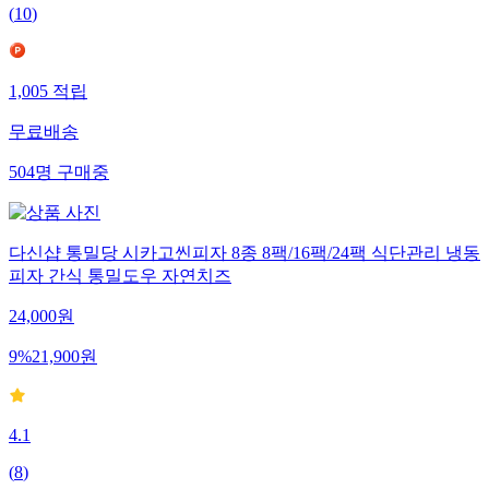
(
10
)
1,005
적립
무료배송
504
명
구매중
다신샵 통밀당 시카고씬피자 8종 8팩/16팩/24팩 식단관리 냉동
피자 간식 통밀도우 자연치즈
24,000
원
9
%
21,900
원
4.1
(
8
)