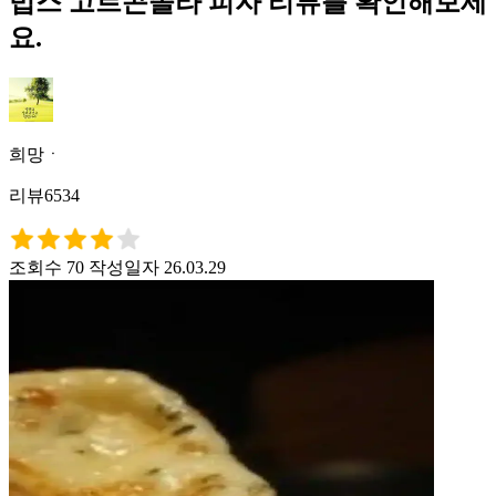
빕스 고르곤졸라 피자 리뷰를 확인해보세
요.
희망ㆍ
리뷰6534
조회수 70
작성일자 26.03.29