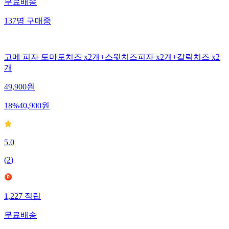
무료배송
137
명
구매중
고메 피자 토마토치즈 x2개+스윗치즈피자 x2개+갈릭치즈 x2
개
49,900
원
18
%
40,900
원
5.0
(
2
)
1,227
적립
무료배송