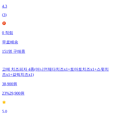
4.3
(
3
)
0
적립
무료배송
151
명
구매중
고메 치즈피자 4종(어니언체다치즈x1+토마토치즈x1+스윗치
즈x1+갈릭치즈x1)
38,900
원
23
%
29,900
원
5.0