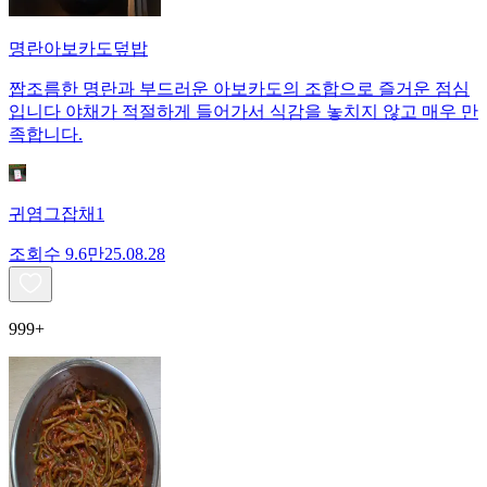
명란아보카도덮밥
짭조름한 명란과 부드러운 아보카도의 조합으로 즐거운 점심
입니다 야채가 적절하게 들어가서 식감을 놓치지 않고 매우 만
족합니다.
귀염그잡채1
조회수
9.6만
25.08.28
999+