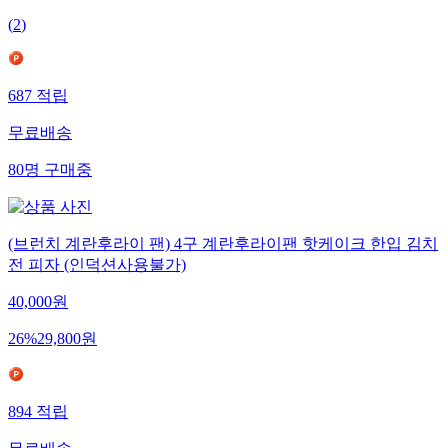
(
2
)
687
적립
무료배송
80
명
구매중
(브런치 계란후라이 팬) 4구 계란후라이팬 핫케이크 한입 김치
전 피자 (인덕션사용불가)
40,000
원
26
%
29,800
원
894
적립