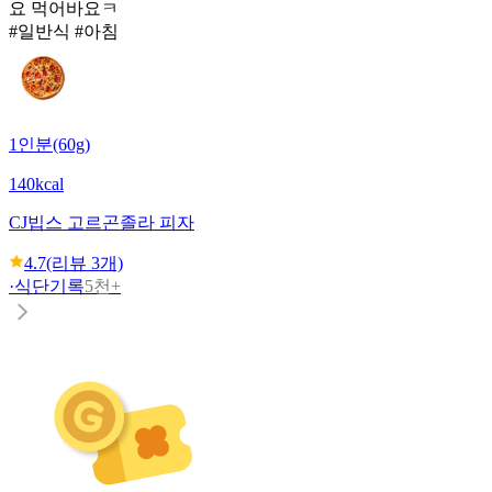
요 먹어바요ㅋ
#일반식 #아침
1인분(60g)
140kcal
CJ
빕스 고르곤졸라 피자
4.7
(리뷰
3
개)
·
식단기록
5천+