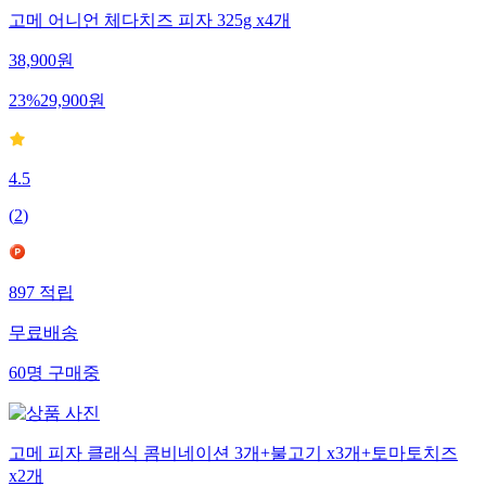
고메 어니언 체다치즈 피자 325g x4개
38,900
원
23
%
29,900
원
4.5
(
2
)
897
적립
무료배송
60
명
구매중
고메 피자 클래식 콤비네이션 3개+불고기 x3개+토마토치즈
x2개