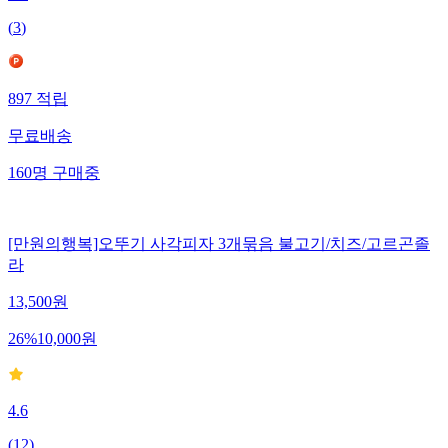
(
3
)
897
적립
무료배송
160
명
구매중
[만원의행복]오뚜기 사각피자 3개묶음 불고기/치즈/고르곤졸
라
13,500
원
26
%
10,000
원
4.6