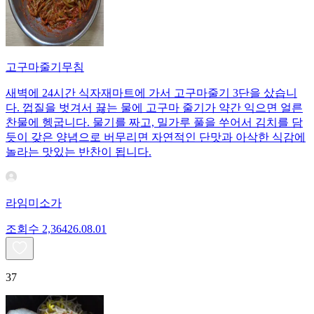
고구마줄기무침
새벽에 24시간 식자재마트에 가서 고구마줄기 3단을 샀습니
다. 껍질을 벗겨서 끓는 물에 고구마 줄기가 약간 익으면 얼른
찬물에 헹굽니다. 물기를 짜고, 밀가루 풀을 쑤어서 김치를 담
듯이 갖은 양념으로 버무리면 자연적인 단맛과 아삭한 식감에
놀라는 맛있는 반찬이 됩니다.
라임미소가
조회수
2,364
26.08.01
37