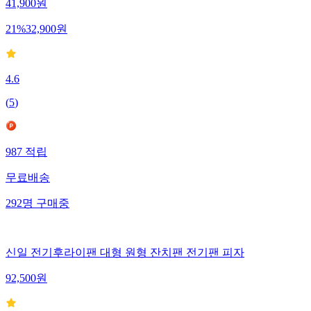
41,900
원
21
%
32,900
원
4.6
(
5
)
987
적립
무료배송
292
명
구매중
신일 전기후라이팬 대형 원형 잔치팬 전기팬 피자
92,500
원