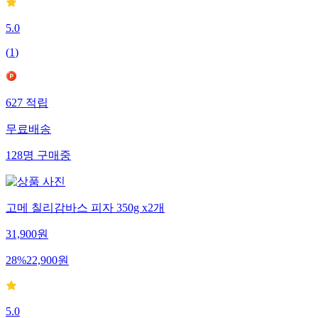
5.0
(
1
)
627
적립
무료배송
128
명
구매중
고메 칠리감바스 피자 350g x2개
31,900
원
28
%
22,900
원
5.0