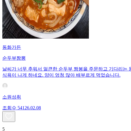
동화가든
순두부짬뽕
날씨가 너무 추워서 얼큰한 순두부 짬봉을 주문하고 기다리는 
식욕이 나게 하네요. 양이 엉청 많아 배부르게 먹었습니다.
소원성취
조회수
541
26.02.08
5