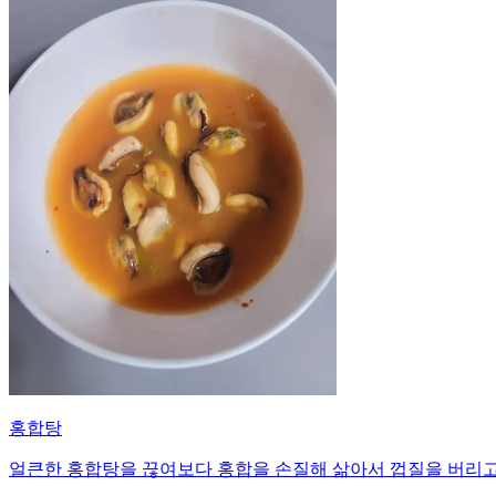
홍합탕
얼큰한 홍합탕을 끊여보다 홍합을 손질해 삶아서 껍질을 버리고