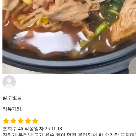
알수없음
리뷰7151
조회수 46
작성일자 25.11.18
진하게 우러난 고기 육수 향이 먼저 올라와서 한 숟가락 뜨자마