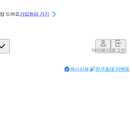
0장
드려요
가입하러 가기
마이페이지
로그인
캐시리뷰
친구초대 이벤트