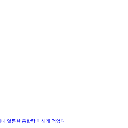
이니 얼큰한 홍합탕 마싯게 먹었다