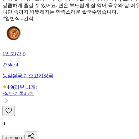
상큼하게 즐길 수 있어요. 면은 부드럽게 잘 익어 육수와 잘 
나면 속까지 따뜻해지는 만족스러운 쌀국수였습니다.
#일반식 #간식
1인분(73g)
275kcal
농심
쌀국수 소고기장국
4.9
(리뷰
11
개)
·
식단기록
45회
0
신고·제보