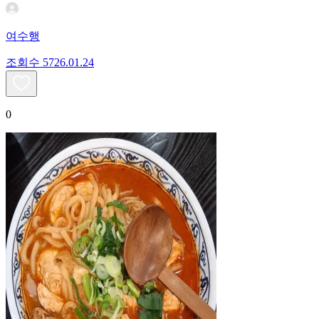
여수행
조회수
57
26.01.24
0