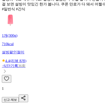
걸 보면 설빙이 맛있긴 한가 봅니다. 쿠폰 만료가 다 돼서 어쩔
#일반식 #간식
1개(300g)
710kcal
설빙
팥인절미
4.4
(리뷰
8
개)
·
식단기록
36회
1
신고·제보