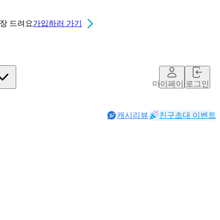
0장
드려요
가입하러 가기
마이페이지
로그인
캐시리뷰
친구초대 이벤트