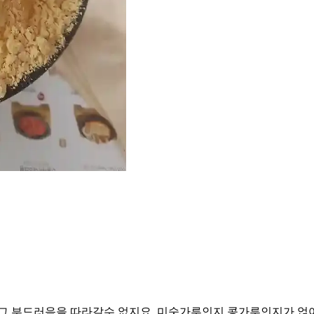
 그 부드러음을 따라갈수 없지요. 미숫가루인지 콩가루인지가 얹어