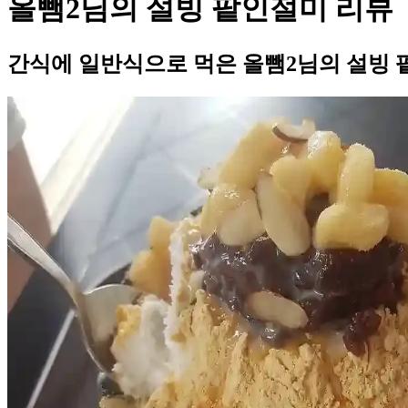
올뺌2님의 설빙 팥인절미 리뷰
간식에 일반식으로 먹은 올뺌2님의 설빙 