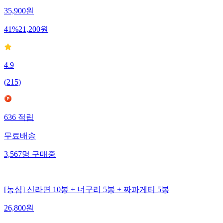
35,900
원
41
%
21,200
원
4.9
(
215
)
636
적립
무료배송
3,567
명
구매중
[농심] 신라면 10봉 + 너구리 5봉 + 짜파게티 5봉
26,800
원