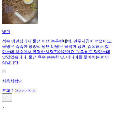
냉면
성수 냉면집에서 물냉 비냉 녹두빈대떡. 만두지칭이 먹었어요.
물냉은 슴슴한 평양식 냉면 비냉은 달콤한 냉면. 검색해서 찿
았는데 성수에서 유명한 냉명집이었어요. La갈비도 먹었는데
맛있었습니다. 물냉 육수 슴슴한 맛. 마니아들 좋아하는 평양
식입니다
처음처럼94
조회수
502
26.08.02
7