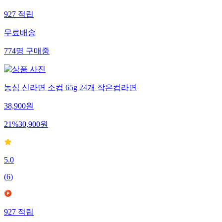
927
적립
무료배송
774
명
구매중
농심 신라면 소컵 65g 24개 작은컵라면
38,900
원
21
%
30,900
원
5.0
(
6
)
927
적립