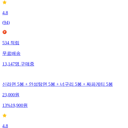
4.8
(
94
)
534
적립
무료배송
13,147
명
구매중
신라면 5봉 + 안성탕면 5봉 + 너구리 5봉 + 짜파게티 5봉
23,000
원
13
%
19,900
원
4.8