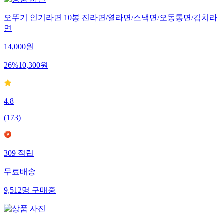
오뚜기 인기라면 10봉 진라면/열라면/스낵면/오동통면/김치라
면
14,000
원
26
%
10,300
원
4.8
(
173
)
309
적립
무료배송
9,512
명
구매중