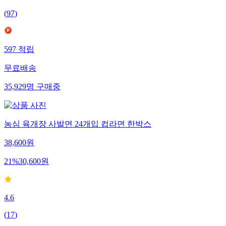
(
97
)
597
적립
무료배송
35,929
명
구매중
농심 육개장 사발면 24개입 컵라면 한박스
38,600
원
21
%
30,600
원
4.6
(
17
)