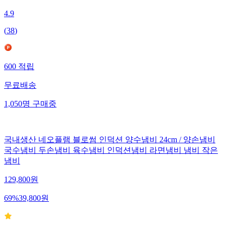
4.9
(
38
)
600
적립
무료배송
1,050
명
구매중
국내생산 네오플램 블로썸 인덕션 양수냄비 24cm / 양손냄비
국수냄비 두손냄비 육수냄비 인덕션냄비 라면냄비 냄비 작은
냄비
129,800
원
69
%
39,800
원