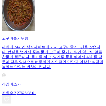
고구마줄기무침
새벽에 24시간 식자재마트에 가서 고구마줄기 3단을 샀습니
다. 껍질을 벗겨서 끓는 물에 고구마 줄기가 약간 익으면 얼른
찬물에 헹굽니다. 물기를 짜고, 밀가루 풀을 쑤어서 김치를 담
듯이 갖은 양념으로 버무리면 자연적인 단맛과 아삭한 식감에
놀라는 맛있는 반찬이 됩니다.
라임미소가
조회수
2,276
26.08.01