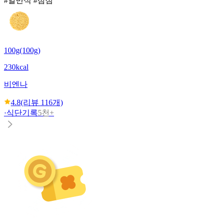
#일반식 #점심
100g(100g)
230kcal
비엔나
4.8
(리뷰
116
개)
·
식단기록
5천+