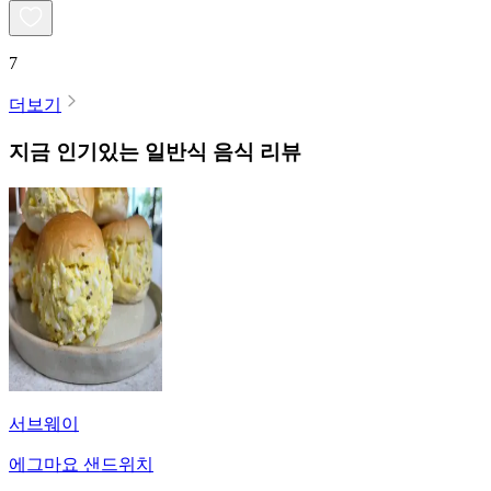
7
더보기
지금 인기있는
일반식
음식 리뷰
서브웨이
에그마요 샌드위치