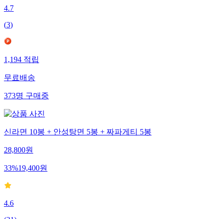
4.7
(
3
)
1,194
적립
무료배송
373
명
구매중
신라면 10봉 + 안성탕면 5봉 + 짜파게티 5봉
28,800
원
33
%
19,400
원
4.6