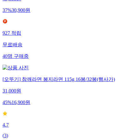
49,000
원
37
%
30,900
원
927
적립
무료배송
40
명
구매중
[오뚜기] 참깨라면 봉지라면 115g 16봉/32봉(행사가)
31,000
원
45
%
16,900
원
4.7
(
3
)