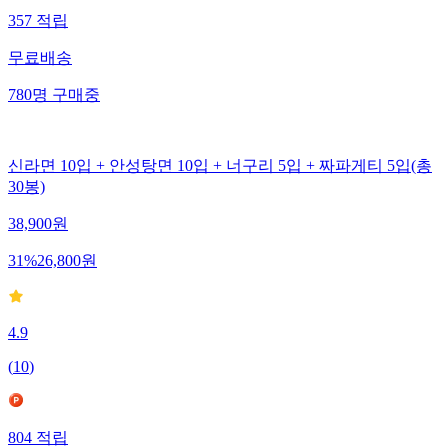
357
적립
무료배송
780
명
구매중
신라면 10입 + 안성탕면 10입 + 너구리 5입 + 짜파게티 5입(총
30봉)
38,900
원
31
%
26,800
원
4.9
(
10
)
804
적립