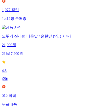
1,077
적립
1,412
명
구매중
오뚜기 진라면 매운맛 / 순한맛 (5입) X 4개
21,900
원
21
%
17,200
원
4.8
(
20
)
516
적립
무료배송