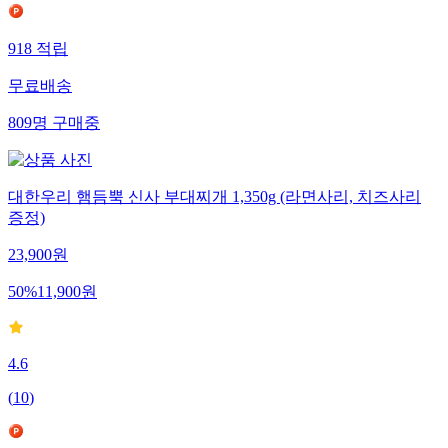
918
적립
무료배송
809
명
구매중
대한우리 햄듬뿍 신사 부대찌개 1,350g (라면사리, 치즈사리
증정)
23,900
원
50
%
11,900
원
4.6
(
10
)