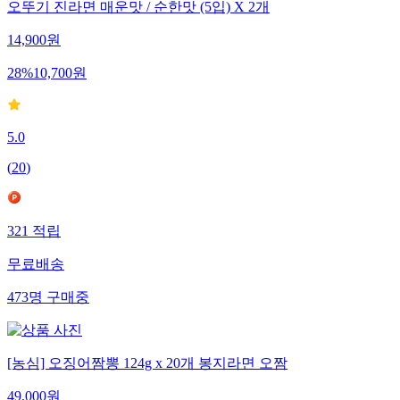
오뚜기 진라면 매운맛 / 순한맛 (5입) X 2개
14,900
원
28
%
10,700
원
5.0
(
20
)
321
적립
무료배송
473
명
구매중
[농심] 오징어짬뽕 124g x 20개 봉지라면 오짬