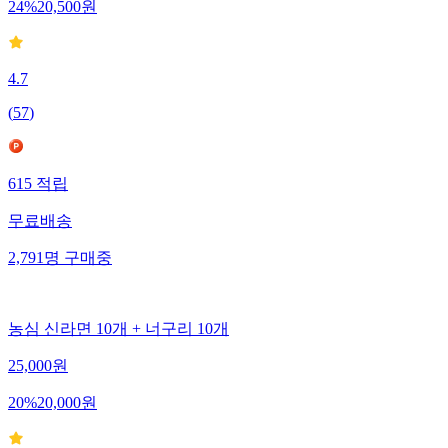
24
%
20,500
원
4.7
(
57
)
615
적립
무료배송
2,791
명
구매중
농심 신라면 10개 + 너구리 10개
25,000
원
20
%
20,000
원