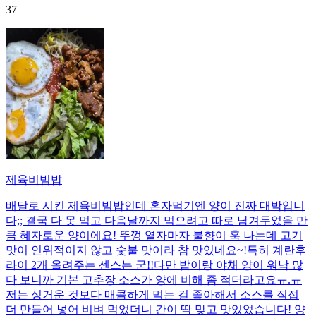
37
제육비빔밥
배달로 시킨 제육비빔밥인데 혼자먹기엔 양이 진짜 대박입니
다;; 결국 다 못 먹고 다음날까지 먹으려고 따로 남겨두었을 만
큼 혜자로운 양이에요! 뚜껑 열자마자 불향이 훅 나는데 고기
맛이 인위적이지 않고 숯불 맛이라 참 맛있네요~!특히 계란후
라이 2개 올려주는 센스는 굳!! ​다만 밥이랑 야채 양이 워낙 많
다 보니까 기본 고추장 소스가 양에 비해 좀 적더라고요ㅠ.ㅠ
저는 싱거운 것보다 매콤하게 먹는 걸 좋아해서 소스를 직접
더 만들어 넣어 비벼 먹었더니 간이 딱 맞고 맛있었습니다! 양