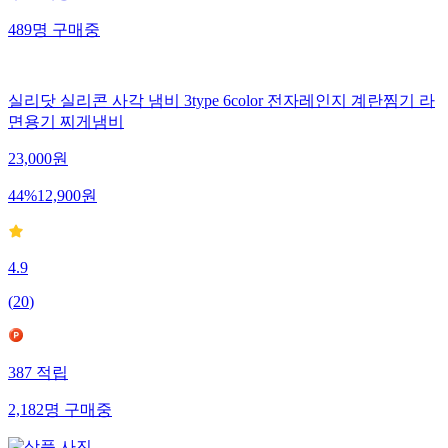
489
명
구매중
실리닷 실리콘 사각 냄비 3type 6color 전자레인지 계란찜기 라
면용기 찌게냄비
23,000
원
44
%
12,900
원
4.9
(
20
)
387
적립
2,182
명
구매중