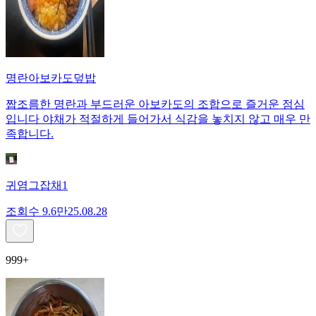
명란아보카도덮밥
짭조름한 명란과 부드러운 아보카도의 조합으로 즐거운 점심
입니다 야채가 적절하게 들어가서 식감을 놓치지 않고 매우 만
족합니다.
귀염그잡채1
조회수
9.6만
25.08.28
999+