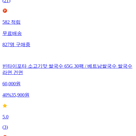
(
21
)
582
적립
무료배송
827
명
구매중
빈타이포타 소고기맛 쌀국수 65G 30팩 / 베트남쌀국수 쌀국수
라면 건면
60,000
원
40
%
35,900
원
5.0
(
3
)