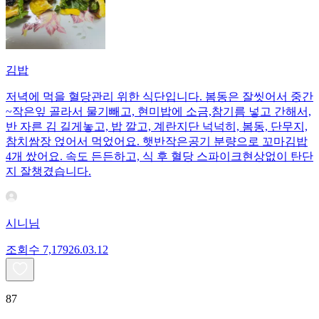
김밥
저녁에 먹을 혈당관리 위한 식단입니다. 봄동은 잘씻어서 중간
~작은잎 골라서 물기빼고, 현미밥에 소금,참기름 넣고 간해서,
반 자른 김 길게놓고, 밥 깔고, 계란지단 넉넉히, 봄동, 단무지,
참치쌈장 얹어서 먹었어요. 햇반작은공기 분량으로 꼬마김밥
4개 쌌어요. 속도 든든하고, 식 후 혈당 스파이크현상없이 탄단
지 잘챙겼습니다.
시니님
조회수
7,179
26.03.12
87