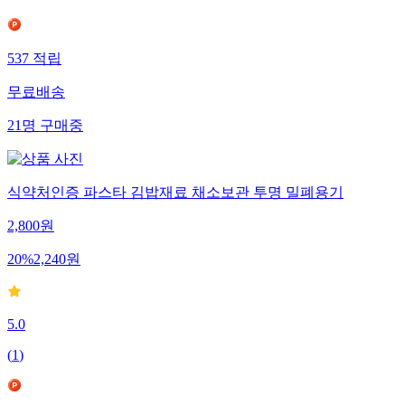
537
적립
무료배송
21
명
구매중
식약처인증 파스타 김밥재료 채소보관 투명 밀폐용기
2,800
원
20
%
2,240
원
5.0
(
1
)