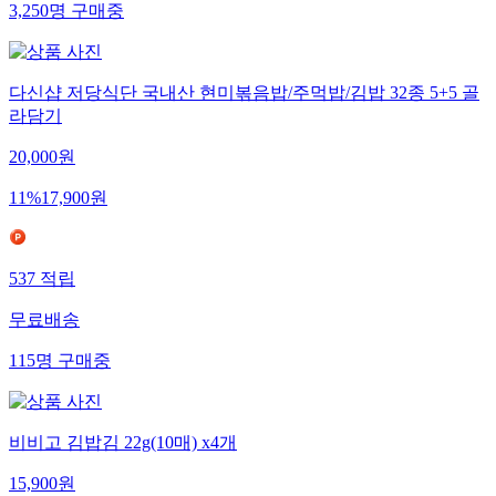
3,250
명
구매중
다신샵 저당식단 국내산 현미볶음밥/주먹밥/김밥 32종 5+5 골
라담기
20,000
원
11
%
17,900
원
537
적립
무료배송
115
명
구매중
비비고 김밥김 22g(10매) x4개
15,900
원