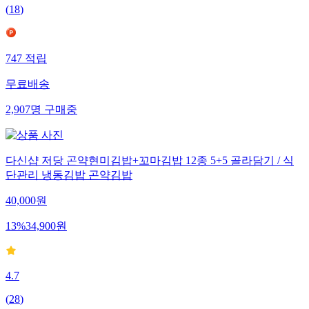
(
18
)
747
적립
무료배송
2,907
명
구매중
다신샵 저당 곤약현미김밥+꼬마김밥 12종 5+5 골라담기 / 식
단관리 냉동김밥 곤약김밥
40,000
원
13
%
34,900
원
4.7
(
28
)