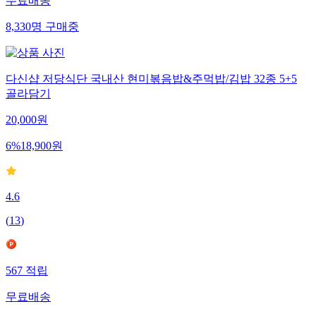
무료배송
8,330
명
구매중
다신샵 저당식단 국내산 현미볶음밥&주먹밥/김밥 32종 5+5
골라담기
20,000
원
6
%
18,900
원
4.6
(
13
)
567
적립
무료배송