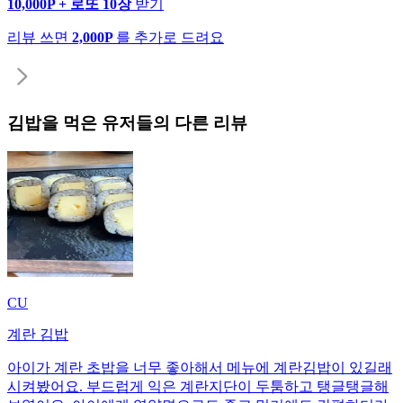
10,000P + 로또 10장
받기
리뷰 쓰면
2,000P
를 추가로 드려요
김밥
을 먹은 유저들의 다른 리뷰
CU
계란 김밥
아이가 계란 초밥을 너무 좋아해서 메뉴에 계란김밥이 있길래
시켜봤어요. 부드럽게 익은 계란지단이 두툼하고 탱글탱글해