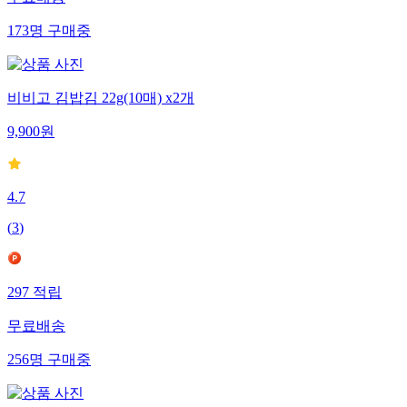
무료배송
173
명
구매중
비비고 김밥김 22g(10매) x2개
9,900
원
4.7
(
3
)
297
적립
무료배송
256
명
구매중