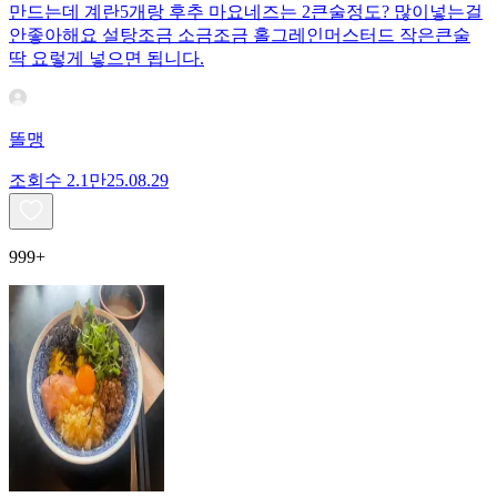
만드는데 계란5개랑 후추 마요네즈는 2큰술정도? 많이넣는걸
안좋아해요 설탕조금 소금조금 홀그레인머스터드 작은큰술
딱 요렇게 넣으면 됩니다.
똘맹
조회수
2.1만
25.08.29
999+