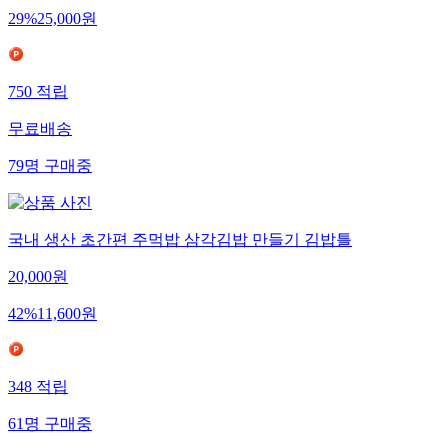
29
%
25,000
원
750
적립
무료배송
79
명
구매중
국내 생산 초간편 주먹밥 삼각김밥 만들기 김밥틀
20,000
원
42
%
11,600
원
348
적립
61
명
구매중