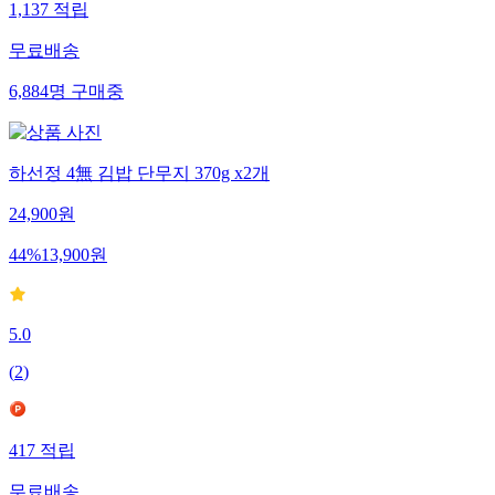
1,137
적립
무료배송
6,884
명
구매중
하선정 4無 김밥 단무지 370g x2개
24,900
원
44
%
13,900
원
5.0
(
2
)
417
적립