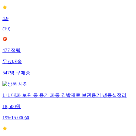
4.9
(
19
)
477
적립
무료배송
547
명
구매중
1+1 대파 보관 통 용기 파통 김밥재료 보관용기 냉동실정리
18,500
원
19
%
15,000
원