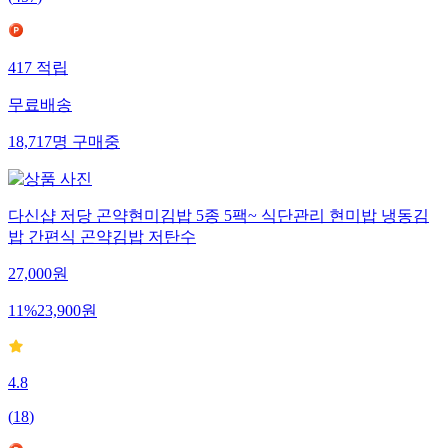
417
적립
무료배송
18,717
명
구매중
다신샵 저당 곤약현미김밥 5종 5팩~ 식단관리 현미밥 냉동김
밥 간편식 곤약김밥 저탄수
27,000
원
11
%
23,900
원
4.8
(
18
)