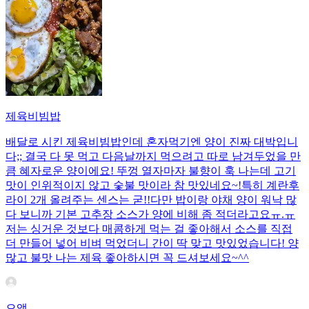
제육비빔밥
배달로 시킨 제육비빔밥인데 혼자먹기엔 양이 진짜 대박입니
다;; 결국 다 못 먹고 다음날까지 먹으려고 따로 남겨두었을 만
큼 혜자로운 양이에요! 뚜껑 열자마자 불향이 훅 나는데 고기
맛이 인위적이지 않고 숯불 맛이라 참 맛있네요~!특히 계란후
라이 2개 올려주는 센스는 굳!! ​다만 밥이랑 야채 양이 워낙 많
다 보니까 기본 고추장 소스가 양에 비해 좀 적더라고요ㅠ.ㅠ
저는 싱거운 것보다 매콤하게 먹는 걸 좋아해서 소스를 직접
더 만들어 넣어 비벼 먹었더니 간이 딱 맞고 맛있었습니다! 양
많고 불맛 나는 제육 좋아하시면 꼭 드셔보세요~^^
으앵