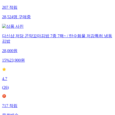
207
적립
28,524
명
구매중
다신샵 저당 곤약꼬마김밥 7종 7팩~ / 탄수화물 저감특허 냉동
김밥
28,000
원
15
%
23,900
원
4.7
(
26
)
717
적립