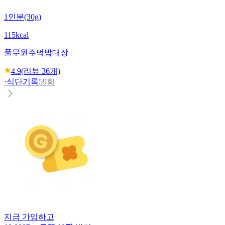
1인분(30g)
115kcal
풀무원
주먹밥대장
4.9
(리뷰
36
개)
·
식단기록
59회
지금 가입하고