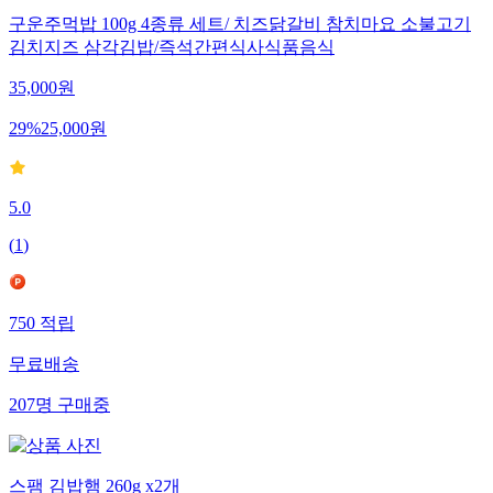
구운주먹밥 100g 4종류 세트/ 치즈닭갈비 참치마요 소불고기
김치지즈 삼각김밥/즉석간편식사식품음식
35,000
원
29
%
25,000
원
5.0
(
1
)
750
적립
무료배송
207
명
구매중
스팸 김밥햄 260g x2개