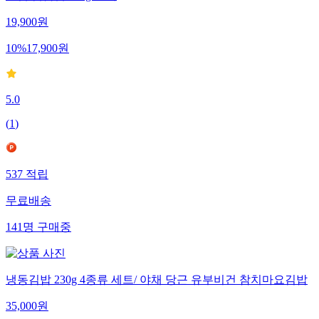
19,900
원
10
%
17,900
원
5.0
(
1
)
537
적립
무료배송
141
명
구매중
냉동김밥 230g 4종류 세트/ 야채 당근 유부비건 참치마요김밥
35,000
원