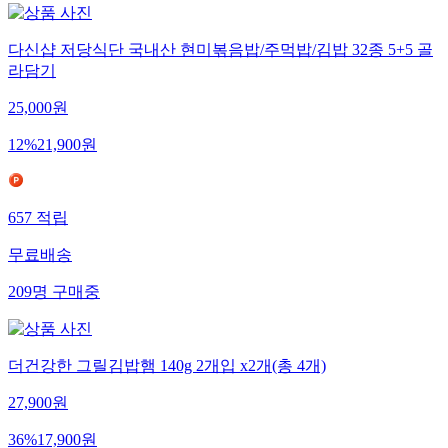
다신샵 저당식단 국내산 현미볶음밥/주먹밥/김밥 32종 5+5 골
라담기
25,000
원
12
%
21,900
원
657
적립
무료배송
209
명
구매중
더건강한 그릴김밥햄 140g 2개입 x2개(총 4개)
27,900
원
36
%
17,900
원