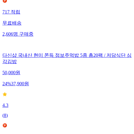
717
적립
무료배송
2,606
명
구매중
다신샵 국내산 현미 쫀득 점보주먹밥 5종 총20팩 / 저당식단 심
각김밥
50,000
원
24
%
37,900
원
4.3
(
8
)