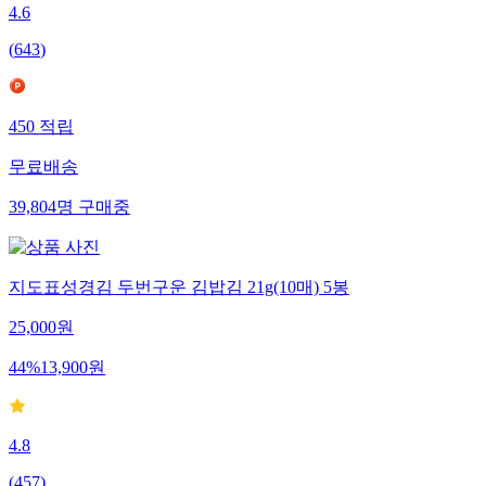
4.6
(
643
)
450
적립
무료배송
39,804
명
구매중
지도표성경김 두번구운 김밥김 21g(10매) 5봉
25,000
원
44
%
13,900
원
4.8
(
457
)