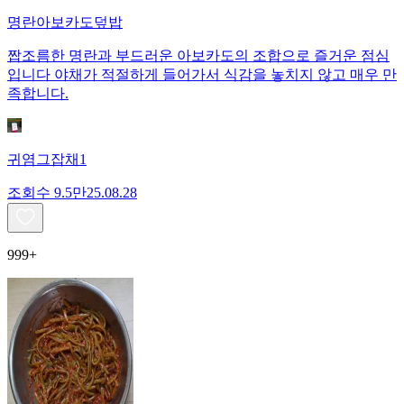
명란아보카도덮밥
짭조름한 명란과 부드러운 아보카도의 조합으로 즐거운 점심
입니다 야채가 적절하게 들어가서 식감을 놓치지 않고 매우 만
족합니다.
귀염그잡채1
조회수
9.5만
25.08.28
999+