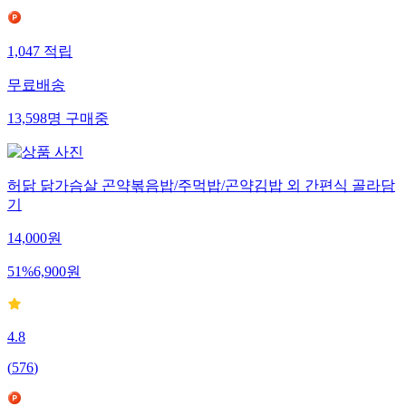
1,047
적립
무료배송
13,598
명
구매중
허닭 닭가슴살 곤약볶음밥/주먹밥/곤약김밥 외 간편식 골라담
기
14,000
원
51
%
6,900
원
4.8
(
576
)