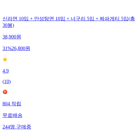
신라면 10입 + 안성탕면 10입 + 너구리 5입 + 짜파게티 5입(총
30봉)
38,900
원
31
%
26,800
원
4.9
(
10
)
804
적립
무료배송
244
명
구매중