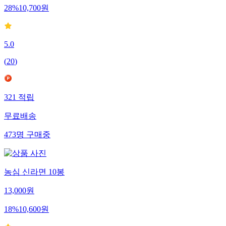
28
%
10,700
원
5.0
(
20
)
321
적립
무료배송
473
명
구매중
농심 신라면 10봉
13,000
원
18
%
10,600
원