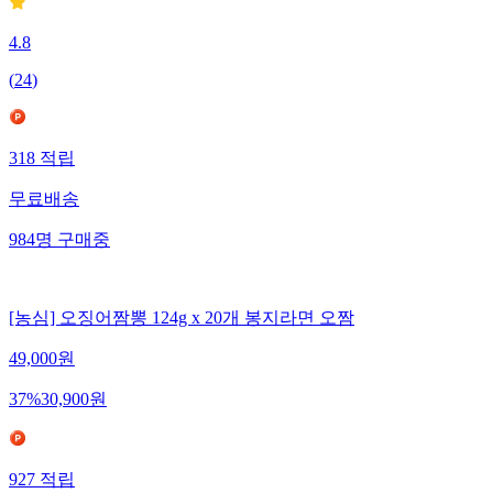
4.8
(
24
)
318
적립
무료배송
984
명
구매중
[농심] 오징어짬뽕 124g x 20개 봉지라면 오짬
49,000
원
37
%
30,900
원
927
적립