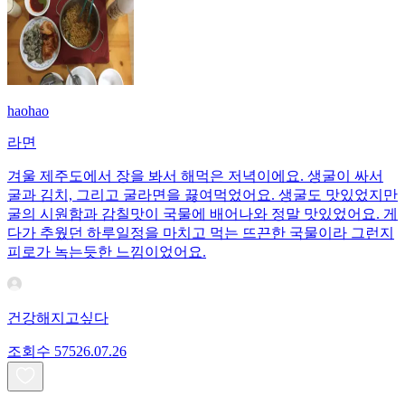
haohao
라면
겨울 제주도에서 장을 봐서 해먹은 저녁이에요. 생굴이 싸서
굴과 김치, 그리고 굴라면을 끓여먹었어요. 생굴도 맛있었지만
굴의 시원함과 감칠맛이 국물에 배어나와 정말 맛있었어요. 게
다가 추웠던 하루일정을 마치고 먹는 뜨끈한 국물이라 그런지
피로가 녹는듯한 느낌이었어요.
건강해지고싶다
조회수
575
26.07.26