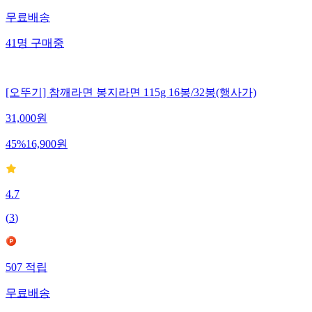
무료배송
41
명
구매중
[오뚜기] 참깨라면 봉지라면 115g 16봉/32봉(행사가)
31,000
원
45
%
16,900
원
4.7
(
3
)
507
적립
무료배송