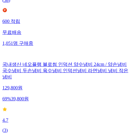
(
38
)
600
적립
무료배송
1,051
명
구매중
국내생산 네오플램 블로썸 인덕션 양수냄비 24cm / 양손냄비
국수냄비 두손냄비 육수냄비 인덕션냄비 라면냄비 냄비 작은
냄비
129,800
원
69
%
39,800
원
4.7
(
3
)