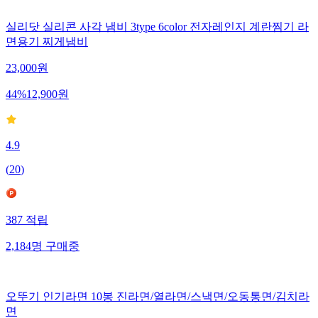
실리닷 실리콘 사각 냄비 3type 6color 전자레인지 계란찜기 라
면용기 찌게냄비
23,000
원
44
%
12,900
원
4.9
(
20
)
387
적립
2,184
명
구매중
오뚜기 인기라면 10봉 진라면/열라면/스낵면/오동통면/김치라
면