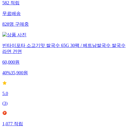
582
적립
무료배송
828
명
구매중
빈타이포타 소고기맛 쌀국수 65G 30팩 / 베트남쌀국수 쌀국수
라면 건면
60,000
원
40
%
35,900
원
5.0
(
3
)
1,077
적립