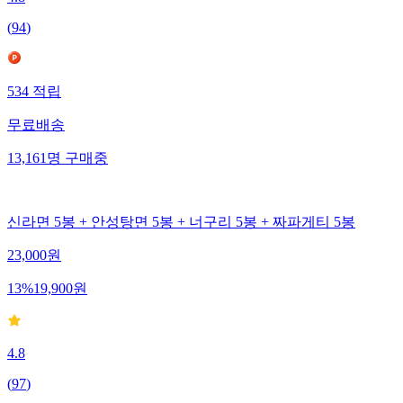
(
94
)
534
적립
무료배송
13,161
명
구매중
신라면 5봉 + 안성탕면 5봉 + 너구리 5봉 + 짜파게티 5봉
23,000
원
13
%
19,900
원
4.8
(
97
)