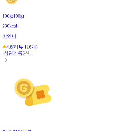
100g(100g)
230kcal
비엔나
4.8
(리뷰
116
개)
·
식단기록
5천+