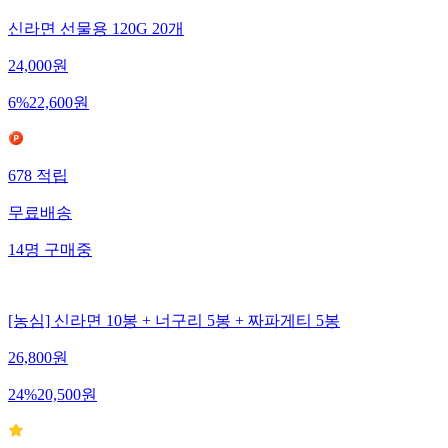
신라면 선물용 120G 20개
24,000
원
6
%
22,600
원
678
적립
무료배송
14
명
구매중
[농심] 신라면 10봉 + 너구리 5봉 + 짜파게티 5봉
26,800
원
24
%
20,500
원