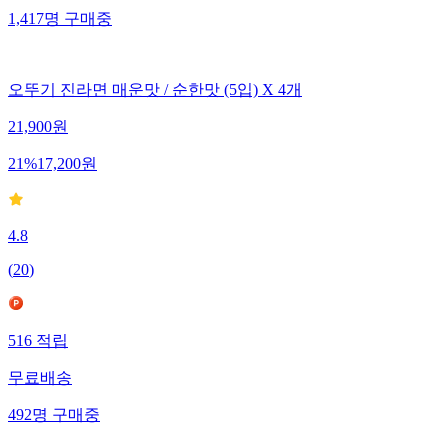
1,417
명
구매중
오뚜기 진라면 매운맛 / 순한맛 (5입) X 4개
21,900
원
21
%
17,200
원
4.8
(
20
)
516
적립
무료배송
492
명
구매중