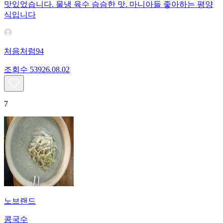
맛있었습니다. 물냉 육수 슴슴한 맛. 마니아들 좋아하는 평양
식입니다
처음처럼94
조회수
539
26.08.02
7
노브랜드
콩국수