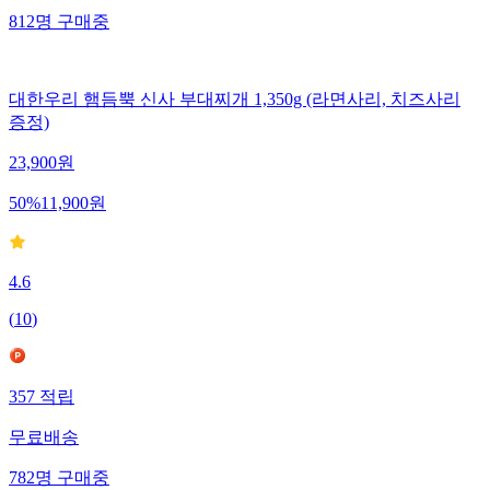
812
명
구매중
대한우리 햄듬뿍 신사 부대찌개 1,350g (라면사리, 치즈사리
증정)
23,900
원
50
%
11,900
원
4.6
(
10
)
357
적립
무료배송
782
명
구매중