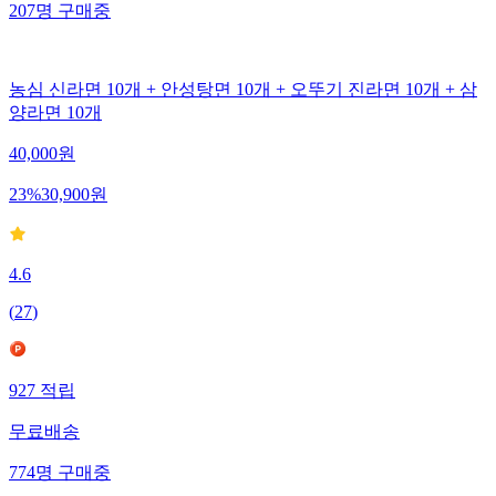
207
명
구매중
농심 신라면 10개 + 안성탕면 10개 + 오뚜기 진라면 10개 + 삼
양라면 10개
40,000
원
23
%
30,900
원
4.6
(
27
)
927
적립
무료배송
774
명
구매중