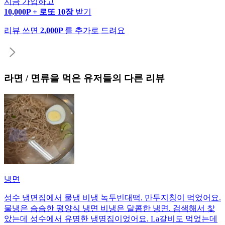
지금 가입하고
10,000P + 로또 10장
받기
리뷰 쓰면
2,000P
를 추가로 드려요
라면 / 면류
을 먹은 유저들의 다른 리뷰
냉면
성수 냉면집에서 물냉 비냉 녹두빈대떡. 만두지칭이 먹었어요.
물냉은 슴슴한 평양식 냉면 비냉은 달콤한 냉면. 검색해서 찿
았는데 성수에서 유명한 냉명집이었어요. La갈비도 먹었는데