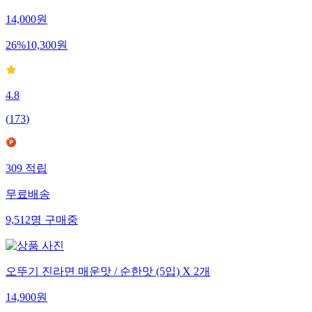
14,000
원
26
%
10,300
원
4.8
(
173
)
309
적립
무료배송
9,512
명
구매중
오뚜기 진라면 매운맛 / 순한맛 (5입) X 2개
14,900
원