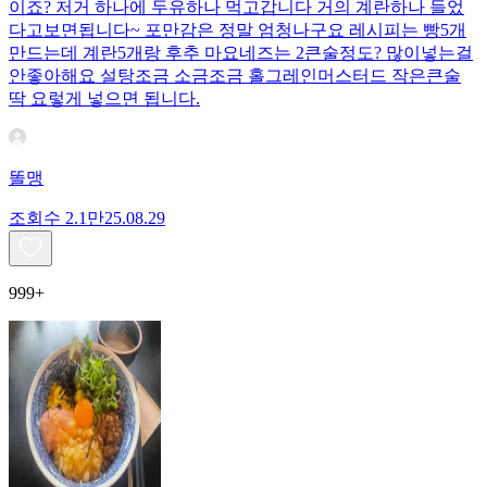
이죠? 저거 하나에 두유하나 먹고갑니다 거의 계란하나 들었
다고보면됩니다~ 포만감은 정말 엄청나구요 레시피는 빵5개
만드는데 계란5개랑 후추 마요네즈는 2큰술정도? 많이넣는걸
안좋아해요 설탕조금 소금조금 홀그레인머스터드 작은큰술
딱 요렇게 넣으면 됩니다.
똘맹
조회수
2.1만
25.08.29
999+