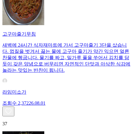
고구마줄기무침
새벽에 24시간 식자재마트에 가서 고구마줄기 3단을 샀습니
다. 껍질을 벗겨서 끓는 물에 고구마 줄기가 약간 익으면 얼른
찬물에 헹굽니다. 물기를 짜고, 밀가루 풀을 쑤어서 김치를 담
듯이 갖은 양념으로 버무리면 자연적인 단맛과 아삭한 식감에
놀라는 맛있는 반찬이 됩니다.
라임미소가
조회수
2,372
26.08.01
37