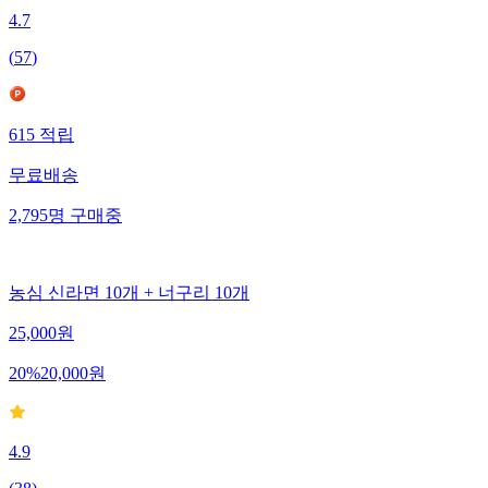
4.7
(
57
)
615
적립
무료배송
2,795
명
구매중
농심 신라면 10개 + 너구리 10개
25,000
원
20
%
20,000
원
4.9