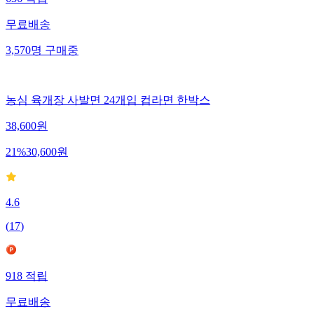
무료배송
3,570
명
구매중
농심 육개장 사발면 24개입 컵라면 한박스
38,600
원
21
%
30,600
원
4.6
(
17
)
918
적립
무료배송