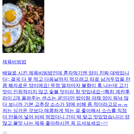
제육비빔밥
배달로 시킨 제육비빔밥인데 혼자먹기엔 양이 진짜 대박입니
다;; 결국 다 못 먹고 다음날까지 먹으려고 따로 남겨두었을 만
큼 혜자로운 양이에요! 뚜껑 열자마자 불향이 훅 나는데 고기
맛이 인위적이지 않고 숯불 맛이라 참 맛있네요~!특히 계란후
라이 2개 올려주는 센스는 굳!! ​다만 밥이랑 야채 양이 워낙 많
다 보니까 기본 고추장 소스가 양에 비해 좀 적더라고요ㅠ.ㅠ
저는 싱거운 것보다 매콤하게 먹는 걸 좋아해서 소스를 직접
더 만들어 넣어 비벼 먹었더니 간이 딱 맞고 맛있었습니다! 양
많고 불맛 나는 제육 좋아하시면 꼭 드셔보세요~^^