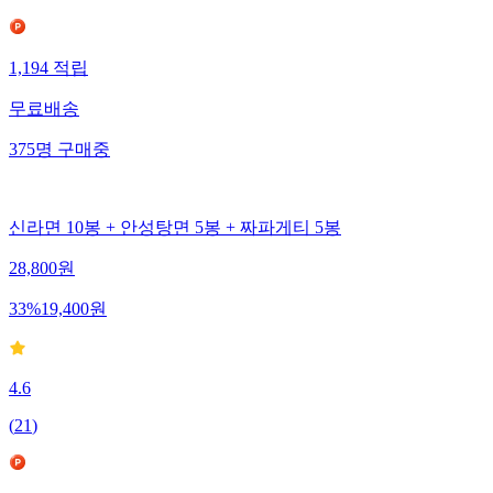
1,194
적립
무료배송
375
명
구매중
신라면 10봉 + 안성탕면 5봉 + 짜파게티 5봉
28,800
원
33
%
19,400
원
4.6
(
21
)