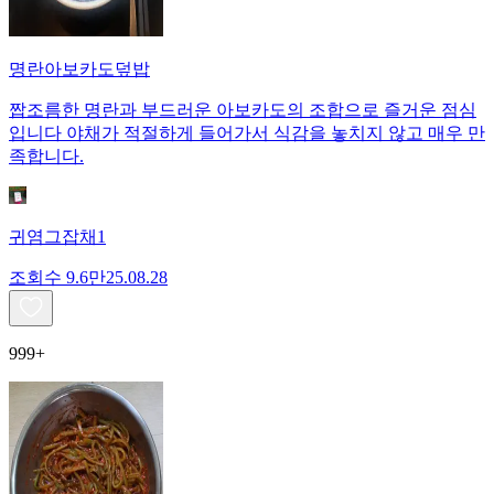
명란아보카도덮밥
짭조름한 명란과 부드러운 아보카도의 조합으로 즐거운 점심
입니다 야채가 적절하게 들어가서 식감을 놓치지 않고 매우 만
족합니다.
귀염그잡채1
조회수
9.6만
25.08.28
999+