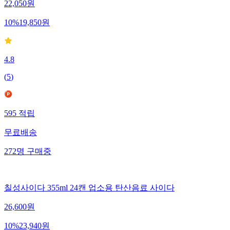
22,050
원
10
%
19,850
원
4.8
(
5
)
595
적립
무료배송
272
명
구매중
칠성사이다 355ml 24캔 업소용 탄산음료 사이다
26,600
원