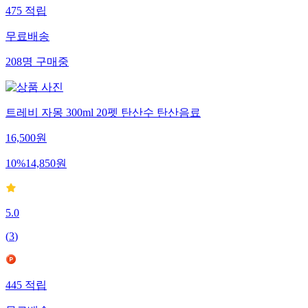
475
적립
무료배송
208
명
구매중
트레비 자몽 300ml 20펫 탄산수 탄산음료
16,500
원
10
%
14,850
원
5.0
(
3
)
445
적립