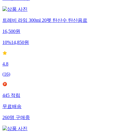
트레비 라임 300ml 20펫 탄산수 탄산음료
16,500
원
10
%
14,850
원
4.8
(
16
)
445
적립
무료배송
260
명
구매중