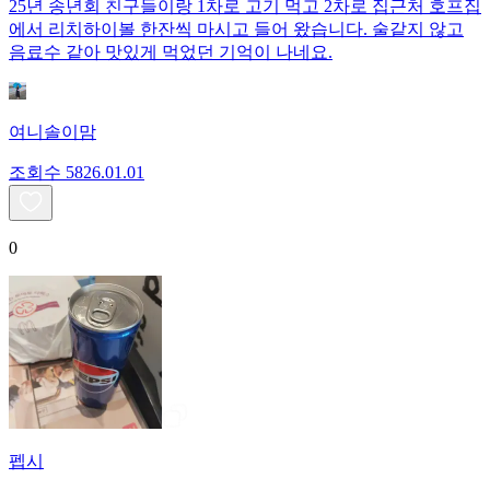
25년 송년회 친구들이랑 1차로 고기 먹고 2차로 집근처 호프집
에서 리치하이볼 한잔씩 마시고 들어 왔습니다. 술같지 않고
음료수 같아 맛있게 먹었던 기억이 나네요.
여니솔이맘
조회수
58
26.01.01
0
펩시