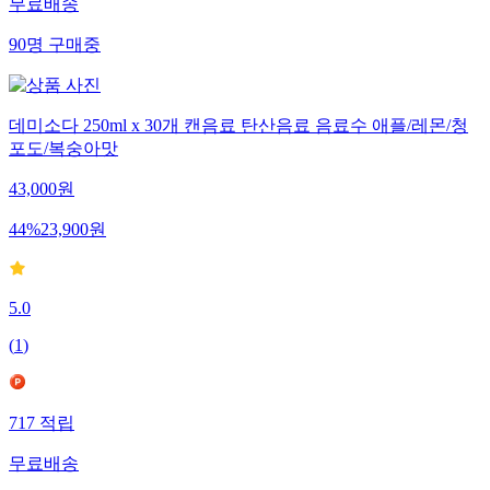
무료배송
90
명
구매중
데미소다 250ml x 30개 캔음료 탄산음료 음료수 애플/레몬/청
포도/복숭아맛
43,000
원
44
%
23,900
원
5.0
(
1
)
717
적립
무료배송