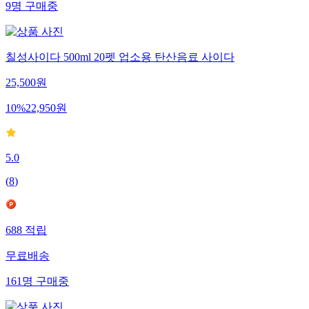
9
명
구매중
칠성사이다 500ml 20펫 업소용 탄산음료 사이다
25,500
원
10
%
22,950
원
5.0
(
8
)
688
적립
무료배송
161
명
구매중