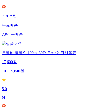
10
%
23,940
원
718
적립
무료배송
73
명
구매중
트레비 플레인 190ml 30캔 탄산수 탄산음료
17,600
원
10
%
15,840
원
5.0
(
4
)