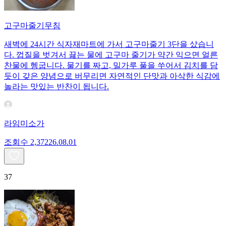
고구마줄기무침
새벽에 24시간 식자재마트에 가서 고구마줄기 3단을 샀습니
다. 껍질을 벗겨서 끓는 물에 고구마 줄기가 약간 익으면 얼른
찬물에 헹굽니다. 물기를 짜고, 밀가루 풀을 쑤어서 김치를 담
듯이 갖은 양념으로 버무리면 자연적인 단맛과 아삭한 식감에
놀라는 맛있는 반찬이 됩니다.
라임미소가
조회수
2,372
26.08.01
37