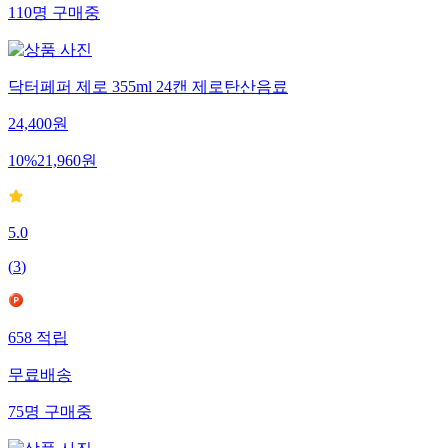
110
명
구매중
닥터페퍼 제로 355ml 24캔 제로탄산음료
24,400
원
10
%
21,960
원
5.0
(
3
)
658
적립
무료배송
75
명
구매중