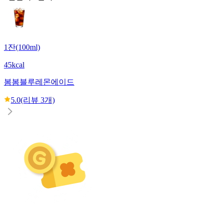
1잔(100ml)
45kcal
봄봄
블루레몬에이드
5.0
(리뷰
3
개)