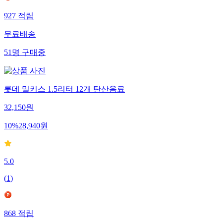
927
적립
무료배송
51
명
구매중
롯데 밀키스 1.5리터 12개 탄산음료
32,150
원
10
%
28,940
원
5.0
(
1
)
868
적립