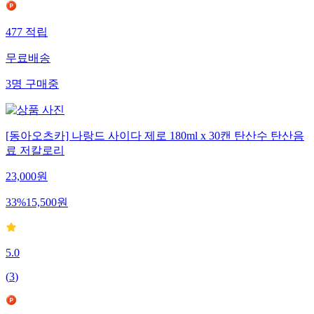
477
적립
무료배송
3
명
구매중
[동아오츠카] 나랑드 사이다 제로 180ml x 30캔 탄산수 탄산음
료 저칼로리
23,000
원
33
%
15,500
원
5.0
(
3
)