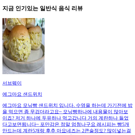
지금 인기있는
일반식
음식 리뷰
서브웨이
에그마요 샌드위치
에그마요 모닝빵 샌드위치 입니다. 수영을 하는데 가기전에 밥
을 먹으면 좀 무겁더라고요~ 모닝빵하나에 내용물이 많아보
이죠? 저거 하나에 두유하나 먹고갑니다 거의 계란하나 들었
다고보면됩니다~ 포만감은 정말 엄청나구요 레시피는 빵5개
만드는데 계란5개랑 후추 마요네즈는 2큰술정도? 많이넣는걸