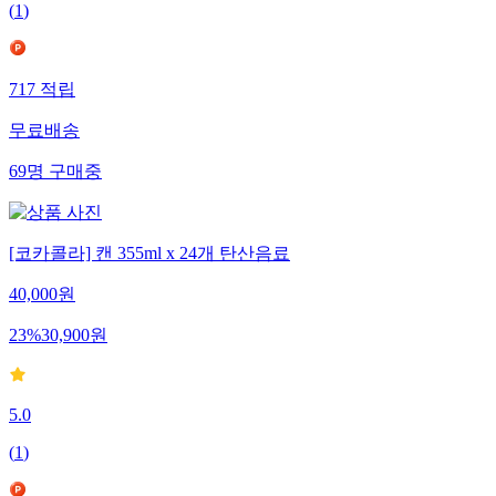
(
1
)
717
적립
무료배송
69
명
구매중
[코카콜라] 캔 355ml x 24개 탄산음료
40,000
원
23
%
30,900
원
5.0
(
1
)