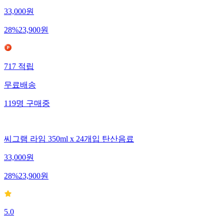
33,000
원
28
%
23,900
원
717
적립
무료배송
119
명
구매중
씨그램 라임 350ml x 24개입 탄산음료
33,000
원
28
%
23,900
원
5.0