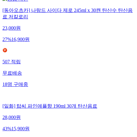
[동아오츠카] 나랑드 사이다 제로 245ml x 30캔 탄산수 탄산음
료 저칼로리
23,000
원
27
%
16,900
원
507
적립
무료배송
18
명
구매중
[일화] 탑씨 파인애플향 190ml 30개 탄산음료
28,000
원
43
%
15,900
원