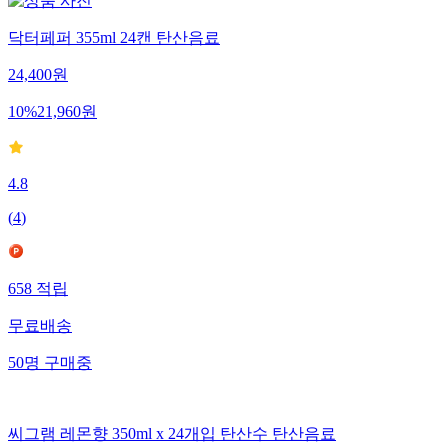
닥터페퍼 355ml 24캔 탄산음료
24,400
원
10
%
21,960
원
4.8
(
4
)
658
적립
무료배송
50
명
구매중
씨그램 레몬향 350ml x 24개입 탄산수 탄산음료