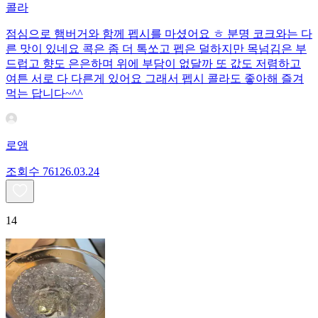
콜라
점심으로 햄버거와 함께 펩시를 마셨어요 ㅎ 분명 코크와는 다
른 맛이 있네요 콕은 좀 더 톡쏘고 펩은 덜하지만 목넘김은 부
드럽고 향도 은은하며 위에 부담이 없달까 또 값도 저렴하고
여튼 서로 다 다른게 있어요 그래서 펩시 콜라도 좋아해 즐겨
먹는 답니다~^^
로앰
조회수
761
26.03.24
14