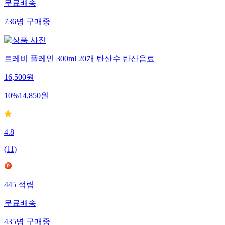
무료배송
736
명
구매중
트레비 플레인 300ml 20개 탄산수 탄산음료
16,500
원
10
%
14,850
원
4.8
(
11
)
445
적립
무료배송
435
명
구매중