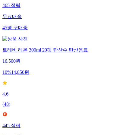
465
적립
무료배송
45
명
구매중
트레비 레몬 300ml 20펫 탄산수 탄산음료
16,500
원
10
%
14,850
원
4.6
(
48
)
445
적립