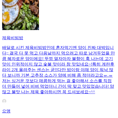
제육비빔밥
배달로 시킨 제육비빔밥인데 혼자먹기엔 양이 진짜 대박입니
다;; 결국 다 못 먹고 다음날까지 먹으려고 따로 남겨두었을 만
큼 혜자로운 양이에요! 뚜껑 열자마자 불향이 훅 나는데 고기
맛이 인위적이지 않고 숯불 맛이라 참 맛있네요~!특히 계란후
라이 2개 올려주는 센스는 굳!! ​다만 밥이랑 야채 양이 워낙 많
다 보니까 기본 고추장 소스가 양에 비해 좀 적더라고요ㅠ.ㅠ
저는 싱거운 것보다 매콤하게 먹는 걸 좋아해서 소스를 직접
더 만들어 넣어 비벼 먹었더니 간이 딱 맞고 맛있었습니다! 양
많고 불맛 나는 제육 좋아하시면 꼭 드셔보세요~^^
으앵