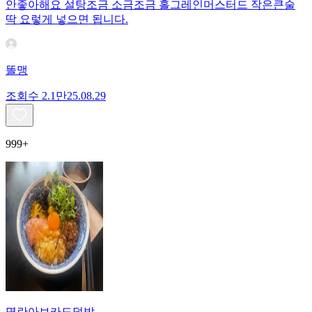
안좋아해요 설탕조금 소금조금 홀그레인머스터드 작은큰술
딱 요렇게 넣으면 됩니다.
똘맹
조회수
2.1만
25.08.29
999+
명란아보카도덮밥