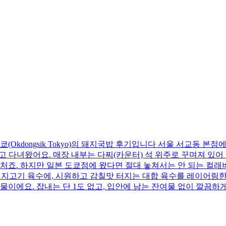
(Okdongsik Tokyo)의 돼지국밥 후기입니다 서울 서교동 
고 다녀왔어요. 매장 내부는 다찌(카운터) 석 위주로 꾸며져 있어
처죠. 하지만 일본 도쿄점에 왔다면 절대 놓쳐서는 안 되는 컬
돼지고기 육수에, 시원하고 감칠맛 터지는 대합 육수를 레이어링한 
국물이에요. 잡내는 단 1도 없고, 입안에 남는 잔여물 없이 깔