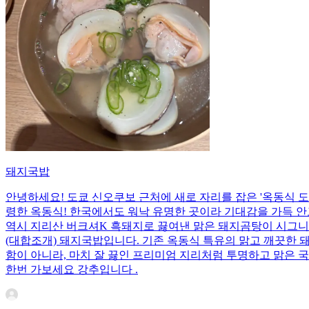
돼지국밥
안녕하세요! 도쿄 신오쿠보 근처에 새로 자리를 잡은 '옥동식 도쿄
령한 옥동식! 한국에서도 워낙 유명한 곳이라 기대감을 가득 안
역시 지리산 버크셔K 흑돼지로 끓여낸 맑은 돼지곰탕이 시그니
(대합조개) 돼지국밥입니다. 기존 옥동식 특유의 맑고 깨끗한 
함이 아니라, 마치 잘 끓인 프리미엄 지리처럼 투명하고 맑은 
한번 가보세요 강추입니다 .