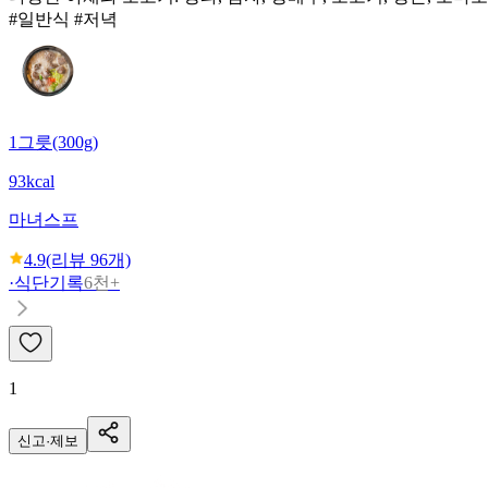
#일반식 #저녁
1그릇(300g)
93kcal
마녀스프
4.9
(리뷰
96
개)
·
식단기록
6천+
1
신고·제보