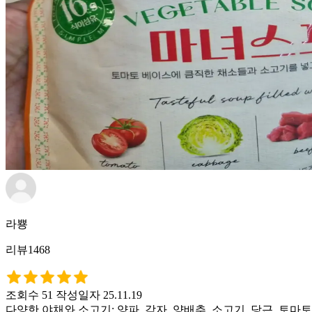
라뿅
리뷰1468
조회수 51
작성일자 25.11.19
다양한 야채와 소고기: 양파, 감자, 양배추, 소고기, 당근, 