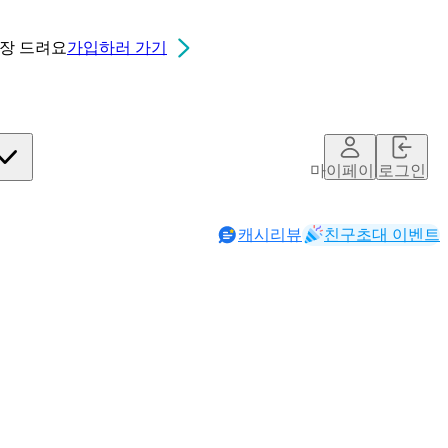
0장
드려요
가입하러 가기
마이페이지
로그인
캐시리뷰
친구초대 이벤트