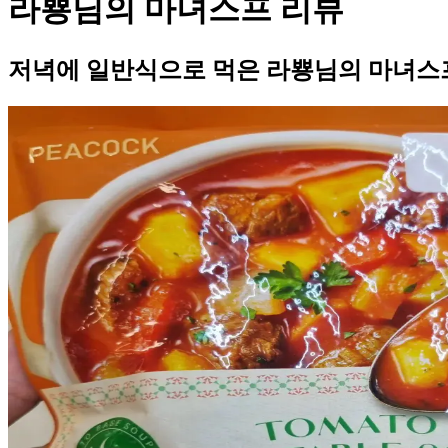
라뿅님의 마녀스프 리뷰
저녁에 일반식으로 먹은 라뿅님의 마녀스