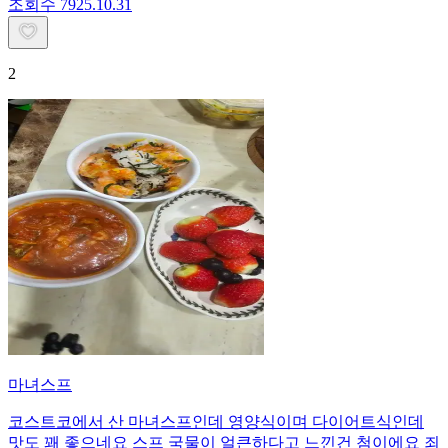
조회수
79
25.10.31
2
마녀스프
코스트코에서 산 마녀스프인데 영양식이며 다이어트식인데
맛도 꽤 좋으네요 스프 국물이 얼큰하다고 느낀건 첨이에요 죄