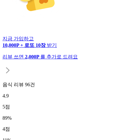
지금 가입하고
10,000P + 로또 10장
받기
리뷰 쓰면
2,000P
를 추가로 드려요
음식 리뷰
96
건
4.9
5
점
89
%
4
점