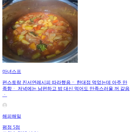
마녀스프
편스토랑 진서연레시피 따라했음ᆢ 한대접 먹었는데 아주 만
족함ㆍ 저녁에는 남편하고 밥 대신 먹어도 만족스러울 꺼 같음
ㆍ
해피해밀
평점
5
점