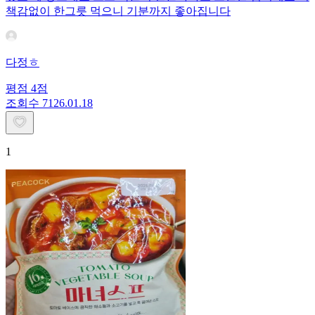
책감없이 한그릇 먹으니 기분까지 좋아집니다
다정ㅎ
평점
4
점
조회수
71
26.01.18
1