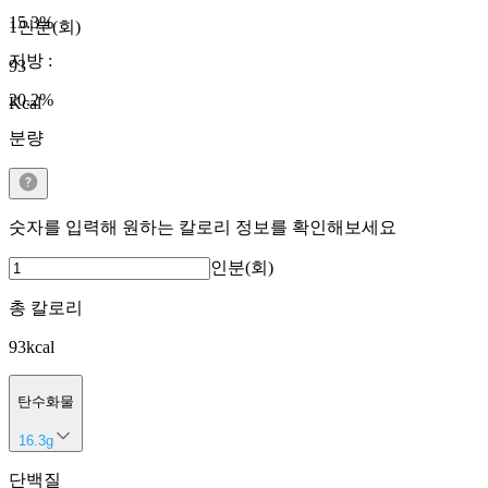
15.3
%
1인분(회)
지방
:
93
20.2
%
Kcal
분량
숫자를 입력해 원하는 칼로리 정보를 확인해보세요
인분(회)
총 칼로리
93
kcal
탄수화물
16.3
g
단백질