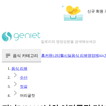
신규 회원 
칼로리와 영양성분을 검색해보세요
혈당 · 다이어트 음식 검색해보세요
음식 · 영양제 리뷰를 찾아보세요
음식 카테고리
홈
커뮤니티
헬시딜
음식 리뷰
영양제
NEW
음식 리뷰
수산
젓갈
어리굴젓