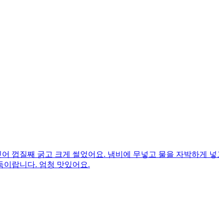
어 껍질째 굵고 크게 썰었어요. 냄비에 무넣고 물을 자박하게 넣
둑이랍니다. 엄청 맛있어요.