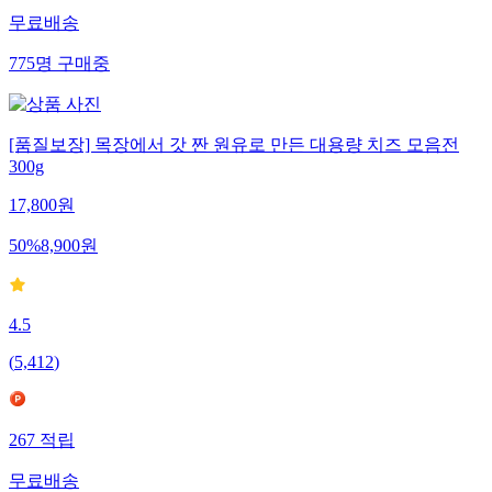
무료배송
775
명
구매중
[품질보장] 목장에서 갓 짠 원유로 만든 대용량 치즈 모음전
300g
17,800
원
50
%
8,900
원
4.5
(
5,412
)
267
적립
무료배송