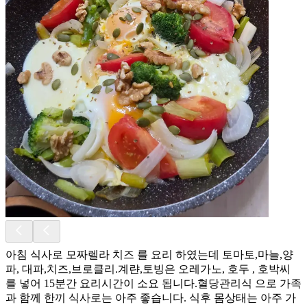
아침 식사로 모짜렐라 치즈 를 요리 하였는데 토마토,마늘,양
파, 대파,치즈,브로클리.계랸,토빙은 오레가노, 호두 , 호박씨
를 넣어 15분간 요리시간이 소요 됩니다.혈당관리식 으로 가족
과 함께 한끼 식사로는 아주 좋습니다. 식후 몸상태는 아주 가