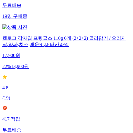
무료배송
19
명
구매중
켈로그 감자칩 프링글스 110g 6개 (2+2+2) 골라담기 / 오리지
날,양파,치즈,매운맛,버터카라멜
17,900
원
22
%
13,900
원
4.8
(
19
)
417
적립
무료배송