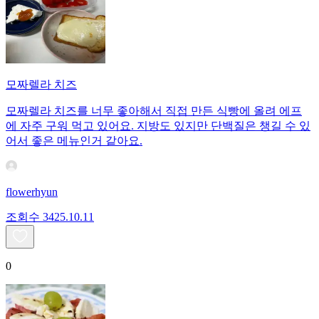
모짜렐라 치즈
모짜렐라 치즈를 너무 좋아해서 직접 만든 식빵에 올려 에프
에 자주 구워 먹고 있어요. 지방도 있지만 단백질은 챙길 수 있
어서 좋은 메뉴인거 같아요.
flowerhyun
조회수
34
25.10.11
0