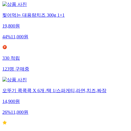
찢어먹는 대용량치즈 300g 1+1
19,800
원
44
%
11,000
원
330
적립
123
명
구매중
오뚜기 콕콕콕 X 6개 /택 1/스파게티,라면,치즈,짜장
14,900
원
26
%
11,000
원