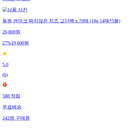
동원 덴마크 짜지않은 치즈 고단백 x 70매 (18g 14매*5봉)
26,800
원
27
%
19,600
원
5.0
(
6
)
588
적립
무료배송
242
명
구매중