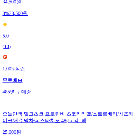
34,500
원
3
%
33,500
원
5.0
(
10
)
1,005
적립
무료배송
485
명
구매중
오늘단백 밀크초코 프로틴바 초코카라멜/스트로베리/치즈케
이크/제주말차/피스타치오 48g x 각1팩
25,000
원