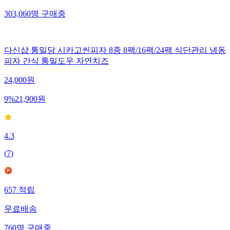
303,060
명
구매중
다신샵 통밀당 시카고씬피자 8종 8팩/16팩/24팩 식단관리 냉동
피자 간식 통밀도우 자연치즈
24,000
원
9
%
21,900
원
4.3
(
7
)
657
적립
무료배송
760
명
구매중