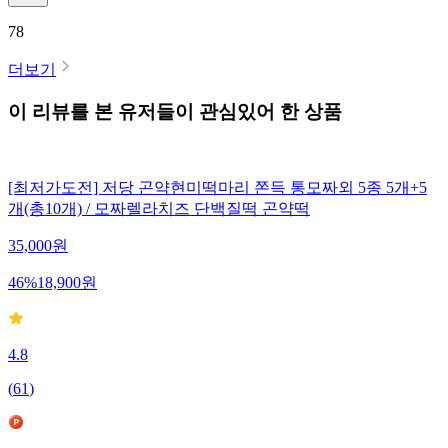
78
더보기
이 리뷰를 본 유저들이 관심있어 한 상품
[최저가도전] 저당 곤약현미떡마리 쫀득 통모짜외 5종 5개+5
개(총10개) / 모짜렐라치즈 단백질떡 곤약떡
35,000
원
46
%
18,900
원
4.8
(
61
)