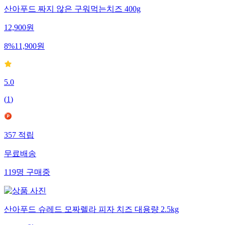
산아푸드 짜지 않은 구워먹는치즈 400g
12,900
원
8
%
11,900
원
5.0
(
1
)
357
적립
무료배송
119
명
구매중
산아푸드 슈레드 모짜렐라 피자 치즈 대용량 2.5kg