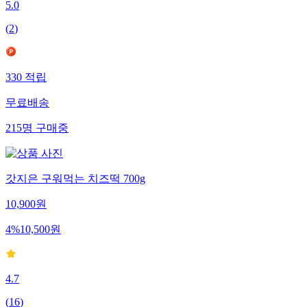
5.0
(
2
)
330
적립
무료배송
215
명
구매중
갓지은 구워먹는 치즈떡 700g
10,900
원
4
%
10,500
원
4.7
(
16
)