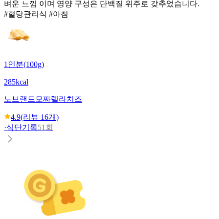
벼운 느낌 이며 영양 구성은 단백질 위주로 갖추었습니다.
#혈당관리식 #아침
1인분(100g)
285kcal
노브랜드
모짜렐라치즈
4.9
(리뷰
16
개)
·
식단기록
51회