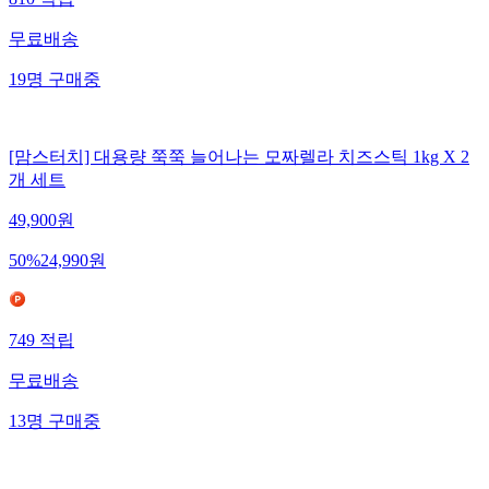
무료배송
19
명
구매중
[맘스터치] 대용량 쭉쭉 늘어나는 모짜렐라 치즈스틱 1kg X 2
개 세트
49,900
원
50
%
24,990
원
749
적립
무료배송
13
명
구매중