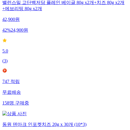
밸런스밀 고단백저당 플레인 베이글 80g x2개+치즈 80g x2개
+에브리띵 80g x2개
42,900
원
42
%
24,900
원
5.0
(
3
)
747
적립
무료배송
158
명
구매중
동원 덴마크 인포켓치즈 20g x 30개 (10*3)