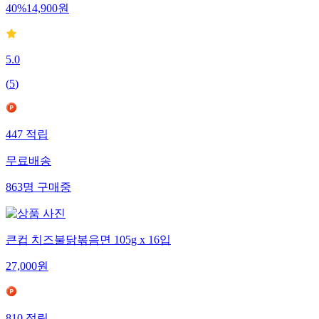
40
%
14,900
원
5.0
(
5
)
447
적립
무료배송
863
명
구매중
큰컵 치즈불닭볶음면 105g x 16입
27,000
원
810
적립