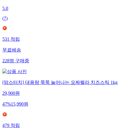
5.0
(
7
)
531
적립
무료배송
228
명
구매중
[맘스터치] 대용량 쭉쭉 늘어나는 모짜렐라 치즈스틱 1kg
29,900
원
47
%
15,990
원
479
적립