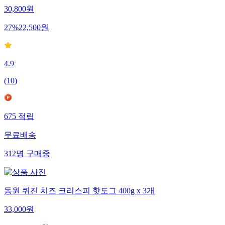
30,800
원
27
%
22,500
원
4.9
(
10
)
675
적립
무료배송
312
명
구매중
동원 퀴진 치즈 크리스피 핫도그 400g x 3개
33,000
원