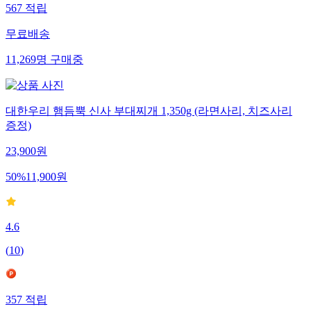
567
적립
무료배송
11,269
명
구매중
대한우리 햄듬뿍 신사 부대찌개 1,350g (라면사리, 치즈사리
증정)
23,900
원
50
%
11,900
원
4.6
(
10
)
357
적립