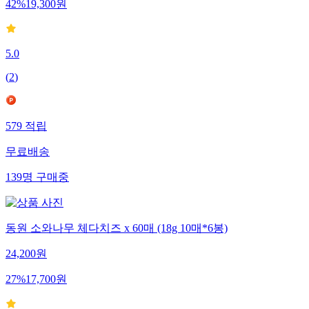
42
%
19,300
원
5.0
(
2
)
579
적립
무료배송
139
명
구매중
동원 소와나무 체다치즈 x 60매 (18g 10매*6봉)
24,200
원
27
%
17,700
원