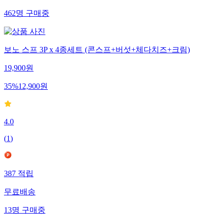
462
명
구매중
보노 스프 3P x 4종세트 (콘스프+버섯+체다치즈+크림)
19,900
원
35
%
12,900
원
4.0
(
1
)
387
적립
무료배송
13
명
구매중