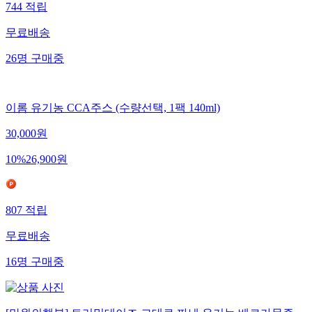
744
적립
무료배송
26
명
구매중
이롬 유기농 CCA주스 (수량선택, 1팩 140ml)
30,000
원
10
%
26,900
원
807
적립
무료배송
16
명
구매중