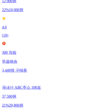
12,900
원
22
%
10,000
원
4.6
(
19
)
300
적립
무료배송
3,449
명
구매중
국내산 ABC주스 100포
37,500
원
21
%
29,800
원