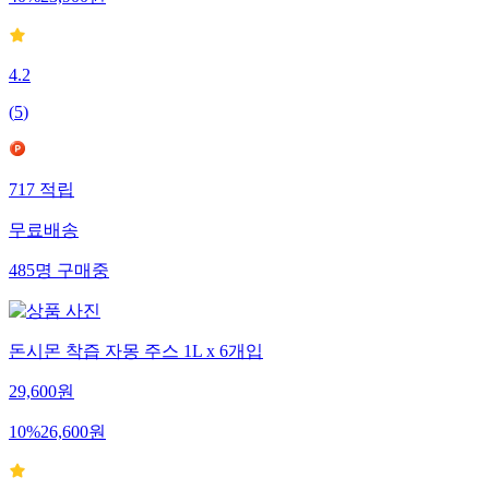
40
%
23,900
원
4.2
(
5
)
717
적립
무료배송
485
명
구매중
돈시몬 착즙 자몽 주스 1L x 6개입
29,600
원
10
%
26,600
원