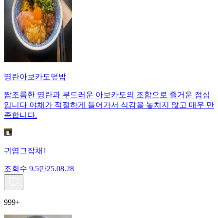
명란아보카도덮밥
짭조름한 명란과 부드러운 아보카도의 조합으로 즐거운 점심
입니다 야채가 적절하게 들어가서 식감을 놓치지 않고 매우 만
족합니다.
귀염그잡채1
조회수
9.5만
25.08.28
999+