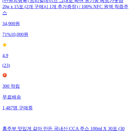
[만원의행복] 트리밀데이즈 그대로 짜낸 유기농 베르가못즙
20g x 15포 (2개 구매시 1개 추가증정) / 100% NFC 원액 착즙주
스
34,900
원
71
%
10,000
원
4.9
(
23
)
300
적립
무료배송
1,487
명
구매중
홍주부 맛있게 갈아 만든 국내산 CCA 주스 100ml X 30포 (30