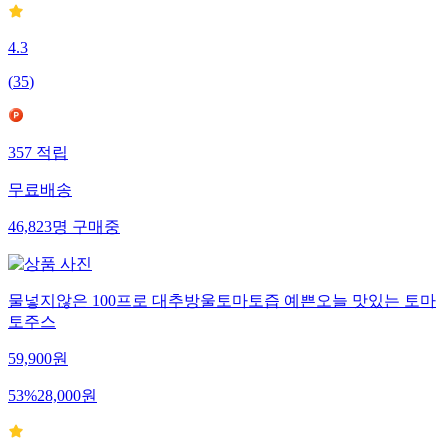
4.3
(
35
)
357
적립
무료배송
46,823
명
구매중
물넣지않은 100프로 대추방울토마토즙 예쁜오늘 맛있는 토마
토주스
59,900
원
53
%
28,000
원