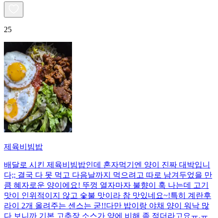
25
제육비빔밥
배달로 시킨 제육비빔밥인데 혼자먹기엔 양이 진짜 대박입니
다;; 결국 다 못 먹고 다음날까지 먹으려고 따로 남겨두었을 만
큼 혜자로운 양이에요! 뚜껑 열자마자 불향이 훅 나는데 고기
맛이 인위적이지 않고 숯불 맛이라 참 맛있네요~!특히 계란후
라이 2개 올려주는 센스는 굳!! ​다만 밥이랑 야채 양이 워낙 많
다 보니까 기본 고추장 소스가 양에 비해 좀 적더라고요ㅠ.ㅠ