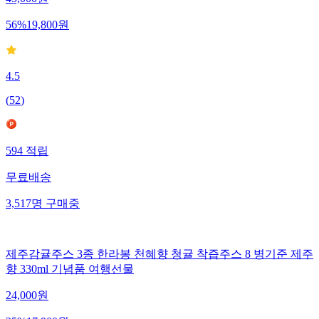
45,000
원
56
%
19,800
원
4.5
(
52
)
594
적립
무료배송
3,517
명
구매중
제주감귤주스 3종 한라봉 천혜향 청귤 착즙주스 8 병기준 제주
향 330ml 기념품 여행선물
24,000
원