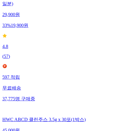
일분)
29,900
원
33
%
19,900
원
4.8
(
57
)
597
적립
무료배송
37,775
명
구매중
HWC ABCD 클린주스 3.5g x 30포(1박스)