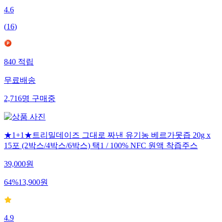
4.6
(
16
)
840
적립
무료배송
2,716
명
구매중
★1+1★트리밀데이즈 그대로 짜낸 유기농 베르가못즙 20g x
15포 (2박스/4박스/6박스) 택1 / 100% NFC 원액 착즙주스
39,000
원
64
%
13,900
원
4.9