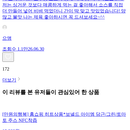
저는 싱거운 것보다 매콤하게 먹는 걸 좋아해서 소스를 직접
더 만들어 넣어 비벼 먹었더니 간이 딱 맞고 맛있었습니다! 양
많고 불맛 나는 제육 좋아하시면 꼭 드셔보세요~^^
으앵
조회수
1.1만
26.06.30
172
더보기
이 리뷰를 본 유저들이 관심있어 한 상품
[만원의행복] 홈쇼핑 히트상품*보넬드 아이엠 당근/그린/토마
토 주스 NFC착즙