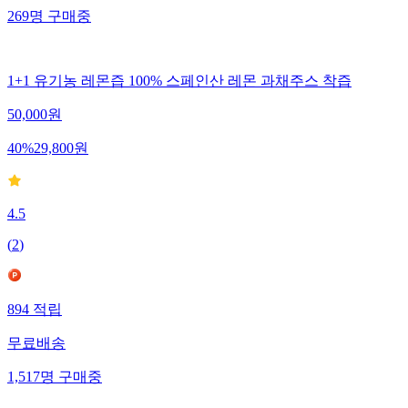
269
명
구매중
1+1 유기농 레몬즙 100% 스페인산 레몬 과채주스 착즙
50,000
원
40
%
29,800
원
4.5
(
2
)
894
적립
무료배송
1,517
명
구매중