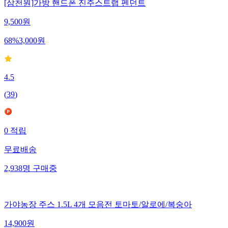
[삼천원]가방 핸드폰 진주스트랩 펜던트
9,500
원
68
%
3,000
원
4.5
(
39
)
0
적립
무료배송
2,938
명
구매중
가야농장 주스 1.5L 4개 모음전 토마토/알로에/복숭아
14,900
원