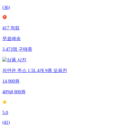
(
36
)
417
적립
무료배송
3,473
명
구매중
자연은 주스 1.5L 4개 9종 모음전
14,900
원
40
%
8,900
원
5.0
(
41
)