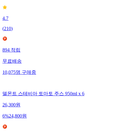
4.7
(
210
)
894
적립
무료배송
10,075
명
구매중
델몬트 스테비아 토마토 주스 950ml x 6
26,300
원
6
%
24,800
원