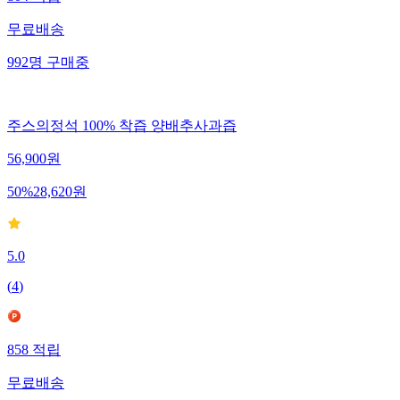
무료배송
992
명
구매중
주스의정석 100% 착즙 양배추사과즙
56,900
원
50
%
28,620
원
5.0
(
4
)
858
적립
무료배송