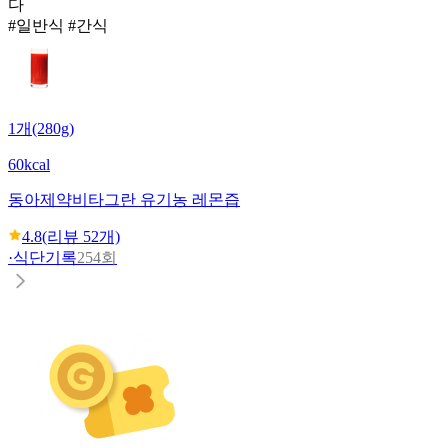
다
#일반식 #간식
1개(280g)
60kcal
동아제약
비타그란 유기농 레몬즙
4.8
(리뷰
52
개)
·
식단기록
254회