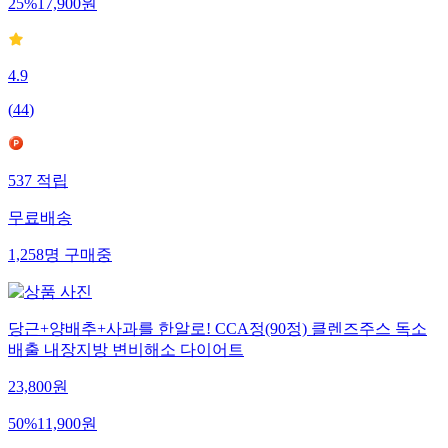
25
%
17,900
원
4.9
(
44
)
537
적립
무료배송
1,258
명
구매중
당근+양배추+사과를 한알로! CCA정(90정) 클렌즈주스 독소
배출 내장지방 변비해소 다이어트
23,800
원
50
%
11,900
원