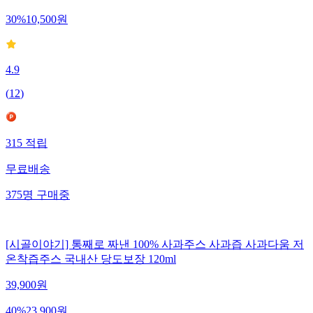
30
%
10,500
원
4.9
(
12
)
315
적립
무료배송
375
명
구매중
[시골이야기] 통째로 짜낸 100% 사과주스 사과즙 사과다움 저
온착즙주스 국내산 당도보장 120ml
39,900
원