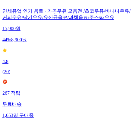
연세유업 인기 음료 · 가공우유 모음전 /초코우유/바나나우유/
커피우유/딸기우유/유산균음료/과채음료/주스/a2우유
15,900
원
44
%
8,900
원
4.8
(
20
)
267
적립
무료배송
1,653
명
구매중