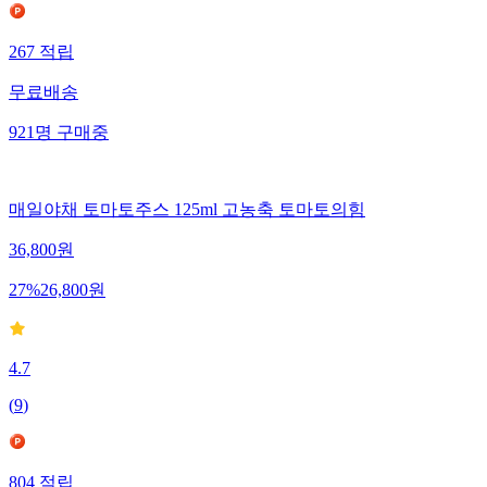
267
적립
무료배송
921
명
구매중
매일야채 토마토주스 125ml 고농축 토마토의힘
36,800
원
27
%
26,800
원
4.7
(
9
)
804
적립