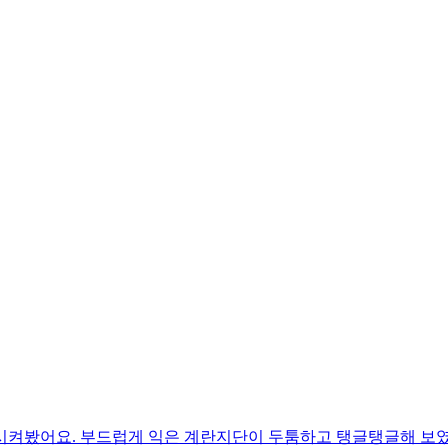
시켜봤어요. 부드럽게 익은 계란지단이 두툼하고 탱글탱글해 보