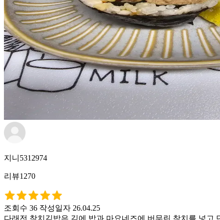
지니5312974
리뷰1270
조회수 36
작성일자 26.04.25
다래전 참치김밥은 김에 밥과 마요네즈에 버무린 참치를 넣고 단