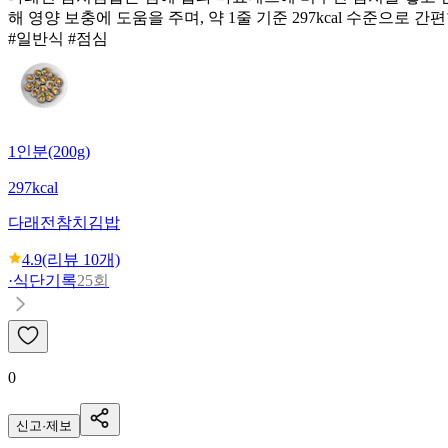
해 영양 보충에 도움을 주며, 약 1줄 기준 297kcal 수준으
#일반식 #점심
1인분(200g)
297kcal
다래전
참치김밥
4.9
(리뷰
10
개)
·
식단기록
25회
0
신고·제보