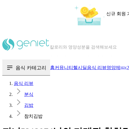
신규 회원 
칼로리와 영양성분을 검색해보세요
혈당 · 다이어트 음식 검색해보세요
음식 · 영양제 리뷰를 찾아보세요
음식 카테고리
홈
커뮤니티
헬시딜
음식 리뷰
영양제
NEW
음식 리뷰
분식
김밥
참치김밥