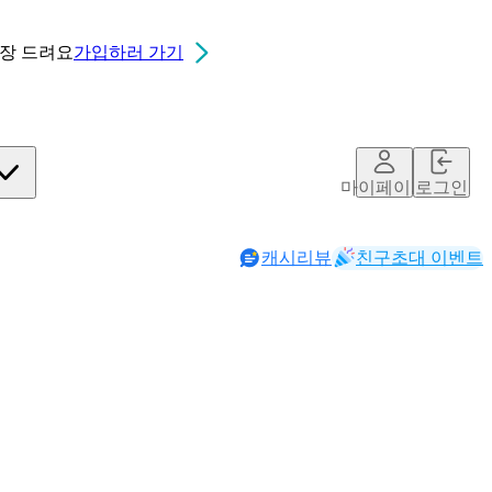
0장
드려요
가입하러 가기
마이페이지
로그인
캐시리뷰
친구초대 이벤트