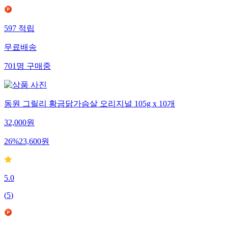
597
적립
무료배송
701
명
구매중
동원 그릴리 황금닭가슴살 오리지널 105g x 10개
32,000
원
26
%
23,600
원
5.0
(
5
)