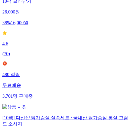
10팩 골라담기
26,000
원
38
%
16,000
원
4.6
(
70
)
480
적립
무료배송
3,701
명
구매중
[10팩] 다신샵 닭가슴살 실속세트 / 국내산 닭가슴살 통살 그릴
드 소시지