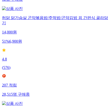
12
명
구매중
허닭 닭가슴살 곤약볶음밥/주먹밥/곤약김밥 외 간편식 골라담
기
14,000
원
51
%
6,900
원
4.8
(
576
)
207
적립
28,515
명
구매중