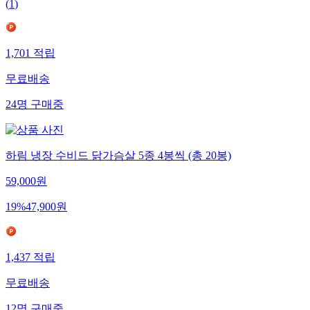
(
1
)
1,701
적립
무료배송
24
명
구매중
하림 냉장 수비드 닭가슴살 5종 4봉씩 (총 20봉)
59,000
원
19
%
47,900
원
1,437
적립
무료배송