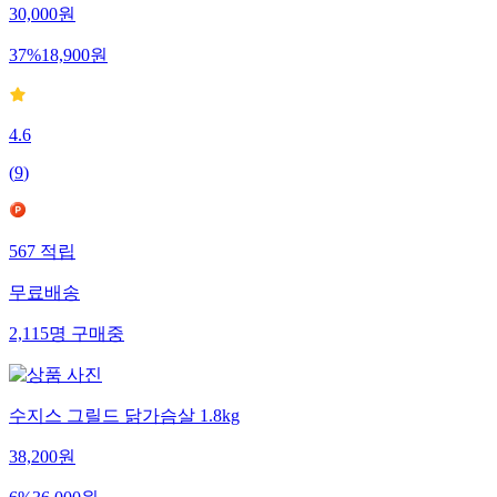
30,000
원
37
%
18,900
원
4.6
(
9
)
567
적립
무료배송
2,115
명
구매중
수지스 그릴드 닭가슴살 1.8kg
38,200
원