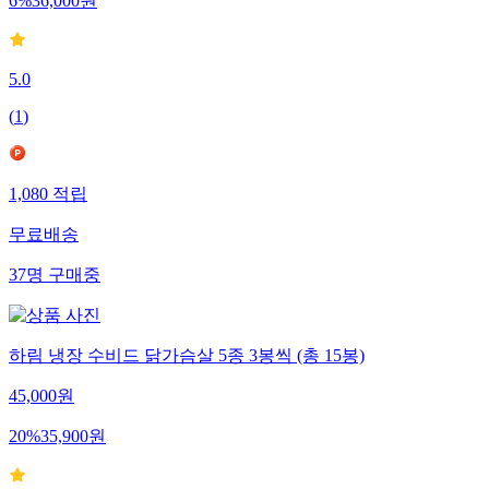
6
%
36,000
원
5.0
(
1
)
1,080
적립
무료배송
37
명
구매중
하림 냉장 수비드 닭가슴살 5종 3봉씩 (총 15봉)
45,000
원
20
%
35,900
원