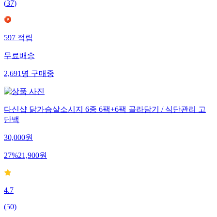
(
37
)
597
적립
무료배송
2,691
명
구매중
다신샵 닭가슴살소시지 6종 6팩+6팩 골라담기 / 식단관리 고
단백
30,000
원
27
%
21,900
원
4.7
(
50
)