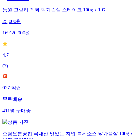
동원 그릴리 직화 닭가슴살 스테이크 100g x 10개
25,000
원
16
%
20,900
원
4.7
(
7
)
627
적립
무료배송
411
명
구매중
스팀오븐공법 국내산 맛있는 치업 특제소스 닭가슴살 100g x