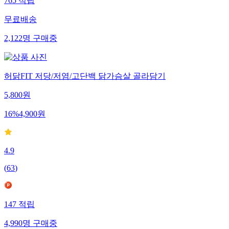
765
적립
무료배송
2,122
명
구매중
허닭FIT 저당/저염/고단백 닭가슴살 골라담기
5,800
원
16
%
4,900
원
4.9
(
63
)
147
적립
4,990
명
구매중