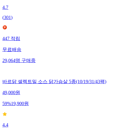
4.7
(
301
)
447
적립
무료배송
29,064
명
구매중
바르닭 셀렉트밀 소스 닭가슴살 5종(10/19/31/43팩)
49,000
원
59
%
19,900
원
4.4