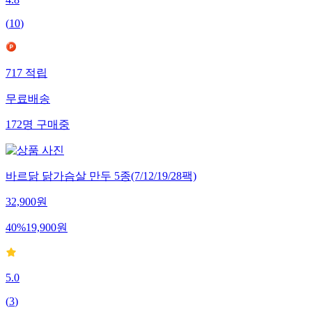
4.8
(
10
)
717
적립
무료배송
172
명
구매중
바르닭 닭가슴살 만두 5종(7/12/19/28팩)
32,900
원
40
%
19,900
원
5.0
(
3
)