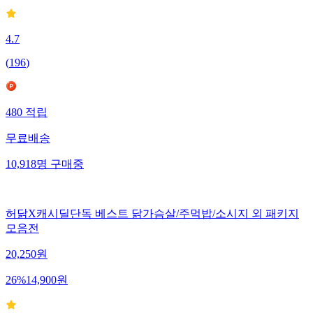
4.7
(
196
)
480
적립
무료배송
10,918
명
구매중
허닭X캐시딜단독 베스트 닭가슴살/주먹밥/소시지 외 패키지
모음전
20,250
원
26
%
14,900
원