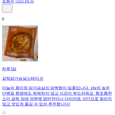
조회수
53
25.10.31
0
하루3닭
갈릭닭가슴살스테이크
마늘의 풍미와 닭가슴살의 담백함이 일품입니다. 18g의 높은
단백질 함량에도 퍽퍽하지 않고 식감이 부드러워요. 짭조름한
소이 갈릭 양념 덕분에 밥반찬이나 다이어트 식단으로 질리지
않고 맛있게 즐길 수 있어 추천합니다!