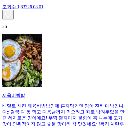
조회수
1,837
26.08.01
26
제육비빔밥
배달로 시킨 제육비빔밥인데 혼자먹기엔 양이 진짜 대박입니
다;; 결국 다 못 먹고 다음날까지 먹으려고 따로 남겨두었을 만
큼 혜자로운 양이에요! 뚜껑 열자마자 불향이 훅 나는데 고기
맛이 인위적이지 않고 숯불 맛이라 참 맛있네요~!특히 계란후