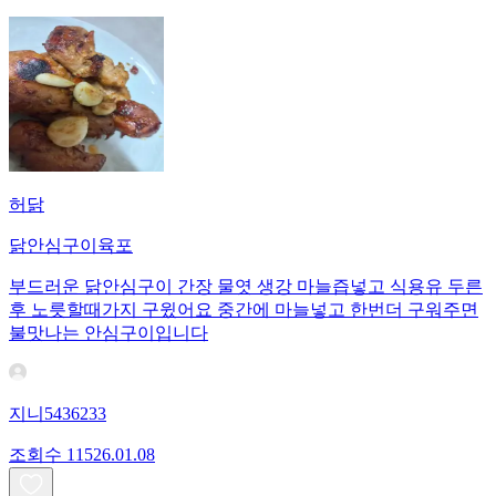
허닭
닭안심구이육포
부드러운 닭안심구이 간장 물엿 생강 마늘즙넣고 식용유 두른
후 노릇할때가지 구윘어요 중간에 마늘넣고 한번더 구워주면
불맛나는 안심구이입니다
지니5436233
조회수
115
26.01.08