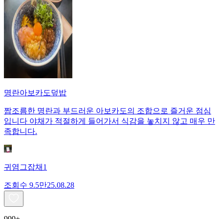
명란아보카도덮밥
짭조름한 명란과 부드러운 아보카도의 조합으로 즐거운 점심
입니다 야채가 적절하게 들어가서 식감을 놓치지 않고 매우 만
족합니다.
귀염그잡채1
조회수
9.5만
25.08.28
999+