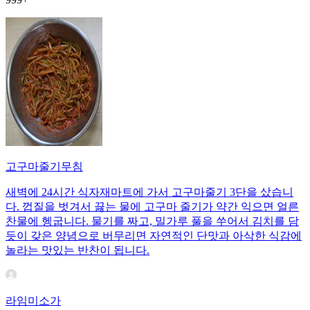
고구마줄기무침
새벽에 24시간 식자재마트에 가서 고구마줄기 3단을 샀습니
다. 껍질을 벗겨서 끓는 물에 고구마 줄기가 약간 익으면 얼른
찬물에 헹굽니다. 물기를 짜고, 밀가루 풀을 쑤어서 김치를 담
듯이 갖은 양념으로 버무리면 자연적인 단맛과 아삭한 식감에
놀라는 맛있는 반찬이 됩니다.
라임미소가