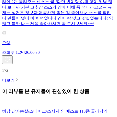
라이 2개 올려주는 센스는 굳!! ​다만 밥이랑 야채 양이 워낙 많
다 보니까 기본 고추장 소스가 양에 비해 좀 적더라고요ㅠ.ㅠ
저는 싱거운 것보다 매콤하게 먹는 걸 좋아해서 소스를 직접
더 만들어 넣어 비벼 먹었더니 간이 딱 맞고 맛있었습니다! 양
많고 불맛 나는 제육 좋아하시면 꼭 드셔보세요~^^
으앵
조회수
1.2만
26.06.30
172
더보기
이 리뷰를 본 유저들이 관심있어 한 상품
허닭 닭가슴살/스테이크/소시지 외 베스트 118종 골라담기