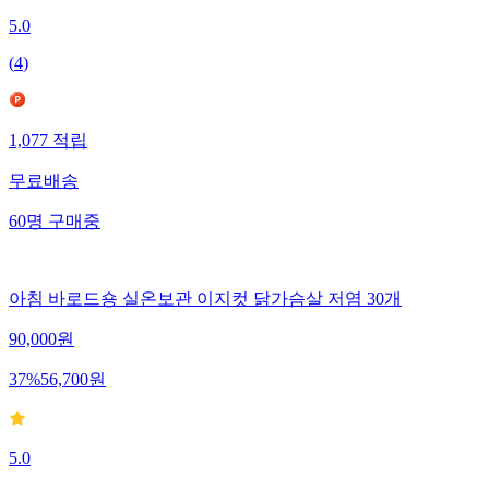
5.0
(
4
)
1,077
적립
무료배송
60
명
구매중
아침 바로드숑 실온보관 이지컷 닭가슴살 저염 30개
90,000
원
37
%
56,700
원
5.0