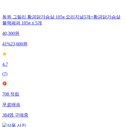
동원 그릴리 황금닭가슴살 105g 오리지널5개+황금닭가슴살
블랙페퍼 105g x 5개
40,300
원
41
%
23,600
원
4.7
(
7
)
708
적립
무료배송
384
명
구매중