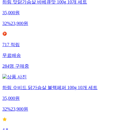
하림 맛닭가슴살 바베큐맛 100g 10개 세트
35,000
원
32
%
23,900
원
717
적립
무료배송
284
명
구매중
하림 수비드 닭가슴살 블랙페퍼 100g 10개 세트
35,000
원
32
%
23,900
원