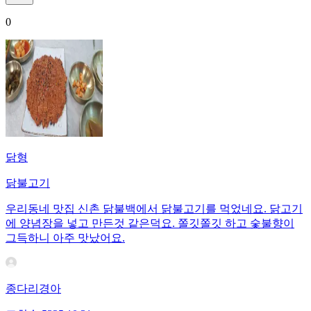
0
닭형
닭불고기
우리동네 맛집 신촌 닭불백에서 닭불고기를 먹었네요. 닭고기
에 양념장을 넣고 만든것 같은덕요. 쫄깃쫄깃 하고 숯불향이
그득하니 아주 맛났어요.
종다리경아