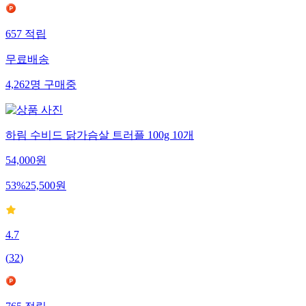
657
적립
무료배송
4,262
명
구매중
하림 수비드 닭가슴살 트러플 100g 10개
54,000
원
53
%
25,500
원
4.7
(
32
)