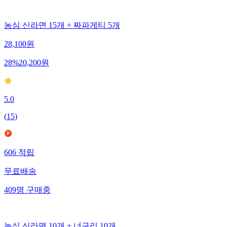
농심 신라면 15개 + 짜파게티 5개
28,100
원
28
%
20,200
원
5.0
(
15
)
606
적립
무료배송
409
명
구매중