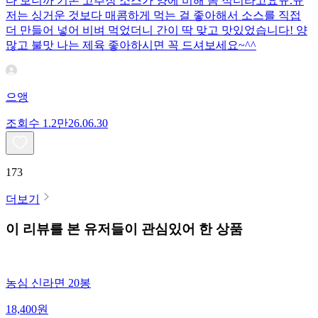
다 보니까 기본 고추장 소스가 양에 비해 좀 적더라고요ㅠ.ㅠ
저는 싱거운 것보다 매콤하게 먹는 걸 좋아해서 소스를 직접
더 만들어 넣어 비벼 먹었더니 간이 딱 맞고 맛있었습니다! 양
많고 불맛 나는 제육 좋아하시면 꼭 드셔보세요~^^
으앵
조회수
1.2만
26.06.30
173
더보기
이 리뷰를 본 유저들이 관심있어 한 상품
농심 신라면 20봉
18,400
원