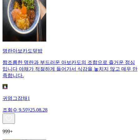
명란아보카도덮밥
짭조름한 명란과 부드러운 아보카도의 조합으로 즐거운 점심
입니다 야채가 적절하게 들어가서 식감을 놓치지 않고 매우 만
족합니다.
귀염그잡채1
조회수
9.5만
25.08.28
999+