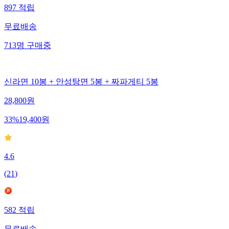
897
적립
무료배송
713
명
구매중
신라면 10봉 + 안성탕면 5봉 + 짜파게티 5봉
28,800
원
33
%
19,400
원
4.6
(
21
)
582
적립