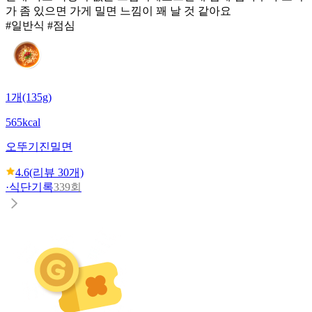
가 좀 있으면 가게 밀면 느낌이 꽤 날 것 같아요
#일반식 #점심
1개(135g)
565kcal
오뚜기
진밀면
4.6
(리뷰
30
개)
·
식단기록
339회