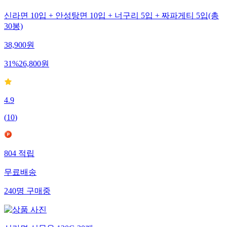
신라면 10입 + 안성탕면 10입 + 너구리 5입 + 짜파게티 5입(총
30봉)
38,900
원
31
%
26,800
원
4.9
(
10
)
804
적립
무료배송
240
명
구매중