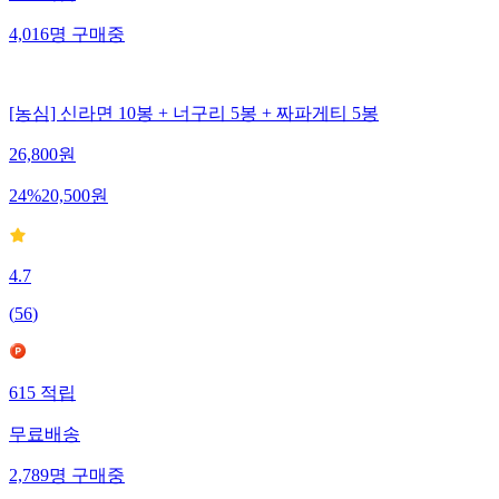
552
적립
4,016
명
구매중
[농심] 신라면 10봉 + 너구리 5봉 + 짜파게티 5봉
26,800
원
24
%
20,500
원
4.7
(
56
)
615
적립
무료배송
2,789
명
구매중