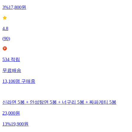
3
%
17,800
원
4.8
(
90
)
534
적립
무료배송
13,106
명
구매중
신라면 5봉 + 안성탕면 5봉 + 너구리 5봉 + 짜파게티 5봉
23,000
원
13
%
19,900
원