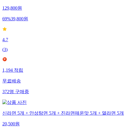
129,800
원
69
%
39,800
원
4.7
(
3
)
1,194
적립
무료배송
372
명
구매중
신라면 5개 + 안성탕면 5개 + 진라면매운맛 5개 + 열라면 5개
20,500
원