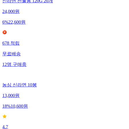
신라면 선물용 120G 20개
24,000
원
6
%
22,600
원
678
적립
무료배송
12
명
구매중
농심 신라면 10봉
13,000
원
18
%
10,600
원
4.7