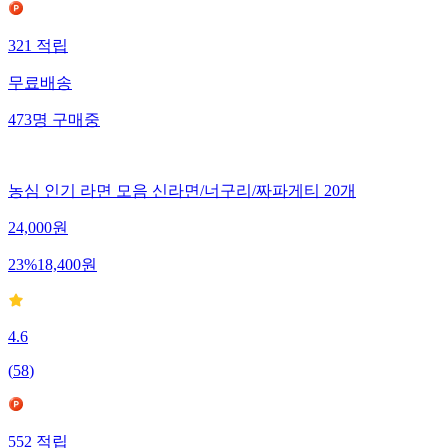
321
적립
무료배송
473
명
구매중
농심 인기 라면 모음 신라면/너구리/짜파게티 20개
24,000
원
23
%
18,400
원
4.6
(
58
)