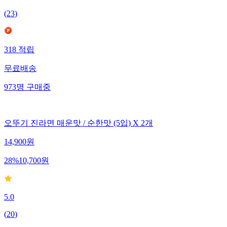
(
23
)
318
적립
무료배송
973
명
구매중
오뚜기 진라면 매운맛 / 순한맛 (5입) X 2개
14,900
원
28
%
10,700
원
5.0
(
20
)