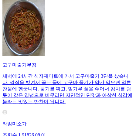
고구마줄기무침
새벽에 24시간 식자재마트에 가서 고구마줄기 3단을 샀습니
다. 껍질을 벗겨서 끓는 물에 고구마 줄기가 약간 익으면 얼른
찬물에 헹굽니다. 물기를 짜고, 밀가루 풀을 쑤어서 김치를 담
듯이 갖은 양념으로 버무리면 자연적인 단맛과 아삭한 식감에
놀라는 맛있는 반찬이 됩니다.
라임미소가
조회수
1,918
26.08.01