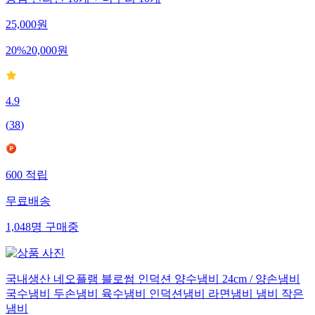
농심 신라면 10개 + 너구리 10개
25,000
원
20
%
20,000
원
4.9
(
38
)
600
적립
무료배송
1,048
명
구매중
국내생산 네오플램 블로썸 인덕션 양수냄비 24cm / 양손냄비
국수냄비 두손냄비 육수냄비 인덕션냄비 라면냄비 냄비 작은
냄비