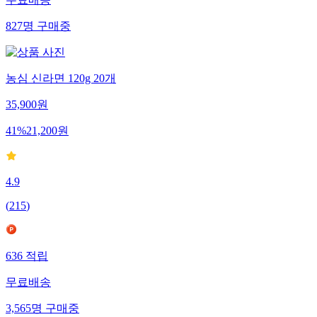
무료배송
827
명
구매중
농심 신라면 120g 20개
35,900
원
41
%
21,200
원
4.9
(
215
)
636
적립
무료배송
3,565
명
구매중