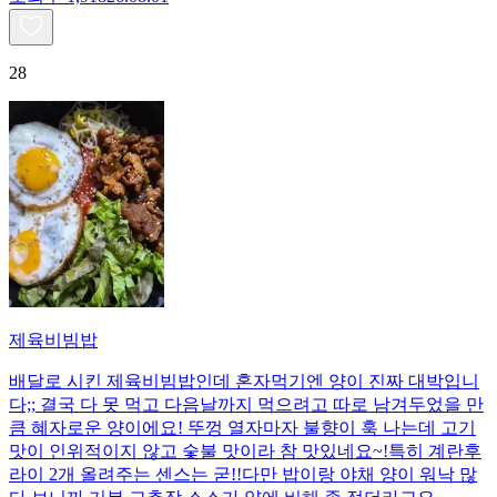
28
제육비빔밥
배달로 시킨 제육비빔밥인데 혼자먹기엔 양이 진짜 대박입니
다;; 결국 다 못 먹고 다음날까지 먹으려고 따로 남겨두었을 만
큼 혜자로운 양이에요! 뚜껑 열자마자 불향이 훅 나는데 고기
맛이 인위적이지 않고 숯불 맛이라 참 맛있네요~!특히 계란후
라이 2개 올려주는 센스는 굳!! ​다만 밥이랑 야채 양이 워낙 많