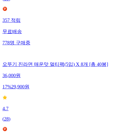
357
적립
무료배송
778
명
구매중
오뚜기 진라면 매운맛 멀티팩(5입) X 8개 [총 40봉]
36,000
원
17
%
29,900
원
4.7
(
28
)