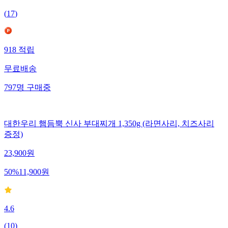
(
17
)
918
적립
무료배송
797
명
구매중
대한우리 햄듬뿍 신사 부대찌개 1,350g (라면사리, 치즈사리
증정)
23,900
원
50
%
11,900
원
4.6
(
10
)