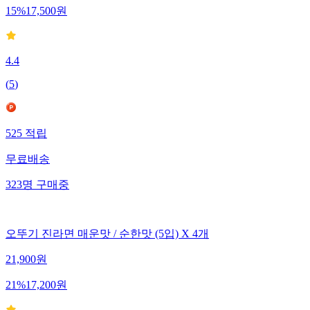
15
%
17,500
원
4.4
(
5
)
525
적립
무료배송
323
명
구매중
오뚜기 진라면 매운맛 / 순한맛 (5입) X 4개
21,900
원
21
%
17,200
원