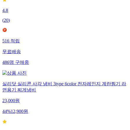
4.8
(
20
)
516
적립
무료배송
486
명
구매중
실리닷 실리콘 사각 냄비 3type 6color 전자레인지 계란찜기 라
면용기 찌게냄비
23,000
원
44
%
12,900
원