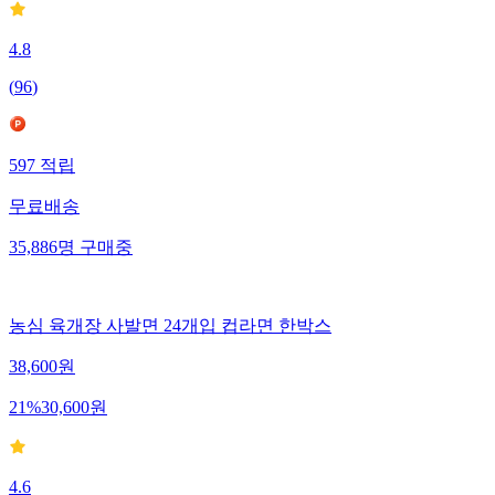
4.8
(
96
)
597
적립
무료배송
35,886
명
구매중
농심 육개장 사발면 24개입 컵라면 한박스
38,600
원
21
%
30,600
원
4.6